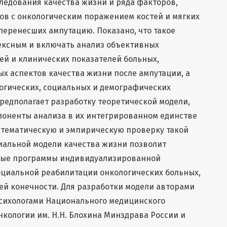
следования качества жизни и ряда факторов,
ов с онкологическим поражением костей и мягких
перенесших ампутацию. Показано, что такое
ексным и включать анализ объективных
й и клинических показателей больных,
х аспектов качества жизни после ампутации, а
огических, социальных и демографических
предполагает разработку теоретической модели,
оненты анализа в их интегрированном единстве
атематическую и эмпирическую проверку такой
иальной модели качества жизни позволит
нные программы индивидуализированной
оциальной реабилитации онкологических больных,
й конечности. Для разработки модели авторами
сихологами Национального медицинского
нкологии им. Н.Н. Блохина Минздрава России и