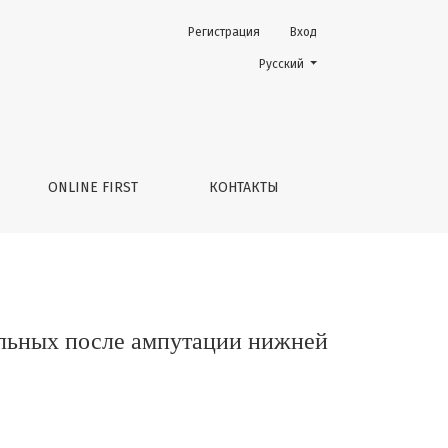
Регистрация
Вход
 нижней конечности
Change the language. The current 
Русский
ONLINE FIRST
КОНТАКТЫ
ольных после ампутации нижней