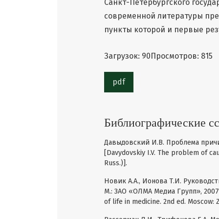
Санкт-Петербургского госуда
современной литературы пре
пункты которой и первые рез
Загрузок: 90
Просмотров: 815
pdf
Библиографические с
Давыдовский И.В. Проблема причин
[Davydovskiy I.V. The problem of cau
Russ.)].
Новик А.А., Ионова Т.И. Руководс
М.: ЗАО «ОЛМА Медиа Групп», 2007 [No
of life in medicine. 2nd ed. Moscow: