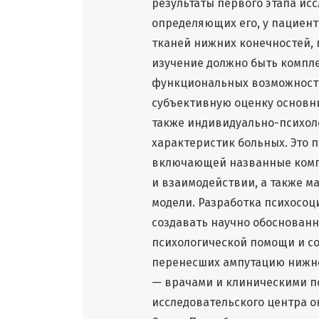
результаты первого этапа ис
определяющих его, у пациент
тканей нижних конечностей, 
изучение должно быть компл
функциональных возможносте
субъективную оценку основны
также индивидуально-психол
характеристик больных. Это 
включающей названные комп
и взаимодействии, а также м
модели. Разработка психосоц
создавать научно обоснова
психологической помощи и с
перенесших ампутацию нижне
— врачами и клиническими п
исследовательского центра о