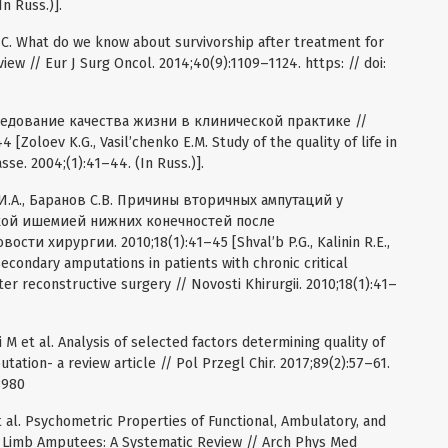
n Russ.)].
 C. What do we know about survivorship after treatment for
ew // Eur J Surg Oncol. 2014;40(9):1109–1124. https: // doi:
следование качества жизни в клинической практике //
Zoloev K.G., Vasil’chenko E.M. Study of the quality of life in
sse. 2004;(1):41–44. (In Russ.)].
 И.А., Баранов С.В. Причины вторичных ампутаций у
кой ишемией нижних конечностей после
ти хирургии. 2010;18(1):41–45 [Shval’b P.G., Kalinin R.E.,
secondary amputations in patients with chronic critical
ter reconstructive surgery // Novosti Khirurgii. 2010;18(1):41–
M et al. Analysis of selected factors determining quality of
utation- a review article // Pol Przegl Chir. 2017;89(2):57–61.
8980
 al. Psychometric Properties of Functional, Ambulatory, and
er Limb Amputees: A Systematic Review // Arch Phys Med