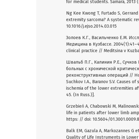
for medical students. Samara, 2013 (I
Ng Kee Kwong T, Furtado S, Gerrand
extremity sarcoma? A systematic revi
10.1016/j.ejso.2014.03.015
Золоев К.Г., Васильченко Е.М. Ис
Медицина в Кузбассе. 2004(1):41–44 [
clinical practice // Meditsina v Kuzba
Швальб П.Г., Калинин Р.Е., Сучков
больных с хронической критичес
реконструктивных операций // Новос
Suchkov I.A., Baranov S.V. Causes of 
ischemia of the lower extremities af
45. (In Russ.)].
Grzebień A, Chabowski M, Malinowski 
life in patients after lower limb amp
https: // doi: 10.5604/01.3001.0009.
Balk EM, Gazula A, Markozannes G et
Quality of Life Instruments in Low