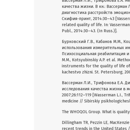
Вассерман Л.И., Трифонова Е.А. 
качества жизни. В кн.: Вассерман 
диагностика расстройств эмоциона
Скифия-принт, 2014:30–43 [Vasserma
related quality of life. In: Vasserman
Publ., 2014:30–43. (In Russ.)].
Бурковский Г.В., Кабанов М.М., К
использования измерительных ин
Психосоциальная реабилитация и ка
M.M., Kotsyubinskiy A.P. et al. Met
instruments for the quality of life of
kachestvo zhizni. St. Petersburg, 200
Вассерман Л.И., Трифонова Е.А. 
исследования качества жизни в м
2007;26:112–119 [Wasserman L.I., Trif
medicine // Sibirskiy psikhologichesk
The WHOQOL Group. What is quality o
Dillingham TR, Pezzin LE, MacKenzie
recent trends in the United States /