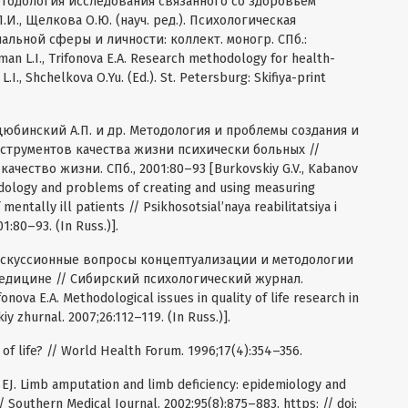
Методология исследования связанного со здоровьем
Л.И., Щелкова О.Ю. (науч. ред.). Психологическая
льной сферы и личности: коллект. моногр. СПб.:
n L.I., Trifonova E.A. Research methodology for health-
 L.I., Shchelkova O.Yu. (Ed.). St. Petersburg: Skifiya-print
оцюбинский А.П. и др. Методология и проблемы создания и
струментов качества жизни психически больных //
чество жизни. СПб., 2001:80–93 [Burkovskiy G.V., Kabanov
hodology and problems of creating and using measuring
 mentally ill patients // Psikhosotsial’naya reabilitatsiya i
1:80–93. (In Russ.)].
Дискуссионные вопросы концептуализации и методологии
едицине // Сибирский психологический журнал.
onova E.A. Methodological issues in quality of life research in
iy zhurnal. 2007;26:112–119. (In Russ.)].
f life? // World Health Forum. 1996;17(4):354–356.
 EJ. Limb amputation and limb deficiency: epidemiology and
/ Southern Medical Journal. 2002;95(8):875–883. https: // doi: