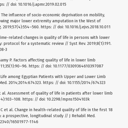
s: // doi: 10.1016/j.apmr.2019.02.015
. The influence of socio-economic deprivation on mobility,
ollowing major lower extremity amputation in the West of
 2019;57(4):554–560. https: // doi: 10.1016/j.ejvs.2018.10.011
Time-related changes in quality of life in persons with lower
: protocol for a systematic review // Syst Rev. 2019;8(1):191.
08-3
my P. Factors affecting quality of life in lower limb
11;35(1):90–96. https: // doi: 10.1177/0309364610397087
Life among Egyptian Patients with Upper and Lower Limb
Med. 2014;2014:674323. https: // doi: 10.1155/2014/674323
 al. Assessment of quality of life in patients after lower limb
4):103–108. https: // doi: 10.2298/mpns1504103k
 et al. Change in health-related quality of life in the first 18
 a prospective, longitudinal study // J Rehabil Med.
10.2340/16501977-1146