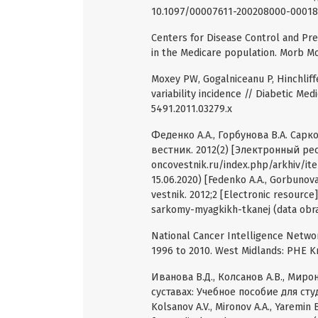
10.1097/00007611-200208000-00018
Centers for Disease Control and Pre
in the Medicare population. Morb M
Moxey PW, Gogalniceanu P, Hinchliffe
variability incidence // Diabetic Medi
5491.2011.03279.x
Феденко А.А., Горбунова В.А. Сар
вестник. 2012(2) [Электронный ресур
oncovestnik.ru/index.php/arkhiv/i
15.06.2020) [Fedenko A.A., Gorbunova
vestnik. 2012;2 [Electronic resource
sarkomy-myagkikh-tkanej (data obrash
National Cancer Intelligence Networ
1996 to 2010. West Midlands: PHE K
Иванова В.Д., Колсанов А.В., Миро
суставах: Учебное пособие для сту
Kolsanov A.V., Mironov A.A., Yaremin