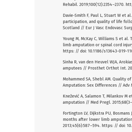
Rehabil. 2019;100(12):2354–2370. http
Davie-Smith F, Paul L, Stuart W et al
participation, and quality of life f
Scotland // Eur J Vasc Endovasc Surg.
Young M, McKay C, Williams S et al. 
limb amputation or spinal cord injury
https: // doi: 10.1186/s13643-019-11
Sinha R, van den Heuvel WJA, Arokiasa
amputees // Prosthet Orthot Int. 20
Mohammed SA, Shebl AM. Quality of 
Amputation: Sex Differences // Adv 
Knežević A, Salamon T, Milankov M et
amputation // Med Pregl. 2015;68(3–
Fortington LV, Dijkstra PU, Bosmans JC
months after lower limb amputation:
2013;45(6):587–594. https: // doi: 