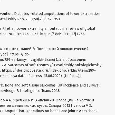
vention. Diabetes-related amputations of lower extremities
ortal Wkly Rep. 2001;50(43):954–958.
 RJ et al. Lower extremity amputation: a review of global
cine. 2011;28:1144–1153. https: // doi: 10.1111/j.1464-
комы мягких тканей // Поволжский онкологический
с]. https: // doi:
tem/289-sarkomy-myagkikh-tkanej (дата обращения:
 V.A. Sarcomas of soft tissues // Povolzhskiy onkologicheskiy
]. https: // doi: oncovestnik.ru/index.php/arkhiv/item/289-
cheniya date of access: 15.06.2020). (In Russ.)].
k. Bone and soft tissue sarcomas; UK incidence and survival:
nowledge & Intelligence Team; 2013.
нов А.А., Яремин Б.И. Ампутации. Операции на костях и
дентов медицинских вузов. Самара, 2013 [Ivanova V.D.,
 B.I. Amputation. Operations on bones and joints: A textbook