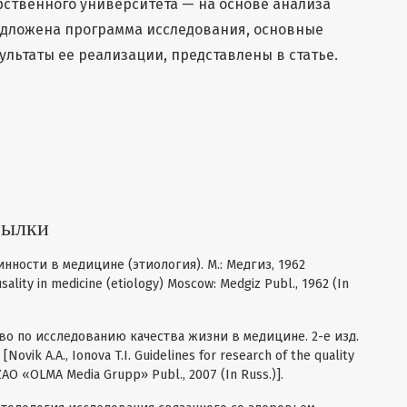
рственного университета — на основе анализа
дложена программа исследования, основные
ультаты ее реализации, представлены в статье.
сылки
ности в медицине (этиология). М.: Медгиз, 1962
sality in medicine (etiology) Moscow: Medgiz Publ., 1962 (In
тво по исследованию качества жизни в медицине. 2-е изд.
vik A.A., Ionova T.I. Guidelines for research of the quality
 ZAO «OLMA Media Grupp» Publ., 2007 (In Russ.)].