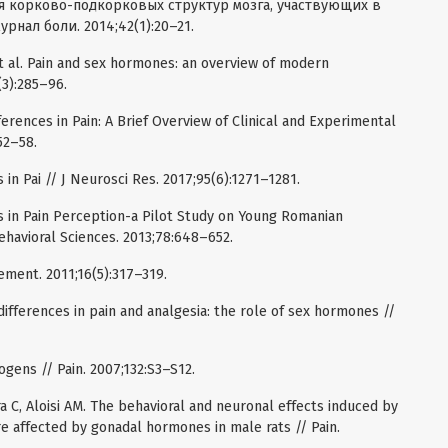
я корково-подкорковых структур мозга, участвующих в
рнал боли. 2014;42(1):20–21.
et al. Pain and sex hormones: an overview of modern
(3):285–96.
ferences in Pain: A Brief Overview of Clinical and Experimental
52–58.
 in Pai // J Neurosci Res. 2017;95(6):1271–1281.
es in Pain Perception-a Pilot Study on Young Romanian
ehavioral Sciences. 2013;78:648–652.
ement. 2011;16(5):317–319.
 differences in pain and analgesia: the role of sex hormones //
ogens // Pain. 2007;132:S3–S12.
ra C, Aloisi AM. The behavioral and neuronal effects induced by
re affected by gonadal hormones in male rats // Pain.