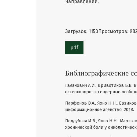
направлении.
Загрузок: 1150
Просмотров: 98
pdf
Библиографические с
Гаманович А.И., Дривотинов Б.В.
остеохондроза: гендерные особенно
Парфенов В.А., Яхно Н.Н., Евзико
информационное агенство, 2018.
Поддубная И.В., Яхно Н.Н., Мартын
хронической боли у онкологически