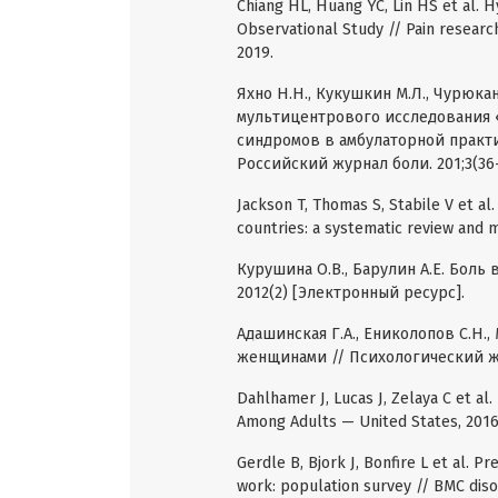
Chiang HL, Huang YC, Lin HS et al. 
Observational Study // Pain researc
2019.
Яхно Н.Н., Кукушкин М.Л., Чурюка
мультицентрового исследования
синдромов в амбулаторной практи
Российский журнал боли. 201;3(36–
Jackson T, Thomas S, Stabile V et a
countries: a systematic review and m
Курушина О.В., Барулин А.Е. Боль 
2012(2) [Электронный ресурс].
Адашинская Г.А., Ениколопов С.Н.
женщинами // Психологический жу
Dahlhamer J, Lucas J, Zelaya C et al
Among Adults — United States, 201
Gerdle B, Bjork J, Bonfire L et al. 
work: population survey // BMC diso