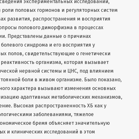
 сведения экспериментальных исследований,
 роли половых гормонов и регуляторных систем
ах развития, распространения м восприятия
опросы полового диморфизма в процессах
и. Представлены данные о причинах
болевого синдрома и его восприятия у
ых полов, свидетельствующие о генетически
реактивность организма, которая вызывает
ической нервной системы и ЦНС, под влиянием
тоянной боли в живом организме. Было показано,
зного характера вызывают изменения основных
лизацию адаптивных метаболических механизмов,
ние. Высокая распространенность ХБ как у
ологическими заболеваниями, тяжелое
кономическое бремя объясняет значительную
х и клинических исследований в этом