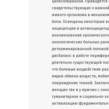
целесообразной. Приводятся
свидетельствующих о важной
живого организма в механизм
боли. Освещены некоторые в
ноцицепции и антиноцицепци
возникновения хронического 
онкологических больных разн
детерминированной половой 
дисбаланс в работе перифер
длительно существующей пос
что болевые воздействия ра
видов обмена веществ, моби
повреждение тканей. Заключе
женщин так и у мужчин с онк
гуманитарное и социально-э
активизацию фундаментальны