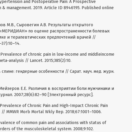
Hypertension and Postoperative Pain: A Prospective
h & management. 2019. Article ID 8946195. Published online
нов М.В., Сыровегин А.В. Результаты открытого
 «МЕРИДИАН» по оценке распространенности болевых
ке и терапевтических предпочтений врачей //
37):10–14.
l. Prevalence of chronic pain in low-income and middleincome
eta-analysis // Lancet. 2015;385(2):10.
в спине: гендерные особенности // Сарат. науч. мед. журн.
, Мейзеров Е.Е. Различия в восприятии боли мужчинами и
рнал. 2007;28(6):82–90 [Электронный ресурс].
. Prevalence of Chronic Pain and High-Impact Chronic Pain
6 // MMWR Morb Mortal Wkly Rep. 2018;67:1001–1006.
Prevalence of common pain and associations with status of
rders of the musculoskeletal system. 2008;9:102.