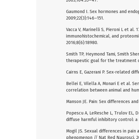
2003;104:35–47.
Gaumond I. Sex hormones and endog
2009;22(3):146–151.
Vacca V, Marinelli S, Pieroni L et al
immunohistochemical, and proteomic i
2016;8(6):18980.
Smith TP, Heymond Tami, Smith Sheri
therapeutic goal for the treatment o
Cairns E, Gazerani P. Sex-related dif
Bellei E, Vilella A, Monari E et al. 
correlation between animal and huma
Manson JE. Pain: Sex differences an
Popescu A, LeResche L, Trulov EL, D
diffuse harmful inhibitory control: a
Mogil JS. Sexual differences in pain 
phenomenon // Nat Red Naurosci. 2