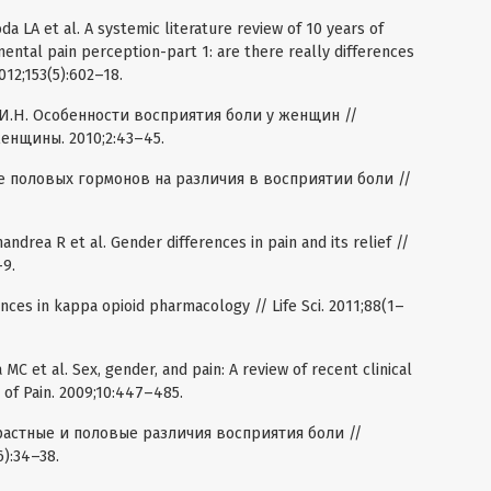
da LA et al. A systemic literature review of 10 years of
ntal pain perception-part 1: are there really differences
12;153(5):602–18.
я И.Н. Особенности восприятия боли у женщин //
нщины. 2010;2:43–45.
ие половых гормонов на различия в восприятии боли //
nandrea R et al. Gender differences in pain and its relief //
–9.
nces in kappa opioid pharmacology // Life Sci. 2011;88(1–
 MC et al. Sex, gender, and pain: A review of recent clinical
 of Pain. 2009;10:447–485.
растные и половые различия восприятия боли //
):34–38.