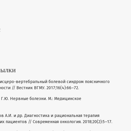
2
сылки
 Висцеро-вертебральный болевой синдром поясничного
сти // Вестник ВГМУ. 2017;16(4):66–72.
в Г.Ю. Нервные болезни. М.: Медицинское
ов А.И. и др. Диагностика и рациональная терапия
х пациентов // Современная онкология. 2018;20(2):5–17.