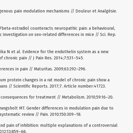
enous pain modulation mechanisms // Douleur et Analgésie.
. 17beta-estradiol counteracts neuropathic pain: a behavioural,
nvestigation on sex-related differences in mice // Sci. Rep.
ka N et al. Evidence for the endothelin system as a new
f chronic pain // J Pain Res. 2014;7:531–545.
ferences in pain // Maturitas. 2009;63:292–296.
Serum protein changes in a rat model of chronic pain show a
ns // Scientific Reports. 2017;7. Article number:41723.
d consequences for treatment // Metabolism. 2010;59:16–20.
rangsholt MT. Gender differences in modulation pain due to
 systematic review // Pain. 2010;150:309–18.
and pain of inhibition: multiple explanations of a controversial
012;13:859–66.