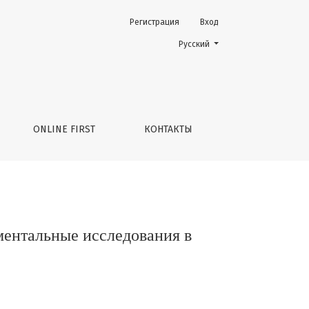
Регистрация
Вход
онкологиии
Change the language. The current 
Русский
ONLINE FIRST
КОНТАКТЫ
ментальные исследования в