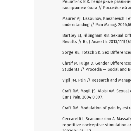
Решетняк В.К. Гендерные различи
восприятии боли // Российский жу
Maurer AJ, Lissounov, Knezhevich I 
understanding // Pain Manag. 2016;6
Bartley EJ, Fillingham RB. Sexual Dif
Results // Br, J Anaesth. 2013;111(1):
Sorge RE, Totsch SK. Sex Differences
Chraif M, Fulga D. Gender Differenc
Students // Procedia — Social and B
Vigil JM. Pain // Research and Manag
Craft RM, Mogil JS, Aloisi AM. Sexual
Eur J Pain. 2004;8:397.
Craft RM. Modulation of pain by estr
Ceccarelli I, Scaramuzzino A, Massaf
repetitive nociceptive stimulation a