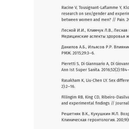
Racine V, Tousignant-Laflamme Y, Klo
research on sex/gender and experime
between women and men? // Pain. 20
Лесной И.И., Климчук Л.В., Лесна
Медицинские аспекты здоровья же
Данилов А.Б., Ильясов Р.Р. Влиян
РМЖ. 2015;29:3–6.
Pieretti S, Di Giannuario A, Di Giovan
Ann Ist Super Sanita. 2016;52(2):184
Rasakham K, Liu-Chen LY. Sex differe
2):2–16.
Fillingim RB, King CD, Ribeiro-Dasilva
and experimental findings // Journal
Решетняк В.К., Кукушкин М.Л. Воз
Клиническая геронтология. 200;9(6