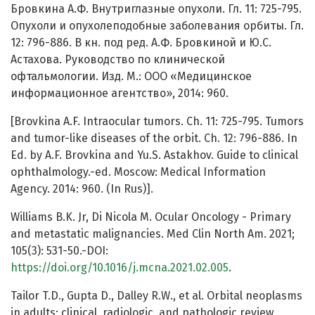
Бровкина А.Ф. Внутриглазные опухоли. Гл. 11: 725-795.
Опухоли и опухолеподобные заболевания орбиты. Гл.
12: 796-886. В кн. под ред. А.Ф. Бровкиной и Ю.С.
Астахова. Руководство по клинической
офтальмологии. Изд. М.: ООО «Медицинское
информационное агентство», 2014: 960.
[Brovkina A.F. Intraocular tumors. Ch. 11: 725-795. Tumors
and tumor-like diseases of the orbit. Ch. 12: 796-886. In
Ed. by A.F. Brovkina and Yu.S. Astakhov. Guide to clinical
ophthalmology.-ed. Moscow: Medical Information
Agency. 2014: 960. (In Rus)].
Williams B.K. Jr, Di Nicola M. Ocular Oncology - Primary
and metastatic malignancies. Med Clin North Am. 2021;
105(3): 531-50.-DOI:
https://doi.org/10.1016/j.mcna.2021.02.005
.
Tailor T.D., Gupta D., Dalley R.W., et al. Orbital neoplasms
in adults: clinical, radiologic, and pathologic review.