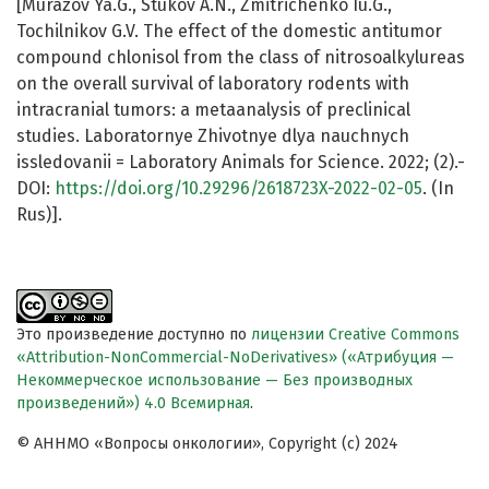
[Murazov Ya.G., Stukov A.N., Zmitrichenko Iu.G.,
Tochilnikov G.V. The effect of the domestic antitumor
compound chlonisol from the class of nitrosoalkylureas
on the overall survival of laboratory rodents with
intracranial tumors: a metaanalysis of preclinical
studies. Laboratornye Zhivotnye dlya nauchnych
issledovanii = Laboratory Animals for Science. 2022; (2).-
DOI:
https://doi.org/10.29296/2618723X-2022-02-05
. (In
Rus)].
Это произведение доступно по
лицензии Creative Commons
«Attribution-NonCommercial-NoDerivatives» («Атрибуция —
Некоммерческое использование — Без производных
произведений») 4.0 Всемирная
.
© АННМО «Вопросы онкологии», Copyright (c) 2024