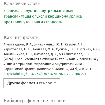
Ключевые слова
хлонизол
ломустин
внутриглазничная
транслантация опухоли
карцинома Эрлиха
противоопухолевая активность
Как цитировать
Александров, В. А., Змитриченко, Ю. Г., Стуков, А. Н.,
Харитонова, Н. Н., Беляева, О. А., Суслов, Д. Н., Нюганен, А. О.,
Точильников, Г. В., Латипова, Д. Х., & Семиглазова, Т. Ю.
(2024). Сравнительная активность хлонизола и ломустина у
мышей с трансплантированной внутриглазнично
карциномой Эрлиха.
Вопросы онкологии
,
70
(2), 286–291.
https://doi.org/10.37469/0507-3758-2024-70-2-286-291
Другие форматы ссылок
Библиографические ссылки