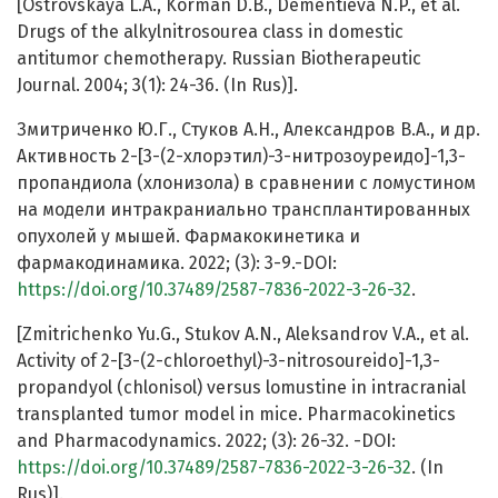
[Ostrovskaya L.A., Korman D.B., Dementieva N.P., et al.
Drugs of the alkylnitrosourea class in domestic
antitumor chemotherapy. Russian Biotherapeutic
Journal. 2004; 3(1): 24-36. (In Rus)].
Змитриченко Ю.Г., Стуков А.Н., Александров В.А., и др.
Активность 2-[3-(2-хлорэтил)-3-нитрозоуреидо]-1,3-
пропандиола (хлонизола) в сравнении с ломустином
на модели интракраниально трансплантированных
опухолей у мышей. Фармакокинетика и
фармакодинамика. 2022; (3): 3-9.-DOI:
https://doi.org/10.37489/2587-7836-2022-3-26-32
.
[Zmitrichenko Yu.G., Stukov A.N., Aleksandrov V.А., et al.
Activity of 2-[3-(2-chloroethyl)-3-nitrosoureido]-1,3-
propandyоl (chlonisol) versus lomustine in intracranial
transplanted tumor model in mice. Pharmacokinetics
and Pharmacodynamics. 2022; (3): 26-32. -DOI:
https://doi.org/10.37489/2587-7836-2022-3-26-32
. (In
Rus)].