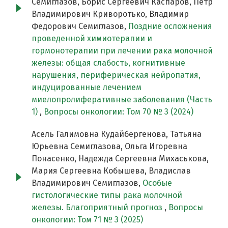
Семиглазов, Борис Сергеевич Каспаров, Петр
Владимирович Криворотько, Владимир
Федорович Семиглазов,
Поздние осложнения
проведенной химиотерапии и
гормонотерапии при лечении рака молочной
железы: общая слабость, когнитивные
нарушения, периферическая нейропатия,
индуцированные лечением
миелопролиферативные заболевания (Часть
1)
,
Вопросы онкологии: Том 70 № 3 (2024)
Асель Галимовна Кудайбергенова, Татьяна
Юрьевна Семиглазова, Ольга Игоревна
Понасенко, Надежда Сергеевна Михаськова,
Мария Сергеевна Кобышева, Владислав
Владимирович Семиглазов,
Особые
гистологические типы рака молочной
железы. Благоприятный прогноз
,
Вопросы
онкологии: Том 71 № 3 (2025)