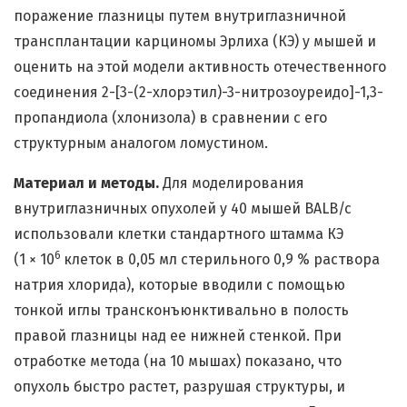
поражение глазницы путем внутриглазничной
трансплантации карциномы Эрлиха (КЭ) у мышей и
оценить на этой модели активность отечественного
соединения 2-[3-(2-хлорэтил)-3-нитрозоуреидо]-1,3-
пропандиола (хлонизола) в сравнении с его
структурным аналогом ломустином.
Материал и методы.
Для моделирования
внутриглазничных опухолей у 40 мышей BALB/c
использовали клетки стандартного штамма КЭ
6
(1 × 10
клеток в 0,05 мл стерильного 0,9 % раствора
натрия хлорида), которые вводили c помощью
тонкой иглы трансконъюнктивально в полость
правой глазницы над ее нижней стенкой. При
отработке метода (на 10 мышах) показано, что
опухоль быстро растет, разрушая структуры, и