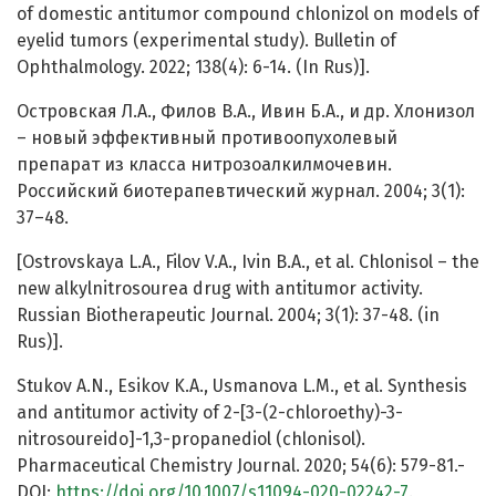
of domestic antitumor compound chlonizol on models of
eyelid tumors (experimental study). Bulletin of
Ophthalmology. 2022; 138(4): 6-14. (In Rus)].
Островская Л.А., Филов В.А., Ивин Б.А., и др. Хлонизол
– новый эффективный противоопухолевый
препарат из класса нитрозоалкилмочевин.
Российский биотерапевтический журнал. 2004; 3(1):
37–48.
[Ostrovskaya L.A., Filov V.A., Ivin B.A., et al. Chlonisol – the
new alkylnitrosourea drug with antitumor activity.
Russian Biotherapeutic Journal. 2004; 3(1): 37-48. (in
Rus)].
Stukov A.N., Esikov K.A., Usmanova L.M., et al. Synthesis
and antitumor activity of 2-[3-(2-chloroethy)-3-
nitrosoureido]-1,3-propanediol (chlonisol).
Pharmaceutical Chemistry Journal. 2020; 54(6): 579-81.-
DOI:
https://doi.org/10.1007/s11094-020-02242-7
.