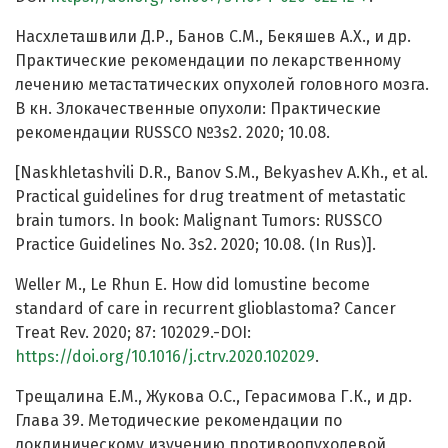
Насхлеташвили Д.Р., Банов С.М., Бекяшев А.Х., и др.
Практические рекомендации по лекарственному
лечению метастатических опухолей головного мозга.
В кн. Злокачественные опухоли: Практические
рекомендации RUSSCO №3s2. 2020; 10.08.
[Naskhletashvili D.R., Banov S.M., Bekyashev A.Kh., et al.
Practical guidelines for drug treatment of metastatic
brain tumors. In book: Malignant Tumors: RUSSCO
Practice Guidelines No. 3s2. 2020; 10.08. (In Rus)].
Weller M., Le Rhun E. How did lomustine become
standard of care in recurrent glioblastoma? Cancer
Treat Rev. 2020; 87: 102029.-DOI:
https://doi.org/10.1016/j.ctrv.2020.102029
.
Трещалина Е.М., Жукова О.С., Герасимова Г.К., и др.
Глава 39. Методические рекомендации по
доклиническому изучению противоопухолевой