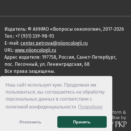
Издатель: © АННМО «Вопросы онкологии», 2017-2026
Тел.: +7 (931) 339-98-93
E-mail:
center.petrova@niioncologii.ru
URL:
www.niioncologii.ru
Адрес издателя: 197758, Россия, Санкт-Петербург,
пос. Песочный, ул. Ленинградская, 68
Все права защищены.
ISSN 0507-3758 (Print)
Наш сайт использует куки. Продолжая им
ISSN 2949-4915 (Online)
пользоваться, вы соглашаетесь на обработку
персональных данных в соответствии с
политикой конфиденциальности
Подробнее
Отклонить
Принять