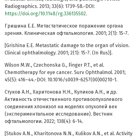
Radiographics. 2013; 33(6): 1739-58.-DOI:
https://doi.org/10.1148/rg.336135502
.
Гришина Е.Е. Метастатическое поражение органа
зрения. Клиническая офтальмология. 2001; 2(1): 15-7.
[Grishina E.E. Metastatic damage to the organ of vision.
Clinical ophthalmology. 2001; 2(1): 15-7. (In Rus)].
Wilson M.W., Czechonska G., Finger P.T., et al.
Chemotherapy for eye cancer. Surv Ophthalmol. 2001;
45(5): 416–44.-DOI: 10.1016/s0039-6257(00)00210-1.
Стуков А.Н., Харитонова Н.Н., Куликов А.Н., и др.
Активность отечественного противоопухолевого
соединения хлонизол на моделях опухолей век
(экспериментальное исследование). Вестник
офтальмологии. 2022; 138(4): 6-14.
[Stukov A.N., Kharitonova N.N., Kulikov A.N., et al. Activity