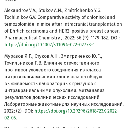
Alexandrov V.A., Stukov A.N., Zmitrichenko Y.G.,
Tochilnikov G.V. Сomparative activity of chlonisol and
temozolomide in mice after intracranial transplantation
of Еhrlich carcinoma and HER2-positive breast cancer.
Pharmaceutical Chemistry J. 2022; 56 (9): 1179-182.-DOI:
https://doi.org/10.1007/s11094-022-02773-1
.
Муразов Я.Г., Стуков А.Н., Змитриченко Ю.Г.,
Точильников Г.В. Влияние отечественного
противоопухолевого соединения из класса
нитрозоалкилмочевин хлонизола на общую
выживаемость лабораторных грызунов с
интракраниальными опухолями: метаанализ
результатов доклинических исследований.
Лабораторные животные для научных исследований.
2022; (2).-DOI:
https://doi.org/10.29296/2618723X-2022-
02-05
.