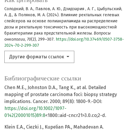
Солодкий, В. А., Павлов, А. Ю., Дзидзария , А. Г., Цыбульский,
А. Д., & Поляков, М. А. (2024). Влияние ректальных гелевых
спейсеров на основе полиакриламида на распределение
дозы и ректальную токсичность при высокомощностной
брахитерапии рака предстательной железы.
Вопросы
онкологии
,
70
(2), 299–307.
https://doi.org/10.37469/0507-3758-
2024-70-2-299-307
Другие форматы ссылок
Библиографические ссылки
Chen M.E., Johnston D.A., Tang K., at al. Detailed
mapping of prostate carcinoma foci: biopsy strategy
implications. Cancer. 2000; 89(8): 1800-9.-DOI:
https://doi.org/10.1002/1097-
0142(20001015)89:8
<1800::aid-cncr21>3.0.co;2-d.
Klein E.A., Ciezki J., Kupelian PA., Mahadevan A.