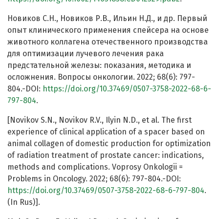
Новиков С.Н., Новиков Р.В., Ильин Н.Д., и др. Первый
опыт клинического применения спейсера на основе
животного коллагена отечественного производства
для оптимизации лучевого лечения рака
предстательной железы: показания, методика и
осложнения. Вопросы онкологии. 2022; 68(6): 797-
804.-DOI:
https://doi.org/10.37469/0507-3758-2022-68-6-
797-804
.
[Novikov S.N., Novikov R.V., Ilyin N.D., et al. The first
experience of clinical application of a spacer based on
animal collagen of domestic production for optimization
of radiation treatment of prostate cancer: indications,
methods and complications. Voprosy Onkologii =
Problems in Oncology. 2022; 68(6): 797-804.-DOI:
https://doi.org/10.37469/0507-3758-2022-68-6-797-804
.
(In Rus)].