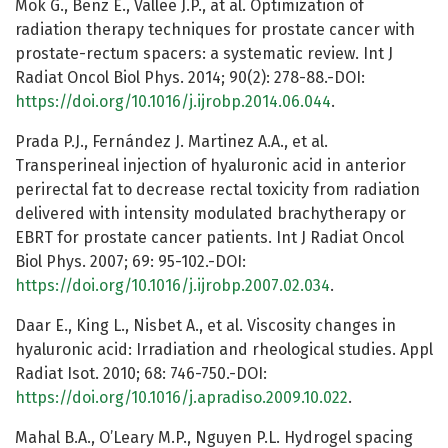
Mok G., Benz E., Vallee J.P., at al. Optimization of
radiation therapy techniques for prostate cancer with
prostate-rectum spacers: a systematic review. Int J
Radiat Oncol Biol Phys. 2014; 90(2): 278-88.-DOI:
https://doi.org/10.1016/j.ijrobp.2014.06.044
.
Prada P.J., Fernández J. Martinez A.A., et al.
Transperineal injection of hyaluronic acid in anterior
perirectal fat to decrease rectal toxicity from radiation
delivered with intensity modulated brachytherapy or
EBRT for prostate cancer patients. Int J Radiat Oncol
Biol Phys. 2007; 69: 95-102.-DOI:
https://doi.org/10.1016/j.ijrobp.2007.02.034
.
Daar E., King L., Nisbet A., et al. Viscosity changes in
hyaluronic acid: Irradiation and rheological studies. Appl
Radiat Isot. 2010; 68: 746-750.-DOI:
https://doi.org/10.1016/j.apradiso.2009.10.022
.
Mahal B.A., O’Leary M.P., Nguyen P.L. Hydrogel spacing