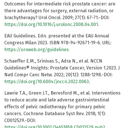
Outcomes for intermediate risk prostate cancer: are
there advantages for surgery, external radiation, or
brachytherapy? Urol Oncol. 2009; 27(1): 67-71.-DOI:
https://doi.org/10.1016/j.urolonc.2008.04.001
.
EAU Guidelines. Edn. presented at the EAU Annual
Congress Milan 2023. ISBN 978-94-92671-19-6. URL:
https://uroweb.org/guidelines
Schaeffer E.M., Srinivas S., Adra N., et al. NCCN
Guidelines® Insights: Prostate Cancer, Version 1.2023. J
Natl Compr Canc Netw. 2022; 20(12): 1288-1298.-DOI:
https://doi.org/10.6004/jnccn.2022.0063
.
Lawrie T.A., Green J.T., Beresford M., et al. Interventions
to reduce acute and late adverse gastrointestinal
effects of pelvic radiotherapy for primary pelvic
cancers. Cochrane Database Syst Rev. 2018; 1(1):
CD012529.-DOI:
https://doi.org/10.1002/14651858.CD012529.pub2
.