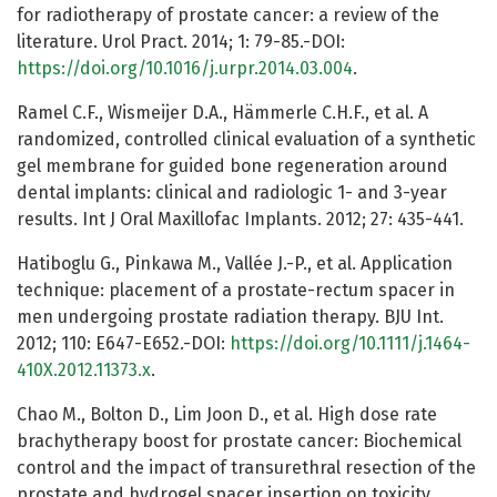
for radiotherapy of prostate cancer: a review of the
literature. Urol Pract. 2014; 1: 79-85.-DOI:
https://doi.org/10.1016/j.urpr.2014.03.004
.
Ramel C.F., Wismeijer D.A., Hämmerle C.H.F., et al. A
randomized, controlled clinical evaluation of a synthetic
gel membrane for guided bone regeneration around
dental implants: clinical and radiologic 1- and 3-year
results. Int J Oral Maxillofac Implants. 2012; 27: 435-441.
Hatiboglu G., Pinkawa M., Vallée J.-P., et al. Application
technique: placement of a prostate-rectum spacer in
men undergoing prostate radiation therapy. BJU Int.
2012; 110: E647-E652.-DOI:
https://doi.org/10.1111/j.1464-
410X.2012.11373.x
.
Chao M., Bolton D., Lim Joon D., et al. High dose rate
brachytherapy boost for prostate cancer: Biochemical
control and the impact of transurethral resection of the
prostate and hydrogel spacer insertion on toxicity