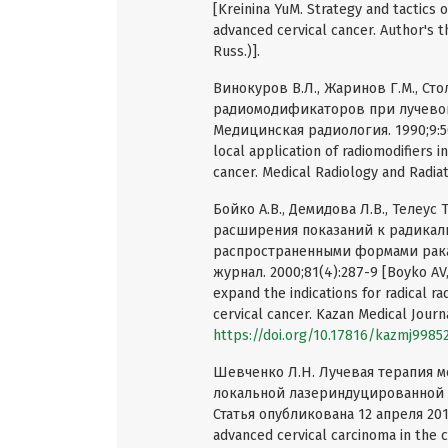
[Kreinina YuM. Strategy and tactics
advanced cervical cancer. Author's th
Russ.)].
Винокуров В.Л., Жаринов Г.М., Ст
радиомодификаторов при лучевой
Медицинская радиология. 1990;9:50 [
local application of radiomodifiers i
cancer. Medical Radiology and Radiati
Бойко А.В., Демидова Л.В., Телеус
расширения показаний к радикал
распространенными формами рака
журнал. 2000;81(4):287-9 [Boyko AV, 
expand the indications for radical r
cervical cancer. Kazan Medical Journa
https://doi.org/10.17816/kazmj9985
Шевченко Л.Н. Лучевая терапия м
локальной лазериндуцированной 
Статья опубликована 12 апреля 2010 
advanced cervical carcinoma in the c