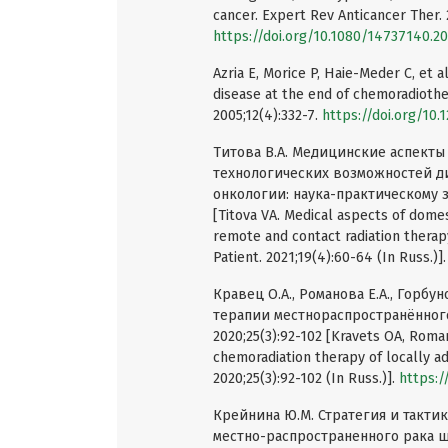
cancer. Expert Rev Anticancer Ther. 
https://doi.org/10.1080/14737140.2
Azria E, Morice P, Haie-Meder C, et 
disease at the end of chemoradiothe
2005;12(4):332-7.
https://doi.org/10.
Титова В.А. Медицинские аспекты
технологических возможностей д
онкологии: наука-практическому з
[Titova VA. Medical aspects of domes
remote and contact radiation therapy 
Patient. 2021;19(4):60-64 (In Russ.)]
Кравец О.А., Романова Е.А., Горб
терапии местнораспространëнног
2020;25(3):92-102 [Kravets OA, Roman
chemoradiation therapy of locally ad
2020;25(3):92-102 (In Russ.)].
https:/
Крейнина Ю.М. Стратегия и такти
местно-распространенного рака ше