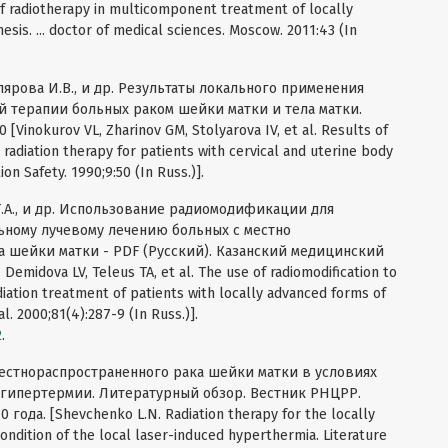
 of radiotherapy in multicomponent treatment of locally
esis. ... doctor of medical sciences. Мoscow. 2011:43 (In
олярова И.В., и др. Результаты локального применения
 терапии больных раком шейки матки и тела матки.
Vinokurov VL, Zharinov GM, Stolyarova IV, et al. Results of
n radiation therapy for patients with cervical and uterine body
on Safety. 1990;9:50 (In Russ.)].
 Т.А., и др. Использование радиомодификации для
ьному лучевому лечению больных с местно
 шейки матки - PDF (Русский). Казанский медицинский
Demidova LV, Teleus TA, et al. The use of radiomodification to
adiation treatment of patients with locally advanced forms of
l. 2000;81(4):287-9 (In Russ.)].
2
.
естнораспространенного рака шейки матки в условиях
гипертермии. Литературный обзор. Вестник РНЦРР.
года. [Shevchenko L.N. Radiation therapy for the locally
ondition of the local laser-induced hyperthermia. Literature