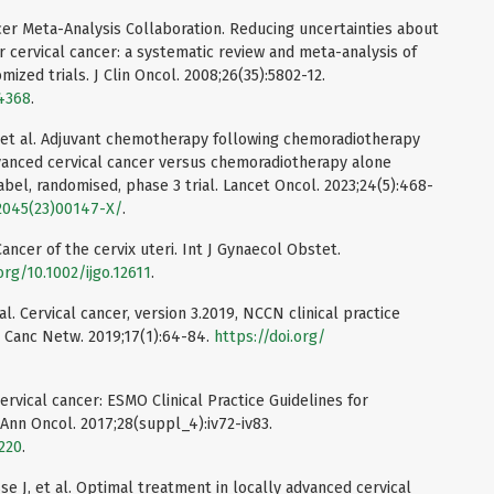
er Meta-Analysis Collaboration. Reducing uncertainties about
 cervical cancer: a systematic review and meta-analysis of
mized trials. J Clin Oncol. 2008;26(35):5802-12.
.4368
.
 et al. Adjuvant chemotherapy following chemoradiotherapy
vanced cervical cancer versus chemoradiotherapy alone
bel, randomised, phase 3 trial. Lancet Oncol. 2023;24(5):468-
-2045(23)00147-X/
.
ancer of the cervix uteri. Int J Gynaecol Obstet.
org/10.1002/ijgo.12611
.
. Cervical cancer, version 3.2019, NCCN clinical practice
r Canc Netw. 2019;17(1):64-84.
https://doi.org/
Cervical cancer: ESMO Clinical Practice Guidelines for
Ann Oncol. 2017;28(suppl_4):iv72-iv83.
220
.
 J, et al. Optimal treatment in locally advanced cervical