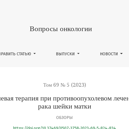
я при противоопухолевом лечении местнораспростране
Вопросы онкологии
ПРАВИТЬ СТАТЬЮ
ВЫПУСКИ
НОВОСТИ
Том 69 № 5 (2023)
евая терапия при противоопухолевом лече
рака шейки матки
ОБЗОРЫ
https://doi.org/10.37469/0507-3758-2023-69-5-824-834