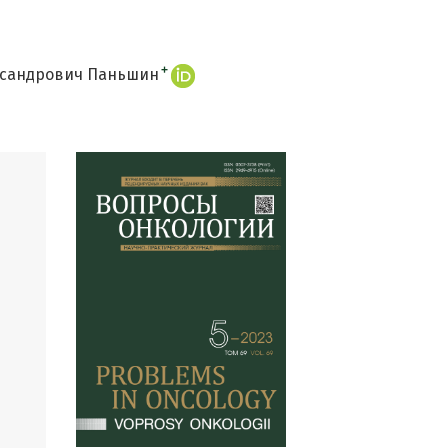
+
ксандрович Паньшин