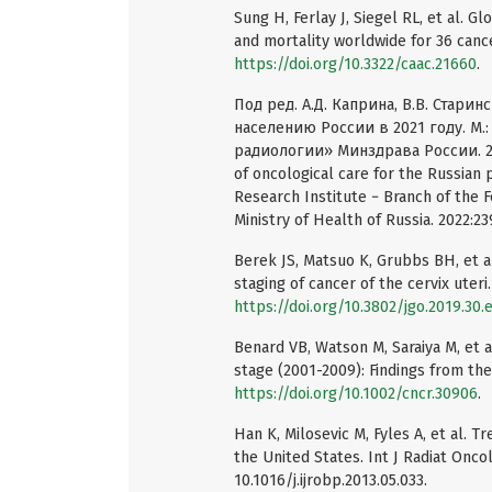
Sung H, Ferlay J, Siegel RL, et al. 
and mortality worldwide for 36 cancer
https://doi.org/10.3322/caac.21660
.
Под ред. А.Д. Каприна, В.В. Стар
населению России в 2021 году. М
радиологии» Минздрава России. 2022
of oncological care for the Russian
Research Institute − Branch of the F
Ministry of Health of Russia. 2022:239
Berek JS, Matsuo K, Grubbs BH, et a
staging of cancer of the cervix uteri
https://doi.org/10.3802/jgo.2019.30.
Benard VB, Watson M, Saraiya M, et a
stage (2001-2009): Findings from th
https://doi.org/10.1002/cncr.30906
.
Han K, Milosevic M, Fyles A, et al. Tr
the United States. Int J Radiat Oncol
10.1016/j.ijrobp.2013.05.033.