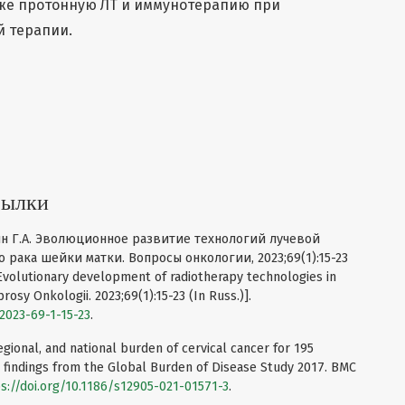
кже протонную ЛТ и иммунотерапию при
 терапии.
сылки
шин Г.А. Эволюционное развитие технологий лучевой
рака шейки матки. Вопросы онкологии, 2023;69(1):15-23
 Evolutionary development of radiotherapy technologies in
rosy Onkologii. 2023;69(1):15-23 (In Russ.)].
2023-69-1-15-23
.
egional, and national burden of cervical cancer for 195
7: findings from the Global Burden of Disease Study 2017. BMC
s://doi.org/10.1186/s12905-021-01571-3
.