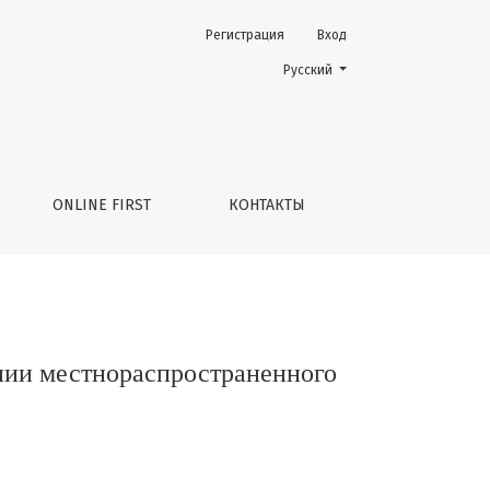
Регистрация
Вход
нного рака шейки матки
Change the language. The current 
Русский
ONLINE FIRST
КОНТАКТЫ
нии местнораспространенного