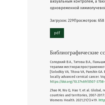
визуальным контролем, а та
одновременной химиолучевой
Загрузок: 229
Просмотров: 658
pdf
Библиографические с
Солодкий В.А., Титова В.А., Пань
терапии местнораспространенного 
[Solodkiy VA, Titova VA, Panshin GA.
locally advanced cervical cancer. Vop
https://doi.org/10.37469/0507-3758-
Zhao M, Wu Q, Hao Y, et al. Global, r
countries and territories, 2007-201
Womens Health. 2021;21(1):419.
http