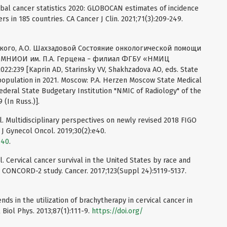
Global cancer statistics 2020: GLOBOCAN estimates of incidence
s in 185 countries. CA Cancer J Clin. 2021;71(3):209-249.
инского, А.О. Шахзадовой Состояние онкологической помощи
.: МНИОИ им. П.А. Герцена − филиал ФГБУ «НМИЦ
:239 [Kaprin AD, Starinsky VV, Shakhzadova AO, eds. State
 population in 2021. Moscow: P.A. Herzen Moscow State Medical
ederal State Budgetary Institution "NMIC of Radiology" of the
 (In Russ.)].
l. Multidisciplinary perspectives on newly revised 2018 FIGO
. J Gynecol Oncol. 2019;30(2):e40.
e40
.
l. Cervical cancer survival in the United States by race and
e CONCORD-2 study. Cancer. 2017;123(Suppl 24):5119-5137.
ends in the utilization of brachytherapy in cervical cancer in
 Biol Phys. 2013;87(1):111-9.
https://doi.org/