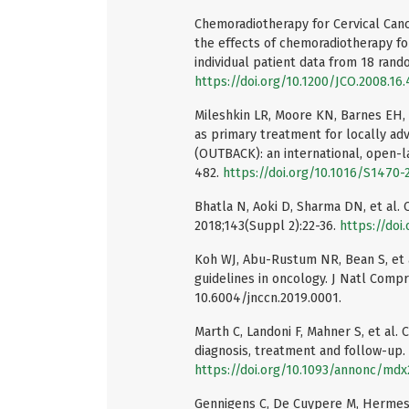
Chemoradiotherapy for Cervical Canc
the effects of chemoradiotherapy for
individual patient data from 18 rando
https://doi.org/10.1200/JCO.2008.16
Mileshkin LR, Moore KN, Barnes EH,
as primary treatment for locally ad
(OUTBACK): an international, open-la
482.
https://doi.org/10.1016/S1470
Bhatla N, Aoki D, Sharma DN, et al. C
2018;143(Suppl 2):22-36.
https://doi.
Koh WJ, Abu-Rustum NR, Bean S, et al
guidelines in oncology. J Natl Comp
10.6004/jnccn.2019.0001.
Marth C, Landoni F, Mahner S, et al. 
diagnosis, treatment and follow-up. 
https://doi.org/10.1093/annonc/mdx
Gennigens C, De Cuypere M, Hermesse