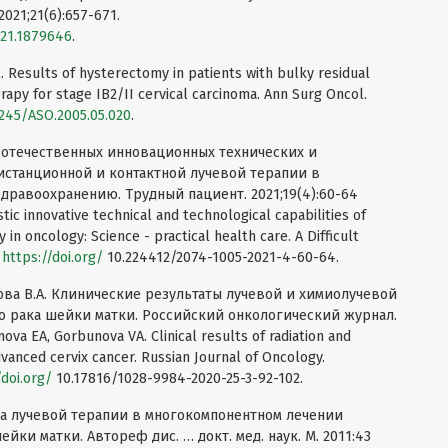
2021;21(6):657-671.
021.1879646
.
al. Results of hysterectomy in patients with bulky residual
rapy for stage IB2/II cervical carcinoma. Ann Surg Oncol.
1245/ASO.2005.05.020
.
 отечественных инновационных технических и
истанционной и контактной лучевой терапии в
дравоохранению. Трудный пациент. 2021;19(4):60-64
tic innovative technical and technological capabilities of
in oncology: Science - practical health care. A Difficult
.
https://doi.org/
10.224412/2074-1005-2021-4-60-64.
унова В.А. Клинические результаты лучевой и химиолучевой
о рака шейки матки. Российский онкологический журнал.
ova EA, Gorbunova VA. Clinical results of radiation and
vanced cervix cancer. Russian Journal of Oncology.
/doi.org/
10.17816/1028-9984-2020-25-3-92-102.
ка лучевой терапии в многокомпонентном лечении
йки матки. Автореф дис. … докт. мед. наук. М. 2011:43