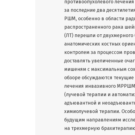
противоопухолевого лечения 
за последние два десятилети
РШМ, особенно в области ра
распространенного рака шей
(ЛТ) перешли от двухмерного 
анатомических костных ориен
контролем за процессом про
доставлять увеличенные очаг
мишеням с максимальным сох
обзоре обсуждаются текущие
лечения инвазивного МРРШМ 
(лучевой терапии и автомат
адъювантной и неоадъювант
химиолучевой терапии. Особ
будущим направлениям исслед
на трехмерную брахитерапию