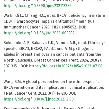
https://doi.org/10.3390/ijms232113356
.
Wu B., Qi L., Chiang H.C., et al. BRCA1 deficiency in mature
CD8+ T lymphocytes impairs antitumor immunity. J
Immunother Cancer. 2023; 11(2): e005852.-DOI:
https://doi.org/10.1136/jitc-2022-005852
.
Sokolenko A.P., Bakaeva E.K., Venina A.R., et al. Ethnicity-
specific BRCA1, BRCA2, PALB2, and ATM pathogenic
alleles in breast and ovarian cancer patients from the
North Caucasus. Breast Cancer Res Treat. 2024; 203(2):
307-315. -DOI:
https://doi.org/10.1007/s10549-023-07135-
3
.
Wang S.M. A global perspective on the ethnic-specific
BRCA variation and its implication in clinical application.
J Natl Cancer Cent. 2022; 3(1): 14-20.-DOI:
https://doi.org/10.1016/j.jncc.2022.12.001
.
Kuchenbaecker K.B., Hopper J.L., Barnes D.R., et al.