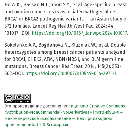
Ho W.K., Hassan N.T., Yoon S.Y., et al. Age-specific breast
and ovarian cancer risks associated with germline
BRCA1 or BRCA2 pathogenic variants — an Asian study of
572 families. Lancet Reg Health West Pac. 2024; 44:
101017.-DOI:
https://doi.org/10.1016/j.lanwpc.2024.101017
.
Sokolenko A.P., Bogdanova N., Kluzniak W., et al. Double
heterozygotes among breast cancer patients analyzed
for BRCA1, CHEK2, ATM, NBN/NBS1, and BLM germ-line
mutations. Breast Cancer Res Treat. 2014; 145(2): 553-
562.-DOI:
https://doi.org/10.1007/s10549-014-2971-1
.
Это произведение доступно по
лицензии Creative Commons
«Attribution-NonCommercial-NoDerivatives» («Атрибуция —
Некоммерческое использование — Без производных
произведений») 4.0 Всемирная
.