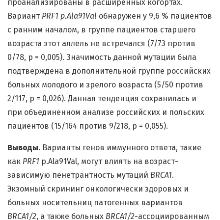
проанализированы в расширенных когортах.
Вариант
PRF1 p.Ala91Val
обнаружен у 9,6 % пациентов
с ранним началом, в группе пациентов старшего
возраста этот аллель не встречался (7/73 против
0/78, p = 0,005). Значимость данной мутации была
подтверждена в дополнительной группе российских
больных молодого и зрелого возраста (5/50 против
2/117, p = 0,026). Данная тенденция сохранилась и
при объединенном анализе российских и польских
пациентов (15/164 против 9/218, p = 0,055).
Выводы
. Варианты генов иммунного ответа, такие
как
PRF1
p.Ala91Val, могут влиять на возраст-
зависимую пенетрантность мутаций
BRCA1
.
Экзомный скрининг онкологически здоровых и
больных носительниц патогенных вариантов
BRCA1/2
, а также больных
BRCA1/2
-ассоциированным