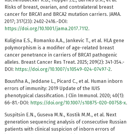
Risks of breast, ovarian, and contralateral breast
cancer for BRCA1 and BRCA2 mutation carriers. JAMA.
2017; 317(23): 2402-2416.-DOI:
https://doi.org/10.1001/jama.2017.7112
.
Kuligina E.S., Romanko A.A., Jankevic T., et al. HLA gene
polymorphism is a modifier of age-related breast
cancer penetrance in carriers of BRCA1 pathogenic
alleles. Breast Cancer Res Treat. 2025; 209(2): 341-354.-
DOI:
https://doi.org/10.1007/s10549-024-07497-2
.
Bousfiha A., Jeddane L., Picard C., et al. Human inborn
errors of immunity: 2019 Update of the IUIS
phenotypical classification. J Clin Immunol. 2020; 40(1):
66-81.-DOI:
https://doi.org/10.1007/s10875-020-00758-x
.
Suspitsin E.N., Guseva M.N., Kostik M.M., et al. Next
generation sequencing analysis of consecutive Russian
patients with clinical suspicion of inborn errors of