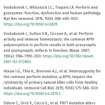
Voskoboinik I., Whisstock J.C., Trapani J.A. Perforin and
granzymes: function, dysfunction and human pathology.
Nat Rev Immunol. 2015; 15(6): 388-400.-DOI:
https://doi.org/10.1038/nri3839
.
Voskoboinik I., Sutton V.R., Ciccone A., et al. Perforin
activity and immune homeostasis: the common A91V
polymorphism in perforin results in both presynaptic
and postsynaptic defects in function. Blood. 2007;
110(4): 1184-1190.-DOI:
https://doi.org/10.1182/blood-
2007-02-072850
.
House I.G., Thia K., Brennan A.J., et al. Heterozygosity for
the common perforin mutation, p.A91V, impairs the
cytotoxicity of primary natural killer cells from healthy
individuals. Immunol Cell Biol. 2015; 93(6): 575-580.-DOI:
https://doi.org/10.1038/icb.2015.1
.
Sidore C., Orrù V., Cocco E., et al. PRF1 mutation alters