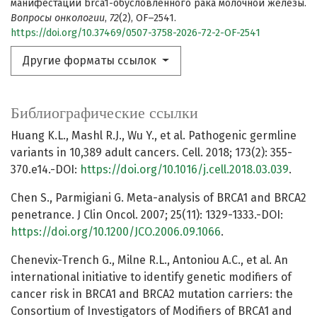
манифестации brca1-обусловленного рака молочной железы.
Вопросы онкологии
,
72
(2), OF–2541.
https://doi.org/10.37469/0507-3758-2026-72-2-OF-2541
Другие форматы ссылок
Библиографические ссылки
Huang K.L., Mashl R.J., Wu Y., et al. Pathogenic germline
variants in 10,389 adult cancers. Cell. 2018; 173(2): 355-
370.e14.-DOI:
https://doi.org/10.1016/j.cell.2018.03.039
.
Chen S., Parmigiani G. Meta-analysis of BRCA1 and BRCA2
penetrance. J Clin Oncol. 2007; 25(11): 1329-1333.-DOI:
https://doi.org/10.1200/JCO.2006.09.1066
.
Chenevix-Trench G., Milne R.L., Antoniou A.C., et al. An
international initiative to identify genetic modifiers of
cancer risk in BRCA1 and BRCA2 mutation carriers: the
Consortium of Investigators of Modifiers of BRCA1 and