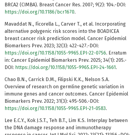
BRCA2 (CIMBA). Breast Cancer Res. 2007; 9(2): 104.-DOI:
https://doi.org/10.1186/bcr1670
.
Mavaddat N., Ficorella L., Carver T., et al. Incorporating
alternative polygenic risk scores into the BOADICEA
breast cancer risk prediction model. Cancer Epidemiol
Biomarkers Prev. 2023; 32(3): 422-427.-DOI:
https://doi.org/10.1158/1055-9965.EPI-22-0756
. Erratum
in: Cancer Epidemiol Biomarkers Prev. 2025; 34(1): 205.-
DOI:
https://doi.org/10.1158/1055-9965.EPI-24-1661
.
Chao B.N., Carrick D.M., Filipski K.K., Nelson S.A.
Overview of research on germline genetic variation in
immune genes and cancer outcomes. Cancer Epidemiol
Biomarkers Prev. 2022; 31(3): 495-506.-DOI:
https://doi.org/10.1158/1055-9965.EPI-21-0583
.
Lee E.C.Y., Kok J.S.T., Teh B.T., Lim K.S. Interplay between
the DNA damage response and immunotherapy
response in cancer. Int J Mol Sci. 2022; 23(21): 13356.-DOI: