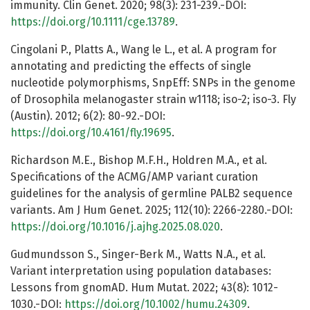
immunity. Clin Genet. 2020; 98(3): 231-239.-DOI:
https://doi.org/10.1111/cge.13789
.
Cingolani P., Platts A., Wang le L., et al. A program for
annotating and predicting the effects of single
nucleotide polymorphisms, SnpEff: SNPs in the genome
of Drosophila melanogaster strain w1118; iso-2; iso-3. Fly
(Austin). 2012; 6(2): 80-92.-DOI:
https://doi.org/10.4161/fly.19695
.
Richardson M.E., Bishop M.F.H., Holdren M.A., et al.
Specifications of the ACMG/AMP variant curation
guidelines for the analysis of germline PALB2 sequence
variants. Am J Hum Genet. 2025; 112(10): 2266-2280.-DOI:
https://doi.org/10.1016/j.ajhg.2025.08.020
.
Gudmundsson S., Singer-Berk M., Watts N.A., et al.
Variant interpretation using population databases:
Lessons from gnomAD. Hum Mutat. 2022; 43(8): 1012-
1030.-DOI:
https://doi.org/10.1002/humu.24309
.