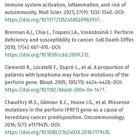
immune system activation, inflammation, and risk of
autoimmunity. Mult Scler. 2021; 27(9): 1332-1340.-DOI:
https://doi.org/10.1177/1352458520963937
.
Brennan A.J., Chia J., Trapani J.A., Voskoboinik I. Perforin
deficiency and susceptibility to cancer. Cell Death Differ.
2010; 17(4): 607-615.-DOI:
https://doi.org/10.1038/cdd.2009.212
.
Clementi R., Locatelli F., Dupré L., et al. A proportion of
patients with lymphoma may harbor mutations of the
perforin gene. Blood. 2005; 105(11): 4424-4428.-DOI:
https://doi.org/10.1182/blood-2004-04-1477
.
Chaudhry M.S., Gilmour K.C., House I.G., et al. Missense
mutations in the perforin (PRF1) gene as a cause of
hereditary cancer predisposition. Oncoimmunology.
2016; 5(7): e1179415.-DOI:
https://doi.org/10.1080/2162402X.2016.1179415
.