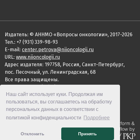
Издатель: © АННМО «Вопросы онкологии», 2017-2026
Тел.: +7 (931) 339-98-93
E-mail:
center.petrova@niioncologii.ru
URL:
www.niioncologii.ru
Адрес издателя: 197758, Россия, Санкт-Петербург,
пос. Песочный, ул. Ленинградская, 68
Все права защищены.
ISSN 0507-3758 (Print)
Наш сайт использует куки. Продолжая им
ISSN 2949-4915 (Online)
пользоваться, вы соглашаетесь на обработку
персональных данных в соответствии с
политикой конфиденциальности
Подробнее
Отклонить
Принять