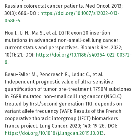
Russian colorectal cancer patients. Med Oncol. 2013;
30(3): 686.-DOI:
https://doi.org/10.1007/s12032-013-
0686-5
.
Hou J., Li H., Ma S., et al. EGFR exon 20 insertion
mutations in advanced non-small-cell lung cancer:
current status and perspectives. Biomark Res. 2022;
10(1): 21.-DOI:
https://doi.org/10.1186/s40364-022-00372-
6
.
Beau-Faller M., Pencreach E., Leduc C., et al.
Independent prognostic value of ultra-sensitive
quantification of tumor pre-treatment T790M subclones
in EGFR mutated non-small cell lung cancer (NSCLC)
treated by first/second generation TKI, depends on
variant allele frequency (VAF): Results of the French
cooperative thoracic intergroup (IFCT) biomarkers
France project. Lung Cancer. 2020; 140: 19-26.-DOI:
https://doi.org/10.1016/j.lungcan.2019.10.013
.