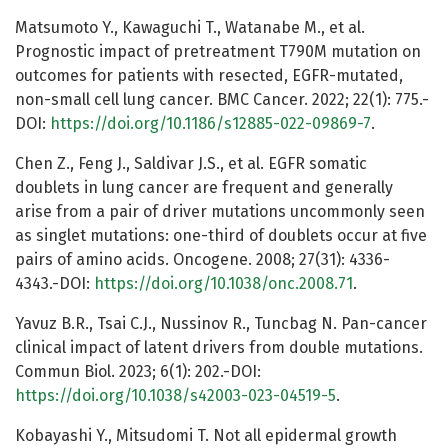
Matsumoto Y., Kawaguchi T., Watanabe M., et al.
Prognostic impact of pretreatment T790M mutation on
outcomes for patients with resected, EGFR-mutated,
non-small cell lung cancer. BMC Cancer. 2022; 22(1): 775.-
DOI:
https://doi.org/10.1186/s12885-022-09869-7
.
Chen Z., Feng J., Saldivar J.S., et al. EGFR somatic
doublets in lung cancer are frequent and generally
arise from a pair of driver mutations uncommonly seen
as singlet mutations: one-third of doublets occur at five
pairs of amino acids. Oncogene. 2008; 27(31): 4336-
4343.-DOI:
https://doi.org/10.1038/onc.2008.71
.
Yavuz B.R., Tsai C.J., Nussinov R., Tuncbag N. Pan-cancer
clinical impact of latent drivers from double mutations.
Commun Biol. 2023; 6(1): 202.-DOI:
https://doi.org/10.1038/s42003-023-04519-5
.
Kobayashi Y., Mitsudomi T. Not all epidermal growth