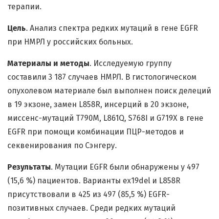
терапии.
Цель
. Анализ спектра редких мутаций в гене EGFR
при НМРЛ у российских больных.
Материалы и методы
. Исследуемую группу
составили 3 187 случаев НМРЛ. В гистологическом
опухолевом материале был выполнен поиск делеций
в 19 экзоне, замен L858R, инсерций в 20 экзоне,
миссенс-мутаций T790M, L861Q, S768I и G719X в гене
EGFR при помощи комбинации ПЦР-методов и
секвенирования по Сэнгеру.
Результаты
. Мутации EGFR были обнаружены у 497
(15,6 %) пациентов. Варианты ex19del и L858R
присутствовали в 425 из 497 (85,5 %) EGFR-
позитивных случаев. Среди редких мутаций