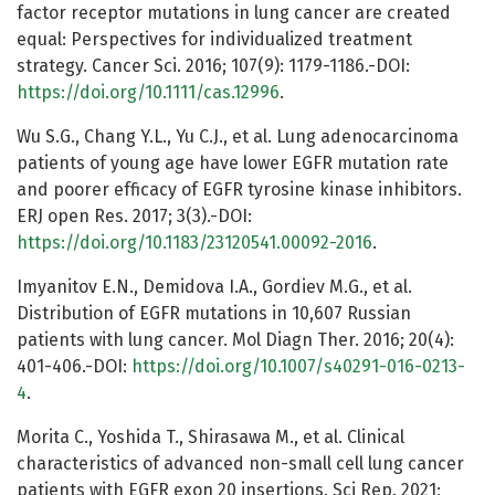
factor receptor mutations in lung cancer are created
equal: Perspectives for individualized treatment
strategy. Cancer Sci. 2016; 107(9): 1179-1186.-DOI:
https://doi.org/10.1111/cas.12996
.
Wu S.G., Chang Y.L., Yu C.J., et al. Lung adenocarcinoma
patients of young age have lower EGFR mutation rate
and poorer efficacy of EGFR tyrosine kinase inhibitors.
ERJ open Res. 2017; 3(3).-DOI:
https://doi.org/10.1183/23120541.00092-2016
.
Imyanitov E.N., Demidova I.A., Gordiev M.G., et al.
Distribution of EGFR mutations in 10,607 Russian
patients with lung cancer. Mol Diagn Ther. 2016; 20(4):
401-406.-DOI:
https://doi.org/10.1007/s40291-016-0213-
4
.
Morita C., Yoshida T., Shirasawa M., et al. Clinical
characteristics of advanced non-small cell lung cancer
patients with EGFR exon 20 insertions. Sci Rep. 2021;