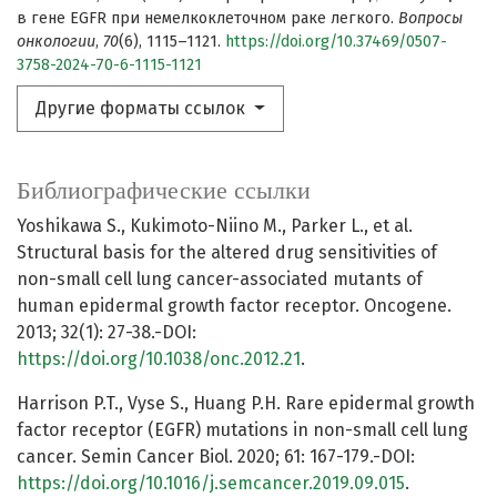
в гене EGFR при немелкоклеточном раке легкого.
Вопросы
онкологии
,
70
(6), 1115–1121.
https://doi.org/10.37469/0507-
3758-2024-70-6-1115-1121
Другие форматы ссылок
Библиографические ссылки
Yoshikawa S., Kukimoto-Niino M., Parker L., et al.
Structural basis for the altered drug sensitivities of
non-small cell lung cancer-associated mutants of
human epidermal growth factor receptor. Oncogene.
2013; 32(1): 27-38.-DOI:
https://doi.org/10.1038/onc.2012.21
.
Harrison P.T., Vyse S., Huang P.H. Rare epidermal growth
factor receptor (EGFR) mutations in non-small cell lung
cancer. Semin Cancer Biol. 2020; 61: 167-179.-DOI:
https://doi.org/10.1016/j.semcancer.2019.09.015
.