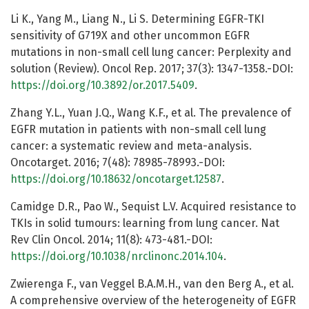
Li K., Yang M., Liang N., Li S. Determining EGFR-TKI
sensitivity of G719X and other uncommon EGFR
mutations in non-small cell lung cancer: Perplexity and
solution (Review). Oncol Rep. 2017; 37(3): 1347-1358.-DOI:
https://doi.org/10.3892/or.2017.5409
.
Zhang Y.L., Yuan J.Q., Wang K.F., et al. The prevalence of
EGFR mutation in patients with non-small cell lung
cancer: a systematic review and meta-analysis.
Oncotarget. 2016; 7(48): 78985-78993.-DOI:
https://doi.org/10.18632/oncotarget.12587
.
Camidge D.R., Pao W., Sequist L.V. Acquired resistance to
TKIs in solid tumours: learning from lung cancer. Nat
Rev Clin Oncol. 2014; 11(8): 473-481.-DOI:
https://doi.org/10.1038/nrclinonc.2014.104
.
Zwierenga F., van Veggel B.A.M.H., van den Berg A., et al.
A comprehensive overview of the heterogeneity of EGFR