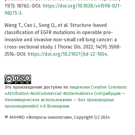
11(1): 18762.-DOI:
https://doi.org/10.1038/s41598-021-
98275-3
.
Wang T., Cao J., Song Q., et al. Structure-based
classification of EGFR mutations in operable pre-
invasive and invasive non-small cell lung cancer: a
cross-sectional study. J Thorac Dis. 2022; 14(9): 3508-
3516.-DOI:
https://doi.org/10.21037/jtd-22-1054
.
Это произведение доступно по
лицензии Creative Commons
«Attribution-NonCommercial-NoDerivatives» («Атрибуция —
Некоммерческое использование — Без производных
произведений») 4.0 Всемирная
.
© АННМО «Вопросы онкологии», Copyright (c) 2024