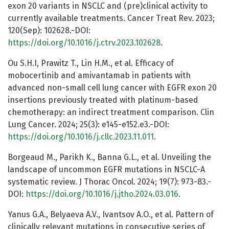
exon 20 variants in NSCLC and (pre)clinical activity to
currently available treatments. Cancer Treat Rev. 2023;
120(Sep): 102628.-DOI:
https://doi.org/10.1016/j.ctrv.2023.102628
.
Ou S.H.I, Prawitz T., Lin H.M., et al. Efficacy of
mobocertinib and amivantamab in patients with
advanced non-small cell lung cancer with EGFR exon 20
insertions previously treated with platinum-based
chemotherapy: an indirect treatment comparison. Clin
Lung Cancer. 2024; 25(3): e145-e152.e3.-DOI:
https://doi.org/10.1016/j.cllc.2023.11.011
.
Borgeaud M., Parikh K., Banna G.L., et al. Unveiling the
landscape of uncommon EGFR mutations in NSCLC-A
systematic review. J Thorac Oncol. 2024; 19(7): 973-83.-
DOI:
https://doi.org/10.1016/j.jtho.2024.03.016
.
Yanus G.A., Belyaeva A.V., Ivantsov A.O., et al. Pattern of
clinically relevant mutations in consecutive series of