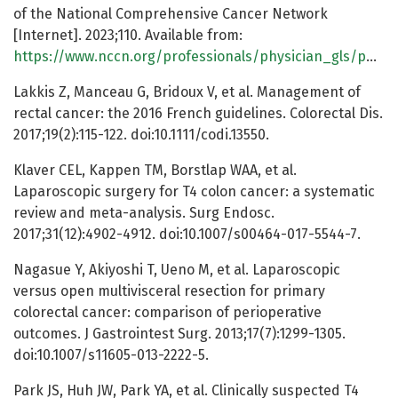
of the National Comprehensive Cancer Network
[Internet]. 2023;110. Available from:
https://www.nccn.org/professionals/physician_gls/pdf/rectal.pdf
Lakkis Z, Manceau G, Bridoux V, et al. Management of
rectal cancer: the 2016 French guidelines. Colorectal Dis.
2017;19(2):115-122. doi:10.1111/codi.13550.
Klaver CEL, Kappen TM, Borstlap WAA, et al.
Laparoscopic surgery for T4 colon cancer: a systematic
review and meta-analysis. Surg Endosc.
2017;31(12):4902-4912. doi:10.1007/s00464-017-5544-7.
Nagasue Y, Akiyoshi T, Ueno M, et al. Laparoscopic
versus open multivisceral resection for primary
colorectal cancer: comparison of perioperative
outcomes. J Gastrointest Surg. 2013;17(7):1299-1305.
doi:10.1007/s11605-013-2222-5.
Park JS, Huh JW, Park YA, et al. Clinically suspected T4