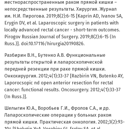
местнораспространенным раком прямой кишки –
непосредственные результаты. Хирургия. Журнал
им. Н.И. Пирогова. 2019;8(2):6-15 [Kaprin AD, Ivanov SA,
Erygin DV, et al. Laparoscopic surgery in patients with
locally advanced rectal cancer - short-term outcomes.
Pirogov Russian Journal of Surgery. 2019;8(2):6-15 (In
Russ.)]. doi:10.17116/hirurgia20190826.
Разбирин В.Н., Бутенко А.В. Функциональные
результаты открытой и лапароскопической
передней резекции при раке прямой кишки.
Онкохирургия. 2012;4(1):33-37 [Razbirin VN, Butenko AY,
Laporocsopic nd open anterior resection for rectal
cancer: functional results. Oncosurgery. 2012;4(1):33-37
(In Russ.)].
Шелыгин Ю.А., Воробьев Г.И., Фролов С.А., и др.
Лапароскопические операции у больных раком
прямой кишки. Практическая онкология. 2002;3(2):93-
104 [Shelygin YuA, Vorobiev GI, Frolov SA, et al.