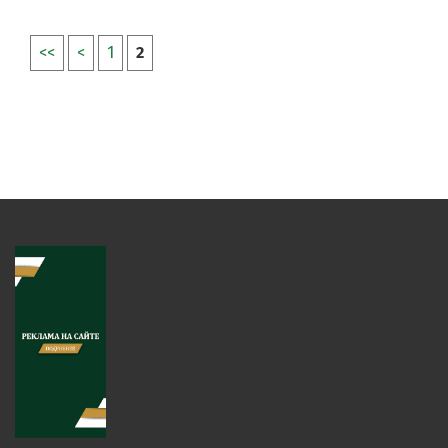
<<
<
1
2