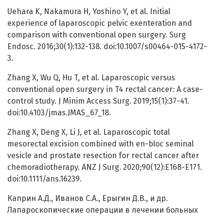
Uehara K, Nakamura H, Yoshino Y, et al. Initial
experience of laparoscopic pelvic exenteration and
comparison with conventional open surgery. Surg
Endosc. 2016;30(1):132-138. doi:10.1007/s00464-015-4172-
3.
Zhang X, Wu Q, Hu T, et al. Laparoscopic versus
conventional open surgery in T4 rectal cancer: A case-
control study. J Minim Access Surg. 2019;15(1):37-41.
doi:10.4103/jmas.JMAS_67_18.
Zhang X, Deng X, Li J, et al. Laparoscopic total
mesorectal excision combined with en-bloc seminal
vesicle and prostate resection for rectal cancer after
chemoradiotherapy. ANZ J Surg. 2020;90(12):E168-E171.
doi:10.1111/ans.16239.
Каприн А.Д., Иванов С.А., Ерыгин Д.В., и др.
Лапароскопические операции в лечении больных