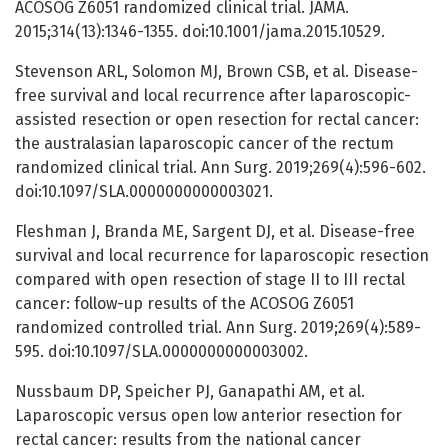
ACOSOG Z6051 randomized clinical trial. JAMA.
2015;314(13):1346-1355. doi:10.1001/jama.2015.10529.
Stevenson ARL, Solomon MJ, Brown CSB, et al. Disease-
free survival and local recurrence after laparoscopic-
assisted resection or open resection for rectal cancer:
the australasian laparoscopic cancer of the rectum
randomized clinical trial. Ann Surg. 2019;269(4):596-602.
doi:10.1097/SLA.0000000000003021.
Fleshman J, Branda ME, Sargent DJ, et al. Disease-free
survival and local recurrence for laparoscopic resection
compared with open resection of stage II to III rectal
cancer: follow-up results of the ACOSOG Z6051
randomized controlled trial. Ann Surg. 2019;269(4):589-
595. doi:10.1097/SLA.0000000000003002.
Nussbaum DP, Speicher PJ, Ganapathi AM, et al.
Laparoscopic versus open low anterior resection for
rectal cancer: results from the national cancer