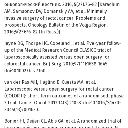
онкологический вестник. 2016; 5(27):76-82 [Karachun
АМ, Samsonov DV, Domanskiy AA, et al. Minimally
invasive surgery of rectal cancer: Problems and
prospects. Oncology Bulletin of the Volga Region.
2016;5(27):76-82 (In Russ.)].
Jayne DG, Thorpe HC, Copeland J, et al. Five-year follow-
up of the Medical Research Council CLASICC trial of
laparoscopically assisted versus open surgery for
colorectal cancer. Br J Surg. 2010;97(11):1638-1645.
doi:10.1002/bjs.7160.
van der Pas MH, Haglind E, Cuesta MA, et al.
Laparoscopic versus open surgery for rectal cancer
(COLOR II): short-term outcomes of a randomised, phase
3 trial. Lancet Oncol. 2013;14(3):210-8. doi:10.1016/S1470-
2045(13)70016-0.
Bonjer HJ, Deijen CL, Abis GA, et al. A randomized trial of
laparoscopic versus open surgery for rectal cancer. N