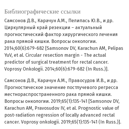
Библиографические ссылки
Самсонов Д.В., Карачун А.М., Пелипась Ю.В., и др.
Циркулярный край резекции – актуальный
прогностический фактор хирургического лечения
рака прямой кишки. Вопросы онкологии.
2014;60(6):679-682 [Samsonov DV, Karachun АМ, Pelipas
YuV, et al. Circular resection margin - The actual
predictor of surgical treatment for rectal cancer.
Voprosy Onkologii. 2014;60(6):679-682 (In Russ.)].
Самсонов Д.В., Карачун А.М., Правосудов И.В., и др.
Прогностическое значение постлучевого регресса
местнораспространенного рака прямой кишки.
Вопросы онкологии. 2019;65(1):135-141 [Samsonov DV,
Karachun АМ, Pravosudov IV, et al. Prognostic value of
post-radiation regression of locally advanced rectal
cancer. Voprosy onkologii. 2019;65(1):135-141 (In Russ.)].