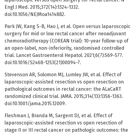
Engl J Med. 2015;372(14):1324-1332.
doi:10.1056/NEJMoa1414882.
Park JW, Kang S-B, Hao J, et al. Open versus laparoscopic
surgery for mid or low rectal cancer after neoadjuvant
chemoradiotherapy (COREAN trial): 10-year follow-up of
an open-label, non-inferiority, randomised controlled
trial. Lancet Gastroenterol Hepatol. 2021;6(7):569-577.
doi:10.1016/S2468-1253(21)00094-7.
Stevenson AR, Solomon MJ, Lumley JW, et al. Effect of
laparoscopic-assisted resection vs open resection on
pathological outcomes in rectal cancer: the ALaCaRT
randomized clinical trial. JAMA. 2015;314(13):1356-1363.
doi:10.1001/jama.2015.12009.
Fleshman J, Branda M, Sargent DJ, et al. Effect of
laparoscopic-assisted resection vs open resection of
stage II or III rectal cancer on pathologic outcomes: the