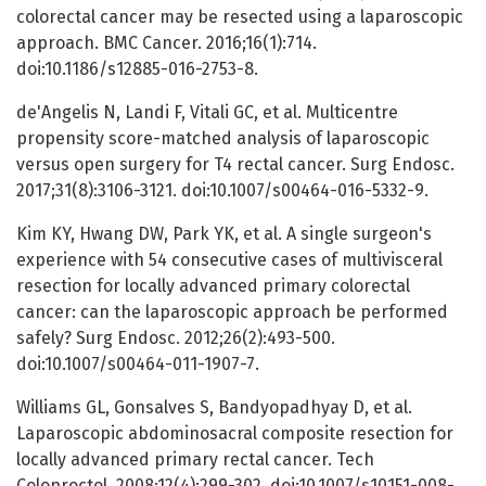
colorectal cancer may be resected using a laparoscopic
approach. BMC Cancer. 2016;16(1):714.
doi:10.1186/s12885-016-2753-8.
de'Angelis N, Landi F, Vitali GC, et al. Multicentre
propensity score-matched analysis of laparoscopic
versus open surgery for T4 rectal cancer. Surg Endosc.
2017;31(8):3106-3121. doi:10.1007/s00464-016-5332-9.
Kim KY, Hwang DW, Park YK, et al. A single surgeon's
experience with 54 consecutive cases of multivisceral
resection for locally advanced primary colorectal
cancer: can the laparoscopic approach be performed
safely? Surg Endosc. 2012;26(2):493-500.
doi:10.1007/s00464-011-1907-7.
Williams GL, Gonsalves S, Bandyopadhyay D, et al.
Laparoscopic abdominosacral composite resection for
locally advanced primary rectal cancer. Tech
Coloproctol. 2008;12(4):299-302. doi:10.1007/s10151-008-