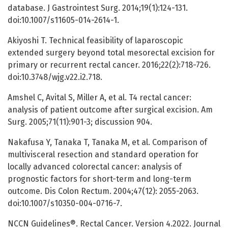
database. J Gastrointest Surg. 2014;19(1):124-131.
doi:10.1007/s11605-014-2614-1.
Akiyoshi T. Technical feasibility of laparoscopic
extended surgery beyond total mesorectal excision for
primary or recurrent rectal cancer. 2016;22(2):718-726.
doi:10.3748/wjg.v22.i2.718.
Amshel C, Avital S, Miller A, et al. T4 rectal cancer:
analysis of patient outcome after surgical excision. Am
Surg. 2005;71(11):901-3; discussion 904.
Nakafusa Y, Tanaka T, Tanaka M, et al. Comparison of
multivisceral resection and standard operation for
locally advanced colorectal cancer: analysis of
prognostic factors for short-term and long-term
outcome. Dis Colon Rectum. 2004;47(12): 2055-2063.
doi:10.1007/s10350-004-0716-7.
NCCN Guidelines®. Rectal Cancer. Version 4.2022. Journal