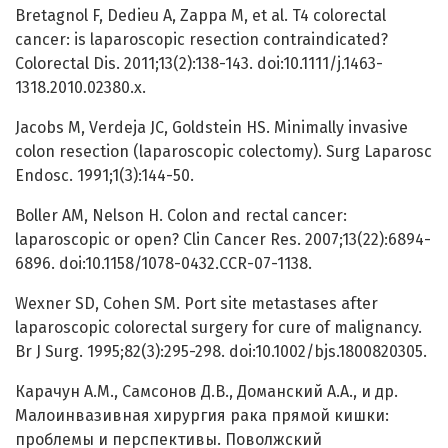
Bretagnol F, Dedieu A, Zappa M, et al. T4 colorectal
cancer: is laparoscopic resection contraindicated?
Colorectal Dis. 2011;13(2):138-143. doi:10.1111/j.1463-
1318.2010.02380.x.
Jacobs M, Verdeja JC, Goldstein HS. Minimally invasive
colon resection (laparoscopic colectomy). Surg Laparosc
Endosc. 1991;1(3):144-50.
Boller AM, Nelson H. Colon and rectal cancer:
laparoscopic or open? Clin Cancer Res. 2007;13(22):6894-
6896. doi:10.1158/1078-0432.CCR-07-1138.
Wexner SD, Cohen SM. Port site metastases after
laparoscopic colorectal surgery for cure of malignancy.
Br J Surg. 1995;82(3):295-298. doi:10.1002/bjs.1800820305.
Карачун А.М., Самсонов Д.В., Доманский А.А., и др.
Малоинвазивная хирургия рака прямой кишки:
проблемы и перспективы. Поволжский