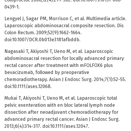
0439-1.
Lengyel J, Sagar PM, Morrison C, et al. Multimedia article.
Laparoscopic abdominosacral composite resection. Dis
Colon Rectum. 2009;52(9):1662-1664.
doi:10.1007/DCR.0b013e3181afbddb.
Nagasaki T, Akiyoshi T, Ueno M, et al. Laparoscopic
abdominosacral resection for locally advanced primary
rectal cancer after treatment with mFOLFOX6 plus
bevacizumab, followed by preoperative
chemoradiotherapy. Asian J Endosc Surg. 2014;7(1):52-55.
doi:10.1111/ases.12068.
Mukai T, Akiyoshi T, Ueno M, et al. Laparoscopic total
pelvic exenteration with en bloc lateral lymph node
dissection after neoadjuvant chemoradiotherapy for
advanced primary rectal cancer. Asian J Endosc Surg.
2013;6(4):314-317. doi:10.1111/ases.12047.