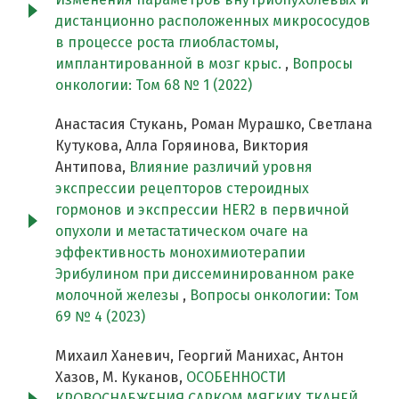
дистанционно расположенных микрососудов
в процессе роста глиобластомы,
имплантированной в мозг крыс.
,
Вопросы
онкологии: Том 68 № 1 (2022)
Анастасия Стукань, Роман Мурашко, Светлана
Кутукова, Алла Горяинова, Виктория
Антипова,
Влияние различий уровня
экспрессии рецепторов стероидных
гормонов и экспрессии HER2 в первичной
опухоли и метастатическом очаге на
эффективность монохимиотерапии
Эрибулином при диссеминированном раке
молочной железы
,
Вопросы онкологии: Том
69 № 4 (2023)
Михаил Ханевич, Георгий Манихас, Антон
Хазов, М. Куканов,
ОСОБЕННОСТИ
КРОВОСНАБЖЕНИЯ САРКОМ МЯГКИХ ТКАНЕЙ