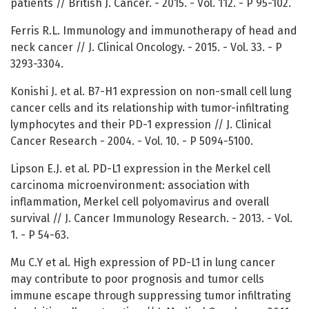
patients // British J. Cancer. - 2015. - Vol. 112. - P 95-102.
Ferris R.L. Immunology and immunotherapy of head and
neck cancer // J. Clinical Oncology. - 2015. - Vol. 33. - P
3293-3304.
Konishi J. et al. B7-H1 expression on non-small cell lung
cancer cells and its relationship with tumor-infiltrating
lymphocytes and their PD-1 expression // J. Clinical
Cancer Research - 2004. - Vol. 10. - P 5094-5100.
Lipson E.J. et al. PD-L1 expression in the Merkel cell
carcinoma microenvironment: association with
inflammation, Merkel cell polyomavirus and overall
survival // J. Cancer Immunology Research. - 2013. - Vol.
1. - P 54-63.
Mu C.Y et al. High expression of PD-L1 in lung cancer
may contribute to poor prognosis and tumor cells
immune escape through suppressing tumor infiltrating