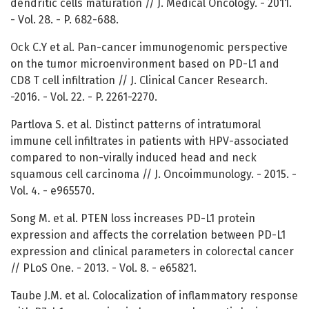
dendritic cells maturation // J. Medical Oncology. - 2011.
- Vol. 28. - P. 682-688.
Ock C.Y et al. Pan-cancer immunogenomic perspective
on the tumor microenvironment based on PD-L1 and
CD8 T cell infiltration // J. Clinical Cancer Research.
-2016. - Vol. 22. - P. 2261-2270.
Partlova S. et al. Distinct patterns of intratumoral
immune cell infiltrates in patients with HPV-associated
compared to non-virally induced head and neck
squamous cell carcinoma // J. Oncoimmunology. - 2015. -
Vol. 4. - e965570.
Song M. et al. PTEN loss increases PD-L1 protein
expression and affects the correlation between PD-L1
expression and clinical parameters in colorectal cancer
// PLoS One. - 2013. - Vol. 8. - e65821.
Taube J.M. et al. Colocalization of inflammatory response