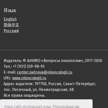
Язык
English
简体中文
Русский
Издатель: © АННМО «Вопросы онкологии», 2017-2026
Тел.: +7 (931) 339-98-93
E-mail:
center.petrova@niioncologii.ru
URL:
www.niioncologii.ru
Адрес издателя: 197758, Россия, Санкт-Петербург,
пос. Песочный, ул. Ленинградская, 68
Все права защищены.
ISSN 0507-3758 (Print)
Наш сайт использует куки. Продолжая им
ISSN 2949-4915 (Online)