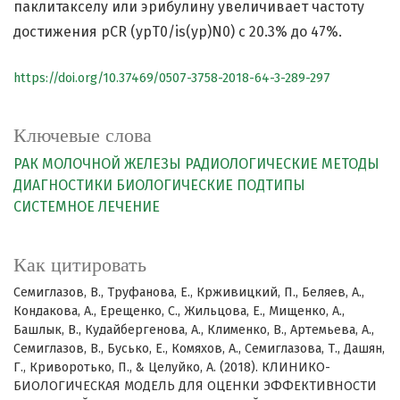
паклитакселу или эрибулину увеличивает частоту
достижения pCR (ypT0/is(yp)N0) с 20.3% до 47%.
https://doi.org/10.37469/0507-3758-2018-64-3-289-297
Ключевые слова
РАК МОЛОЧНОЙ ЖЕЛЕЗЫ
РАДИОЛОГИЧЕСКИЕ МЕТОДЫ
ДИАГНОСТИКИ
БИОЛОГИЧЕСКИЕ ПОДТИПЫ
СИСТЕМНОЕ ЛЕЧЕНИЕ
Как цитировать
Семиглазов, В., Труфанова, Е., Крживицкий, П., Беляев, А.,
Кондакова, А., Ерещенко, С., Жильцова, Е., Мищенко, А.,
Башлык, В., Кудайбергенова, А., Клименко, В., Артемьева, А.,
Семиглазов, В., Бусько, Е., Комяхов, А., Семиглазова, Т., Дашян,
Г., Криворотько, П., & Целуйко, А. (2018). КЛИНИКО-
БИОЛОГИЧЕСКАЯ МОДЕЛЬ ДЛЯ ОЦЕНКИ ЭФФЕКТИВНОСТИ