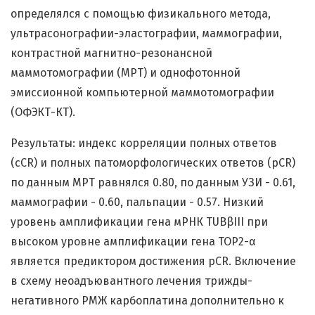
определялся с помощью физикального метода,
ультрасонографии-эластографии, маммографии,
контрастной магнитно-резонансной
маммотомографии (МРТ) и однофотонной
эмиссионной компьютерной маммотомографии
(ОФЭКТ-КТ).
Результаты: индекс корреляции полных ответов
(cCR) и полных патоморфологических ответов (pCR)
по данным МРТ равнялся 0.80, по данным УЗИ - 0.61,
маммографии - 0.60, пальпации - 0.57. Низкий
уровень амплификации гена мРНК TUBβIII при
высоком уровне амплификации гена TOP2-α
является предиктором достижения pCR. Включение
в схему неоадъювантного лечения трижды-
негативного РМЖ карбоплатина дополнительно к