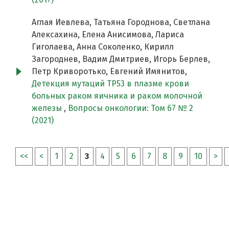
Аглая Иевлева, Татьяна Городнова, Светлана
Алексахина, Елена Анисимова, Лариса
Гиголаева, Анна Соколенко, Кирилл
Загороднев, Вадим Дмитриев, Игорь Берлев,
Петр Криворотько, Евгений Имянитов,
Детекция мутаций TP53 в плазме крови
больных раком яичника и раком молочной
железы
,
Вопросы онкологии: Том 67 № 2
(2021)
<<
<
1
2
3
4
5
6
7
8
9
10
>