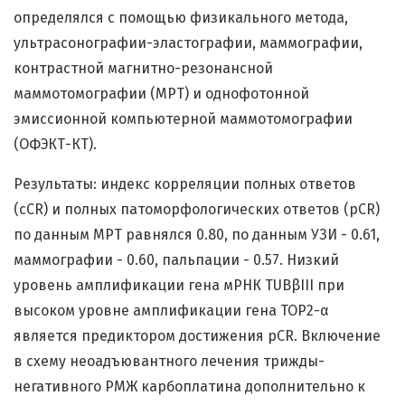
определялся с помощью физикального метода,
ультрасонографии-эластографии, маммографии,
контрастной магнитно-резонансной
маммотомографии (МРТ) и однофотонной
эмиссионной компьютерной маммотомографии
(ОФЭКТ-КТ).
Результаты: индекс корреляции полных ответов
(cCR) и полных патоморфологических ответов (pCR)
по данным МРТ равнялся 0.80, по данным УЗИ - 0.61,
маммографии - 0.60, пальпации - 0.57. Низкий
уровень амплификации гена мРНК TUBβIII при
высоком уровне амплификации гена TOP2-α
является предиктором достижения pCR. Включение
в схему неоадъювантного лечения трижды-
негативного РМЖ карбоплатина дополнительно к