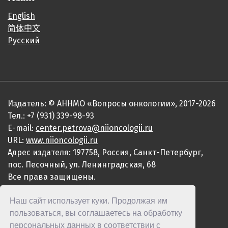
English
简体中文
Русский
Издатель: © АННМО «Вопросы онкологии», 2017-2026
Тел.: +7 (931) 339-98-93
E-mail:
center.petrova@niioncologii.ru
URL:
www.niioncologii.ru
Адрес издателя: 197758, Россия, Санкт-Петербург,
пос. Песочный, ул. Ленинградская, 68
Все права защищены.
ISSN 0507-3758 (Print)
Наш сайт использует куки. Продолжая им
ISSN 2949-4915 (Online)
пользоваться, вы соглашаетесь на обработку
персональных данных в соответствии с