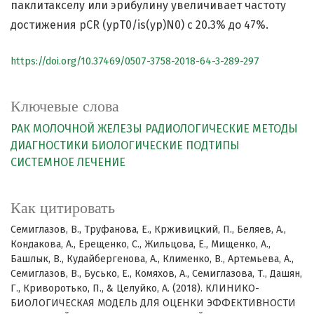
паклитакселу или эрибулину увеличивает частоту
достижения pCR (ypT0/is(yp)N0) с 20.3% до 47%.
https://doi.org/10.37469/0507-3758-2018-64-3-289-297
Ключевые слова
РАК МОЛОЧНОЙ ЖЕЛЕЗЫ
РАДИОЛОГИЧЕСКИЕ МЕТОДЫ
ДИАГНОСТИКИ
БИОЛОГИЧЕСКИЕ ПОДТИПЫ
СИСТЕМНОЕ ЛЕЧЕНИЕ
Как цитировать
Семиглазов, В., Труфанова, Е., Крживицкий, П., Беляев, А.,
Кондакова, А., Ерещенко, С., Жильцова, Е., Мищенко, А.,
Башлык, В., Кудайбергенова, А., Клименко, В., Артемьева, А.,
Семиглазов, В., Бусько, Е., Комяхов, А., Семиглазова, Т., Дашян,
Г., Криворотько, П., & Целуйко, А. (2018). КЛИНИКО-
БИОЛОГИЧЕСКАЯ МОДЕЛЬ ДЛЯ ОЦЕНКИ ЭФФЕКТИВНОСТИ