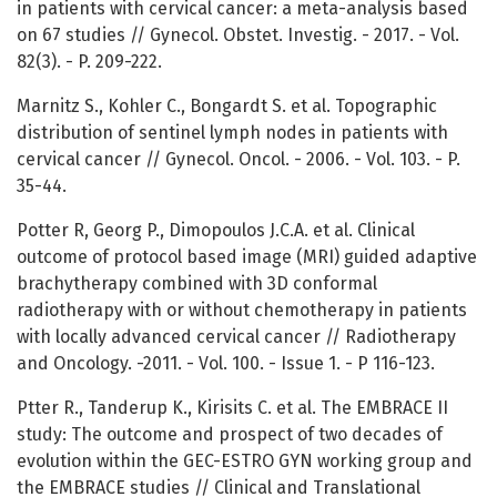
in patients with cervical cancer: a meta-analysis based
on 67 studies // Gynecol. Obstet. Investig. - 2017. - Vol.
82(3). - P. 209-222.
Marnitz S., Kohler C., Bongardt S. et al. Topographic
distribution of sentinel lymph nodes in patients with
cervical cancer // Gynecol. Oncol. - 2006. - Vol. 103. - P.
35-44.
Potter R, Georg P., Dimopoulos J.C.A. et al. Clinical
outcome of protocol based image (MRI) guided adaptive
brachytherapy combined with 3D conformal
radiotherapy with or without chemotherapy in patients
with locally advanced cervical cancer // Radiotherapy
and Oncology. -2011. - Vol. 100. - Issue 1. - P 116-123.
Ptter R., Tanderup K., Kirisits C. et al. The EMBRACE II
study: The outcome and prospect of two decades of
evolution within the GEC-ESTRO GYN working group and
the EMBRACE studies // Clinical and Translational