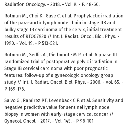
Radiation Oncology. - 2018. - Vol. 9. - P. 48-60.
Rotman M., Choi K., Guse C. et al. Prophylactic irradiation
of the para-aortic lymph node chain in stage IIB and
bulky stage IB carcinoma of the cervix, initial treatment
results of RTOG7920 // Int. J. Radiat. Oncol. Biol. Phys. -
1990. - Vol. 19. - P 513-521.
Rotman M., Sedlis A., Piedmonte M.R. et al. A phase III
randomized trial of postoperative pelvic irradiation in
Stage IB cervical carcinoma with poor prognostic
features: follow-up of a gynecologic oncology group
study // Int. J. Radiat. Oncol. Biol. Phys. - 2006. - Vol. 65. -
P 169-176.
Salvo G., Ramirez PT, Levenback C.F. et al. Sensitivity and
negative predictive value for sentinel lymph node
biopsy in women with early-stage cervical cancer //
Gynecol. Oncol. - 2017. - Vol. 145. - P 96-101.