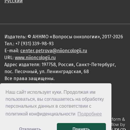
Русский
Издатель: © АННМО «Вопросы онкологии», 2017-2026
Тел.: +7 (931) 339-98-93
E-mail:
center.petrova@niioncologii.ru
URL:
www.niioncologii.ru
Адрес издателя: 197758, Россия, Санкт-Петербург,
пос. Песочный, ул. Ленинградская, 68
Все права защищены.
ISSN 0507-3758 (Print)
Наш сайт использует куки. Продолжая им
ISSN 2949-4915 (Online)
пользоваться, вы соглашаетесь на обработку
персональных данных в соответствии с
политикой конфиденциальности
Подробнее
Отклонить
Принять