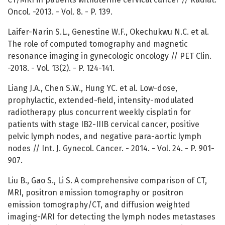
Oncol. -2013. - Vol. 8. - P. 139.
Laifer-Narin S.L., Genestine W.F., Okechukwu N.C. et al.
The role of computed tomography and magnetic
resonance imaging in gynecologic oncology // PET Clin.
-2018. - Vol. 13(2). - P. 124-141.
Liang J.A., Chen S.W., Hung YC. et al. Low-dose,
prophylactic, extended-field, intensity-modulated
radiotherapy plus concurrent weekly cisplatin for
patients with stage IB2-IIIB cervical cancer, positive
pelvic lymph nodes, and negative para-aortic lymph
nodes // Int. J. Gynecol. Cancer. - 2014. - Vol. 24. - P. 901-
907.
Liu B., Gao S., Li S. A comprehensive comparison of CT,
MRI, positron emission tomography or positron
emission tomography/CT, and diffusion weighted
imaging-MRI for detecting the lymph nodes metastases