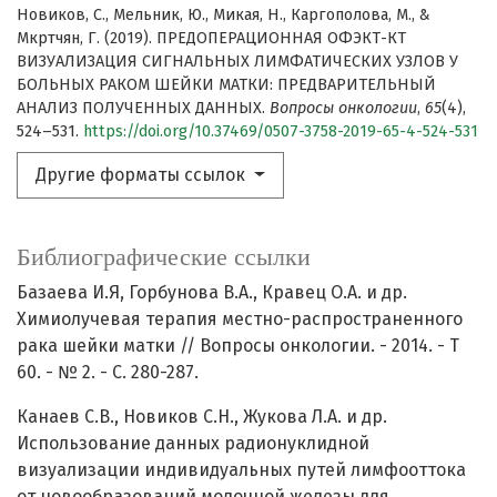
Новиков, С., Мельник, Ю., Микая, Н., Каргополова, М., &
Мкртчян, Г. (2019). ПРЕДОПЕРАЦИОННАЯ ОФЭКТ-КТ
ВИЗУАЛИЗАЦИЯ СИГНАЛЬНЫХ ЛИМФАТИЧЕСКИХ УЗЛОВ У
БОЛЬНЫХ РАКОМ ШЕЙКИ МАТКИ: ПРЕДВАРИТЕЛЬНЫЙ
АНАЛИЗ ПОЛУЧЕННЫХ ДАННЫХ.
Вопросы онкологии
,
65
(4),
524–531.
https://doi.org/10.37469/0507-3758-2019-65-4-524-531
Другие форматы ссылок
Библиографические ссылки
Базаева И.Я, Горбунова В.А., Кравец О.А. и др.
Химиолучевая терапия местно-распространенного
рака шейки матки // Вопросы онкологии. - 2014. - Т
60. - № 2. - С. 280-287.
Канаев С.В., Новиков С.Н., Жукова Л.А. и др.
Использование данных радионуклидной
визуализации индивидуальных путей лимфооттока
от новообразований молочной железы для