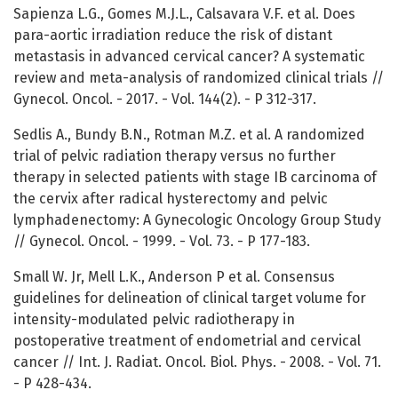
Sapienza L.G., Gomes M.J.L., Calsavara V.F. et al. Does
para-aortic irradiation reduce the risk of distant
metastasis in advanced cervical cancer? A systematic
review and meta-analysis of randomized clinical trials //
Gynecol. Oncol. - 2017. - Vol. 144(2). - P 312-317.
Sedlis A., Bundy B.N., Rotman M.Z. et al. A randomized
trial of pelvic radiation therapy versus no further
therapy in selected patients with stage IB carcinoma of
the cervix after radical hysterectomy and pelvic
lymphadenectomy: A Gynecologic Oncology Group Study
// Gynecol. Oncol. - 1999. - Vol. 73. - P 177-183.
Small W. Jr, Mell L.K., Anderson P et al. Consensus
guidelines for delineation of clinical target volume for
intensity-modulated pelvic radiotherapy in
postoperative treatment of endometrial and cervical
cancer // Int. J. Radiat. Oncol. Biol. Phys. - 2008. - Vol. 71.
- P 428-434.