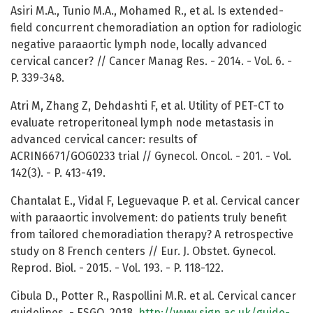
Asiri M.A., Tunio M.A., Mohamed R., et al. Is extended-
field concurrent chemoradiation an option for radiologic
negative paraaortic lymph node, locally advanced
cervical cancer? // Cancer Manag Res. - 2014. - Vol. 6. -
P. 339-348.
Atri M, Zhang Z, Dehdashti F, et al. Utility of PET-CT to
evaluate retroperitoneal lymph node metastasis in
advanced cervical cancer: results of
ACRIN6671/GOG0233 trial // Gynecol. Oncol. - 201. - Vol.
142(3). - P. 413-419.
Chantalat E., Vidal F, Leguevaque P. et al. Cervical cancer
with paraaortic involvement: do patients truly benefit
from tailored chemoradiation therapy? A retrospective
study on 8 French centers // Eur. J. Obstet. Gynecol.
Reprod. Biol. - 2015. - Vol. 193. - P. 118-122.
Cibula D., Potter R., Raspollini M.R. et al. Cervical cancer
guidelines. - ESGO, 2018.
http://www.sign.ac.uk/guide-