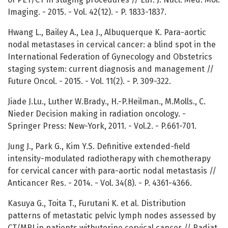
Imaging. - 2015. - Vol. 42(12). - P. 1833-1837.
Hwang L., Bailey A., Lea J., Albuquerque K. Para-aortic
nodal metastases in cervical cancer: a blind spot in the
International Federation of Gynecology and Obstetrics
staging system: current diagnosis and management //
Future Oncol. - 2015. - Vol. 11(2). - P. 309-322.
Jiade J.Lu., Luther W.Brady., H.-P.Heilman., M.Molls., C.
Nieder Decision making in radiation oncology. -
Springer Press: New-York, 2011. - Vol.2. - P.661-701.
Jung J., Park G., Kim Y.S. Definitive extended-field
intensity-modulated radiotherapy with chemotherapy
for cervical cancer with para-aortic nodal metastasis //
Anticancer Res. - 2014. - Vol. 34(8). - P. 4361-4366.
Kasuya G., Toita T., Furutani K. et al. Distribution
patterns of metastatic pelvic lymph nodes assessed by
CT/MRI in patients withuterine cervical cancer // Radiat.