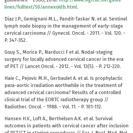
lines/fulltext/50/annexoldb.html
.
Diaz J.P., Gemignani M.L., Pandit-Taskar N. et al. Sentinel
lymph node biopsy in the management of early-stage
cervical carcinoma // Gynecol. Oncol. - 2011. - Vol. 120. -
P. 347-352.
Gouy S., Morice P., Narducci F et al. Nodal-staging
surgery for locally advanced cervical cancer in the era
of PET // Lancet Oncol. - 2012. - Vol. 13(5). - P. 212-220.
Haie C., Pejovic M.H., Gerbaulet A. et al. Is prophylactic
para-aortic irradiation worthwhile in the treatment of
advanced cervical carcinoma? Results of a controlled
clinical trial of the EORTC radiotherapy group //
Radiother. Oncol. - 1988. - Vol. 11. - P. 101-112.
Hansen H.V., Loft A., Berthelsen A.K. et al. Survival
outcomes in patients with cervical cancer after inclusion
of PET/CT in staging procedures // Eur. J. Nucl. Med. Mol.