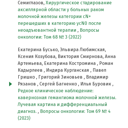
Семиглазов,
Хирургическое стадирование
аксиллярной области у больных раком
молочной железы категории сN+
перешедших в категорию ycN0 после
неоадъювантной терапии
,
Вопросы
онкологии: Том 68 № 3 (2022)
Екатерина Бусько, Эльвира Любимская,
Ксения Козубова, Виктория Смирнова, Анна
Артемьева, Екатерина Костромина , Роман
Кадырлеев , Индира Курганская , Павел
Гришко , Григорий Зиновьев , Владимир
Рязанов , Сергей Багненко , Илья Буровик ,
Редкое клиническое наблюдение:
кавернозная гемангиома молочной железы.
Лучевая картина и дифференциальный
диагноз.
,
Вопросы онкологии: Том 69 № 4
(2023)