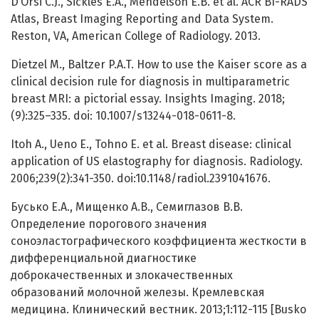
D’Orsi C.J., Sickles E.A., Mendelson E.B. et al. ACR BI-RADS
Atlas, Breast Imaging Reporting and Data System.
Reston, VA, American College of Radiology. 2013.
Dietzel M., Baltzer P.A.T. How to use the Kaiser score as a
clinical decision rule for diagnosis in multiparametric
breast MRI: a pictorial essay. Insights Imaging. 2018;
(9):325–335. doi: 10.1007/s13244-018-0611-8.
Itoh A., Ueno E., Tohno E. et al. Breast disease: clinical
application of US elastography for diagnosis. Radiology.
2006;239(2):341-350. doi:10.1148/radiol.2391041676.
Бусько Е.А., Мищенко А.В., Семиглазов В.В.
Определение порогового значения
соноэластографического коэффициента жесткости в
дифференциальной диагностике
доброкачественных и злокачественных
образований молочной железы. Кремлевская
медицина. Клинический вестник. 2013;1:112-115 [Busko