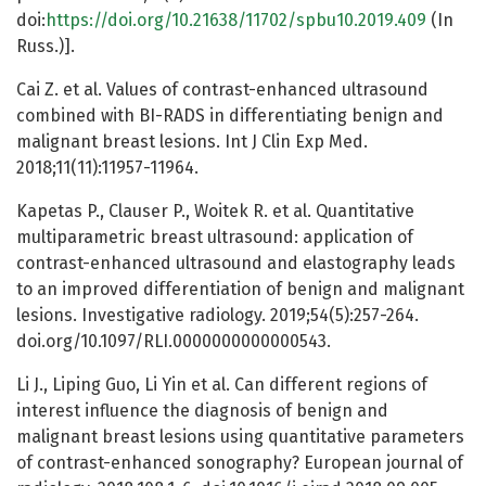
doi:
https://doi.org/10.21638/11702/spbu10.2019.409
(In
Russ.)].
Cai Z. et al. Values of contrast-enhanced ultrasound
combined with BI-RADS in differentiating benign and
malignant breast lesions. Int J Clin Exp Med.
2018;11(11):11957-11964.
Kapetas P., Clauser P., Woitek R. et al. Quantitative
multiparametric breast ultrasound: application of
contrast-enhanced ultrasound and elastography leads
to an improved differentiation of benign and malignant
lesions. Investigative radiology. 2019;54(5):257-264.
doi.org/10.1097/RLI.0000000000000543.
Li J., Liping Guo, Li Yin et al. Can different regions of
interest influence the diagnosis of benign and
malignant breast lesions using quantitative parameters
of contrast-enhanced sonography? European journal of