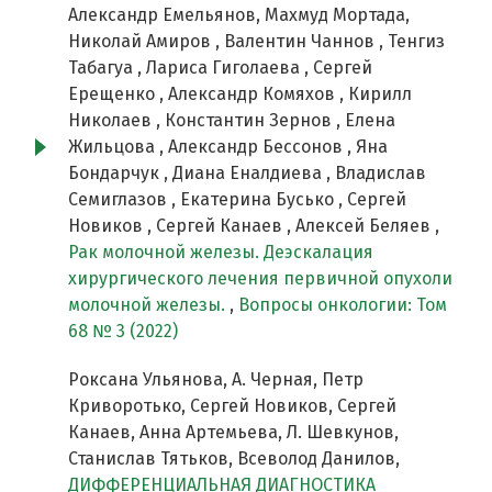
Александр Емельянов, Махмуд Мортада,
Николай Амиров , Валентин Чаннов , Тенгиз
Табагуа , Лариса Гиголаева , Сергей
Ерещенко , Александр Комяхов , Кирилл
Николаев , Константин Зернов , Елена
Жильцова , Александр Бессонов , Яна
Бондарчук , Диана Еналдиева , Владислав
Семиглазов , Екатерина Бусько , Сергей
Новиков , Сергей Канаев , Алексей Беляев ,
Рак молочной железы. Деэскалация
хирургического лечения первичной опухоли
молочной железы.
,
Вопросы онкологии: Том
68 № 3 (2022)
Роксана Ульянова, А. Черная, Петр
Криворотько, Сергей Новиков, Сергей
Канаев, Анна Артемьева, Л. Шевкунов,
Станислав Тятьков, Всеволод Данилов,
ДИФФЕРЕНЦИАЛЬНАЯ ДИАГНОСТИКА