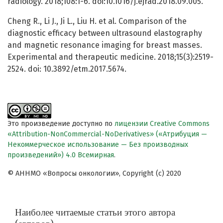
radiology. 2018;108:1-6. doi:10.1016/j.ejrad.2018.09.005.
Cheng R., Li J., Ji L., Liu H. et al. Comparison of the
diagnostic efficacy between ultrasound elastography
and magnetic resonance imaging for breast masses.
Experimental and therapeutic medicine. 2018;15(3):2519-
2524. doi: 10.3892/etm.2017.5674.
Это произведение доступно по
лицензии Creative Commons
«Attribution-NonCommercial-NoDerivatives» («Атрибуция —
Некоммерческое использование — Без производных
произведений») 4.0 Всемирная
.
© АННМО «Вопросы онкологии», Copyright (c) 2020
Наиболее читаемые статьи этого автора