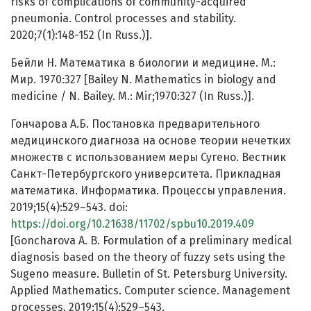
risks of complications of community-acquired
pneumonia. Control processes and stability.
2020;7(1):148-152 (In Russ.)].
Бейли Н. Математика в биологии и медицине. М.:
Мир. 1970:327 [Bailey N. Mathematics in biology and
medicine / N. Bailey. M.: Mir;1970:327 (In Russ.)].
Гончарова А.Б. Постановка предварительного
медицинского диагноза на основе теории нечетких
множеств с использованием меры Сугено. Вестник
Санкт-Петербургского университета. Прикладная
математика. Информатика. Процессы управления.
2019;15(4):529–543. doi:
https://doi.org/10.21638/11702/spbu10.2019.409
[Goncharova A. B. Formulation of a preliminary medical
diagnosis based on the theory of fuzzy sets using the
Sugeno measure. Bulletin of St. Petersburg University.
Applied Mathematics. Computer science. Management
processes. 2019;15(4):529–543.