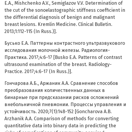
E.A., Mishchenko A.V., Semiglazov V.V. Determination of
the cut of the sonoelastographic stiffness coefficient in
the differential diagnosis of benign and malignant
breast lesions. Kremlin Medicine. Clinical Bulletin.
2013;1:112-115 (In Russ.)].
Бусько Е.А. Паттерны контрастного ультразвукового
исследования молочной железы. Радиология-
Практика. 2017;4:6-17 [Busko E.A. Patterns of contrast
ultrasound examination of the breast. Radiology-
Practice. 2017;4:6-17 (In Russ.)].
Гончарова А.Б., Аржаник А.А. Сравнение способов
преобразования количественных данных в
бинарные при предсказании рисков осложнений
внебольничной пневмонии. Процессы управления и
устойчивость. 2020;7(1):148-152 [Goncharova A.B.
Arzhanik A.A. Comparison of methods for converting
quantitative data into binary data in predicting the