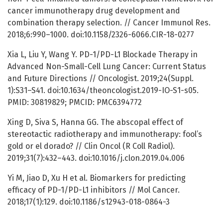
cancer immunotherapy drug development and
combination therapy selection. // Cancer Immunol Res.
2018;6:990–1000. doi:10.1158/2326-6066.CIR-18-0277
Xia L, Liu Y, Wang Y. PD-1/PD-L1 Blockade Therapy in
Advanced Non-Small-Cell Lung Cancer: Current Status
and Future Directions // Oncologist. 2019;24(Suppl.
1):S31–S41. doi:10.1634/theoncologist.2019-IO-S1-s05.
PMID: 30819829; PMCID: PMC6394772
Xing D, Siva S, Hanna GG. The abscopal effect of
stereotactic radiotherapy and immunotherapy: fool’s
gold or el dorado? // Clin Oncol (R Coll Radiol).
2019;31(7):432–443. doi:10.1016/j.clon.2019.04.006
Yi M, Jiao D, Xu H et al. Biomarkers for predicting
efficacy of PD-1/PD-L1 inhibitors // Mol Cancer.
2018;17(1):129. doi:10.1186/s12943-018-0864-3