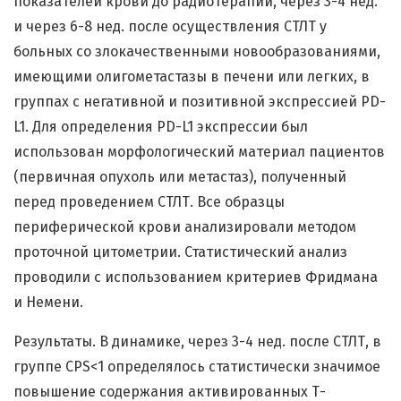
показателей крови до радиотерапии, через 3-4 нед.
и через 6-8 нед. после осуществления СТЛТ у
больных со злокачественными новообразованиями,
имеющими олигометастазы в печени или легких, в
группах с негативной и позитивной экспрессией PD-
L1. Для определения PD-L1 экспрессии был
использован морфологический материал пациентов
(первичная опухоль или метастаз), полученный
перед проведением СТЛТ. Все образцы
периферической крови анализировали методом
проточной цитометрии. Статистический анализ
проводили с использованием критериев Фридмана
и Немени.
Результаты. В динамике, через 3-4 нед. после СТЛТ, в
группе CPS<1 определялось cтатистически значимое
повышение содержания активированных Т-