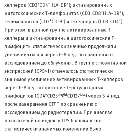
+
+
+
хелперов (CD3
CD4
HLA-DR
); активированных
+
+
+
цитотоксических Т-лимфоцитов (CD3
СD8
HLA-DR
),
+
-
+
+
Т-лимфоцитов (CD3
CD19
) и Т-хелперов (CD3
CD4
).
При этом, в данной группе активированные Т-
хелперы и активированные цитотоксические Т-
лимфоциты статистически значимо продолжали
увеличиваться и через 6-8 нед. по сравнению с
исследованием до облучения. В группе с позитивной
экспрессией (CPS>1) отмечалось статистически
значимое увеличение активированных T-хелперов
через 6-8 нед. и снижение Т-регуляторных
+
bright
low
лимфоцитов (CD4
CD25
CD127
) через 3-4 нед.
после завершения СТЛТ по сравнению с
исследованием до радиотерапии. При анализе
показателей по индексу TPS большинство
статистически значимых изменений было