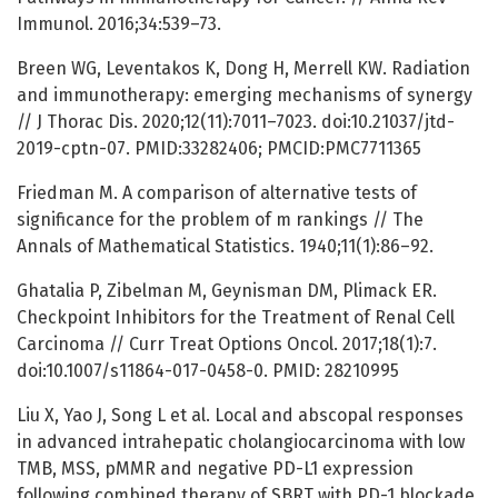
Immunol. 2016;34:539–73.
Breen WG, Leventakos K, Dong H, Merrell KW. Radiation
and immunotherapy: emerging mechanisms of synergy
// J Thorac Dis. 2020;12(11):7011–7023. doi:10.21037/jtd-
2019-cptn-07. PMID:33282406; PMCID:PMC7711365
Friedman M. A comparison of alternative tests of
significance for the problem of m rankings // The
Annals of Mathematical Statistics. 1940;11(1):86–92.
Ghatalia P, Zibelman M, Geynisman DM, Plimack ER.
Checkpoint Inhibitors for the Treatment of Renal Cell
Carcinoma // Curr Treat Options Oncol. 2017;18(1):7.
doi:10.1007/s11864-017-0458-0. PMID: 28210995
Liu X, Yao J, Song L et al. Local and abscopal responses
in advanced intrahepatic cholangiocarcinoma with low
TMB, MSS, pMMR and negative PD-L1 expression
following combined therapy of SBRT with PD-1 blockade