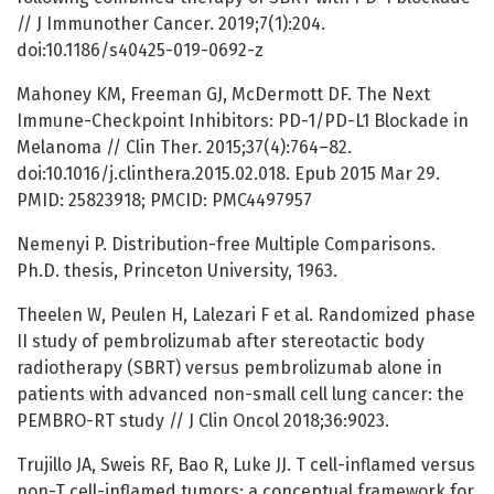
// J Immunother Cancer. 2019;7(1):204.
doi:10.1186/s40425-019-0692-z
Mahoney KM, Freeman GJ, McDermott DF. The Next
Immune-Checkpoint Inhibitors: PD-1/PD-L1 Blockade in
Melanoma // Clin Ther. 2015;37(4):764–82.
doi:10.1016/j.clinthera.2015.02.018. Epub 2015 Mar 29.
PMID: 25823918; PMCID: PMC4497957
Nemenyi P. Distribution-free Multiple Comparisons.
Ph.D. thesis, Princeton University, 1963.
Theelen W, Peulen H, Lalezari F et al. Randomized phase
II study of pembrolizumab after stereotactic body
radiotherapy (SBRT) versus pembrolizumab alone in
patients with advanced non-small cell lung cancer: the
PEMBRO-RT study // J Clin Oncol 2018;36:9023.
Trujillo JA, Sweis RF, Bao R, Luke JJ. T cell-inflamed versus
non-T cell-inflamed tumors: a conceptual framework for