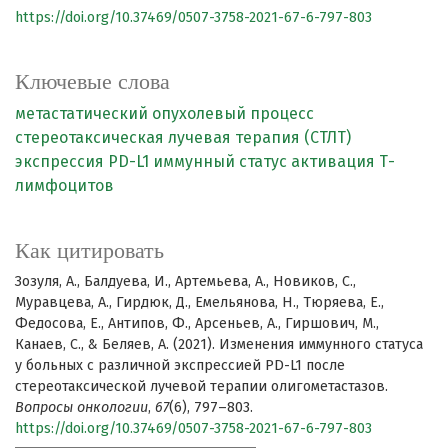
https://doi.org/10.37469/0507-3758-2021-67-6-797-803
Ключевые слова
метастатический опухолевый процесс
стереотаксическая лучевая терапия (СТЛТ)
экспрессия PD-L1
иммунный статус
активация Т-
лимфоцитов
Как цитировать
Зозуля, А., Балдуева, И., Артемьева, А., Новиков, С.,
Муравцева, А., Гирдюк, Д., Емельянова, Н., Тюряева, Е.,
Федосова, Е., Антипов, Ф., Арсеньев, А., Гиршович, М.,
Канаев, С., & Беляев, А. (2021). Изменения иммунного статуса
у больных с различной экспрессией PD-L1 после
стереотаксической лучевой терапии олигометастазов.
Вопросы онкологии
,
67
(6), 797–803.
https://doi.org/10.37469/0507-3758-2021-67-6-797-803