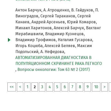
Антон Барчук, А. Атрощенко, В. Гайдуков, П.
Виноградов, Сергей Тараканов, Сергей
Канаев, Андрей Арсеньев, Юрий Комаров,
Михаил Харитонов, Алексей Барчук, Вахтанг
Мерабишвили, Владимир Кузнецов,
Владимир Трофимов, Наталия Гусарова,
Игорь Коцюба, Алексей Беляев, Максим
Подольский, А. Нефедова,
АВТОМАТИЗИРОВАННАЯ ДИАГНОСТИКА В
ПОПУЛЯЦИОННОМ СКРИНИНГЕ РАКА ЛЕГКОГО
,
Вопросы онкологии: Том 63 № 2 (2017)
<<
<
1
2
3
4
5
6
7
8
9
10
>