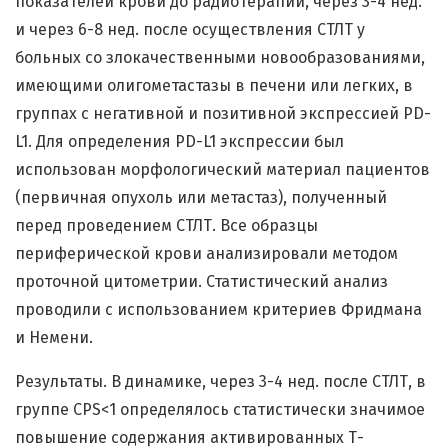
показателей крови до радиотерапии, через 3-4 нед.
и через 6-8 нед. после осуществления СТЛТ у
больных со злокачественными новообразованиями,
имеющими олигометастазы в печени или легких, в
группах с негативной и позитивной экспрессией PD-
L1. Для определения PD-L1 экспрессии был
использован морфологический материал пациентов
(первичная опухоль или метастаз), полученный
перед проведением СТЛТ. Все образцы
периферической крови анализировали методом
проточной цитометрии. Статистический анализ
проводили с использованием критериев Фридмана
и Немени.
Результаты. В динамике, через 3-4 нед. после СТЛТ, в
группе CPS<1 определялось cтатистически значимое
повышение содержания активированных Т-