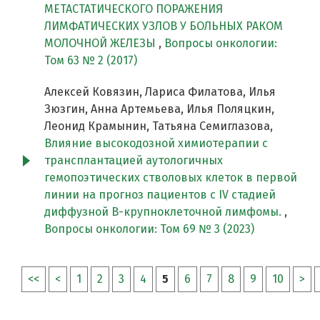
МЕТАСТАТИЧЕСКОГО ПОРАЖЕНИЯ
ЛИМФАТИЧЕСКИХ УЗЛОВ У БОЛЬНЫХ РАКОМ
МОЛОЧНОЙ ЖЕЛЕЗЫ
,
Вопросы онкологии:
Том 63 № 2 (2017)
Алексей Ковязин, Лариса Филатова, Илья
Зюзгин, Анна Артемьева, Илья Поляцкин,
Леонид Крамынин, Татьяна Семиглазова,
Влияние высокодозной химиотерапии с
трансплантацией аутологичных
гемопоэтических стволовых клеток в первой
линии на прогноз пациентов с IV стадией
диффузной В-крупноклеточной лимфомы.
,
Вопросы онкологии: Том 69 № 3 (2023)
<<
<
1
2
3
4
5
6
7
8
9
10
>