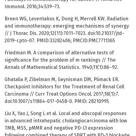
Immunol. 2016;34:539–73.
Breen WG, Leventakos K, Dong H, Merrell KW. Radiation
and immunotherapy: emerging mechanisms of synergy
// J Thorac Dis. 2020;12(11):7011–7023. doi:10.21037/jtd-
2019-cptn-07. PMID:33282406; PMCID:PMC7711365
Friedman M. A comparison of alternative tests of
significance for the problem of m rankings // The
Annals of Mathematical Statistics. 1940;11(1):86–92.
Ghatalia P, Zibelman M, Geynisman DM, Plimack ER.
Checkpoint Inhibitors for the Treatment of Renal Cell
Carcinoma // Curr Treat Options Oncol. 2017;18(1):7.
doi:10.1007/s11864-017-0458-0. PMID: 28210995
Liu X, Yao J, Song L et al. Local and abscopal responses
in advanced intrahepatic cholangiocarcinoma with low
TMB, MSS, pMMR and negative PD-L1 expression
following combined therapy of SBRT with PD-1 blockade