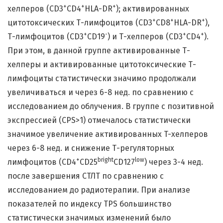
+
+
+
хелперов (CD3
CD4
HLA-DR
); активированных
+
+
+
цитотоксических Т-лимфоцитов (CD3
СD8
HLA-DR
),
+
-
+
+
Т-лимфоцитов (CD3
CD19
) и Т-хелперов (CD3
CD4
).
При этом, в данной группе активированные Т-
хелперы и активированные цитотоксические Т-
лимфоциты статистически значимо продолжали
увеличиваться и через 6-8 нед. по сравнению с
исследованием до облучения. В группе с позитивной
экспрессией (CPS>1) отмечалось статистически
значимое увеличение активированных T-хелперов
через 6-8 нед. и снижение Т-регуляторных
+
bright
low
лимфоцитов (CD4
CD25
CD127
) через 3-4 нед.
после завершения СТЛТ по сравнению с
исследованием до радиотерапии. При анализе
показателей по индексу TPS большинство
статистически значимых изменений было