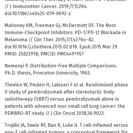
// J Immunother Cancer. 2019;7(1):204.
doi:10.1186/s40425-019-0692-z
Mahoney KM, Freeman GJ, McDermott DF. The Next
Immune-Checkpoint Inhibitors: PD-1/PD-L1 Blockade in
Melanoma // Clin Ther. 2015;37(4):764–82.
doi:10.1016/j.clinthera.2015.02.018. Epub 2015 Mar 29.
PMID: 25823918; PMCID: PMC4497957
Nemenyi P. Distribution-free Multiple Comparisons.
Ph.D. thesis, Princeton University, 1963.
Theelen W, Peulen H, Lalezari F et al. Randomized phase
II study of pembrolizumab after stereotactic body
radiotherapy (SBRT) versus pembrolizumab alone in
patients with advanced non-small cell lung cancer: the
PEMBRO-RT study // J Clin Oncol 2018;36:9023.
Trujillo JA, Sweis RF, Bao R, Luke JJ. T cell-inflamed versus
non-T cell-inflamed tumors: a conceptual framework for