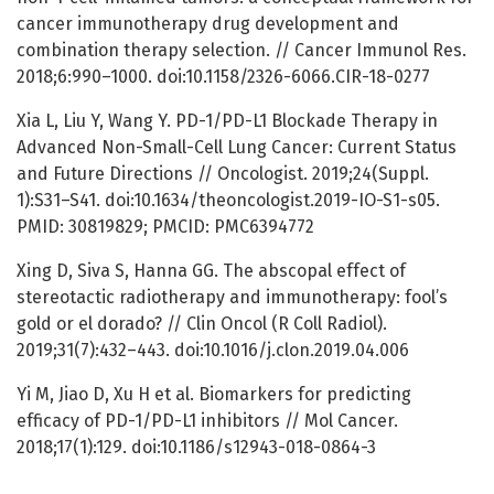
cancer immunotherapy drug development and
combination therapy selection. // Cancer Immunol Res.
2018;6:990–1000. doi:10.1158/2326-6066.CIR-18-0277
Xia L, Liu Y, Wang Y. PD-1/PD-L1 Blockade Therapy in
Advanced Non-Small-Cell Lung Cancer: Current Status
and Future Directions // Oncologist. 2019;24(Suppl.
1):S31–S41. doi:10.1634/theoncologist.2019-IO-S1-s05.
PMID: 30819829; PMCID: PMC6394772
Xing D, Siva S, Hanna GG. The abscopal effect of
stereotactic radiotherapy and immunotherapy: fool’s
gold or el dorado? // Clin Oncol (R Coll Radiol).
2019;31(7):432–443. doi:10.1016/j.clon.2019.04.006
Yi M, Jiao D, Xu H et al. Biomarkers for predicting
efficacy of PD-1/PD-L1 inhibitors // Mol Cancer.
2018;17(1):129. doi:10.1186/s12943-018-0864-3