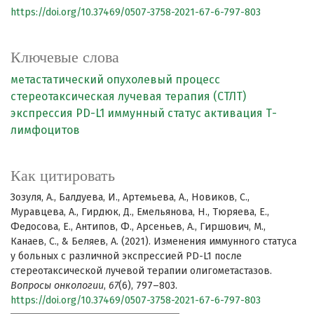
https://doi.org/10.37469/0507-3758-2021-67-6-797-803
Ключевые слова
метастатический опухолевый процесс
стереотаксическая лучевая терапия (СТЛТ)
экспрессия PD-L1
иммунный статус
активация Т-
лимфоцитов
Как цитировать
Зозуля, А., Балдуева, И., Артемьева, А., Новиков, С.,
Муравцева, А., Гирдюк, Д., Емельянова, Н., Тюряева, Е.,
Федосова, Е., Антипов, Ф., Арсеньев, А., Гиршович, М.,
Канаев, С., & Беляев, А. (2021). Изменения иммунного статуса
у больных с различной экспрессией PD-L1 после
стереотаксической лучевой терапии олигометастазов.
Вопросы онкологии
,
67
(6), 797–803.
https://doi.org/10.37469/0507-3758-2021-67-6-797-803