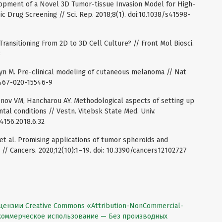
elopment of a Novel 3D Tumor-tissue Invasion Model for High-
 Drug Screening // Sci. Rep. 2018;8(1). doi:10.1038/s41598-
 Transitioning From 2D to 3D Cell Culture? // Front Mol Biosci.
3
n M. Pre-clinical modeling of cutaneous melanoma // Nat
1467-020-15546-9
enov VM, Hancharou AY. Methodological aspects of setting up
al conditions // Vestn. Vitebsk State Med. Univ.
-4156.2018.6.32
et al. Promising applications of tumor spheroids and
// Cancers. 2020;12(10):1–19. doi: 10.3390/cancers12102727
цензии Creative Commons «Attribution-NonCommercial-
екоммерческое использование — Без производных