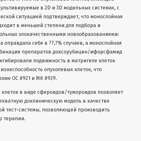
ультивируемые в 2D и 3D модельных системах, с
еской ситуацией подтверждает, что монослойная
одходит в меньшей степени для подбора и
ольных злокачественными новообразованиями:
а оправдала себя в 77,7% случаев, а монослойная
Комбинация препаратов доксорубицин/ифорсфамид
ингибировали подвижность в матригеле клеток
жизнеспособность опухолевых клеток, что
роме ОС #921 и МК #929.
 клеток в виде сфероидов/тумороидов позволяет
декватную доклиническую модель в качестве
й тест-системы, позволяющей производить
 терапии.