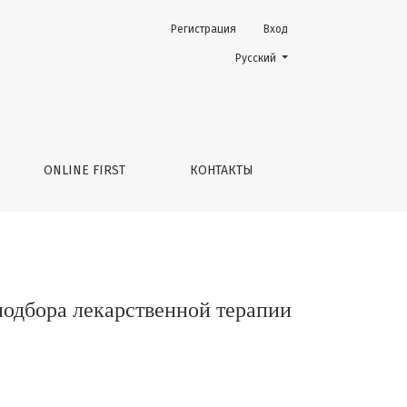
Регистрация
Вход
терапии солидных опухолей
Change the language. The current 
Русский
ONLINE FIRST
КОНТАКТЫ
одбора лекарственной терапии