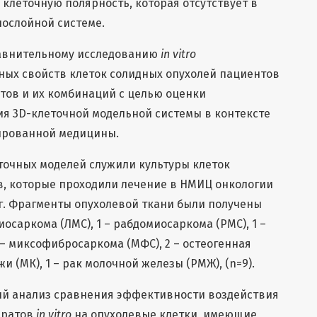
 клеточную полярность, которая отсутствует в
ослойной системе.
равнительному исследованию
in vitro
ных свойств клеток солидных опухолей пациентов
тов и их комбинаций с целью оценки
я 3D-клеточной модельной системы в контексте
ированной медицины.
точных моделей служили культуры клеток
в, которые проходили лечение в НМИЦ онкологии
 г.г. Фрагменты опухолевой ткани были получены
осаркома (ЛМС), 1 – рабдомиосаркома (РМС), 1 –
 – миксофибросаркома (МФС), 2 – остеогенная
жи (МК), 1 – рак молочной железы (РМЖ), (n=9).
й анализ сравнения эффективности воздействия
аратов
in vitro
на опухолевые клетки, имеющие