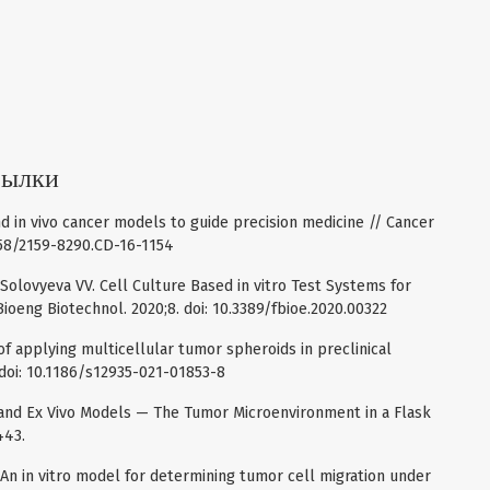
сылки
and in vivo cancer models to guide precision medicine // Cancer
1158/2159-8290.CD-16-1154
 Solovyeva VV. Cell Culture Based in vitro Test Systems for
ioeng Biotechnol. 2020;8. doi: 10.3389/fbioe.2020.00322
f applying multicellular tumor spheroids in preclinical
. doi: 10.1186/s12935-021-01853-8
ro and Ex Vivo Models — The Tumor Microenvironment in a Flask
443.
. An in vitro model for determining tumor cell migration under