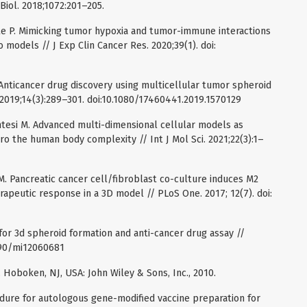
Biol. 2018;1072:201–205.
te P. Mimicking tumor hypoxia and tumor-immune interactions
 models // J Exp Clin Cancer Res. 2020;39(1). doi:
l. Anticancer drug discovery using multicellular tumor spheroid
2019;14(3):289–301. doi:10.1080/17460441.2019.1570129
ntesi M. Advanced multi-dimensional cellular models as
ro the human body complexity // Int J Mol Sci. 2021;22(3):1–
M. Pancreatic cancer cell/fibroblast co-culture induces M2
apeutic response in a 3D model // PLoS One. 2017; 12(7). doi:
 for 3d spheroid formation and anti-cancer drug assay //
3390/mi12060681
. Hoboken, NJ, USA: John Wiley & Sons, Inc., 2010.
dure for autologous gene-modified vaccine preparation for