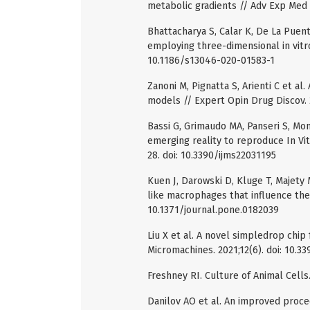
metabolic gradients // Adv Exp Med 
Bhattacharya S, Calar K, De La Puen
employing three-dimensional in vitro
10.1186/s13046-020-01583-1
Zanoni M, Pignatta S, Arienti C et a
models // Expert Opin Drug Discov. 
Bassi G, Grimaudo MA, Panseri S, Mo
emerging reality to reproduce In Vit
28. doi: 10.3390/ijms22031195
Kuen J, Darowski D, Kluge T, Majety 
like macrophages that influence ther
10.1371/journal.pone.0182039
Liu X et al. A novel simpledrop chip
Micromachines. 2021;12(6). doi: 10.
Freshney RI. Culture of Animal Cells
Danilov AO et al. An improved proce