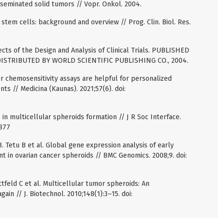
sseminated solid tumors // Vopr. Onkol. 2004.
tem cells: background and overview // Prog. Clin. Biol. Res.
pects of the Design and Analysis of Clinical Trials. PUBLISHED
ISTRIBUTED BY WORLD SCIENTIFIC PUBLISHING CO., 2004.
r chemosensitivity assays are helpful for personalized
ts // Medicina (Kaunas). 2021;57(6). doi:
 in multicellular spheroids formation // J R Soc Interface.
0877
B. Tetu B et al. Global gene expression analysis of early
 in ovarian cancer spheroids // BMC Genomics. 2008;9. doi:
ttfeld C et al. Multicellular tumor spheroids: An
ain // J. Biotechnol. 2010;148(1):3–15. doi: