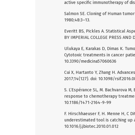
active specific immunotherapy of di
Salmon SE. Cloning of Human tumor s
1980;48:3–13.
Everitt BS, Pickles A. Statistical As
BY IMPERIAL COLLEGE PRESS AND D
Ulukaya E, Karakas D, Dimas K. Tumo
Cytotoxic treatments in cancer patien
10.3390/medicina57060636
Cui X, Hartanto Y, Zhang H. Advances
2017;14(127). doi: 10.1098/rsif.2016.
S. L’Espérance SL, M. Bachvarova M, 
response to chemotherapy treatment
10.1186/1471-2164-9-99
F. Hirschhaeuser F, H. Menne H, C Di
underestimated tool is catching up ag
10.1016/j.jbiotec.2010.01.012