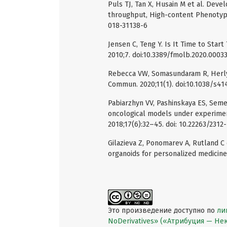
Puls TJ, Tan X, Husain M et al. Dev
throughput, High-content Phenotypic
018-31138-6
Jensen C, Teng Y. Is It Time to Start
2010;7. doi:10.3389/fmolb.2020.0003
Rebecca VW, Somasundaram R, Herly
Commun. 2020;11(1). doi:10.1038/s4
Pabiarzhyn VV, Pashinskaya ES, Sem
oncological models under experiment
2018;17(6):32–45. doi: 10.22263/2312
Gilazieva Z, Ponomarev A, Rutland C 
organoids for personalized medicine 
Это произведение доступно по
ли
NoDerivatives» («Атрибуция — Н