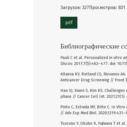
Загрузок: 327
Просмотров: 831
pdf
Библиографические с
Pauli C et al. Personalized in vitro 
Discov. 2017;7(5):462–477. doi: 10.
Kitaeva KV, Rutland CS, Rizvanov AA,
Anticancer Drug Screening // Front B
Han SJ, Kwon S, Kim KS. Challenges o
phase // Cancer Cell Int. 2021;21(1)
Pinto C, Estrada MF, Brito C. In Vit
// Adv Exp Med Biol. 2020;1219:431–
Tsuruno Y, Okubo K, Fujiwara T et al