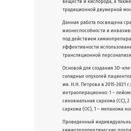
веществ и кислорода, а также
традиционной двумерной мон
Данная работа посвящена с
жизнеспособности и инвазив
под действием химиопрепара
эффективности использовани
трансляционной персонализ
Основой для создания 3D-кле
солидных опухолей пациенто
им. Н.Н. Петрова в 2015-2021
интраоперационно: 1 – лейоми
синовиальная саркома (СС), 2
саркома (ОС), 1 – меланома ко
Проведенный индивидуальны
химиотерапевтических преп