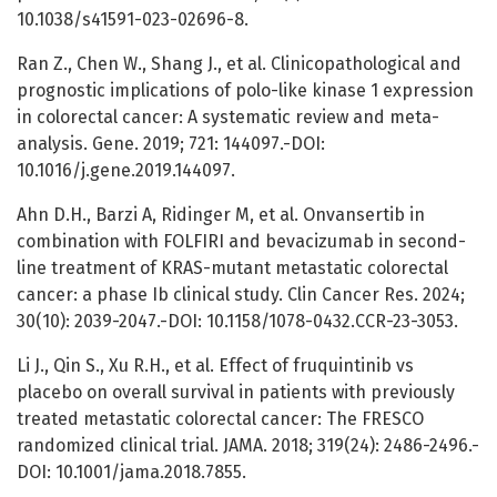
10.1038/s41591-023-02696-8.
Ran Z., Chen W., Shang J., et al. Clinicopathological and
prognostic implications of polo-like kinase 1 expression
in colorectal cancer: A systematic review and meta-
analysis. Gene. 2019; 721: 144097.-DOI:
10.1016/j.gene.2019.144097.
Ahn D.H., Barzi A, Ridinger M, et al. Onvansertib in
combination with FOLFIRI and bevacizumab in second-
line treatment of KRAS-mutant metastatic colorectal
cancer: a phase Ib clinical study. Clin Cancer Res. 2024;
30(10): 2039-2047.-DOI: 10.1158/1078-0432.CCR-23-3053.
Li J., Qin S., Xu R.H., et al. Effect of fruquintinib vs
placebo on overall survival in patients with previously
treated metastatic colorectal cancer: The FRESCO
randomized clinical trial. JAMA. 2018; 319(24): 2486-2496.-
DOI: 10.1001/jama.2018.7855.