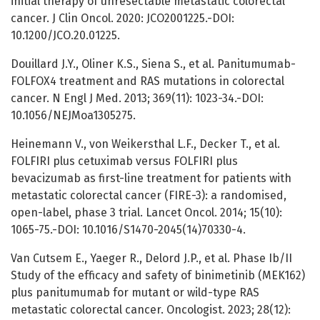
initial therapy of unresectable metastatic colorectal
cancer. J Clin Oncol. 2020: JCO2001225.-DOI:
10.1200/JCO.20.01225.
Douillard J.Y., Oliner K.S., Siena S., et al. Panitumumab-
FOLFOX4 treatment and RAS mutations in colorectal
cancer. N Engl J Med. 2013; 369(11): 1023-34.-DOI:
10.1056/NEJMoa1305275.
Heinemann V., von Weikersthal L.F., Decker T., et al.
FOLFIRI plus cetuximab versus FOLFIRI plus
bevacizumab as first-line treatment for patients with
metastatic colorectal cancer (FIRE-3): a randomised,
open-label, phase 3 trial. Lancet Oncol. 2014; 15(10):
1065-75.-DOI: 10.1016/S1470-2045(14)70330-4.
Van Cutsem E., Yaeger R., Delord J.P., et al. Phase Ib/II
Study of the efficacy and safety of binimetinib (MEK162)
plus panitumumab for mutant or wild-type RAS
metastatic colorectal cancer. Oncologist. 2023; 28(12):