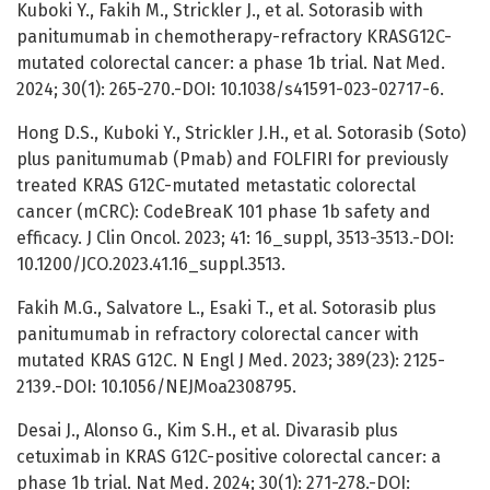
Kuboki Y., Fakih M., Strickler J., et al. Sotorasib with
panitumumab in chemotherapy-refractory KRASG12C-
mutated colorectal cancer: a phase 1b trial. Nat Med.
2024; 30(1): 265-270.-DOI: 10.1038/s41591-023-02717-6.
Hong D.S., Kuboki Y., Strickler J.H., et al. Sotorasib (Soto)
plus panitumumab (Pmab) and FOLFIRI for previously
treated KRAS G12C-mutated metastatic colorectal
cancer (mCRC): CodeBreaK 101 phase 1b safety and
efficacy. J Clin Oncol. 2023; 41: 16_suppl, 3513-3513.-DOI:
10.1200/JCO.2023.41.16_suppl.3513.
Fakih M.G., Salvatore L., Esaki T., et al. Sotorasib plus
panitumumab in refractory colorectal cancer with
mutated KRAS G12C. N Engl J Med. 2023; 389(23): 2125-
2139.-DOI: 10.1056/NEJMoa2308795.
Desai J., Alonso G., Kim S.H., et al. Divarasib plus
cetuximab in KRAS G12C-positive colorectal cancer: a
phase 1b trial. Nat Med. 2024; 30(1): 271-278.-DOI: