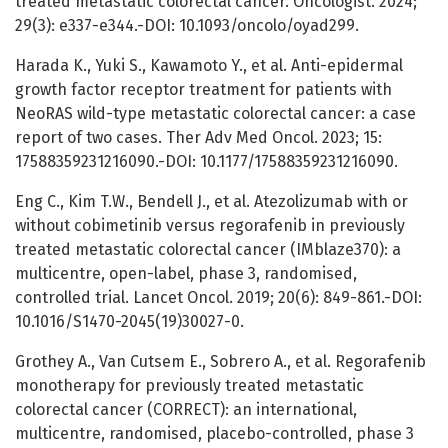
treated metastatic colorectal cancer. Oncologist. 2024;
29(3): e337-e344.-DOI: 10.1093/oncolo/oyad299.
Harada K., Yuki S., Kawamoto Y., et al. Anti-epidermal
growth factor receptor treatment for patients with
NeoRAS wild-type metastatic colorectal cancer: a case
report of two cases. Ther Adv Med Oncol. 2023; 15:
17588359231216090.-DOI: 10.1177/17588359231216090.
Eng C., Kim T.W., Bendell J., et al. Atezolizumab with or
without cobimetinib versus regorafenib in previously
treated metastatic colorectal cancer (IMblaze370): a
multicentre, open-label, phase 3, randomised,
controlled trial. Lancet Oncol. 2019; 20(6): 849-861.-DOI:
10.1016/S1470-2045(19)30027-0.
Grothey A., Van Cutsem E., Sobrero A., et al. Regorafenib
monotherapy for previously treated metastatic
colorectal cancer (CORRECT): an international,
multicentre, randomised, placebo-controlled, phase 3