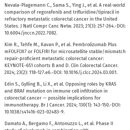
Nevala-Plagemann C., Sama S., Ying J., et al. A real-world
comparison of regorafenib and trifluridine/tipiracil in
refractory metastatic colorectal cancer in the United
States. J Natl Compr Canc Netw. 2023; 21(3): 257-264.-DOI:
10.6004/jnccn.2022.7082.
Kim R., Tehfe M., Kavan P., et al. Pembrolizumab Plus
mFOLFOX7 or FOLFIRI for microsatellite stable/mismatch
repair-proficient metastatic colorectal cancer:
KEYNOTE-651 cohorts B and D. Clin Colorectal Cancer.
2024; 23(2): 118-127.e6.-DOI: 10.1016/j.clcc.2024.03.001.
Edin S., Gylling B., Li X., et al. Opposing roles by KRAS
and BRAF mutation on immune cell infiltration in
colorectal cancer — possible implications for
immunotherapy. Br J Cancer. 2024; 130(1): 143-150.-DOI:
10.1038/s41416-023-02483-9.
Damato A., Bergamo F., Antonuzzo L., et al. Phase II