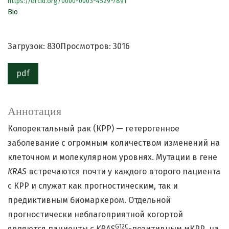
https://orcid.org/0000-0003-4529-7891
Bio
Загрузок: 830
Просмотров: 3016
pdf
Аннотация
Колоректальный рак (КРР) — гетерогенное
заболевание с огромным количеством изменений на
клеточном и молекулярном уровнях. Мутации в гене
KRAS
встречаются почти у каждого второго пациента
с КРР и служат как прогностическим, так и
предиктивным биомаркером. Отдельной
прогностически неблагоприятной когортой
G
12
C
являются пациенты с
KRAS
-позитивным мКРР, на