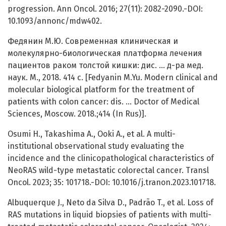
progression. Ann Oncol. 2016; 27(11): 2082-2090.-DOI:
10.1093/annonc/mdw402.
Федянин М.Ю. Современная клиническая и
молекулярно-биологическая платформа лечения
пациентов раком толстой кишки: дис. … д-ра мед.
наук. М., 2018. 414 c. [Fedyanin M.Yu. Modern clinical and
molecular biological platform for the treatment of
patients with colon cancer: dis. ... Doctor of Medical
Sciences, Moscow. 2018.;414 (In Rus)].
Osumi H., Takashima A., Ooki A., et al. A multi-
institutional observational study evaluating the
incidence and the clinicopathological characteristics of
NeoRAS wild-type metastatic colorectal cancer. Transl
Oncol. 2023; 35: 101718.-DOI: 10.1016/j.tranon.2023.101718.
Albuquerque J., Neto da Silva D., Padrão T., et al. Loss of
RAS mutations in liquid biopsies of patients with multi-