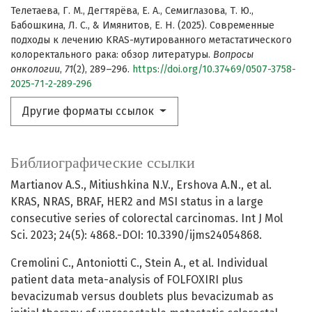
Телетаева, Г. М., Дегтярёва, Е. А., Семиглазова, Т. Ю.,
Бабошкина, Л. С., & Имянитов, Е. Н. (2025). Современные
подходы к лечению KRAS-мутированного метастатического
колоректального рака: обзор литературы.
Вопросы
онкологии
,
71
(2), 289–296.
https://doi.org/10.37469/0507-3758-
2025-71-2-289-296
Другие форматы ссылок
Библиографические ссылки
Martianov A.S., Mitiushkina N.V., Ershova A.N., et al.
KRAS, NRAS, BRAF, HER2 and MSI status in a large
consecutive series of colorectal carcinomas. Int J Mol
Sci. 2023; 24(5): 4868.-DOI: 10.3390/ijms24054868.
Cremolini C., Antoniotti C., Stein A., et al. Individual
patient data meta-analysis of FOLFOXIRI plus
bevacizumab versus doublets plus bevacizumab as