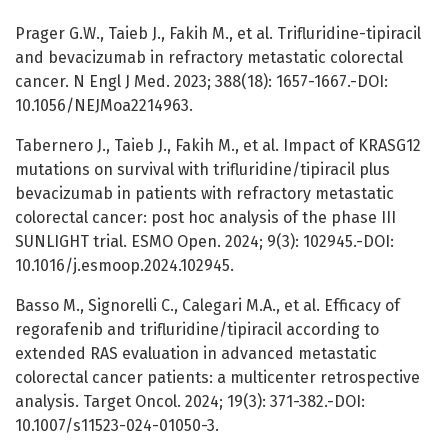
Prager G.W., Taieb J., Fakih M., et al. Trifluridine-tipiracil
and bevacizumab in refractory metastatic colorectal
cancer. N Engl J Med. 2023; 388(18): 1657-1667.-DOI:
10.1056/NEJMoa2214963.
Tabernero J., Taieb J., Fakih M., et al. Impact of KRASG12
mutations on survival with trifluridine/tipiracil plus
bevacizumab in patients with refractory metastatic
colorectal cancer: post hoc analysis of the phase III
SUNLIGHT trial. ESMO Open. 2024; 9(3): 102945.-DOI:
10.1016/j.esmoop.2024.102945.
Basso M., Signorelli C., Calegari M.A., et al. Efficacy of
regorafenib and trifluridine/tipiracil according to
extended RAS evaluation in advanced metastatic
colorectal cancer patients: a multicenter retrospective
analysis. Target Oncol. 2024; 19(3): 371-382.-DOI:
10.1007/s11523-024-01050-3.