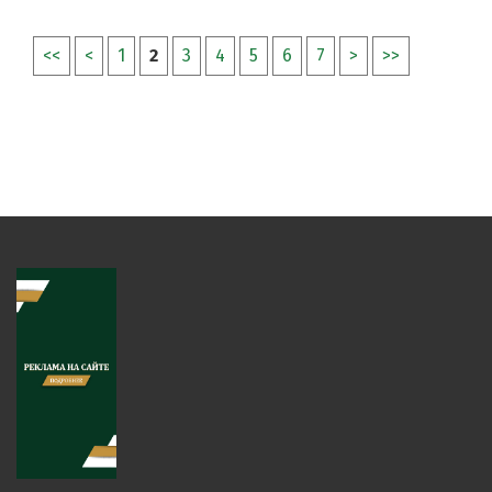
<<
<
1
2
3
4
5
6
7
>
>>