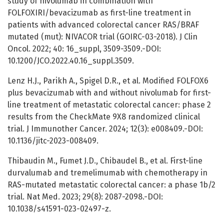
study of nivolumab in combination with
FOLFOXIRI/bevacizumab as first-line treatment in
patients with advanced colorectal cancer RAS/BRAF
mutated (mut): NIVACOR trial (GOIRC-03-2018). J Clin
Oncol. 2022; 40: 16_suppl, 3509-3509.-DOI:
10.1200/JCO.2022.40.16_suppl.3509.
Lenz H.J., Parikh A., Spigel D.R., et al. Modified FOLFOX6
plus bevacizumab with and without nivolumab for first-
line treatment of metastatic colorectal cancer: phase 2
results from the CheckMate 9X8 randomized clinical
trial. J Immunother Cancer. 2024; 12(3): e008409.-DOI:
10.1136/jitc-2023-008409.
Thibaudin M., Fumet J.D., Chibaudel B., et al. First-line
durvalumab and tremelimumab with chemotherapy in
RAS-mutated metastatic colorectal cancer: a phase 1b/2
trial. Nat Med. 2023; 29(8): 2087-2098.-DOI:
10.1038/s41591-023-02497-z.