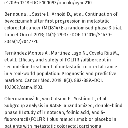
e1209-e1218.-DOI: 10.1093/oncolo/oyad210.
Bennouna J., Sastre J., Arnold D., et al. Continuation of
bevacizumab after first progression in metastatic
colorectal cancer (ML18147): a randomised phase 3 trial.
Lancet Oncol. 2013; 14(1): 29-37.-DOI: 10.1016/S1470-
2045(12)70477-1.
Fernández Montes A., Martínez Lago N., Covela Rúa M.,
et al J. Efficacy and safety of FOLFIRI/aflibercept in
second-line treatment of metastatic colorectal cancer
in a real-world population: Prognostic and predictive
markers. Cancer Med. 2019; 8(3): 882-889.-DOI:
10.1002/cam4.1903.
Obermannová R., van Cutsem E., Yoshino T., et al.
Subgroup analysis in RAISE: a randomized, double-blind
phase III study of irinotecan, folinic acid, and 5-
fluorouracil (FOLFIRI) plus ramucirumab or placebo in
patients with metastatic colorectal carcinoma