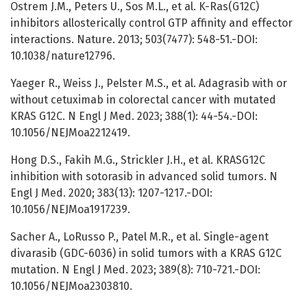
Ostrem J.M., Peters U., Sos M.L., et al. K-Ras(G12C)
inhibitors allosterically control GTP affinity and effector
interactions. Nature. 2013; 503(7477): 548-51.-DOI:
10.1038/nature12796.
Yaeger R., Weiss J., Pelster M.S., et al. Adagrasib with or
without cetuximab in colorectal cancer with mutated
KRAS G12C. N Engl J Med. 2023; 388(1): 44-54.-DOI:
10.1056/NEJMoa2212419.
Hong D.S., Fakih M.G., Strickler J.H., et al. KRASG12C
inhibition with sotorasib in advanced solid tumors. N
Engl J Med. 2020; 383(13): 1207-1217.-DOI:
10.1056/NEJMoa1917239.
Sacher A., LoRusso P., Patel M.R., et al. Single-agent
divarasib (GDC-6036) in solid tumors with a KRAS G12C
mutation. N Engl J Med. 2023; 389(8): 710-721.-DOI:
10.1056/NEJMoa2303810.