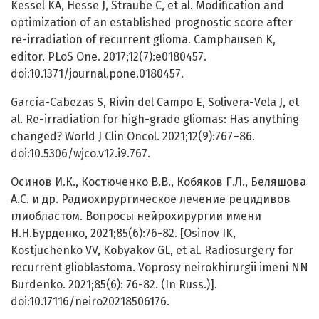
Kessel KA, Hesse J, Straube C, et al. Modification and
optimization of an established prognostic score after
re-irradiation of recurrent glioma. Camphausen K,
editor. PLoS One. 2017;12(7):e0180457.
doi:10.1371/journal.pone.0180457.
García-Cabezas S, Rivin del Campo E, Solivera-Vela J, et
al. Re-irradiation for high-grade gliomas: Has anything
changed? World J Clin Oncol. 2021;12(9):767–86.
doi:10.5306/wjco.v12.i9.767.
Осинов И.К., Костюченко В.В., Кобяков Г.Л., Беляшова
А.С. и др. Радиохирургическое лечение рецидивов
глиобластом. Вопросы нейрохирургии имени
Н.Н.Бурденко, 2021;85(6):76-82. [Osinov IK,
Kostjuchenko VV, Kobyakov GL, et al. Radiosurgery for
recurrent glioblastoma. Voprosy neirokhirurgii imeni NN
Burdenko. 2021;85(6): 76-82. (In Russ.)].
doi:10.17116/neiro20218506176.