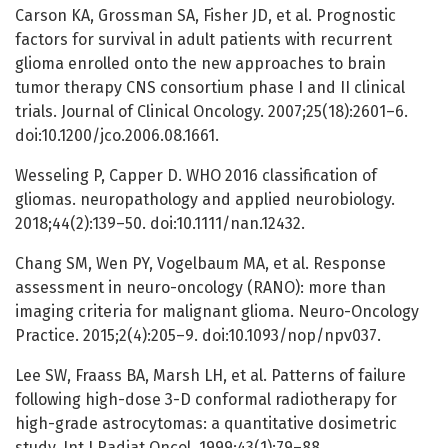
Carson KA, Grossman SA, Fisher JD, et al. Prognostic
factors for survival in adult patients with recurrent
glioma enrolled onto the new approaches to brain
tumor therapy CNS consortium phase I and II clinical
trials. Journal of Clinical Oncology. 2007;25(18):2601–6.
doi:10.1200/jco.2006.08.1661.
Wesseling P, Capper D. WHO 2016 classification of
gliomas. neuropathology and applied neurobiology.
2018;44(2):139–50. doi:10.1111/nan.12432.
Chang SM, Wen PY, Vogelbaum MA, et al. Response
assessment in neuro-oncology (RANO): more than
imaging criteria for malignant glioma. Neuro-Oncology
Practice. 2015;2(4):205–9. doi:10.1093/nop/npv037.
Lee SW, Fraass BA, Marsh LH, et al. Patterns of failure
following high-dose 3-D conformal radiotherapy for
high-grade astrocytomas: a quantitative dosimetric
study. Int J Radiat Oncol. 1999;43(1):79–88.