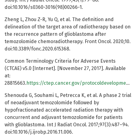
doi:10.1016/s0360-3016(98)00266-1.
Zheng L, Zhou Z-R, Yu Q, et al. The definition and
delineation of the target area of radiotherapy based on
the recurrence pattern of glioblastoma after
temozolomide chemoradiotherapy. Front Oncol. 2020;10.
doi:10.3389/fonc.2020.615368.
Common Terminology Criteria for Adverse Events
(CTCAE) v5.0 [Internet]. [November 27, 2017]. Available
at:
28815663.
https://ctep.cancer.gov/protocoldevelopment/electronic_applications/docs/ctcae_v5_quick_reference_5x7.pdf
Shenouda G, Souhami L, Petrecca K, et al. A phase 2 trial
of neoadjuvant temozolomide followed by
hypofractionated accelerated radiation therapy with
concurrent and adjuvant temozolomide for patients
with glioblastoma. Int J Radiat Oncol. 2017;97(3):487–94.
doi:10.1016/j.ijrobp.2016.11.006.