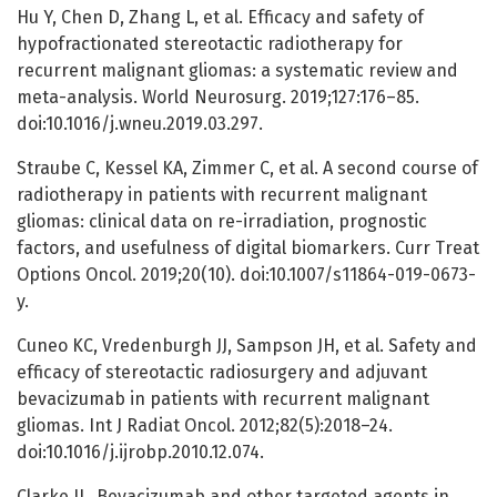
Hu Y, Chen D, Zhang L, et al. Efficacy and safety of
hypofractionated stereotactic radiotherapy for
recurrent malignant gliomas: a systematic review and
meta-analysis. World Neurosurg. 2019;127:176–85.
doi:10.1016/j.wneu.2019.03.297.
Straube C, Kessel KA, Zimmer C, et al. A second course of
radiotherapy in patients with recurrent malignant
gliomas: clinical data on re-irradiation, prognostic
factors, and usefulness of digital biomarkers. Curr Treat
Options Oncol. 2019;20(10). doi:10.1007/s11864-019-0673-
y.
Cuneo KC, Vredenburgh JJ, Sampson JH, et al. Safety and
efficacy of stereotactic radiosurgery and adjuvant
bevacizumab in patients with recurrent malignant
gliomas. Int J Radiat Oncol. 2012;82(5):2018–24.
doi:10.1016/j.ijrobp.2010.12.074.
Clarke JL. Bevacizumab and other targeted agents in