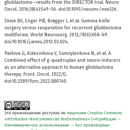
glioblastoma—results from the DIRECTOR trial. Neuro
Oncol. 2016;18(4):549–56. doi:10.1093/neuonc/nov326.
Skeie BS, Enger PØ, Brøgger J, et al. Gamma knife
surgery versus reoperation for recurrent glioblastoma
multiforme. World Neurosurg. 2012;78(6):658–69.
doi:10.1016/j.wneu.2012.03.024.
Pavlova G, Kolesnikova V, Samoylenkova N, et al. A
Combined effect of g-quadruplex and neuro-inducers
as an alternative approach to human glioblastoma
therapy. Front. Oncol. 2022;12.
doi:10.3389/fonc.2022.880740.
Это произведение доступно по
лицензии Creative Commons
«Attribution-NonCommercial-NoDerivatives» («Атрибуция —
Некоммерческое использование — Без производных