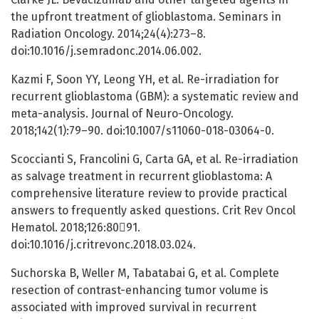
the upfront treatment of glioblastoma. Seminars in
Radiation Oncology. 2014;24(4):273–8.
doi:10.1016/j.semradonc.2014.06.002.
Kazmi F, Soon YY, Leong YH, et al. Re-irradiation for
recurrent glioblastoma (GBM): a systematic review and
meta-analysis. Journal of Neuro-Oncology.
2018;142(1):79–90. doi:10.1007/s11060-018-03064-0.
Scoccianti S, Francolini G, Carta GA, et al. Re-irradiation
as salvage treatment in recurrent glioblastoma: A
comprehensive literature review to provide practical
answers to frequently asked questions. Crit Rev Oncol
Hematol. 2018;126:8091.
doi:10.1016/j.critrevonc.2018.03.024.
Suchorska B, Weller M, Tabatabai G, et al. Complete
resection of contrast-enhancing tumor volume is
associated with improved survival in recurrent