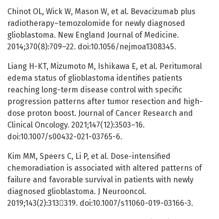
Chinot OL, Wick W, Mason W, et al. Bevacizumab plus
radiotherapy–temozolomide for newly diagnosed
glioblastoma. New England Journal of Medicine.
2014;370(8):709–22. doi:10.1056/nejmoa1308345.
Liang H-KT, Mizumoto M, Ishikawa E, et al. Peritumoral
edema status of glioblastoma identifies patients
reaching long-term disease control with specific
progression patterns after tumor resection and high-
dose proton boost. Journal of Cancer Research and
Clinical Oncology. 2021;147(12):3503–16.
doi:10.1007/s00432-021-03765-6.
Kim MM, Speers C, Li P, et al. Dose-intensified
chemoradiation is associated with altered patterns of
failure and favorable survival in patients with newly
diagnosed glioblastoma. J Neurooncol.
2019;143(2):313319. doi:10.1007/s11060-019-03166-3.