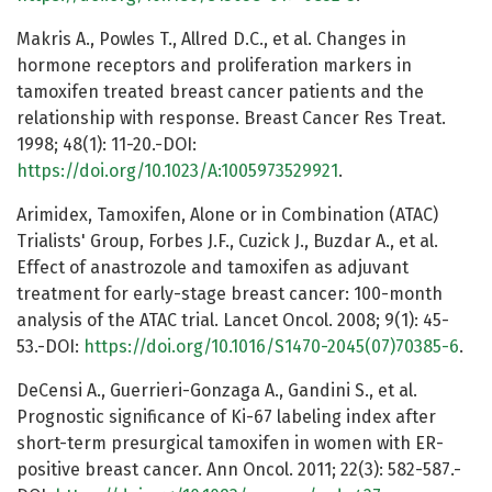
Makris A., Powles T., Allred D.C., et al. Changes in
hormone receptors and proliferation markers in
tamoxifen treated breast cancer patients and the
relationship with response. Breast Cancer Res Treat.
1998; 48(1): 11-20.-DOI:
https://doi.org/10.1023/A:1005973529921
.
Arimidex, Tamoxifen, Alone or in Combination (ATAC)
Trialists' Group, Forbes J.F., Cuzick J., Buzdar A., et al.
Effect of anastrozole and tamoxifen as adjuvant
treatment for early-stage breast cancer: 100-month
analysis of the ATAC trial. Lancet Oncol. 2008; 9(1): 45-
53.-DOI:
https://doi.org/10.1016/S1470-2045(07)70385-6
.
DeCensi A., Guerrieri-Gonzaga A., Gandini S., et al.
Prognostic significance of Ki-67 labeling index after
short-term presurgical tamoxifen in women with ER-
positive breast cancer. Ann Oncol. 2011; 22(3): 582-587.-