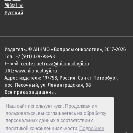
简体中文
Русский
Издатель: © АННМО «Вопросы онкологии», 2017-2026
Тел.: +7 (931) 339-98-93
E-mail:
center.petrova@niioncologii.ru
URL:
www.niioncologii.ru
Адрес издателя: 197758, Россия, Санкт-Петербург,
пос. Песочный, ул. Ленинградская, 68
Все права защищены.
ISSN 0507-3758 (Print)
Наш сайт использует куки. Продолжая им
ISSN 2949-4915 (Online)
пользоваться, вы соглашаетесь на обработку
персональных данных в соответствии с
политикой конфиденциальности
Подробнее