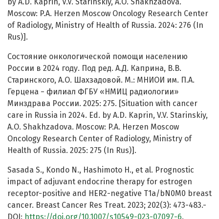
by A.D. Kaprin, V.V. Starinskiy, A.O. Shakhzadova.
Moscow: P.A. Herzen Moscow Oncology Research Center
of Radiology, Ministry of Health of Russia. 2024: 276 (In
Rus)].
Состояние онкологической помощи населению
России в 2024 году. Под ред. А.Д. Каприна, В.В.
Старинского, А.О. Шахзадовой. М.: МНИОИ им. П.А.
Герцена − филиал ФГБУ «НМИЦ радиологии»
Минздрава России. 2025: 275. [Situation with cancer
care in Russia in 2024. Ed. by A.D. Kaprin, V.V. Starinskiy,
A.O. Shakhzadova. Moscow: P.A. Herzen Moscow
Oncology Research Center of Radiology, Ministry of
Health of Russia. 2025: 275 (In Rus)].
Sasada S., Kondo N., Hashimoto H., et al. Prognostic
impact of adjuvant endocrine therapy for estrogen
receptor-positive and HER2-negative T1a/bN0M0 breast
cancer. Breast Cancer Res Treat. 2023; 202(3): 473-483.-
DOI:
https://doi.org/10.1007/s10549-023-07097-6
.