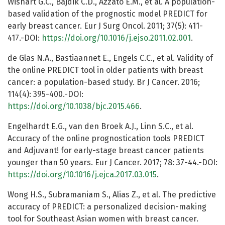
Wishart G.C., Bajdik C.D., Azzato E.M., et al. A population-
based validation of the prognostic model PREDICT for
early breast cancer. Eur J Surg Oncol. 2011; 37(5): 411-
417.-DOI:
https://doi.org/10.1016/j.ejso.2011.02.001
.
de Glas N.A., Bastiaannet E., Engels C.C., et al. Validity of
the online PREDICT tool in older patients with breast
cancer: a population-based study. Br J Cancer. 2016;
114(4): 395-400.-DOI:
https://doi.org/10.1038/bjc.2015.466
.
Engelhardt E.G., van den Broek A.J., Linn S.C., et al.
Accuracy of the online prognostication tools PREDICT
and Adjuvant! for early-stage breast cancer patients
younger than 50 years. Eur J Cancer. 2017; 78: 37-44.-DOI:
https://doi.org/10.1016/j.ejca.2017.03.015
.
Wong H.S., Subramaniam S., Alias Z., et al. The predictive
accuracy of PREDICT: a personalized decision-making
tool for Southeast Asian women with breast cancer.