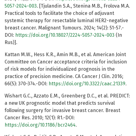
5057-2024-003
. [Tjulandin S.A., Stenina M.B., Frolova M.A.
Practical tools to facilitate the choice of adjuvant
systemic therapy for resectable luminal HER2-negative
breast cancer. Malignant Tumours. 2024; 14(2): 51-57.-
DOI:
https://doi.org/10.18027/2224-5057-2024-003
(In
Rus)].
Kattan M.W., Hess K.R., Amin M.B., et al. American Joint
Committee on Cancer acceptance criteria for inclusion
of risk models for individualized prognosis in the
practice of precision medicine. CA Cancer J Clin. 2016;
66(5): 370-374.-DOI:
https://doi.org/10.3322/caac.21339
.
Wishart G.C., Azzato E.M., Greenberg D.C., et al. PREDICT:
a new UK prognostic model that predicts survival
following surgery for invasive breast cancer. Breast
Cancer Res. 2010; 12(1): R1.-DOI:
https://doi.org/10.1186/bcr2464
.