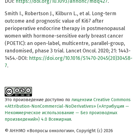
DOI:
https://doi.org/10.1093/annonc/mdq427
.
Smith I., Robertson J., Kilburn L., et al. Long-term
outcome and prognostic value of Ki67 after
perioperative endocrine therapy in postmenopausal
women with hormone-sensitive early breast cancer
(POETIC): an open-label, multicentre, parallel-group,
randomised, phase 3 trial. Lancet Oncol. 2020; 21: 1443-
1454.-DOI:
https://doi.org/10.1016/S1470-2045(20)30458-
7
.
Это произведение доступно по
лицензии Creative Commons
«Attribution-NonCommercial-NoDerivatives» («Атрибуция —
Некоммерческое использование — Без производных
произведений») 4.0 Всемирная
.
© АННМО «Вопросы онкологии», Copyright (c) 2026