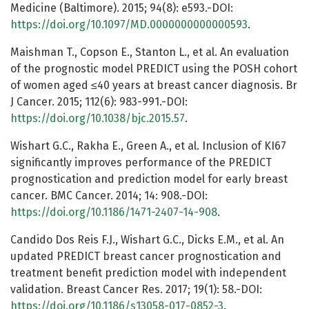
Medicine (Baltimore). 2015; 94(8): e593.-DOI:
https://doi.org/10.1097/MD.0000000000000593
.
Maishman T., Copson E., Stanton L., et al. An evaluation
of the prognostic model PREDICT using the POSH cohort
of women aged ≤40 years at breast cancer diagnosis. Br
J Cancer. 2015; 112(6): 983-991.-DOI:
https://doi.org/10.1038/bjc.2015.57
.
Wishart G.C., Rakha E., Green A., et al. Inclusion of KI67
significantly improves performance of the PREDICT
prognostication and prediction model for early breast
cancer. BMC Cancer. 2014; 14: 908.-DOI:
https://doi.org/10.1186/1471-2407-14-908
.
Candido Dos Reis F.J., Wishart G.C., Dicks E.M., et al. An
updated PREDICT breast cancer prognostication and
treatment benefit prediction model with independent
validation. Breast Cancer Res. 2017; 19(1): 58.-DOI:
https://doi.org/10.1186/s13058-017-0852-3
.