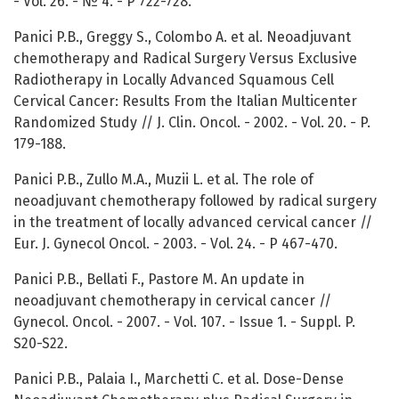
- Vol. 26. - № 4. - P 722-728.
Panici P.B., Greggy S., Colombo A. et al. Neoadjuvant
сhеmotherapy and Radical Surgery Versus Exclusive
Radiotherapy in Locally Advanced Squamous Cell
Cervical Cancer: Results From the Italian Multicenter
Randomized Study // J. Clin. Oncol. - 2002. - Vol. 20. - P.
179-188.
Panici P.B., Zullo M.A., Muzii L. et al. The role of
neoadjuvant chemotherapy followed by radical surgery
in the treatment of locally advanced cervical cancer //
Eur. J. Gynecol Oncol. - 2003. - Vol. 24. - P 467-470.
Panici P.B., Bellati F., Pastore M. An update in
neoadjuvant chemotherapy in cervical cancer //
Gynecol. Oncol. - 2007. - Vol. 107. - Issue 1. - Suppl. P.
S20-S22.
Panici P.B., Palaia I., Marchetti C. et al. Dose-Dense