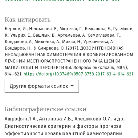
Как цитировать
Берлев, И., Некрасова, Е., Мкртчян, Г., Бежанова, Е., Гусейнов,
К., Ульрих, Е., Башлык, В., Артемьева, А., Семиглазова, Т.,
Кондакова, А., Мищенко, А., Микая, Н., Урманчеева, А.,
Бондарев, Н., & Смирнова, О. (2017). ДОЗОИНТЕНСИВНАЯ
НЕОАДЪЮВАНТНАЯ ХИМИОТЕРАПИЯ В КОМБИНИРОВАННОМ
ЛЕЧЕНИИ МЕСТНОРАСПРОСТРАНЕННОГО РАКА ШЕЙКИ
МАТКИ: ОПЫТ И ПЕРСПЕКТИВЫ.
Вопросы онкологии
,
63
(4),
614–621.
https://doi.org/10.37469/0507-3758-2017-63-4-614-621
Другие форматы ссылок
Библиографические ссылки
Ашрафян Л.А., Антонова И.Б., Алешикова О.И. и др.
Диагностические критерии и факторы прогноза
эффективности неоадьювантной химиотерапии