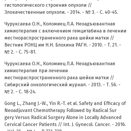
гистологического строения опухоли //
Злокачественные опухоли. - 2014. - № 3. - С. 40-45.
Чуруксаева О.Н., Коломиец Л.А. Неоадъювантная
химиотерапия с включением гемцитабина в лечении
местнораспространенного рака шейки матки //
Вестник РОНЦ им Н.Н. Блохина РАГН. - 2010. - Т. 21. -
№ 2. - С. 75-81.
Чуруксаева О.Н., Коломиец Л.А. Неоадъювантная
химиотерапия при лечении
местнораспространенного рака шейки матки //
Сибирский онкологический журнал. - 2013. - Т. 56. -
№ 2. - С. 18-24.
Gong L., Zhang J.-W., Yin R.-T. et al. Safety and Efficacy of
Neoadjuvant Chemotherapy Followed by Radical Sur
gery Versus Radical Surgery Alone in Locally Advanced
Cervical Cancer Patients // Int. J. Gynecol. Cancer. - 2016.