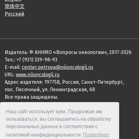
简体中文
Русский
Издатель: © АННМО «Вопросы онкологии», 2017-2026
Тел.: +7 (931) 339-98-93
E-mail:
center.petrova@niioncologii.ru
URL:
www.niioncologii.ru
Адрес издателя: 197758, Россия, Санкт-Петербург,
пос. Песочный, ул. Ленинградская, 68
Все права защищены.
ISSN 0507-3758 (Print)
Наш сайт использует куки. Продолжая им
ISSN 2949-4915 (Online)
пользоваться, вы соглашаетесь на обработку
персональных данных в соответствии с
политикой конфиденциальности
Подробнее