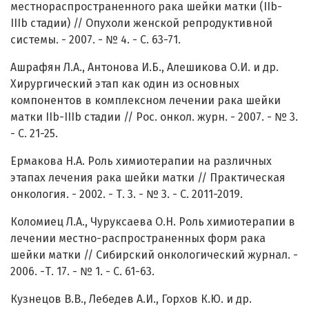
местнораспространенного рака шейки матки (IIb-
IIIb стадии) // Опухоли женской репродуктивной
системы. - 2007. - № 4. - С. 63-71.
Ашрафян Л.А., Антонова И.Б., Алешикова О.И. и др.
Хирургический этап как один из основных
компонентов в комплексном лечении рака шейки
матки IIb-IIIb стадии // Рос. онкол. журн. - 2007. - № 3.
- С. 21-25.
Ермакова Н.А. Роль химиотерапии на различных
этапах лечения рака шейки матки // Практическая
онкология. - 2002. - Т. 3. - № 3. - С. 2011-2019.
Коломиец Л.А., Чуруксаева О.Н. Роль химиотерапии в
лечении местно-распространенных форм рака
шейки матки // Сибирский онкологический журнал. -
2006. -Т. 17. - № 1. - С. 61-63.
Кузнецов В.В., Лебедев А.И., Горхов К.Ю. и др.