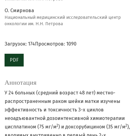
О. Смирнова
Национальный медицинский исследовательский центр
онкологии им. Н.Н. Петрова
Загрузок: 174
Просмотров: 1090
PDF
Аннотация
У 24 больных (средний возраст 48 лет) местно-
распространенным раком шейки матки изучены
эффективность и токсичность 3-х циклов
неоадъювантной дозоинтенсивной химиотерапии
2
2
цисплатином (75 мг/м
) и доксорубицином (35 мг/м
),
вводимых внутривенно в первый день 2-х