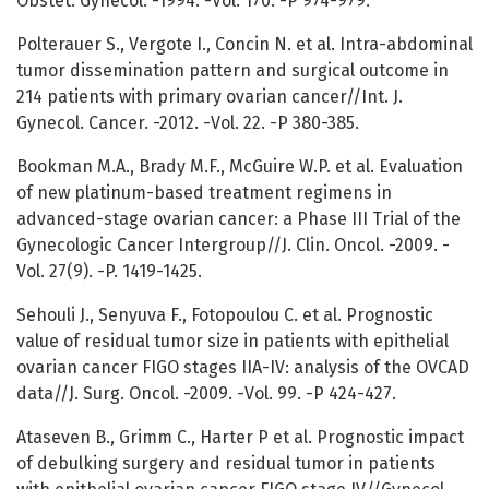
Obstet. Gynecol. -1994. -Vol. 170. -P 974-979.
Polterauer S., Vergote I., Concin N. et al. Intra-abdominal
tumor dissemination pattern and surgical outcome in
214 patients with primary ovarian cancer//Int. J.
Gynecol. Cancer. -2012. -Vol. 22. -P 380-385.
Bookman M.A., Brady M.F., McGuire W.P. et al. Evaluation
of new platinum-based treatment regimens in
advanced-stage ovarian cancer: a Phase III Trial of the
Gynecologic Cancer Intergroup//J. Clin. Oncol. -2009. -
Vol. 27(9). -P. 1419-1425.
Sehouli J., Senyuva F., Fotopoulou C. et al. Prognostic
value of residual tumor size in patients with epithelial
ovarian cancer FIGO stages IIA-IV: analysis of the OVCAD
data//J. Surg. Oncol. -2009. -Vol. 99. -P 424-427.
Ataseven B., Grimm C., Harter P et al. Prognostic impact
of debulking surgery and residual tumor in patients