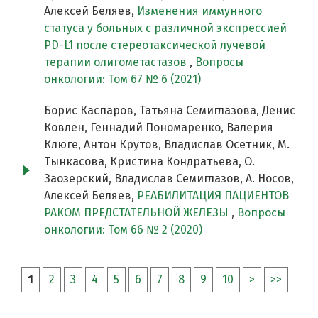
Алексей Беляев,
Изменения иммунного
статуса у больных с различной экспрессией
PD-L1 после стереотаксической лучевой
терапии олигометастазов
,
Вопросы
онкологии: Том 67 № 6 (2021)
Борис Каспаров, Татьяна Семиглазова, Денис
Ковлен, Геннадий Пономаренко, Валерия
Клюге, Антон Крутов, Владислав Осетник, М.
Тынкасова, Кристина Кондратьева, О.
Заозерский, Владислав Семиглазов, А. Носов,
Алексей Беляев,
РЕАБИЛИТАЦИЯ ПАЦИЕНТОВ
РАКОМ ПРЕДСТАТЕЛЬНОЙ ЖЕЛЕЗЫ
,
Вопросы
онкологии: Том 66 № 2 (2020)
1
2
3
4
5
6
7
8
9
10
>
>>