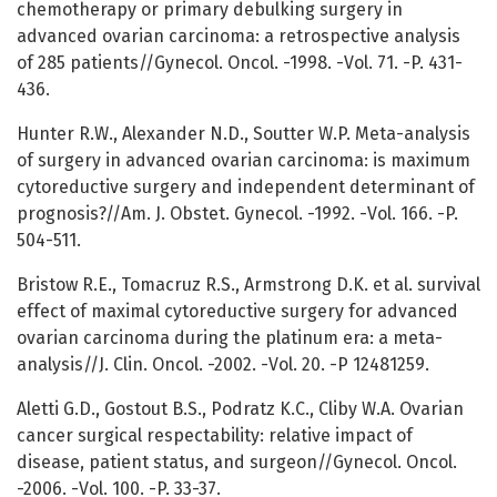
chemotherapy or primary debulking surgery in
advanced ovarian carcinoma: a retrospective analysis
of 285 patients//Gynecol. Oncol. -1998. -Vol. 71. -P. 431-
436.
Hunter R.W., Alexander N.D., Soutter W.P. Meta-analysis
of surgery in advanced ovarian carcinoma: is maximum
cytoreductive surgery and independent determinant of
prognosis?//Am. J. Obstet. Gynecol. -1992. -Vol. 166. -P.
504-511.
Bristow R.E., Tomacruz R.S., Armstrong D.K. et al. survival
effect of maximal cytoreductive surgery for advanced
ovarian carcinoma during the platinum era: a meta-
analysis//J. Clin. Oncol. -2002. -Vol. 20. -P 12481259.
Aletti G.D., Gostout B.S., Podratz K.C., Cliby W.A. Ovarian
cancer surgical respectability: relative impact of
disease, patient status, and surgeon//Gynecol. Oncol.
-2006. -Vol. 100. -P. 33-37.