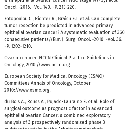
with epithelial ovarian cancer FIGO stage IV//Gynecol.
Oncol. -2016. -Vol. 140. -P. 215-220.
Fotopoulou C., Richter R., Braicu E.I. et al. Can complete
tumor resection be predicted in advanced primary
epithelial ovarian cancer? A systematic evaluation of 360
consecutive patients//Eur. J. Surg. Oncol. -2010. -Vol. 36.
-P. 1202-1210.
Ovarian cancer. NCCN Clinical Practice Guidelines in
Oncology, 2010://www.nccn.org
European Society for Medical Oncology (ESMO)
Committees Annals of Oncology, October
2010://www.esmo.org.
du Bois A., Reuss A., Pujade-Lauraine E. et al. Role of
surgical outcome as prognostic factor in advanced
epithelial ovarian Cancer: a combined exploratory
analysis of 3 prospectively randomized phase 3