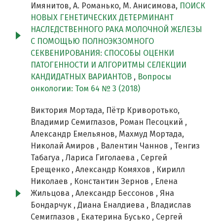
Имянитов, А. Романько, М. Анисимова,
ПОИСК
НОВЫХ ГЕНЕТИЧЕСКИХ ДЕТЕРМИНАНТ
НАСЛЕДСТВЕННОГО РАКА МОЛОЧНОЙ ЖЕЛЕЗЫ
С ПОМОЩЬЮ ПОЛНОЭКЗОМНОГО
СЕКВЕНИРОВАНИЯ: СПОСОБЫ ОЦЕНКИ
ПАТОГЕННОСТИ И АЛГОРИТМЫ СЕЛЕКЦИИ
КАНДИДАТНЫХ ВАРИАНТОВ
,
Вопросы
онкологии: Том 64 № 3 (2018)
Виктория Мортада, Пётр Криворотько,
Владимир Семиглазов, Роман Песоцкий ,
Александр Емельянов, Махмуд Мортада,
Николай Амиров , Валентин Чаннов , Тенгиз
Табагуа , Лариса Гиголаева , Сергей
Ерещенко , Александр Комяхов , Кирилл
Николаев , Константин Зернов , Елена
Жильцова , Александр Бессонов , Яна
Бондарчук , Диана Еналдиева , Владислав
Семиглазов , Екатерина Бусько , Сергей