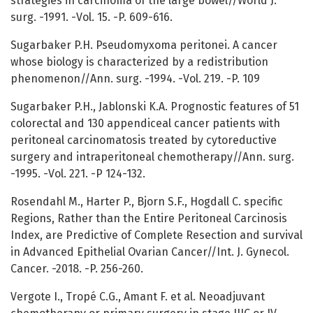
strategies in carcinoma of the large bowel//World J.
surg. -1991. -Vol. 15. -P. 609-616.
Sugarbaker P.H. Pseudomyxoma peritonei. A cancer
whose biology is characterized by a redistribution
phenomenon//Ann. surg. -1994. -Vol. 219. -P. 109
Sugarbaker P.H., Jablonski K.A. Prognostic features of 51
colorectal and 130 appendiceal cancer patients with
peritoneal carcinomatosis treated by cytoreductive
surgery and intraperitoneal chemotherapy//Ann. surg.
-1995. -Vol. 221. -P 124-132.
Rosendahl M., Harter P., Bjorn S.F., Hogdall C. specific
Regions, Rather than the Entire Peritoneal Carcinosis
Index, are Predictive of Complete Resection and survival
in Advanced Epithelial Ovarian Cancer//Int. J. Gynecol.
Cancer. -2018. -P. 256-260.
Vergote I., Tropé C.G., Amant F. et al. Neoadjuvant