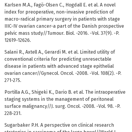
Karlsen M.A., Fagö-Olsen C., Hogdall E. et al. A novel
index for preoperative, non-invasive prediction of
macro-radical primary surgery in patients with stage
IIIC-IV ovarian cancer-a part of the Danish prospective
pelvic mass study//Tumour. Biol. -2016. -Vol. 37(9). -P.
12619-12626.
Salani R., Axtell A., Gerardi M. et al. Limited utility of
conventional criteria for predicting unresectable
disease in patients with advanced stage epithelial
ovarian cancer//Gynecol. Oncol. -2008. -Vol. 108(2). -P.
271-275.
Portilla A.G., Shigeki K., Dario B. et al. The intraoperative
staging systems in the management of peritoneal
surface malignancy//J. surg. Oncol. -2008. -Vol. 98. -P.
228-231.
Sugarbaker P.H. A perspective on clinical research