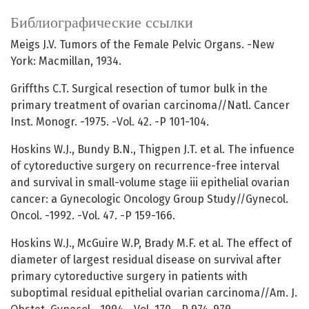
Библиографические ссылки
Meigs J.V. Tumors of the Female Pelvic Organs. -New
York: Macmillan, 1934.
Griffths C.T. Surgical resection of tumor bulk in the
primary treatment of ovarian carcinoma//Natl. Cancer
Inst. Monogr. -1975. -Vol. 42. -P 101-104.
Hoskins W.J., Bundy B.N., Thigpen J.T. et al. The infuence
of cytoreductive surgery on recurrence-free interval
and survival in small-volume stage iii epithelial ovarian
cancer: a Gynecologic Oncology Group Study//Gynecol.
Oncol. -1992. -Vol. 47. -P 159-166.
Hoskins W.J., McGuire W.P, Brady M.F. et al. The effect of
diameter of largest residual disease on survival after
primary cytoreductive surgery in patients with
suboptimal residual epithelial ovarian carcinoma//Am. J.