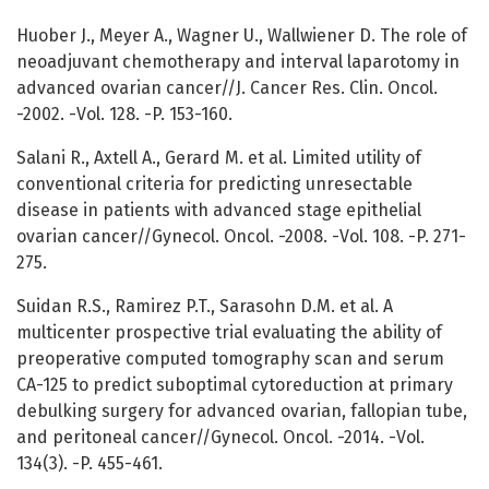
Huober J., Meyer A., Wagner U., Wallwiener D. The role of
neoadjuvant chemotherapy and interval laparotomy in
advanced ovarian cancer//J. Cancer Res. Clin. Oncol.
-2002. -Vol. 128. -P. 153-160.
Salani R., Axtell A., Gerard M. et al. Limited utility of
conventional criteria for predicting unresectable
disease in patients with advanced stage epithelial
ovarian cancer//Gynecol. Oncol. -2008. -Vol. 108. -P. 271-
275.
Suidan R.S., Ramirez P.T., Sarasohn D.M. et al. A
multicenter prospective trial evaluating the ability of
preoperative computed tomography scan and serum
CA-125 to predict suboptimal cytoreduction at primary
debulking surgery for advanced ovarian, fallopian tube,
and peritoneal cancer//Gynecol. Oncol. -2014. -Vol.
134(3). -P. 455-461.