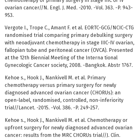
chemotherapy or primary surgery in stage IIIC or IV
ovarian cancer//N. Engl. J. Med. -2010. -Vol. 363. -P. 943-
953.
Vergote I., Trope C., Amant F. et al. EORTC-GCG/NCIC-CTG
randomised trial comparing primary debulking surgery
with neoadjuvant chemotherapy in stage IIIC-IV ovarian,
fallopian tube and peritoneal cancer (OVCA). Presented
at the 12th Biennial Meeting of the Interna tional
Gynecologic Cancer society, 2008. -Bangkok. Abstr 1767.
Kehoe s., Hook J., Nankivell M. et al. Primary
chemotherapy versus primary surgery for newly
diagnosed advanced ovarian cancer (CHORUs): an
open-label, randomised, controlled, non-inferiority
trial//Lancet. -2015. -Vol. 386. -P. 249-257.
Kehoe s., Hook J., Nankivell M. et al. Chemotherapy or
upfront surgery for newly diagnosed advanced ovarian
cancer: results from the MRC CHORUs trial//J. Clin.