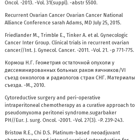
Oncol. -2013. -Vol. 31(suppl). -abstr 5500.
Recurrent Ovarian Cancer Ovarian Cancer National
Alliance Conference sarah Adams, MD July 25, 2015.
Friedlander M., Trimble E., Tinker A. et al. Gynecologic
Cancer Inter Group. Clinical trials in recurrent ovarian
cancer//Int. J. Gynecol. Cancer. -2011. -Vol. 21. -р 771-775.
Кормош Н.Г. Геометрия остаточной опухоли у
диссеминированных больных раком яичников/VI
съезд онкологов и радиологов стран СНГ. Материалы
съезда. -M., 2010.
Cytoreductive surgery and peri-operative
intraperitoneal chemotherapy as a curative approach to
pseudomyxoma peritonei syndrome.sugarbaker
PH//Eur. J. surg. Oncol. -2001. -Vol. 27(3). -P. 239-243.
Bristow R.E., Chi D.S. Platinum-based neoadjuvant