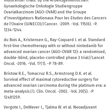
multicenter trials: by the Arbeitsgemeinschaft
Gynaekologische Onkologie Studiengruppe
Ovarialkarzinom (AGO-OVAR) and the Groupe
d'Investigateurs Nationaux Pour les Etudes des Cancers
de l'Ovaire (GINECO)//Cancer. -2009. -Vol. 115(6). -P.
1234-1244.
du Bois A., Kristensen G., Ray-Coquard I. et al. Standard
first-line chemotherapy with or without nintedanib for
advanced ovarian cancer (AGO-OVAR 12): a randomised,
double-blind, placebo-controlled phase 3 trial//Lancet
Oncol. -2016. -Vol. 17(1). -P 78-89.
Bristow R.E., Tomacruz R.S., Armstrong D.K. et al.
Survival effect of maximal cytoreductive surgery for
advanced ovarian carcinoma during the platinum era: a
meta-analysis//J. Clin. Oncol. -2002. -Vol. 20(5). -P
12481259.
Vergote I., DeWever I., Tjalma W. et al. Neoadjuvant