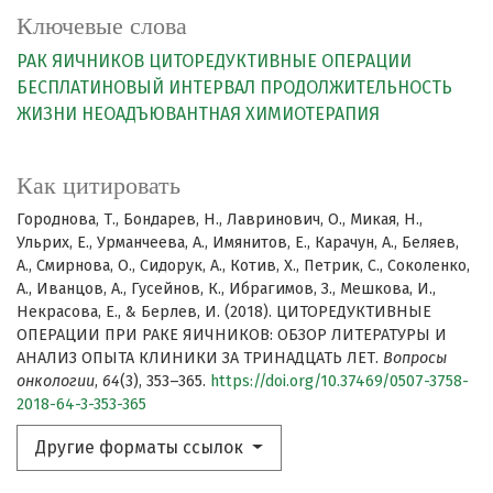
Ключевые слова
РАК ЯИЧНИКОВ
ЦИТОРЕДУКТИВНЫЕ ОПЕРАЦИИ
БЕСПЛАТИНОВЫЙ ИНТЕРВАЛ
ПРОДОЛЖИТЕЛЬНОСТЬ
ЖИЗНИ
НЕОАДЪЮВАНТНАЯ ХИМИОТЕРАПИЯ
Как цитировать
Городнова, Т., Бондарев, Н., Лавринович, О., Микая, Н.,
Ульрих, Е., Урманчеева, А., Имянитов, Е., Карачун, А., Беляев,
А., Смирнова, О., Сидорук, А., Котив, Х., Петрик, С., Соколенко,
А., Иванцов, А., Гусейнов, К., Ибрагимов, З., Мешкова, И.,
Некрасова, Е., & Берлев, И. (2018). ЦИТОРЕДУКТИВНЫЕ
ОПЕРАЦИИ ПРИ РАКЕ ЯИЧНИКОВ: ОБЗОР ЛИТЕРАТУРЫ И
АНАЛИЗ ОПЫТА КЛИНИКИ ЗА ТРИНАДЦАТЬ ЛЕТ.
Вопросы
онкологии
,
64
(3), 353–365.
https://doi.org/10.37469/0507-3758-
2018-64-3-353-365
Другие форматы ссылок