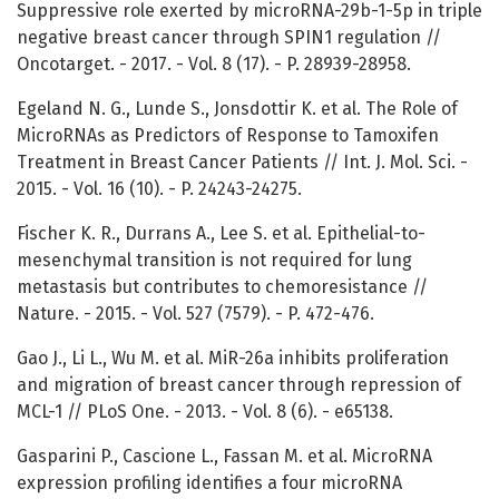
Suppressive role exerted by microRNA-29b-1-5p in triple
negative breast cancer through SPIN1 regulation //
Oncotarget. - 2017. - Vol. 8 (17). - P. 28939-28958.
Egeland N. G., Lunde S., Jonsdottir K. et al. The Role of
MicroRNAs as Predictors of Response to Tamoxifen
Treatment in Breast Cancer Patients // Int. J. Mol. Sci. -
2015. - Vol. 16 (10). - P. 24243-24275.
Fischer K. R., Durrans A., Lee S. et al. Epithelial-to-
mesenchymal transition is not required for lung
metastasis but contributes to chemoresistance //
Nature. - 2015. - Vol. 527 (7579). - P. 472-476.
Gao J., Li L., Wu M. et al. MiR-26a inhibits proliferation
and migration of breast cancer through repression of
MCL-1 // PLoS One. - 2013. - Vol. 8 (6). - e65138.
Gasparini P., Cascione L., Fassan M. et al. MicroRNA
expression profiling identifies a four microRNA