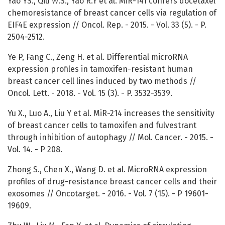
Yao YS., Qiu W.S., Yao R.Y et al. MiR-141 confers docetaxel
chemoresistance of breast cancer cells via regulation of
EIF4E expression // Oncol. Rep. - 2015. - Vol. 33 (5). - P.
2504-2512.
Ye P, Fang C., Zeng H. et al. Differential microRNA
expression profiles in tamoxifen-resistant human
breast cancer cell lines induced by two methods //
Oncol. Lett. - 2018. - Vol. 15 (3). - P. 3532-3539.
Yu X., Luo A., Liu Y et al. MiR-214 increases the sensitivity
of breast cancer cells to tamoxifen and fulvestrant
through inhibition of autophagy // Mol. Cancer. - 2015. -
Vol. 14. - P 208.
Zhong S., Chen X., Wang D. et al. MicroRNA expression
profiles of drug-resistance breast cancer cells and their
exosomes // Oncotarget. - 2016. - Vol. 7 (15). - P 19601-
19609.