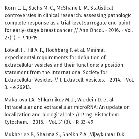
Korn E. L., Sachs M. C., McShane L. M. Statistical
controversies in clinical research: assessing pathologic
complete response as a trial-level surrogate end point
for early-stage breast cancer // Ann Oncol. - 2016. - Vol.
27(1). - P. 10-15.
Lotvall J., Hill A. F., Hochberg F. et al. Minimal
experimental requirements for definition of
extracellular vesicles and their functions: a position
statement from the International Society for
Extracellular Vesicles // J. Extracell. Vesicles. - 2014. - Vol.
3. - e 26913.
Makarova J.A., Shkurnikov M.U., Wicklein D. et al.
Intracellular and extracellular microRNA: An update on
localization and biological role // Prog. Histochem.
Cytochem. - 2016. - Vol. 51 (3). - P. 33-49.
Mukherjee P., Sharma S., Sheikh Z.A., Vijaykumar D.K.