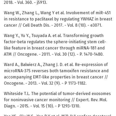
2018. - Vol. 360. - j5913.
Wang W., Zhang L., Wang Y et al. Involvement of miR-451
in resistance to paclitaxel by regulating YWHAZ in breast
cancer // Cell Death Dis. - 2017. - Vol. 8 (10). - e3071.
Wang Y., Yu Y., Tsuyada A. et al. Transforming growth
factor-beta regulates the sphere-initiating stem cell-
like feature in breast cancer through miRNA-181 and
ATM // Oncogene. - 2011. - Vol. 30 (12). - P. 1470-1480.
Ward A., Balwierz A., Zhang J. D. et al. Re-expression of
microRNA-375 reverses both tamoxifen resistance and
accompanying EMT-like properties in breast cancer //
Oncogene. - 2013. - Vol. 32 (9). - P 1173-1182.
Whiteside T.L. The potential of tumor-derived exosomes
for noninvasive cancer monitoring // Expert. Rev. Mol.
Diagn. - 2015. - Vol. 15 (10). - P 1293-1310.