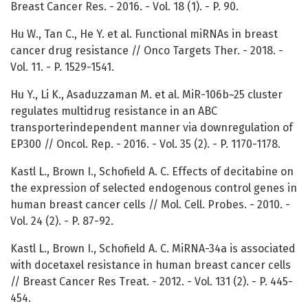
Breast Cancer Res. - 2016. - Vol. 18 (1). - P. 90.
Hu W., Tan C., He Y. et al. Functional miRNAs in breast
cancer drug resistance // Onco Targets Ther. - 2018. -
Vol. 11. - P. 1529-1541.
Hu Y., Li K., Asaduzzaman M. et al. MiR-106b~25 cluster
regulates multidrug resistance in an ABC
transporterindependent manner via downregulation of
EP300 // Oncol. Rep. - 2016. - Vol. 35 (2). - P. 1170-1178.
Kastl L., Brown I., Schofield A. C. Effects of decitabine on
the expression of selected endogenous control genes in
human breast cancer cells // Mol. Cell. Probes. - 2010. -
Vol. 24 (2). - P. 87-92.
Kastl L., Brown I., Schofield A. C. MiRNA-34a is associated
with docetaxel resistance in human breast cancer cells
// Breast Cancer Res Treat. - 2012. - Vol. 131 (2). - P. 445-
454.