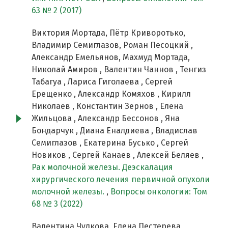
63 № 2 (2017)
Виктория Мортада, Пётр Криворотько,
Владимир Семиглазов, Роман Песоцкий ,
Александр Емельянов, Махмуд Мортада,
Николай Амиров , Валентин Чаннов , Тенгиз
Табагуа , Лариса Гиголаева , Сергей
Ерещенко , Александр Комяхов , Кирилл
Николаев , Константин Зернов , Елена
Жильцова , Александр Бессонов , Яна
Бондарчук , Диана Еналдиева , Владислав
Семиглазов , Екатерина Бусько , Сергей
Новиков , Сергей Канаев , Алексей Беляев ,
Рак молочной железы. Деэскалация
хирургического лечения первичной опухоли
молочной железы.
,
Вопросы онкологии: Том
68 № 3 (2022)
Валентина Чулкова, Елена Пестерева,