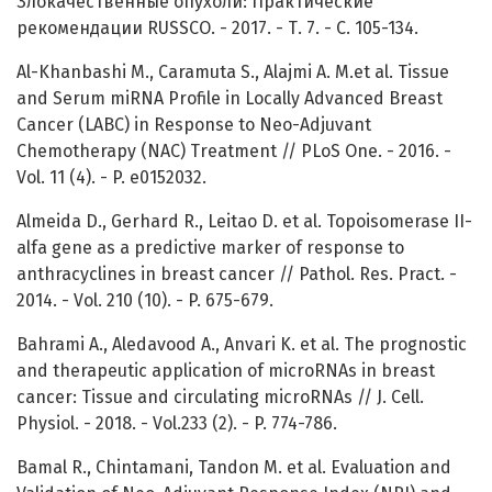
Злокачественные опухоли: Практические
рекомендации RUSSCO. - 2017. - Т. 7. - С. 105-134.
Al-Khanbashi M., Caramuta S., Alajmi A. M.et al. Tissue
and Serum miRNA Profile in Locally Advanced Breast
Cancer (LABC) in Response to Neo-Adjuvant
Chemotherapy (NAC) Treatment // PLoS One. - 2016. -
Vol. 11 (4). - P. e0152032.
Almeida D., Gerhard R., Leitao D. et al. Topoisomerase II-
alfa gene as a predictive marker of response to
anthracyclines in breast cancer // Pathol. Res. Pract. -
2014. - Vol. 210 (10). - P. 675-679.
Bahrami A., Aledavood A., Anvari K. et al. The prognostic
and therapeutic application of microRNAs in breast
cancer: Tissue and circulating microRNAs // J. Cell.
Physiol. - 2018. - Vol.233 (2). - P. 774-786.
Bamal R., Chintamani, Tandon M. et al. Evaluation and