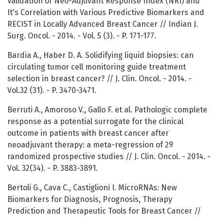
Validation of Neo-Adjuvant Response Index (NRI) and
It's Correlation with Various Predictive Biomarkers and
RECIST in Locally Advanced Breast Cancer // Indian J.
Surg. Oncol. - 2014. - Vol. 5 (3). - P. 171-177.
Bardia A., Haber D. A. Solidifying liquid biopsies: can
circulating tumor cell monitoring guide treatment
selection in breast cancer? // J. Clin. Oncol. - 2014. -
Vol.32 (31). - P. 3470-3471.
Berruti A., Amoroso V., Gallo F. et al. Pathologic complete
response as a potential surrogate for the clinical
outcome in patients with breast cancer after
neoadjuvant therapy: a meta-regression of 29
randomized prospective studies // J. Clin. Oncol. - 2014. -
Vol. 32(34). - P. 3883-3891.
Bertoli G., Cava C., Castiglioni I. MicroRNAs: New
Biomarkers for Diagnosis, Prognosis, Therapy
Prediction and Therapeutic Tools for Breast Cancer //