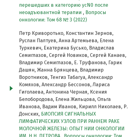
перешедших в категорию ycN0 после
неоадъювантной терапии
,
Вопросы
онкологии: Том 68 № 3 (2022)
Петр Криворотько, Константин Зернов,
Руслан Палтуев, Анна Артемьева, Елена
Туркевич, Екатерина Бусько, Владислав
Семиглазов, Сергей Новиков, Сергей Канаев,
Владимир Семиглазов, Е. Труфанова, Гарик
Дашян, Жанна Брянцева, Владимир
Воротников, Тенгиз Табагуа, Александр
Комяхов, Александр Бессонов, Лариса
Гиголаева, Антонина Черная, Ксения
Белобородова, Елена Жильцова, Ольга
Иванова, Вадим Иванов, Кирилл Николаев, Р.
Донских,
БИОПСИЯ СИГНАЛЬНЫХ
ЛИМФАТИЧЕСКИХ УЗЛОВ ПРИ РАННЕМ РАКЕ
МОЛОЧНОЙ ЖЕЛЕЗЫ: ОПЫТ НИИ ОНКОЛОГИИ
ИМ. Н.Н. ПЕТРОВА
,
Вопросы онкологии: Том