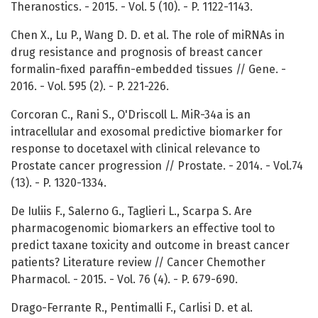
Theranostics. - 2015. - Vol. 5 (10). - P. 1122-1143.
Chen X., Lu P., Wang D. D. et al. The role of miRNAs in
drug resistance and prognosis of breast cancer
formalin-fixed paraffin-embedded tissues // Gene. -
2016. - Vol. 595 (2). - P. 221-226.
Corcoran C., Rani S., O'Driscoll L. MiR-34a is an
intracellular and exosomal predictive biomarker for
response to docetaxel with clinical relevance to
Prostate cancer progression // Prostate. - 2014. - Vol.74
(13). - P. 1320-1334.
De Iuliis F., Salerno G., Taglieri L., Scarpa S. Are
pharmacogenomic biomarkers an effective tool to
predict taxane toxicity and outcome in breast cancer
patients? Literature review // Cancer Chemother
Pharmacol. - 2015. - Vol. 76 (4). - P. 679-690.
Drago-Ferrante R., Pentimalli F., Carlisi D. et al.