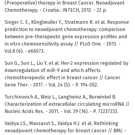
(Preoperative) therapy in Breast Cancer. Neoadjuvant
Chemotherapy. - Croatia.: INTECH, 2012. - 22 p.
Singer C. F., Klinglmuller F., Stratmann R. et al. Response
prediction to neoadjuvant chemotherapy: comparison
between pre-therapeutic gene expression profiles and
in vitro chemosensitivity assay // PLoS One. - 2013. -
Vol.8 (6). - e66573.
Sun G., Sun L., Liu Y. et al. Her-2 expression regulated by
downregulation of miR-9 and which affects
chemotherapeutic effect in breast cancer // Cancer
Gene Ther. - 2017. - Vol. 24 (5). - P. 194-202.
Turchinovich A., Weiz L., Langheinz A., Burwinkel B.
Characterization of extracellular circulating microRNA //
Nucleic Acids Res. - 2011. - Vol. 39 (16). - P. 72237233.
Vaidya J.S., Massarut S., Vaidya H.J. et al. Rethinking
neoadjuvant chemotherapy for breast cancer // BMJ. -