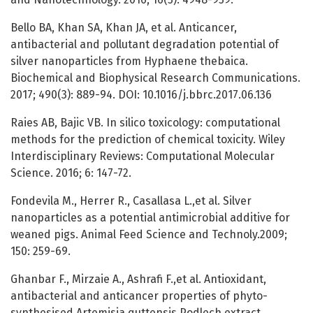
Bello BA, Khan SA, Khan JA, et al. Anticancer,
antibacterial and pollutant degradation potential of
silver nanoparticles from Hyphaene thebaica.
Biochemical and Biophysical Research Communications.
2017; 490(3): 889-94. DOI: 10.1016/j.bbrc.2017.06.136
Raies AB, Bajic VB. In silico toxicology: computational
methods for the prediction of chemical toxicity. Wiley
Interdisciplinary Reviews: Computational Molecular
Science. 2016; 6: 147-72.
Fondevila M., Herrer R., Casallasa L.,et al. Silver
nanoparticles as a potential antimicrobial additive for
weaned pigs. Animal Feed Science and Technoly.2009;
150: 259-69.
Ghanbar F., Mirzaie A., Ashrafi F.,et al. Antioxidant,
antibacterial and anticancer properties of phyto-
synthesised Artemisia quttensis Podlech extract