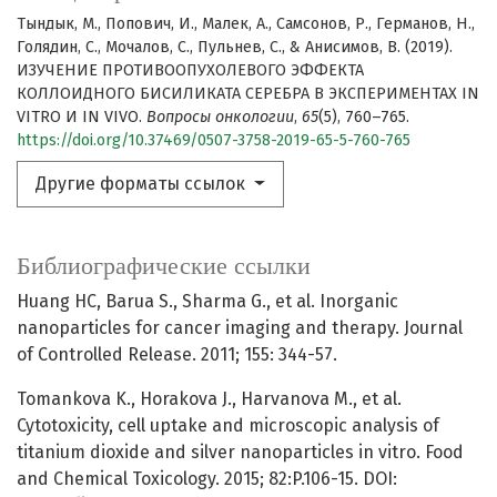
Тындык, М., Попович, И., Малек, А., Самсонов, Р., Германов, Н.,
Голядин, С., Мочалов, С., Пульнев, С., & Анисимов, В. (2019).
ИЗУЧЕНИЕ ПРОТИВООПУХОЛЕВОГО ЭФФЕКТА
КОЛЛОИДНОГО БИСИЛИКАТА СЕРЕБРА В ЭКСПЕРИМЕНТАХ IN
VITRO И IN VIVO.
Вопросы онкологии
,
65
(5), 760–765.
https://doi.org/10.37469/0507-3758-2019-65-5-760-765
Другие форматы ссылок
Библиографические ссылки
Huang HC, Barua S., Sharma G., et al. Inorganic
nanoparticles for cancer imaging and therapy. Journal
of Controlled Release. 2011; 155: 344-57.
Tomankova K., Horakova J., Harvanova M., et al.
Cytotoxicity, cell uptake and microscopic analysis of
titanium dioxide and silver nanoparticles in vitro. Food
and Chemical Toxicology. 2015; 82:P.106-15. DOI: