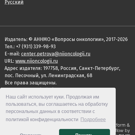
Русский
Издатель: © АННМО «Вопросы онкологии», 2017-2026
Тел.: +7 (931) 339-98-93
E-mail:
center.petrova@niioncologii.ru
URL:
www.niioncologii.ru
Адрес издателя: 197758, Россия, Санкт-Петербург,
пос. Песочный, ул. Ленинградская, 68
Все права защищены.
ISSN 0507-3758 (Print)
Наш сайт использует куки. Продолжая им
ISSN 2949-4915 (Online)
пользоваться, вы соглашаетесь на обработку
персональных данных в соответствии с
политикой конфиденциальности
Подробнее