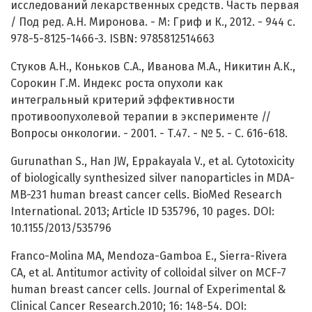
исследований лекарственных средств. Часть первая
/ Под ред. А.Н. Миронова. - М: Гриф и К., 2012. - 944 с.
978-5-8125-1466-3. ISBN: 9785812514663
Стуков А.Н., Коньков С.А., Иванова М.А., Никитин А.К.,
Сорокин Г.М. Индекс роста опухоли как
интегральный критерий эффективности
противоопухолевой терапии в эксперименте //
Вопросы онкологии. - 2001. - Т.47. - № 5. - С. 616-618.
Gurunathan S., Han JW, Eppakayala V., et al. Cytotoxicity
of biologically synthesized silver nanoparticles in MDA-
MB-231 human breast cancer cells. BioMed Research
International. 2013; Article ID 535796, 10 pages. DOI:
10.1155/2013/535796
Franco-Molina MA, Mendoza-Gamboa E., Sierra-Rivera
CA, et al. Antitumor activity of colloidal silver on MCF-7
human breast cancer cells. Journal of Experimental &
Clinical Cancer Research.2010; 16: 148-54. DOI: