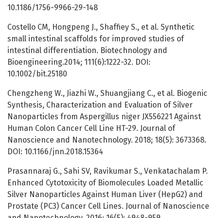
10.1186/1756-9966-29-148
Costello CM, Hongpeng J., Shaffiey S., et al. Synthetic
small intestinal scaffolds for improved studies of
intestinal differentiation. Biotechnology and
Bioengineering.2014; 111(6):1222-32. DOI:
10.1002/bit.25180
Chengzheng W., Jiazhi W., Shuangjiang C., et al. Biogenic
Synthesis, Characterization and Evaluation of Silver
Nanoparticles from Aspergillus niger JX556221 Against
Human Colon Cancer Cell Line HT-29. Journal of
Nanoscience and Nanotechnology. 2018; 18(5): 3673368.
DOI: 10.1166/jnn.2018.15364
Prasannaraj G., Sahi SV, Ravikumar S., Venkatachalam P.
Enhanced Cytotoxicity of Biomolecules Loaded Metallic
Silver Nanoparticles Against Human Liver (HepG2) and
Prostate (PC3) Cancer Cell Lines. Journal of Nanoscience
and Nanotechnology. 2016; 16(5): 4948-959.