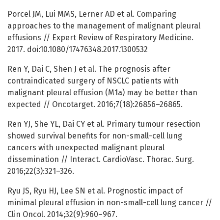
Porcel JM, Lui MMS, Lerner AD et al. Comparing
approaches to the management of malignant pleural
effusions // Expert Review of Respiratory Medicine.
2017. doi:10.1080/17476348.2017.1300532
Ren Y, Dai C, Shen J et al. The prognosis after
contraindicated surgery of NSCLC patients with
malignant pleural effusion (M1a) may be better than
expected // Oncotarget. 2016;7(18):26856–26865.
Ren YJ, She YL, Dai CY et al. Primary tumour resection
showed survival benefits for non-small-cell lung
cancers with unexpected malignant pleural
dissemination // Interact. CardioVasc. Thorac. Surg.
2016;22(3):321–326.
Ryu JS, Ryu HJ, Lee SN et al. Prognostic impact of
minimal pleural effusion in non-small-cell lung cancer //
Clin Oncol. 2014;32(9):960–967.