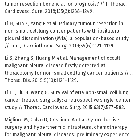
tumor resection beneficial for prognosis? // J. Thorac.
Cardiovasc. Surg. 2018;155(3):1238–1249.
Li H, Sun Z, Yang F et al. Primary tumour resection in
non-small-cell lung cancer patients with ipsilateral
pleural dissemination (M1a): a population-based study
// Eur. J. Cardiothorac. Surg. 2019;55(6):1121–1129.
Li S, Zhang S, Huang M et al. Management of occult
malignant pleural disease firstly detected at
thoracotomy for non-small cell lung cancer patients // J.
Thorac. Dis. 2019;9(10):1121–1129.
Liu T, Liu H, Wang G. Survival of M1a non-small cell lung
cancer treated surgically: a retrospective single-center
study // Thorac. Cardiovasc. Surg. 2015;63(7):577–582.
Migliore M, Calvo D, Criscione A et al. Cytoreductive
surgery and hyperthermic intrapleural chemotherapy
for malignant pleural diseases: preliminary experience