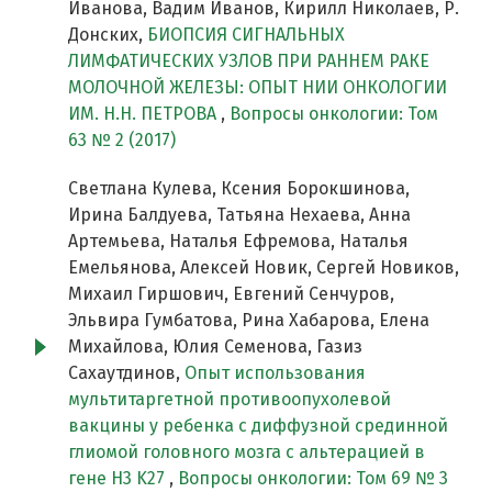
Иванова, Вадим Иванов, Кирилл Николаев, Р.
Донских,
БИОПСИЯ СИГНАЛЬНЫХ
ЛИМФАТИЧЕСКИХ УЗЛОВ ПРИ РАННЕМ РАКЕ
МОЛОЧНОЙ ЖЕЛЕЗЫ: ОПЫТ НИИ ОНКОЛОГИИ
ИМ. Н.Н. ПЕТРОВА
,
Вопросы онкологии: Том
63 № 2 (2017)
Светлана Кулева, Ксения Борокшинова,
Ирина Балдуева, Татьяна Нехаева, Анна
Артемьева, Наталья Ефремова, Наталья
Емельянова, Алексей Новик, Сергей Новиков,
Михаил Гиршович, Евгений Сенчуров,
Эльвира Гумбатова, Рина Хабарова, Елена
Михайлова, Юлия Семенова, Газиз
Сахаутдинов,
Опыт использования
мультитаргетной противоопухолевой
вакцины у ребенка с диффузной срединной
глиомой головного мозга с альтерацией в
гене H3 K27
,
Вопросы онкологии: Том 69 № 3