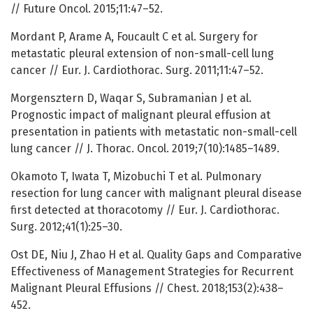
// Future Oncol. 2015;11:47–52.
Mordant P, Arame A, Foucault C et al. Surgery for
metastatic pleural extension of non-small-cell lung
cancer // Eur. J. Cardiothorac. Surg. 2011;11:47–52.
Morgensztern D, Waqar S, Subramanian J et al.
Prognostic impact of malignant pleural effusion at
presentation in patients with metastatic non-small-cell
lung cancer // J. Thorac. Oncol. 2019;7(10):1485–1489.
Okamoto T, Iwata T, Mizobuchi T et al. Pulmonary
resection for lung cancer with malignant pleural disease
first detected at thoracotomy // Eur. J. Cardiothorac.
Surg. 2012;41(1):25–30.
Ost DE, Niu J, Zhao H et al. Quality Gaps and Comparative
Effectiveness of Management Strategies for Recurrent
Malignant Pleural Effusions // Chest. 2018;153(2):438–
452.