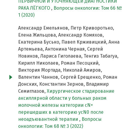
ПЕРВИЧНОЙ И УТОЧНЯЮЩЕЙ ДИАГНОСТИКИ
РАКА ЛЁГКОГО
,
Вопросы онкологии: Том 66 №
1 (2020)
Александр Емельянов, Петр Криворотько,
Елена Жильцова, Александр Комяхов,
Екатерина Бусько, Павел Крживицкий, Анна
Артемьева, Антонина Черная, Сергей
Новиков, Лариса Гиголаева, Тенгиз Табагуа,
Кирилл Николаев, Роман Песоцкий,
Виктория Мортада, Николай Амиров,
Валентин Чаннов, Сергей Ерещенко, Роман
Донских, Константин Зернов, Владимир
Семиглазов,
Хирургическое стадирование
аксиллярной области у больных раком
молочной железы категории сN+
перешедших в категорию ycN0 после
неоадъювантной терапии
,
Вопросы
онкологии: Том 68 № 3 (2022)