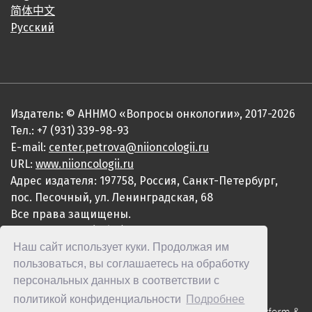
简体中文
Русский
Издатель: © АННМО «Вопросы онкологии», 2017-2026
Тел.: +7 (931) 339-98-93
E-mail:
center.petrova@niioncologii.ru
URL:
www.niioncologii.ru
Адрес издателя: 197758, Россия, Санкт-Петербург,
пос. Песочный, ул. Ленинградская, 68
Все права защищены.
ISSN 0507-3758 (Print)
Наш сайт использует куки. Продолжая им
ISSN 2949-4915 (Online)
пользоваться, вы соглашаетесь на обработку
персональных данных в соответствии с
политикой конфиденциальности
Подробнее