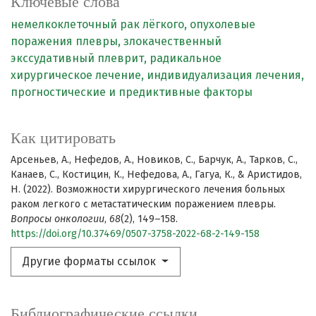
Ключевые слова
немелкоклеточный рак лёгкого,
опухолевые
поражения плевры,
злокачественный
экссудативный плеврит,
радикальное
хирургическое лечение,
индивидуализация лечения,
прогностические и предиктивные факторы
Как цитировать
Арсеньев, А., Нефедов, А., Новиков, С., Барчук, А., Тарков, С.,
Канаев, С., Костицин, К., Нефедова, А., Гагуа, К., & Аристидов,
Н. (2022). Возможности хирургического лечения больных
раком легкого с метастатическим поражением плевры.
Вопросы онкологии
,
68
(2), 149–158.
https://doi.org/10.37469/0507-3758-2022-68-2-149-158
Другие форматы ссылок
Библиографические ссылки