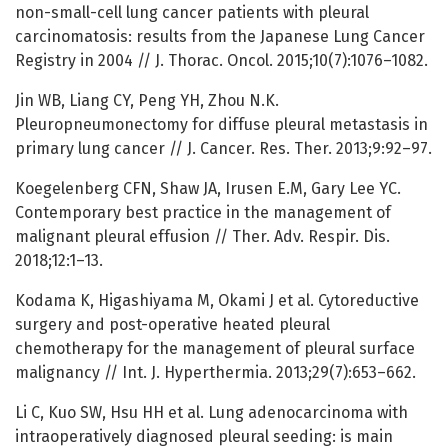
non-small-cell lung cancer patients with pleural
carcinomatosis: results from the Japanese Lung Cancer
Registry in 2004 // J. Thorac. Oncol. 2015;10(7):1076–1082.
Jin WB, Liang CY, Peng YH, Zhou N.K.
Pleuropneumonectomy for diffuse pleural metastasis in
primary lung cancer // J. Cancer. Res. Ther. 2013;9:92–97.
Koegelenberg CFN, Shaw JA, Irusen E.M, Gary Lee YC.
Contemporary best practice in the management of
malignant pleural effusion // Ther. Adv. Respir. Dis.
2018;12:1–13.
Kodama K, Higashiyama M, Okami J et al. Cytoreductive
surgery and post-operative heated pleural
chemotherapy for the management of pleural surface
malignancy // Int. J. Hyperthermia. 2013;29(7):653–662.
Li C, Kuo SW, Hsu HH et al. Lung adenocarcinoma with
intraoperatively diagnosed pleural seeding: is main