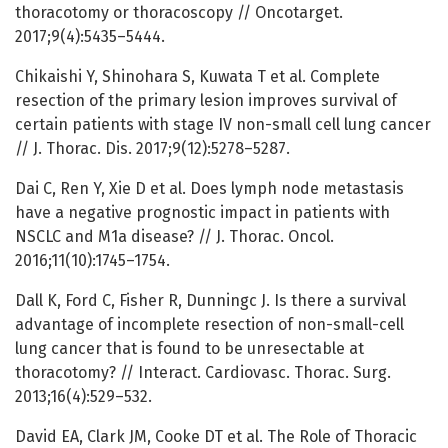
thoracotomy or thoracoscopy // Oncotarget.
2017;9(4):5435–5444.
Chikaishi Y, Shinohara S, Kuwata T et al. Complete
resection of the primary lesion improves survival of
certain patients with stage IV non-small cell lung cancer
// J. Thorac. Dis. 2017;9(12):5278–5287.
Dai C, Ren Y, Xie D et al. Does lymph node metastasis
have a negative prognostic impact in patients with
NSCLC and M1a disease? // J. Thorac. Oncol.
2016;11(10):1745–1754.
Dall K, Ford C, Fisher R, Dunningc J. Is there a survival
advantage of incomplete resection of non-small-cell
lung cancer that is found to be unresectable at
thoracotomy? // Interact. Cardiovasc. Thorac. Surg.
2013;16(4):529–532.
David EA, Clark JM, Cooke DT et al. The Role of Thoracic