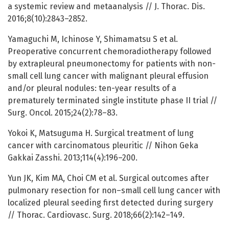
a systemic review and metaanalysis // J. Thorac. Dis.
2016;8(10):2843–2852.
Yamaguchi M, Ichinose Y, Shimamatsu S et al.
Preoperative concurrent chemoradiotherapy followed
by extrapleural pneumonectomy for patients with non-
small cell lung cancer with malignant pleural effusion
and/or pleural nodules: ten-year results of a
prematurely terminated single institute phase II trial //
Surg. Oncol. 2015;24(2):78–83.
Yokoi K, Matsuguma H. Surgical treatment of lung
cancer with carcinomatous pleuritic // Nihon Geka
Gakkai Zasshi. 2013;114(4):196–200.
Yun JK, Kim MA, Choi CM et al. Surgical outcomes after
pulmonary resection for non–small cell lung cancer with
localized pleural seeding first detected during surgery
// Thorac. Cardiovasc. Surg. 2018;66(2):142–149.