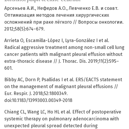
Арсеньев А.И., Нефедов А.О., Левченко Е.В. и соавт.
Оптимизация методов лечения хирургических
осложнений при раке лёгкого // Вопросы онкологии.
2012;58(5):674–679.
Arrieta O, Escamilla-López I, Lyra-González I et al.
Radical aggressive treatment among non-small cell lung
cancer patients with malignant pleural effusion without
extra-thoracic disease // J. Thorac. Dis. 2019;11(2):595–
601.
Bibby AC, Dorn P, Psallidas I et al. ERS/EACTS statement
on the management of malignant pleural effusions //
Eur. Respir. J. 2018;52:1800349.
doi:10.1183/13993003.00349-2018
Chiang CL, Wang LC, Ho HL et al. Effect of postoperative
systemic therapy on pulmonary adenocarcinoma with
unexpected pleural spread detected during