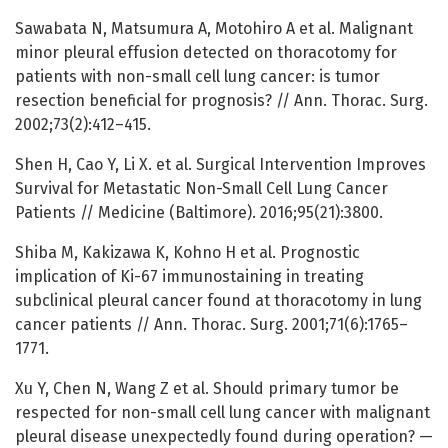
Sawabata N, Matsumura A, Motohiro A et al. Malignant
minor pleural effusion detected on thoracotomy for
patients with non-small cell lung cancer: is tumor
resection beneficial for prognosis? // Ann. Thorac. Surg.
2002;73(2):412–415.
Shen H, Cao Y, Li X. et al. Surgical Intervention Improves
Survival for Metastatic Non-Small Cell Lung Cancer
Patients // Medicine (Baltimore). 2016;95(21):3800.
Shiba M, Kakizawa K, Kohno H et al. Prognostic
implication of Ki-67 immunostaining in treating
subclinical pleural cancer found at thoracotomy in lung
cancer patients // Ann. Thorac. Surg. 2001;71(6):1765–
1771.
Xu Y, Chen N, Wang Z et al. Should primary tumor be
respected for non-small cell lung cancer with malignant
pleural disease unexpectedly found during operation? —