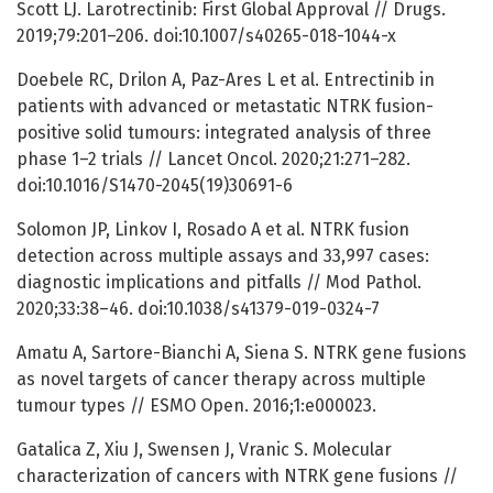
Scott LJ. Larotrectinib: First Global Approval // Drugs.
2019;79:201–206. doi:10.1007/s40265-018-1044-x
Doebele RC, Drilon A, Paz-Ares L et al. Entrectinib in
patients with advanced or metastatic NTRK fusion-
positive solid tumours: integrated analysis of three
phase 1–2 trials // Lancet Oncol. 2020;21:271–282.
doi:10.1016/S1470-2045(19)30691-6
Solomon JP, Linkov I, Rosado A et al. NTRK fusion
detection across multiple assays and 33,997 cases:
diagnostic implications and pitfalls // Mod Pathol.
2020;33:38–46. doi:10.1038/s41379-019-0324-7
Amatu A, Sartore-Bianchi A, Siena S. NTRK gene fusions
as novel targets of cancer therapy across multiple
tumour types // ESMO Open. 2016;1:e000023.
Gatalica Z, Xiu J, Swensen J, Vranic S. Molecular
characterization of cancers with NTRK gene fusions //