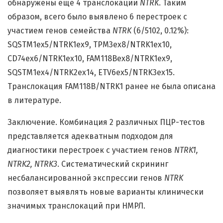
обнаружены ещё 4 транслокации
NTRK
. Таким
образом, всего было выявлено 6 перестроек с
участием генов семейства
NTRK
(6/5102, 0.12%):
SQSTM1ex5/NTRK1ex9, TPM3ex8/NTRK1ex10,
CD74ex6/NTRK1ex10, FAM118Bex8/NTRK1ex9,
SQSTM1ex4/NTRK2ex14, ETV6ex5/NTRK3ex15.
Транслокация FAM118B/NTRK1 ранее не была описана
в литературе.
Заключение. Комбинация 2 различных ПЦР-тестов
представляется адекватным подходом для
диагностики перестроек с участием генов
NTRK
1,
NTRK
2,
NTRK
3
. Систематический скрининг
несбалансированной экспрессии генов
NTRK
позволяет выявлять новые варианты клинически
значимых транслокаций при НМРЛ.