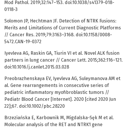
Mod Pathol. 2019;32:147–153. doi:10.1038/s41379-018-
0118-3
Solomon JP, Hechtman JF. Detection of NTRK Fusions:
Merits and Limitations of Current Diagnostic Platforms
// Cancer Res. 2019;79:3163–3168. doi:10.1158/0008-
5472.CAN-19-0372
Iyevleva AG, Raskin GA, Tiurin VI et al. Novel ALK fusion
partners in lung cancer // Cancer Lett. 2015;362:116–121.
doi:10.1016/j.canlet.2015.03.028
Preobrazhenskaya EV, Iyevleva AG, Suleymanova AM et
al. Gene rearrangements in consecutive series of
pediatric inflammatory myofibroblastic tumors //
Pediatr Blood Cancer [Internet]. 2020 [cited 2020 Jun
22];67. doi:10.1002/pbc.28220
Brzeziańska E, Karbownik M, Migdalska-Sęk M et al.
Molecular analysis of the RET and NTRK1 gene