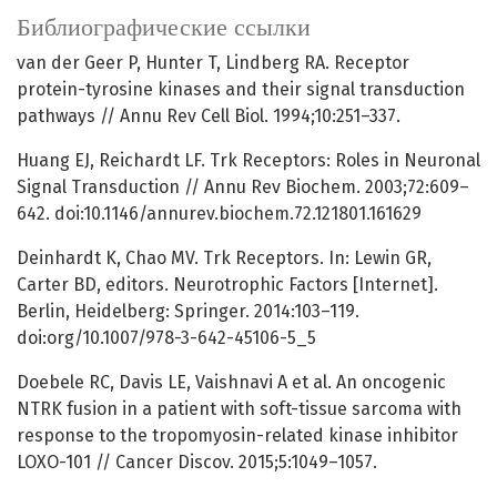
Библиографические ссылки
van der Geer P, Hunter T, Lindberg RA. Receptor
protein-tyrosine kinases and their signal transduction
pathways // Annu Rev Cell Biol. 1994;10:251–337.
Huang EJ, Reichardt LF. Trk Receptors: Roles in Neuronal
Signal Transduction // Annu Rev Biochem. 2003;72:609–
642. doi:10.1146/annurev.biochem.72.121801.161629
Deinhardt K, Chao MV. Trk Receptors. In: Lewin GR,
Carter BD, editors. Neurotrophic Factors [Internet].
Berlin, Heidelberg: Springer. 2014:103–119.
doi:org/10.1007/978-3-642-45106-5_5
Doebele RC, Davis LE, Vaishnavi A et al. An oncogenic
NTRK fusion in a patient with soft-tissue sarcoma with
response to the tropomyosin-related kinase inhibitor
LOXO-101 // Cancer Discov. 2015;5:1049–1057.