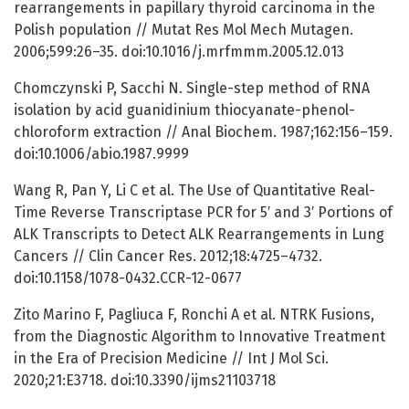
rearrangements in papillary thyroid carcinoma in the
Polish population // Mutat Res Mol Mech Mutagen.
2006;599:26–35. doi:10.1016/j.mrfmmm.2005.12.013
Chomczynski P, Sacchi N. Single-step method of RNA
isolation by acid guanidinium thiocyanate-phenol-
chloroform extraction // Anal Biochem. 1987;162:156–159.
doi:10.1006/abio.1987.9999
Wang R, Pan Y, Li C et al. The Use of Quantitative Real-
Time Reverse Transcriptase PCR for 5′ and 3′ Portions of
ALK Transcripts to Detect ALK Rearrangements in Lung
Cancers // Clin Cancer Res. 2012;18:4725–4732.
doi:10.1158/1078-0432.CCR-12-0677
Zito Marino F, Pagliuca F, Ronchi A et al. NTRK Fusions,
from the Diagnostic Algorithm to Innovative Treatment
in the Era of Precision Medicine // Int J Mol Sci.
2020;21:E3718. doi:10.3390/ijms21103718