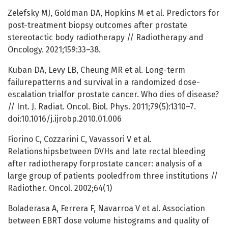
Zelefsky MJ, Goldman DA, Hopkins M et al. Predictors for
post-treatment biopsy outcomes after prostate
stereotactic body radiotherapy // Radiotherapy and
Oncology. 2021;159:33–38.
Kuban DA, Levy LB, Cheung MR et al. Long-term
failurepatterns and survival in a randomized dose-
escalation trialfor prostate cancer. Who dies of disease?
// Int. J. Radiat. Oncol. Biol. Phys. 2011;79(5):1310–7.
doi:10.1016/j.ijrobp.2010.01.006
Fiorino C, Cozzarini C, Vavassori V et al.
Relationshipsbetween DVHs and late rectal bleeding
after radiotherapy forprostate cancer: analysis of a
large group of patients pooledfrom three institutions //
Radiother. Oncol. 2002;64(1)
Boladerasa A, Ferrera F, Navarroa V et al. Association
between EBRT dose volume histograms and quality of