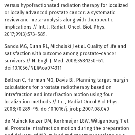
versus hypofractionated radiation therapy for localized
or locally advanced prostate cancer: a systematic
review and meta-analysis along with therapeutic
implications // Int. J. Radiat. Oncol. Biol. Phys.
2017;99(3):573–589.
Sanda MG, Dunn RL, Michalski J et al. Quality of life and
satisfaction with outcome among prostate-cancer
survivors // N. Engl. J. Med. 2008;358:1250–61.
doi:10.1056/NEJMoa074311
Beltran C, Herman MG, Davis BJ. Planning target margin
calculations for prostate radiotherapy based on
intrafraction and interfraction motion using four
localization methods // Int J Radiat Oncol Biol Phys.
2008;70:289–95. doi:10.1016/j.ijrobp.2007.08.040
de Muinck Keizer DM, Kerkmeijer LGW, Willigenburg T et
al. Prostate intrafraction motion during the preparation