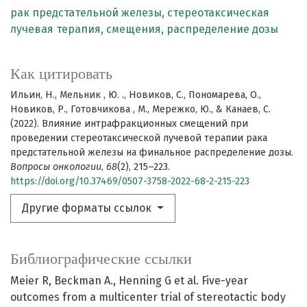
рак предстательной железы,
стереотаксическая
лучевая терапия,
смещения,
распределение дозы
Как цитировать
Ильин, Н., Мельник , Ю. ., Новиков, С., Пономарева, О.,
Новиков, Р., Готовчикова , М., Мережко, Ю., & Канаев, С.
(2022). Влияние интрафракционных смещений при
проведении стереотаксической лучевой терапии рака
предстательной железы на финальное распределение дозы.
Вопросы онкологии
,
68
(2), 215–223.
https://doi.org/10.37469/0507-3758-2022-68-2-215-223
Другие форматы ссылок
Библиографические ссылки
Meier R, Beckman A., Henning G et al. Five-year
outcomes from a multicenter trial of stereotactic body