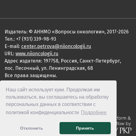
Издатель: © АННМО «Вопросы онкологии», 2017-2026
Тел.: +7 (931) 339-98-93
E-mail:
center.petrova@niioncologii.ru
URL:
www.niioncologii.ru
Адрес издателя: 197758, Россия, Санкт-Петербург,
пос. Песочный, ул. Ленинградская, 68
Все права защищены.
ISSN 0507-3758 (Print)
Наш сайт использует куки. Продолжая им
ISSN 2949-4915 (Online)
пользоваться, вы соглашаетесь на обработку
персональных данных в соответствии с
политикой конфиденциальности
Подробнее
Отклонить
Принять