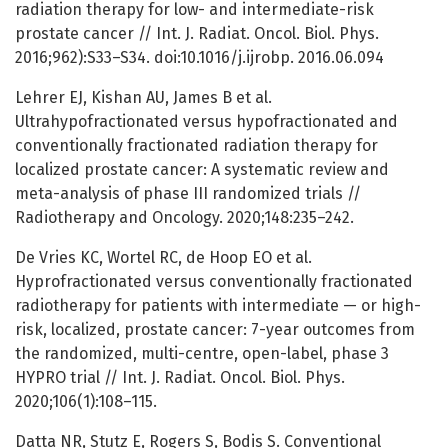
radiation therapy for low- and intermediate-risk
prostate cancer // Int. J. Radiat. Oncol. Biol. Phys.
2016;962):S33–S34. doi:10.1016/j.ijrobp. 2016.06.094
Lehrer EJ, Kishan AU, James B et al.
Ultrahypofractionated versus hypofractionated and
conventionally fractionated radiation therapy for
localized prostate cancer: A systematic review and
meta-analysis of phase III randomized trials //
Radiotherapy and Oncology. 2020;148:235–242.
De Vries KC, Wortel RC, de Hoop EO et al.
Hyprofractionated versus conventionally fractionated
radiotherapy for patients with intermediate — or high-
risk, localized, prostate cancer: 7-year outcomes from
the randomized, multi-centre, open-label, phase 3
HYPRO trial // Int. J. Radiat. Oncol. Biol. Phys.
2020;106(1):108–115.
Datta NR, Stutz E, Rogers S, Bodis S. Conventional