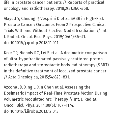
life in prostate cancer patients // Reports of practical
oncology and radiotherapy. 2018;2(3):360–368.
Alayed Y, Cheung P, Vesprini D et al. SABR in High-Risk
Prostate Cancer: Outcomes From 2 Prospective Clinical
Trials With and Without Elective Nodal Irradiation // Int.
J. Radiat. Oncol. Biol. Phys. 2019;104(1):36–41.
doi:10.1016/j.ijrobp.2018.11.011
Kole TP, Nichols RC, Lei S et al. A dosimetric comparison
of ultra-hypofractionated passively scattered proton
radiotherapy and stereotactic body radiotherapy (SBRT)
in the definitive treatment of localized prostate cancer
// Acta Oncologica, 2015;54:825–831.
Azcona JD, Xing L, Xin Chen et al. Assessing the
Dosimetric Impact of Real-Time Prostate Motion During
Volumetric Modulated Arc Therapy // Int. J. Radiat.
Oncol. Biol. Phys. 2014;88(5):1167–1174.
doi:10.1016/j.ijrobp.2013.12.015