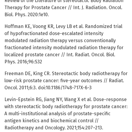
Review of the Literature of stereotactic Body Radiation
Therapy for Prostate Cancer // Int. J. Radiation. Oncol.
Biol. Phys. 2020:1e10.
Hoffman KE, Voong KR, Levy LB et al. Randomized trial
of hypofractionated dose-escalated intensity
modulated radiation therapy versus conventionally
fractionated intensity modulated radiation therapy for
localized prostate cancer // Int. Radiat. Oncol. Biol.
Phys. 2016;96:S32
Freeman DE, King CR. Stereotactic body radiotherapy for
low-risk prostate cancer: five-year outcomes // Radiat.
Oncol. 2011;6:3. doi:10.1186/1748-717X-6-3
Levin-Epstein RG, Jiang NY, Wang X et al. Dose-response
with stereotactic body radiotherapy for prostate cancer:
A multi-institutional analysis of prostate-specific
antigen kinetics and biochemical control //
Radiotherapy and Oncology. 2021;154:207–213.