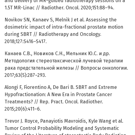
and delivery of MR-guided radiotherapy sessions on a
1.5T MR-Linac // Radiother. Oncol. 2020;151:88–94.
Novikov SN, Kanaev S, Melnik J et al. Assessing the
dosimetric impact of intra-fractional prostate motion
during SBRT // Radiotherapy and Oncology.
2018;127:S416–S417.
Канаев С.В., Новиков С.Н., Мельник Ю.С. и др.
Методология стереотаксической лучевой терапии
рака предстательной железы // Вопросы онкологии.
2017;63(5):287–293.
Alongi F, Fiorentino A, De Bari B. SBRT and Extreme
Hypofractionation: A New Era in Prostate Cancer
Treatments? // Rep. Pract. Oncol. Radiother.
2015;20(6):411–6.
Trevor J. Royce, Panayiotis Mavroidis, Kyle Wang et al.
Tumor Control Probability Modeling and Systematic