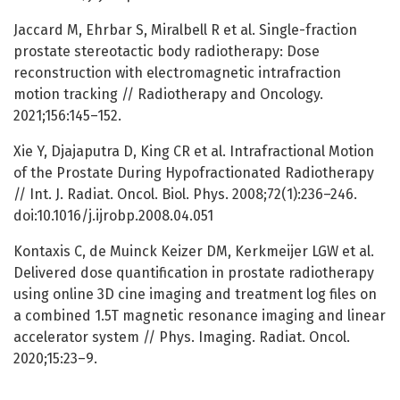
Jaccard M, Ehrbar S, Miralbell R et al. Single-fraction
prostate stereotactic body radiotherapy: Dose
reconstruction with electromagnetic intrafraction
motion tracking // Radiotherapy and Oncology.
2021;156:145–152.
Xie Y, Djajaputra D, King CR et al. Intrafractional Motion
of the Prostate During Hypofractionated Radiotherapy
// Int. J. Radiat. Oncol. Biol. Phys. 2008;72(1):236–246.
doi:10.1016/j.ijrobp.2008.04.051
Kontaxis C, de Muinck Keizer DM, Kerkmeijer LGW et al.
Delivered dose quantification in prostate radiotherapy
using online 3D cine imaging and treatment log files on
a combined 1.5T magnetic resonance imaging and linear
accelerator system // Phys. Imaging. Radiat. Oncol.
2020;15:23–9.