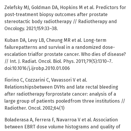
Zelefsky MJ, Goldman DA, Hopkins M et al. Predictors for
post-treatment biopsy outcomes after prostate
stereotactic body radiotherapy // Radiotherapy and
Oncology. 2021;159:33–38.
Kuban DA, Levy LB, Cheung MR et al. Long-term
failurepatterns and survival in a randomized dose-
escalation trialfor prostate cancer. Who dies of disease?
// Int. J. Radiat. Oncol. Biol. Phys. 2011;79(5):1310–7.
doi:10.1016/j.ijrobp.2010.01.006
Fiorino C, Cozzarini C, Vavassori V et al.
Relationshipsbetween DVHs and late rectal bleeding
after radiotherapy forprostate cancer: analysis of a
large group of patients pooledfrom three institutions //
Radiother. Oncol. 2002;64(1)
Boladerasa A, Ferrera F, Navarroa V et al. Association
between EBRT dose volume histograms and quality of