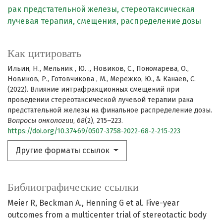
рак предстательной железы,
стереотаксическая
лучевая терапия,
смещения,
распределение дозы
Как цитировать
Ильин, Н., Мельник , Ю. ., Новиков, С., Пономарева, О.,
Новиков, Р., Готовчикова , М., Мережко, Ю., & Канаев, С.
(2022). Влияние интрафракционных смещений при
проведении стереотаксической лучевой терапии рака
предстательной железы на финальное распределение дозы.
Вопросы онкологии
,
68
(2), 215–223.
https://doi.org/10.37469/0507-3758-2022-68-2-215-223
Другие форматы ссылок
Библиографические ссылки
Meier R, Beckman A., Henning G et al. Five-year
outcomes from a multicenter trial of stereotactic body