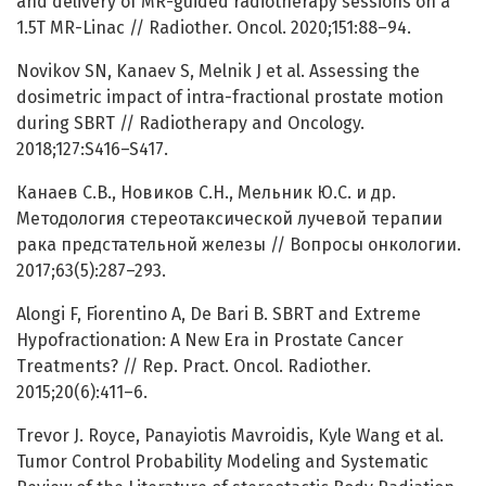
and delivery of MR-guided radiotherapy sessions on a
1.5T MR-Linac // Radiother. Oncol. 2020;151:88–94.
Novikov SN, Kanaev S, Melnik J et al. Assessing the
dosimetric impact of intra-fractional prostate motion
during SBRT // Radiotherapy and Oncology.
2018;127:S416–S417.
Канаев С.В., Новиков С.Н., Мельник Ю.С. и др.
Методология стереотаксической лучевой терапии
рака предстательной железы // Вопросы онкологии.
2017;63(5):287–293.
Alongi F, Fiorentino A, De Bari B. SBRT and Extreme
Hypofractionation: A New Era in Prostate Cancer
Treatments? // Rep. Pract. Oncol. Radiother.
2015;20(6):411–6.
Trevor J. Royce, Panayiotis Mavroidis, Kyle Wang et al.
Tumor Control Probability Modeling and Systematic