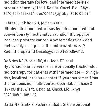
radiation therapy for low- and intermediate-risk
prostate cancer // Int. J. Radiat. Oncol. Biol. Phys.
2016;962):S33–S34. doi:10.1016/j.ijrobp. 2016.06.094
Lehrer EJ, Kishan AU, James B et al.
Ultrahypofractionated versus hypofractionated and
conventionally fractionated radiation therapy for
localized prostate cancer: A systematic review and
meta-analysis of phase III randomized trials //
Radiotherapy and Oncology. 2020;148:235–242.
De Vries KC, Wortel RC, de Hoop EO et al.
Hyprofractionated versus conventionally fractionated
radiotherapy for patients with intermediate — or high-
risk, localized, prostate cancer: 7-year outcomes from
the randomized, multi-centre, open-label, phase 3
HYPRO trial // Int. J. Radiat. Oncol. Biol. Phys.
2020;106(1):108–115.
Datta NR, Stutz E, Rogers S, Bodis S. Conventional