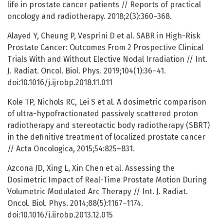
life in prostate cancer patients // Reports of practical
oncology and radiotherapy. 2018;2(3):360–368.
Alayed Y, Cheung P, Vesprini D et al. SABR in High-Risk
Prostate Cancer: Outcomes From 2 Prospective Clinical
Trials With and Without Elective Nodal Irradiation // Int.
J. Radiat. Oncol. Biol. Phys. 2019;104(1):36–41.
doi:10.1016/j.ijrobp.2018.11.011
Kole TP, Nichols RC, Lei S et al. A dosimetric comparison
of ultra-hypofractionated passively scattered proton
radiotherapy and stereotactic body radiotherapy (SBRT)
in the definitive treatment of localized prostate cancer
// Acta Oncologica, 2015;54:825–831.
Azcona JD, Xing L, Xin Chen et al. Assessing the
Dosimetric Impact of Real-Time Prostate Motion During
Volumetric Modulated Arc Therapy // Int. J. Radiat.
Oncol. Biol. Phys. 2014;88(5):1167–1174.
doi:10.1016/j.ijrobp.2013.12.015