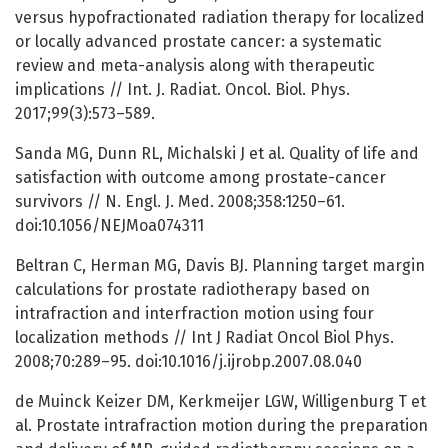
versus hypofractionated radiation therapy for localized
or locally advanced prostate cancer: a systematic
review and meta-analysis along with therapeutic
implications // Int. J. Radiat. Oncol. Biol. Phys.
2017;99(3):573–589.
Sanda MG, Dunn RL, Michalski J et al. Quality of life and
satisfaction with outcome among prostate-cancer
survivors // N. Engl. J. Med. 2008;358:1250–61.
doi:10.1056/NEJMoa074311
Beltran C, Herman MG, Davis BJ. Planning target margin
calculations for prostate radiotherapy based on
intrafraction and interfraction motion using four
localization methods // Int J Radiat Oncol Biol Phys.
2008;70:289–95. doi:10.1016/j.ijrobp.2007.08.040
de Muinck Keizer DM, Kerkmeijer LGW, Willigenburg T et
al. Prostate intrafraction motion during the preparation