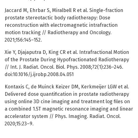
Jaccard M, Ehrbar S, Miralbell R et al. Single-fraction
prostate stereotactic body radiotherapy: Dose
reconstruction with electromagnetic intrafraction
motion tracking // Radiotherapy and Oncology.
2021;156:145–152.
Xie Y, Djajaputra D, King CR et al. Intrafractional Motion
of the Prostate During Hypofractionated Radiotherapy
// Int. J. Radiat. Oncol. Biol. Phys. 2008;72(1):236–246.
doi:10.1016/j.ijrobp.2008.04.051
Kontaxis C, de Muinck Keizer DM, Kerkmeijer LGW et al.
Delivered dose quantification in prostate radiotherapy
using online 3D cine imaging and treatment log files on
a combined 1.5T magnetic resonance imaging and linear
accelerator system // Phys. Imaging. Radiat. Oncol.
2020;15:23–9.