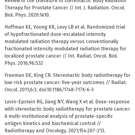
Review of the Literature of stereotactic Body Radiation
Therapy for Prostate Cancer // Int. J. Radiation. Oncol.
Biol. Phys. 2020:1e10.
Hoffman KE, Voong KR, Levy LB et al. Randomized trial
of hypofractionated dose-escalated intensity
modulated radiation therapy versus conventionally
fractionated intensity modulated radiation therapy for
localized prostate cancer // Int. Radiat. Oncol. Biol.
Phys. 2016;96:S32
Freeman DE, King CR. Stereotactic body radiotherapy for
low-risk prostate cancer: five-year outcomes // Radiat.
Oncol. 2011;6:3. doi:10.1186/1748-717X-6-3
Levin-Epstein RG, Jiang NY, Wang X et al. Dose-response
with stereotactic body radiotherapy for prostate cancer:
A multi-institutional analysis of prostate-specific
antigen kinetics and biochemical control //
Radiotherapy and Oncology. 2021;154:207–213.