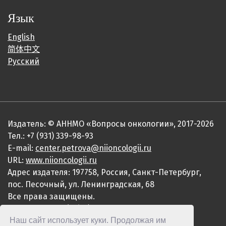
Язык
English
简体中文
Русский
Издатель: © АННМО «Вопросы онкологии», 2017-2026
Тел.: +7 (931) 339-98-93
E-mail:
center.petrova@niioncologii.ru
URL:
www.niioncologii.ru
Адрес издателя: 197758, Россия, Санкт-Петербург,
пос. Песочный, ул. Ленинградская, 68
Все права защищены.
ISSN 0507-3758 (Print)
Наш сайт использует куки. Продолжая им
ISSN 2949-4915 (Online)