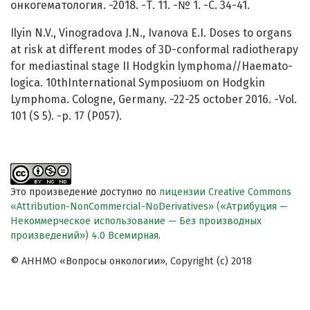
онкогематология. -2018. -Т. 11. -№ 1. -С. 34-41.
Ilyin N.V., Vinogradova J.N., Ivanova E.I. Doses to organs
at risk at different modes of 3D-conformal radiotherapy
for mediastinal stage II Hodgkin lymphoma//Haemato-
logica. 10thInternational Symposiuom on Hodgkin
Lymphoma. Cologne, Germany. -22-25 october 2016. -Vol.
101 (S 5). -p. 17 (P057).
Это произведение доступно по
лицензии Creative Commons
«Attribution-NonCommercial-NoDerivatives» («Атрибуция —
Некоммерческое использование — Без производных
произведений») 4.0 Всемирная
.
© АННМО «Вопросы онкологии», Copyright (c) 2018