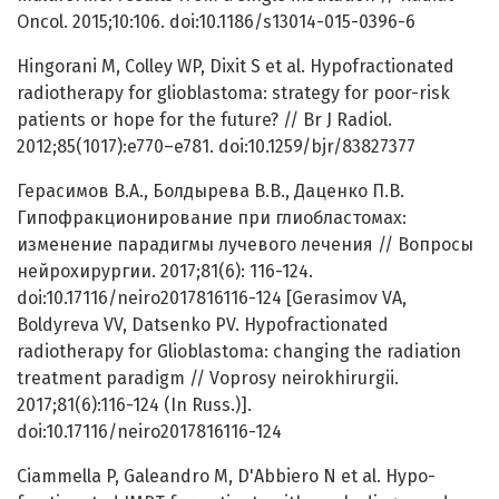
Oncol. 2015;10:106. doi:10.1186/s13014-015-0396-6
Hingorani M, Colley WP, Dixit S et al. Hypofractionated
radiotherapy for glioblastoma: strategy for poor-risk
patients or hope for the future? // Br J Radiol.
2012;85(1017):e770–e781. doi:10.1259/bjr/83827377
Герасимов В.А., Болдырева В.В., Даценко П.В.
Гипофракционирование при глиобластомах:
изменение парадигмы лучевого лечения // Вопросы
нейрохирургии. 2017;81(6): 116-124.
doi:10.17116/neiro2017816116-124 [Gerasimov VA,
Boldyreva VV, Datsenko PV. Hypofractionated
radiotherapy for Glioblastoma: changing the radiation
treatment paradigm // Voprosy neirokhirurgii.
2017;81(6):116-124 (In Russ.)].
doi:10.17116/neiro2017816116-124
Ciammella P, Galeandro M, D'Abbiero N et al. Hypo-