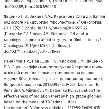
and Clinical Implications // Front Oncol. 2020;10:590648.
doi:10.3389/fonc.2020.590648
Даценко П.В., Зайцев А.М., Кирсанова О.Н и др. Взгляд
радиолога на хирургию глиобластомы // Онкология.
2017;6(5):15-22. doi:10.17116/onkolog20176515-22
[Datsenko PV, Zaitsev AM, Kirsanova ON et al. A
radiologist’s opinion about surgery for Glioblastoma //
Oncologiya. 2017;6(5):15-22 (In Russ.)].
doi:10.17116/onkolog20176515-22
Измайлов Т.Р., Паньшин Г.А., Милюков С.М., Даценко
П.В. Оценка эффективности лучевой терапии глиом
высокой степени злокачественности на основе
модели ВДФ (время — доза — фракционирование) //
Вопросы онкологии. 2013;59(5):629-635 [Izmailov TR,
Panshin GA, Milyukov SM, Datsenko PV. Evaluation the
effectiveness of radiation therapy high-grade gliomas
based on the model of TDF (time — dose —
fractionation) // Voprosy onkologii. 2013;59(5):629-635