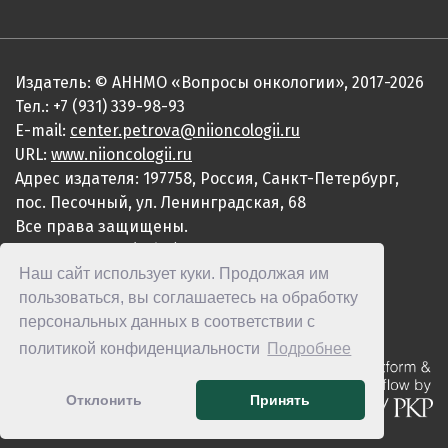
Издатель: © АННМО «Вопросы онкологии», 2017-2026
Тел.: +7 (931) 339-98-93
E-mail:
center.petrova@niioncologii.ru
URL:
www.niioncologii.ru
Адрес издателя: 197758, Россия, Санкт-Петербург,
пос. Песочный, ул. Ленинградская, 68
Все права защищены.
ISSN 0507-3758 (Print)
Наш сайт использует куки. Продолжая им
ISSN 2949-4915 (Online)
пользоваться, вы соглашаетесь на обработку
персональных данных в соответствии с
политикой конфиденциальности
Подробнее
Отклонить
Принять