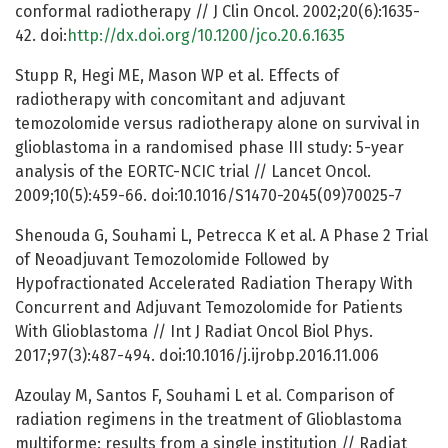
conformal radiotherapy // J Clin Oncol. 2002;20(6):1635-
42. doi:
http://dx.doi.org/10.1200/jco.20.6.1635
Stupp R, Hegi ME, Mason WP et al. Effects of
radiotherapy with concomitant and adjuvant
temozolomide versus radiotherapy alone on survival in
glioblastoma in a randomised phase III study: 5-year
analysis of the EORTC-NCIC trial // Lancet Oncol.
2009;10(5):459-66. doi:10.1016/S1470-2045(09)70025-7
Shenouda G, Souhami L, Petrecca K et al. A Phase 2 Trial
of Neoadjuvant Temozolomide Followed by
Hypofractionated Accelerated Radiation Therapy With
Concurrent and Adjuvant Temozolomide for Patients
With Glioblastoma // Int J Radiat Oncol Biol Phys.
2017;97(3):487-494. doi:10.1016/j.ijrobp.2016.11.006
Azoulay M, Santos F, Souhami L et al. Comparison of
radiation regimens in the treatment of Glioblastoma
multiforme: results from a single institution // Radiat