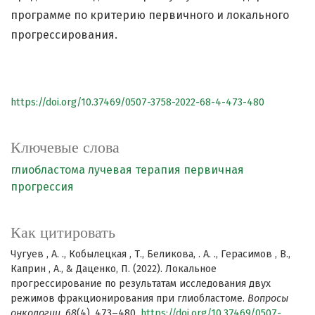
программе по критерию первичного и локального
прогрессирования.
https://doi.org/10.37469/0507-3758-2022-68-4-473-480
Ключевые слова
глиобластома
лучевая терапия
первичная
прогрессия
Как цитировать
Чугуев , А. ., Кобылецкая , Т., Беликова, . А. ., Герасимов , В.,
Каприн , А., & Даценко, П. (2022). Локальное
прогрессирование по результатам исследования двух
режимов фракционирования при глиобластоме.
Вопросы
онкологии
,
68
(4), 473–480.
https://doi.org/10.37469/0507-