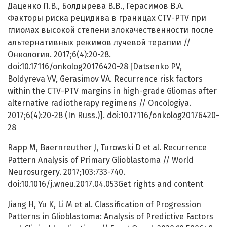
Даценко П.В., Болдырева В.В., Герасимов В.А.
Факторы риска рецидива в границах CTV-PTV при
глиомах высокой степени злокачественности после
альтернативных режимов лучевой терапии //
Онкология. 2017;6(4):20-28.
doi:10.17116/onkolog20176420-28 [Datsenko PV,
Boldyreva VV, Gerasimov VA. Recurrence risk factors
within the CTV-PTV margins in high-grade Gliomas after
alternative radiotherapy regimens // Oncologiya.
2017;6(4):20-28 (In Russ.)]. doi:10.17116/onkolog20176420-
28
Rapp M, Baernreuther J, Turowski D et al. Recurrence
Pattern Analysis of Primary Glioblastoma // World
Neurosurgery. 2017;103:733-740.
doi:10.1016/j.wneu.2017.04.053Get rights and content
Jiang H, Yu K, Li M et al. Classification of Progression
Patterns in Glioblastoma: Analysis of Predictive Factors