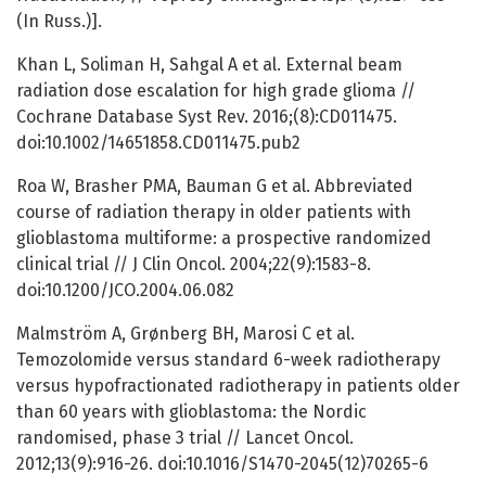
(In Russ.)].
Khan L, Soliman H, Sahgal A et al. External beam
radiation dose escalation for high grade glioma //
Cochrane Database Syst Rev. 2016;(8):CD011475.
doi:10.1002/14651858.CD011475.pub2
Roa W, Brasher PMA, Bauman G et al. Abbreviated
course of radiation therapy in older patients with
glioblastoma multiforme: a prospective randomized
clinical trial // J Clin Oncol. 2004;22(9):1583-8.
doi:10.1200/JCO.2004.06.082
Malmström A, Grønberg BH, Marosi C et al.
Temozolomide versus standard 6-week radiotherapy
versus hypofractionated radiotherapy in patients older
than 60 years with glioblastoma: the Nordic
randomised, phase 3 trial // Lancet Oncol.
2012;13(9):916-26. doi:10.1016/S1470-2045(12)70265-6