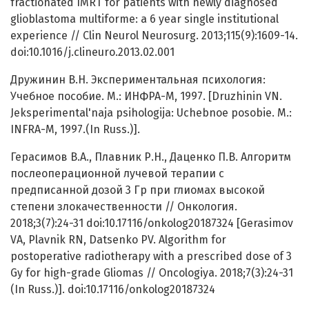
fractionated IMRT for patients with newly diagnosed
glioblastoma multiforme: a 6 year single institutional
experience // Clin Neurol Neurosurg. 2013;115(9):1609-14.
doi:10.1016/j.clineuro.2013.02.001
Дружинин В.Н. Экспериментальная психология:
Учебное пособие. М.: ИНФРА-М, 1997. [Druzhinin VN.
Jeksperimental'naja psihologija: Uchebnoe posobie. M.:
INFRA-M, 1997.(In Russ.)].
Герасимов В.А., Плавник Р.Н., Даценко П.В. Алгоритм
послеоперационной лучевой терапии с
предписанной дозой 3 Гр при глиомах высокой
степени злокачественности // Онкология.
2018;3(7):24-31 doi:10.17116/onkolog20187324 [Gerasimov
VA, Plavnik RN, Datsenko PV. Algorithm for
postoperative radiotherapy with a prescribed dose of 3
Gy for high-grade Gliomas // Oncologiya. 2018;7(3):24-31
(In Russ.)]. doi:10.17116/onkolog20187324