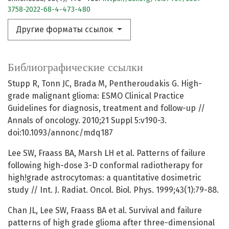
3758-2022-68-4-473-480
Другие форматы ссылок
Библиографические ссылки
Stupp R, Tonn JC, Brada M, Pentheroudakis G. High-
grade malignant glioma: ESMO Clinical Practice
Guidelines for diagnosis, treatment and follow-up //
Annals of oncology. 2010;21 Suppl 5:v190-3.
doi:10.1093/annonc/mdq187
Lee SW, Fraass BA, Marsh LH et al. Patterns of failure
following high-dose 3-D conformal radiotherapy for
high!grade astrocytomas: a quantitative dosimetric
study // Int. J. Radiat. Oncol. Biol. Phys. 1999;43(1):79-88.
Chan JL, Lee SW, Fraass BA et al. Survival and failure
patterns of high grade glioma after three-dimensional