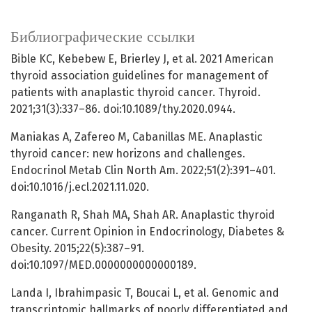
Библиографические ссылки
Bible KC, Kebebew E, Brierley J, et al. 2021 American
thyroid association guidelines for management of
patients with anaplastic thyroid cancer. Thyroid.
2021;31(3):337–86. doi:10.1089/thy.2020.0944.
Maniakas A, Zafereo M, Cabanillas ME. Anaplastic
thyroid cancer: new horizons and challenges.
Endocrinol Metab Clin North Am. 2022;51(2):391–401.
doi:10.1016/j.ecl.2021.11.020.
Ranganath R, Shah MA, Shah AR. Anaplastic thyroid
cancer. Current Opinion in Endocrinology, Diabetes &
Obesity. 2015;22(5):387–91.
doi:10.1097/MED.0000000000000189.
Landa I, Ibrahimpasic T, Boucai L, et al. Genomic and
transcriptomic hallmarks of poorly differentiated and