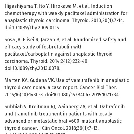
Higashiyama T, Ito Y, Hirokawa M, et al. Induction
chemotherapy with weekly paclitaxel administration for
anaplastic thyroid carcinoma. Thyroid. 2010;20(1):7-14.
doi:10.1089/thy.2009.0115.
Sosa JA, Elisei R, Jarzab B, et al. Randomized safety and
efficacy study of fosbretabulin with
paclitaxel/carboplatin against anaplastic thyroid
carcinoma. Thyroid. 2014;24(2):232-40.
doi:10.1089/thy.2013.0078.
Marten KA, Gudena VK. Use of vemurafenib in anaplastic
thyroid carcinoma: a case report. Cancer Biol Ther.
2015;16(10):1430-3. doi:10.1080/15384047.2015.1071734.
Subbiah V, Kreitman RJ, Wainberg ZA, et al. Dabrafenib
and trametinib treatment in patients with locally
advanced or metastatic braf v600-mutant anaplastic
thyroid cancer. J Clin Oncol. 2018;36(1):7-13.