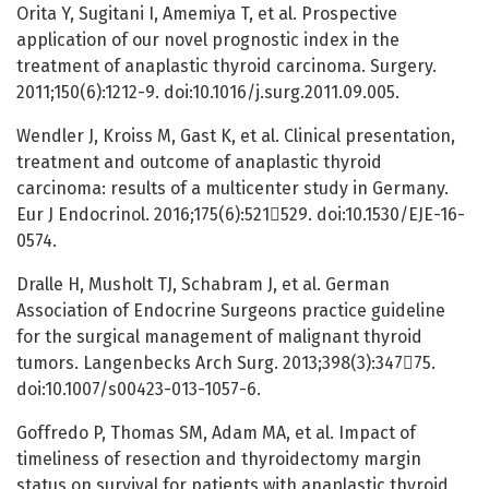
Orita Y, Sugitani I, Amemiya T, et al. Prospective
application of our novel prognostic index in the
treatment of anaplastic thyroid carcinoma. Surgery.
2011;150(6):1212-9. doi:10.1016/j.surg.2011.09.005.
Wendler J, Kroiss M, Gast K, et al. Clinical presentation,
treatment and outcome of anaplastic thyroid
carcinoma: results of a multicenter study in Germany.
Eur J Endocrinol. 2016;175(6):521529. doi:10.1530/EJE-16-
0574.
Dralle H, Musholt TJ, Schabram J, et al. German
Association of Endocrine Surgeons practice guideline
for the surgical management of malignant thyroid
tumors. Langenbecks Arch Surg. 2013;398(3):34775.
doi:10.1007/s00423-013-1057-6.
Goffredo P, Thomas SM, Adam MA, et al. Impact of
timeliness of resection and thyroidectomy margin
status on survival for patients with anaplastic thyroid