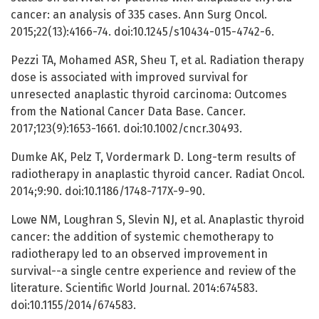
cancer: an analysis of 335 cases. Ann Surg Oncol.
2015;22(13):4166-74. doi:10.1245/s10434-015-4742-6.
Pezzi TA, Mohamed ASR, Sheu T, et al. Radiation therapy
dose is associated with improved survival for
unresected anaplastic thyroid carcinoma: Outcomes
from the National Cancer Data Base. Cancer.
2017;123(9):1653-1661. doi:10.1002/cncr.30493.
Dumke AK, Pelz T, Vordermark D. Long-term results of
radiotherapy in anaplastic thyroid cancer. Radiat Oncol.
2014;9:90. doi:10.1186/1748-717X-9-90.
Lowe NM, Loughran S, Slevin NJ, et al. Anaplastic thyroid
cancer: the addition of systemic chemotherapy to
radiotherapy led to an observed improvement in
survival--a single centre experience and review of the
literature. Scientific World Journal. 2014:674583.
doi:10.1155/2014/674583.