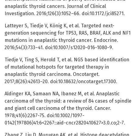
anaplastic thyroid cancers. Journal of Clinical
Investigation. 2016;126(3):1052–66. doi:10.1172/jci85271.
Latteyer S, Tiedje V, König K, et al. Targeted next-
generation sequencing for TP53, RAS, BRAF, ALK and NF1
mutations in anaplastic thyroid cancer. Endocrine.
2016;54(3):733–41. doi:10.1007/s12020-016-1080-9.
Tiedje V, Ting S, Herold T, et al. NGS based identification
of mutational hotspots for targeted therapy in
anaplastic thyroid carcinoma. Oncotarget.
2017;8(26):42613–20. doi:10.18632/oncotarget.17300.
Aldinger KA, Samaan NA, Ibanez M, et al. Anaplastic
carcinoma of the thyroid: a review of 84 cases of spindle
and giant cell carcinoma of the thyroid. Cancer.
1978;41(6):2267-75. doi:10.1002/1097-
0142(197806)41:6<2267::aid-cncr2820410627>3.0.co;2-7.
Zhang Z, Liu D, Murugan AK, et al. Histone deacetylation