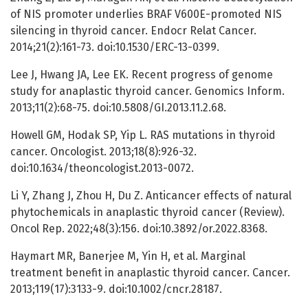
of NIS promoter underlies BRAF V600E-promoted NIS
silencing in thyroid cancer. Endocr Relat Cancer.
2014;21(2):161-73. doi:10.1530/ERC-13-0399.
Lee J, Hwang JA, Lee EK. Recent progress of genome
study for anaplastic thyroid cancer. Genomics Inform.
2013;11(2):68-75. doi:10.5808/GI.2013.11.2.68.
Howell GM, Hodak SP, Yip L. RAS mutations in thyroid
cancer. Oncologist. 2013;18(8):926-32.
doi:10.1634/theoncologist.2013-0072.
Li Y, Zhang J, Zhou H, Du Z. Anticancer effects of natural
phytochemicals in anaplastic thyroid cancer (Review).
Oncol Rep. 2022;48(3):156. doi:10.3892/or.2022.8368.
Haymart MR, Banerjee M, Yin H, et al. Marginal
treatment benefit in anaplastic thyroid cancer. Cancer.
2013;119(17):3133-9. doi:10.1002/cncr.28187.