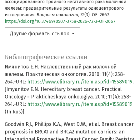
ассоциированного тройного негативного рака молочной
железы: предварительные результаты одноцентрового
исследования.
Вопросы онкологии
,
72
(3), OF–2667.
https://doi.org/10.37469/0507-3758-2026-72-3-OF-2667
Другие форматы ссылок
Библиографические ссылки
Имянитов Е.Н. Наследственный рак молочной
железы. Практическая онкология. 2010; 11(4): 258-
264.-URL:
https://www.elibrary.ru/item.asp?id=15589019
.
[Imyanitov E.N. Hereditary breast cancer. Practical
Oncology = Prakticheskaya onkologiya. 2010; 11(4): 258-
264.-URL:
https://www.elibrary.ru/item.asp?id=15589019
(In Rus)].
Goodwin P.J., Phillips K.A., West D.W., et al. Breast cancer
prognosis in BRCA1 and BRCA2 mutation carriers: an
International Prospective Breast Cancer Family Registry