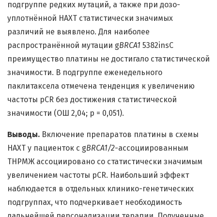
подгруппе редких мутаций, а также при дозо-
уплотнённой НАХТ статистически значимых
различий не выявлено. Для наиболее
распространённой мутации g
BRCA1
5382insC
преимущество платины не достигало статистической
значимости. В подгруппе еженедельного
паклитаксела отмечена тенденция к увеличению
частоты pCR без достижения статистической
значимости (ОШ 2,04; p = 0,051).
Выводы.
Включение препаратов платины в схемы
НАХТ у пациенток с g
BRCA1/2
-ассоциированным
ТНРМЖ ассоциировано со статистически значимым
увеличением частоты pCR. Наибольший эффект
наблюдается в отдельных клинико-генетических
подгруппах, что подчеркивает необходимость
дальнейшей персонализации терапии. Полученные