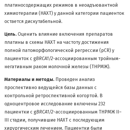
платиносодержащих режимов в неоадъювантной
химиотерапии (НАХТ) у данной категории пациенток
остается дискутабельной.
Цель.
Оценить влияние включения препаратов
платины в схемы НАХТ на частоту достижения
полной патоморфологической регрессии (pCR) у
пациенток с g
BRCA1/2-
ассоциированным тройным-
негативным раком молочной железы (ТНРМЖ).
Материалы и методы.
Проведен анализ
проспективно ведущейся базы данных с
контрольной ретроспективной когортой. В
одноцентровое исследование включены 232
пациентки с g
BRCA1/2
-ассоциированным ТНРМЖ II–
III стадии, получившие НАХТ с последующим
хирургическим лечением. Пациентки были