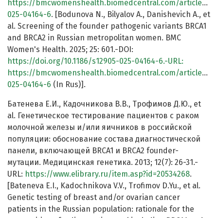
https://bmcwomenshealth.biomedcentral.com/articles/10.
025-04164-6
. [Bodunova N., Bilyalov A., Danishevich A., et
al. Screening of the founder pathogenic variants BRCA1
and BRCA2 in Russian metropolitan women. BMC
Women's Health. 2025; 25: 601.-DOI:
https://doi.org/10.1186/s12905-025-04164-6.-URL:
https://bmcwomenshealth.biomedcentral.com/articles/10.
025-04164-6
(In Rus)].
Батенева Е.И., Кадочникова В.В., Трофимов Д.Ю., et
al. Генетическое тестирование пациентов с раком
молочной железы и/или яичников в российской
популяции: обоснование состава диагностической
панели, включающей BRCA1 и BRCA2 founder-
мутации. Медицинская генетика. 2013; 12(7): 26-31.-
URL:
https://www.elibrary.ru/item.asp?id=20534268
.
[Bateneva E.I., Kadochnikova V.V., Trofimov D.Yu., et al.
Genetic testing of breast and/or ovarian cancer
patients in the Russian population: rationale for the