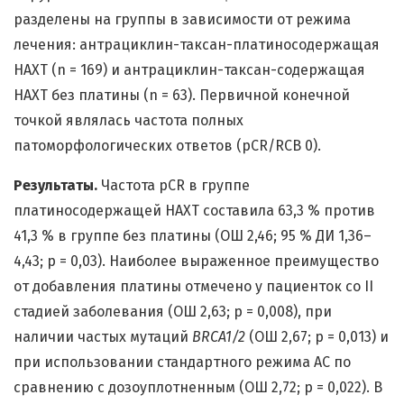
разделены на группы в зависимости от режима
лечения: антрациклин-таксан-платиносодержащая
НАХТ (n = 169) и антрациклин-таксан-содержащая
НАХТ без платины (n = 63). Первичной конечной
точкой являлась частота полных
патоморфологических ответов (pCR/RCB 0).
Результаты.
Частота pCR в группе
платиносодержащей НАХТ составила 63,3 % против
41,3 % в группе без платины (ОШ 2,46; 95 % ДИ 1,36–
4,43; p = 0,03). Наиболее выраженное преимущество
от добавления платины отмечено у пациенток со II
стадией заболевания (ОШ 2,63; p = 0,008), при
наличии частых мутаций
BRCA1/2
(ОШ 2,67; p = 0,013) и
при использовании стандартного режима AC по
сравнению с дозоуплотненным (ОШ 2,72; p = 0,022). В