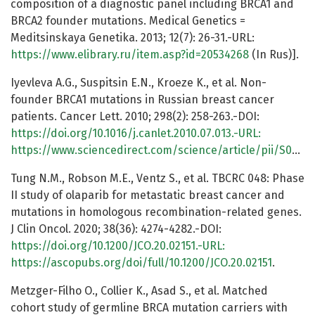
composition of a diagnostic panel including BRCA1 and
BRCA2 founder mutations. Medical Genetics =
Meditsinskaya Genetika. 2013; 12(7): 26-31.-URL:
https://www.elibrary.ru/item.asp?id=20534268
(In Rus)].
Iyevleva A.G., Suspitsin E.N., Kroeze K., et al. Non-
founder BRCA1 mutations in Russian breast cancer
patients. Cancer Lett. 2010; 298(2): 258-263.-DOI:
https://doi.org/10.1016/j.canlet.2010.07.013.-URL:
https://www.sciencedirect.com/science/article/pii/S0304383510004340
Tung N.M., Robson M.E., Ventz S., et al. TBCRC 048: Phase
II study of olaparib for metastatic breast cancer and
mutations in homologous recombination-related genes.
J Clin Oncol. 2020; 38(36): 4274-4282.-DOI:
https://doi.org/10.1200/JCO.20.02151.-URL:
https://ascopubs.org/doi/full/10.1200/JCO.20.02151
.
Metzger-Filho O., Collier K., Asad S., et al. Matched
cohort study of germline BRCA mutation carriers with