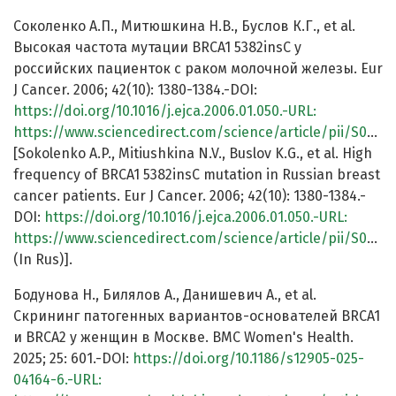
Соколенко А.П., Митюшкина Н.В., Буслов К.Г., et al.
Высокая частота мутации BRCA1 5382insC у
российских пациенток с раком молочной железы. Eur
J Cancer. 2006; 42(10): 1380-1384.-DOI:
https://doi.org/10.1016/j.ejca.2006.01.050.-URL:
https://www.sciencedirect.com/science/article/pii/S0959804906003245
[Sokolenko A.P., Mitiushkina N.V., Buslov K.G., et al. High
frequency of BRCA1 5382insC mutation in Russian breast
cancer patients. Eur J Cancer. 2006; 42(10): 1380-1384.-
DOI:
https://doi.org/10.1016/j.ejca.2006.01.050.-URL:
https://www.sciencedirect.com/science/article/pii/S0959804906003245
(In Rus)].
Бодунова Н., Билялов А., Данишевич А., et al.
Скрининг патогенных вариантов-основателей BRCA1
и BRCA2 у женщин в Москве. BMC Women's Health.
2025; 25: 601.-DOI:
https://doi.org/10.1186/s12905-025-
04164-6.-URL: