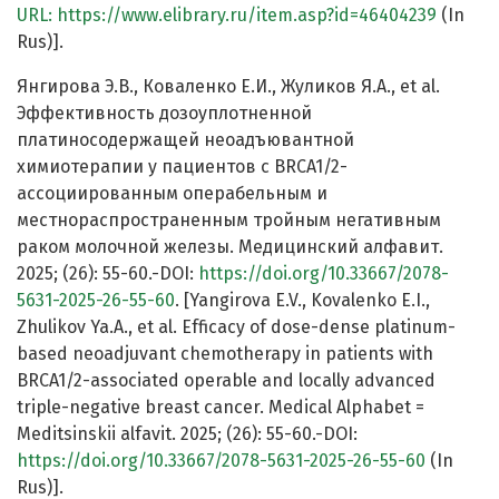
URL:
https://www.elibrary.ru/item.asp?id=46404239
(In
Rus)].
Янгирова Э.В., Коваленко Е.И., Жуликов Я.А., et al.
Эффективность дозоуплотненной
платиносодержащей неоадъювантной
химиотерапии у пациентов с BRCA1/2-
ассоциированным операбельным и
местнораспространенным тройным негативным
раком молочной железы. Медицинский алфавит.
2025; (26): 55-60.-DOI:
https://doi.org/10.33667/2078-
5631-2025-26-55-60
. [Yangirova E.V., Kovalenko E.I.,
Zhulikov Ya.A., et al. Efficacy of dose-dense platinum-
based neoadjuvant chemotherapy in patients with
BRCA1/2-associated operable and locally advanced
triple-negative breast cancer. Medical Alphabet =
Meditsinskii alfavit. 2025; (26): 55-60.-DOI:
https://doi.org/10.33667/2078-5631-2025-26-55-60
(In
Rus)].