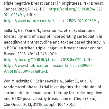
triple negative breast cancer in brightness. NPJ Breast
Cancer. 2021; 7: 142.-DOI:
https://doi.org/10.1038/s41523-
021-00349-y
. URL:
https://www.nature.com/articles/s41523-021-00349-y
.
Sella T., Gal Yam E.N., Levanon K., et al. Evaluation of
tolerability and efficacy of incorporating carboplatin in
neoadjuvant anthracycline and taxane based therapy in
a BRCA1 enriched triple-negative breast cancer cohort.
Breast. 2018; 40: 141-146.-DOI:
https://doi.org/10.1016/j.breast.2018.04.020.-URL:
https://www.thebreastonline.com/article/S0960-
9776(18)30091-8/fulltext
.
Von Minckwitz G., Schneeweiss A., Salat C., et al. A
randomized phase II trial investigating the addition of
carboplatin to neoadjuvant therapy for triple-negative
and HER2-positive early breast cancer (GeparSixto). J
Clin Oncol. 2013; 31(15_suppl): 1004.-DOI: