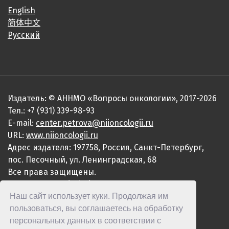
English
简体中文
Русский
Издатель: © АННМО «Вопросы онкологии», 2017-2026
Тел.: +7 (931) 339-98-93
E-mail:
center.petrova@niioncologii.ru
URL:
www.niioncologii.ru
Адрес издателя: 197758, Россия, Санкт-Петербург,
пос. Песочный, ул. Ленинградская, 68
Все права защищены.
ISSN 0507-3758 (Print)
Наш сайт использует куки. Продолжая им
ISSN 2949-4915 (Online)
пользоваться, вы соглашаетесь на обработку
персональных данных в соответствии с