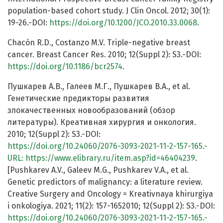
population-based cohort study. J Clin Oncol. 2012; 30(1):
19-26.-DOI:
https://doi.org/10.1200/JCO.2010.33.0068
.
Chacón R.D., Costanzo M.V. Triple-negative breast
cancer. Breast Cancer Res. 2010; 12(Suppl 2): S3.-DOI:
https://doi.org/10.1186/bcr2574
.
Пушкарев А.В., Галеев М.Г., Пушкарев В.А., et al.
Генетические предикторы развития
злокачественных новообразований (обзор
литературы). Креативная хирургия и онкология.
2010; 12(Suppl 2): S3.-DOI:
https://doi.org/10.24060/2076-3093-2021-11-2-157-165.-
URL:
https://www.elibrary.ru/item.asp?id=46404239
.
[Pushkarev A.V., Galeev M.G., Pushkarev V.A., et al.
Genetic predictors of malignancy: a literature review.
Creative Surgery and Oncology = Kreativnaya khirurgiya
i onkologiya. 2021; 11(2): 157-1652010; 12(Suppl 2): S3.-DOI:
https://doi.org/10.24060/2076-3093-2021-11-2-157-165.-