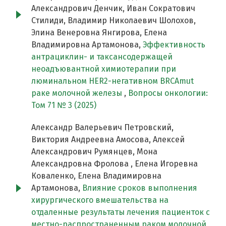
Александрович Денчик, Иван Сократович
Стилиди, Владимир Николаевич Шолохов,
Элина Венеровна Янгирова, Елена
Владимировна Артамонова,
Эффективность
антрациклин- и таксансодержащей
неоадъювантной химиотерапии при
люминальном HER2-негативном BRCAmut
раке молочной железы
,
Вопросы онкологии:
Том 71 № 3 (2025)
Александр Валерьевич Петровский,
Виктория Андреевна Амосова, Алексей
Александрович Румянцев, Мона
Александровна Фролова , Елена Игоревна
Коваленко, Елена Владимировна
Артамонова,
Влияние сроков выполнения
хирургического вмешательства на
отдаленные результаты лечения пациенток с
местно-распространенным раком молочной