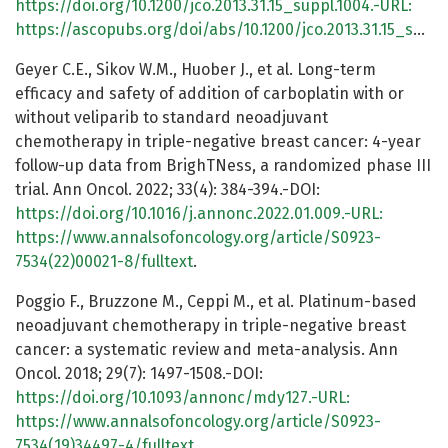
https://doi.org/10.1200/jco.2013.31.15_suppl.1004.-URL:
https://ascopubs.org/doi/abs/10.1200/jco.2013.31.15_suppl.1004
Geyer C.E., Sikov W.M., Huober J., et al. Long-term
efficacy and safety of addition of carboplatin with or
without veliparib to standard neoadjuvant
chemotherapy in triple-negative breast cancer: 4-year
follow-up data from BrighTNess, a randomized phase III
trial. Ann Oncol. 2022; 33(4): 384-394.-DOI:
https://doi.org/10.1016/j.annonc.2022.01.009.-URL:
https://www.annalsofoncology.org/article/S0923-
7534(22)00021-8/fulltext
.
Poggio F., Bruzzone M., Ceppi M., et al. Platinum-based
neoadjuvant chemotherapy in triple-negative breast
cancer: a systematic review and meta-analysis. Ann
Oncol. 2018; 29(7): 1497-1508.-DOI:
https://doi.org/10.1093/annonc/mdy127.-URL:
https://www.annalsofoncology.org/article/S0923-
7534(19)34497-4/fulltext
.