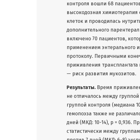
контроля вошли 68 пациенто
высокодозная химиотерапия 
клеток и проводилась нутри
дополнительного парентерал
включено 70 пациентов, кот
применением энтерального и
протоколу. Первичными коне
приживления трансплантата 
— риск развития мукозитов.
Результаты.
Время приживлени
не отличалось между группой 
группой контроля (медиана 10 
гемопоэза также не различалос
дней (МКД: 10-14), p = 0,936.
статистически между группами
против 7 дней (МКД: 6-8) эксп