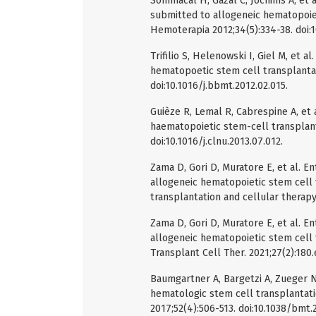
Sommacal H, Gazal C, Jochims A, et al
submitted to allogeneic hematopoie
Hemoterapia 2012;34(5):334-38. doi:
Trifilio S, Helenowski I, Giel M, et a
hematopoetic stem cell transplantat
doi:10.1016/j.bbmt.2012.02.015.
Guièze R, Lemal R, Cabrespine A, et 
haematopoietic stem-cell transplantat
doi:10.1016/j.clnu.2013.07.012.
Zama D, Gori D, Muratore E, et al. En
allogeneic hematopoietic stem cell 
transplantation and cellular therapy. 
Zama D, Gori D, Muratore E, et al. En
allogeneic hematopoietic stem cell 
Transplant Cell Ther. 2021;27(2):180.e
Baumgartner A, Bargetzi A, Zueger N,
hematologic stem cell transplantat
2017;52(4):506-513. doi:10.1038/bmt.