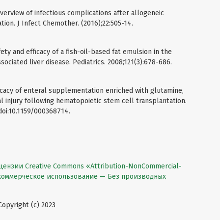
n overview of infectious complications after allogeneic
ion. J Infect Chemother. (2016);22:505-14.
fety and efficacy of a fish-oil-based fat emulsion in the
sociated liver disease. Pediatrics. 2008;121(3):678-686.
fficacy of enteral supplementation enriched with glutamine,
l injury following hematopoietic stem cell transplantation.
doi:10.1159/000368714.
цензии Creative Commons «Attribution-NonCommercial-
екоммерческое использование — Без производных
pyright (c) 2023