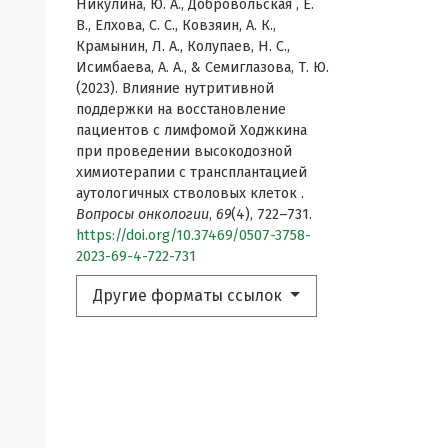
Никулина, Ю. А., Добровольская , Е.
В., Елхова, С. С., Ковзяин, А. К.,
Крамынин, Л. А., Колупаев, Н. С.,
Исимбаева, А. А., & Семиглазова, Т. Ю.
(2023). Влияние нутритивной
поддержки на восстановление
пациентов с лимфомой Ходжкина
при проведении высокодозной
химиотерапии с трансплантацией
аутологичных стволовых клеток .
Вопросы онкологии
,
69
(4), 722–731.
https://doi.org/10.37469/0507-3758-
2023-69-4-722-731
Другие форматы ссылок