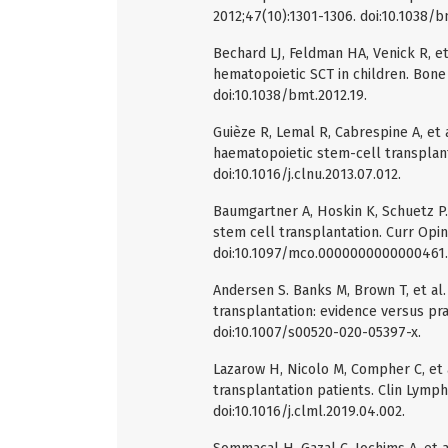
2012;47(10):1301-1306. doi:10.1038/b
Bechard LJ, Feldman HA, Venick R, et
hematopoietic SCT in children. Bone
doi:10.1038/bmt.2012.19.
Guièze R, Lemal R, Cabrespine A, et 
haematopoietic stem-cell transplantat
doi:10.1016/j.clnu.2013.07.012.
Baumgartner A, Hoskin K, Schuetz P.
stem cell transplantation. Curr Opin
doi:10.1097/mco.0000000000000461.
Andersen S. Banks M, Brown T, et al.
transplantation: evidence versus pr
doi:10.1007/s00520-020-05397-x.
Lazarow H, Nicolo M, Compher C, et 
transplantation patients. Clin Lym
doi:10.1016/j.clml.2019.04.002.