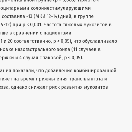
улоцитарными колониестимулирующими
составила -13 (МКИ 12-14) дней, в группе
-12) при p < 0,001. Частота тяжелых мукозитов в
ыше в сравнении с пациентами
и 20 соответственно, р < 0,05), что обуславливало
овке назогастрального зонда (11 случаев в
жки и 4 случая с таковой, p < 0,05).
ания показали, что добавление комбинированной
лияет на время приживления трансплантата и
эза, однако снижает риск развития мукозитов