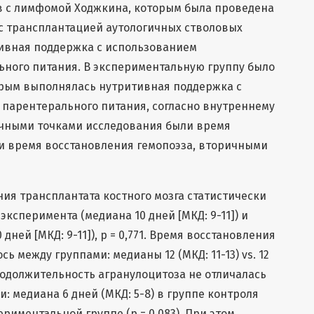
в с лимфомой Ходжкина, которым была проведена
с трансплантацией аутологичных стволовых
тивная поддержка с использованием
ьного питания. В экспериментальную группу было
орым выполнялась нутритивная поддержка с
 парентерального питания, согласно внутреннему
чными точками исследования были время
и время восстановления гемопоэза, вторичными
я трансплантата костного мозга статистически
эксперимента (медиана 10 дней [МКД: 9-11]) и
дней [МКД: 9-11]), p = 0,771. Время восстановления
ь между группами: медианы 12 (МКД: 11-13) vs. 12
 Продолжительность агранулоцитоза не отличалась
: медиана 6 дней (МКД: 5-8) в группе контроля
ериментальной группе (p = 0,083). При этом