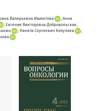
рина Валерьевна Ишматова
Анна
Евгения Викторовна Добровольская
мынин
Никита Сергеевич Колупаев
зова