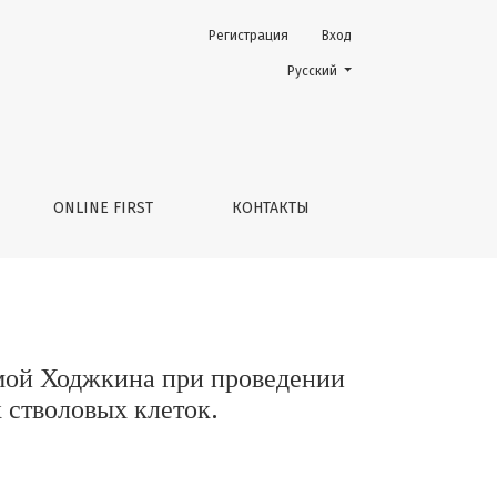
Регистрация
Вход
ении высокодозной химиотерапии с трансплантацией ау
Change the language. The current 
Русский
ONLINE FIRST
КОНТАКТЫ
мой Ходжкина при проведении
 стволовых клеток.