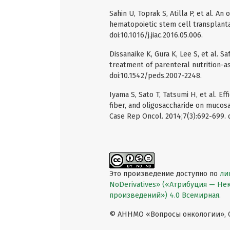
Sahin U, Toprak S, Atilla P, et al. A
hematopoietic stem cell transplantat
doi:10.1016/j.jiac.2016.05.006.
Dissanaike K, Gura K, Lee S, et al. Sa
treatment of parenteral nutrition-as
doi:10.1542/peds.2007-2248.
Iyama S, Sato T, Tatsumi H, et al. E
fiber, and oligosaccharide on mucosa
Case Rep Oncol. 2014;7(3):692-699. 
Это произведение доступно по
ли
NoDerivatives» («Атрибуция — Н
произведений») 4.0 Всемирная
.
© АННМО «Вопросы онкологии», Co