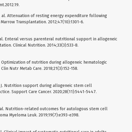
mt.2012.19.
 al. Attenuation of resting energy expenditure following
 Marrow Transplantation. 2012;47(10):1301-6.
al. Enteral versus parenteral nutritional support in allogeneic
ion. Clinical Nutrition. 2014;33(3):533-8.
 Optimization of nutrition during allogeneic hematologic
 Clin Nutr Metab Care. 2018;21(3):152-158.
 J. Nutrition support during allogeneic stem cell
actice. Support Care Cancer. 2020;28(11):5441-5447.
al. Nutrition-related outcomes for autologous stem cell
phoma Myeloma Leuk. 2019;19(7):e393-e398.