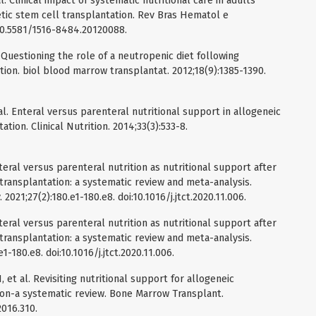
. Clinical impact of systematic nutritional care in adults
tic stem cell transplantation. Rev Bras Hematol e
10.5581/1516-8484.20120088.
l. Questioning the role of a neutropenic diet following
ion. biol blood marrow transplantat. 2012;18(9):1385-1390.
al. Enteral versus parenteral nutritional support in allogeneic
ion. Clinical Nutrition. 2014;33(3):533-8.
teral versus parenteral nutrition as nutritional support after
transplantation: a systematic review and meta-analysis.
2021;27(2):180.e1-180.e8. doi:10.1016/j.jtct.2020.11.006.
teral versus parenteral nutrition as nutritional support after
transplantation: a systematic review and meta-analysis.
1-180.e8. doi:10.1016/j.jtct.2020.11.006.
 et al. Revisiting nutritional support for allogeneic
ion-a systematic review. Bone Marrow Transplant.
2016.310.