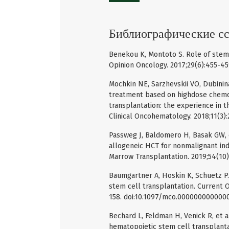
Библиографические с
Benekou K, Montoto S. Role of stem 
Opinion Oncology. 2017;29(6):455-4
Mochkin NE, Sarzhevskii VO, Dubinin
treatment based on highdose chemo
transplantation: the experience in t
Clinical Oncohematology. 2018;11(3)
Passweg J, Baldomero H, Basak GW, e
allogeneic HCT for nonmalignant ind
Marrow Transplantation. 2019;54(10)
Baumgartner A, Hoskin K, Schuetz P.
stem cell transplantation. Current Op
158. doi:10.1097/mco.000000000000
Bechard L, Feldman H, Venick R, et a
hematopoietic stem cell transplanta