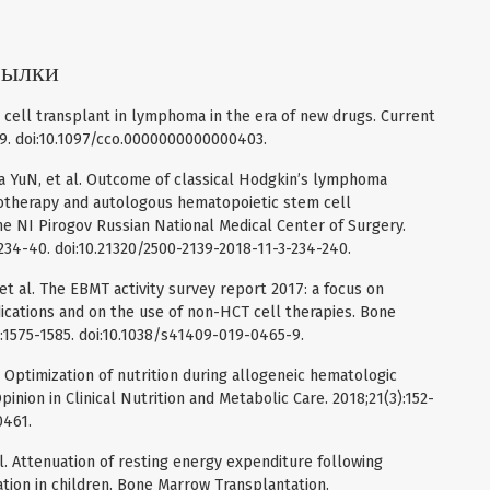
сылки
cell transplant in lymphoma in the era of new drugs. Current
59. doi:10.1097/cco.0000000000000403.
a YuN, et al. Outcome of classical Hodgkin’s lymphoma
therapy and autologous hematopoietic stem cell
he NI Pirogov Russian National Medical Center of Surgery.
:234-40. doi:10.21320/2500-2139-2018-11-3-234-240.
t al. The EBMT activity survey report 2017: a focus on
ications and on the use of non-HCT cell therapies. Bone
:1575-1585. doi:10.1038/s41409-019-0465-9.
 Optimization of nutrition during allogeneic hematologic
inion in Clinical Nutrition and Metabolic Care. 2018;21(3):152-
0461.
l. Attenuation of resting energy expenditure following
tion in children. Bone Marrow Transplantation.