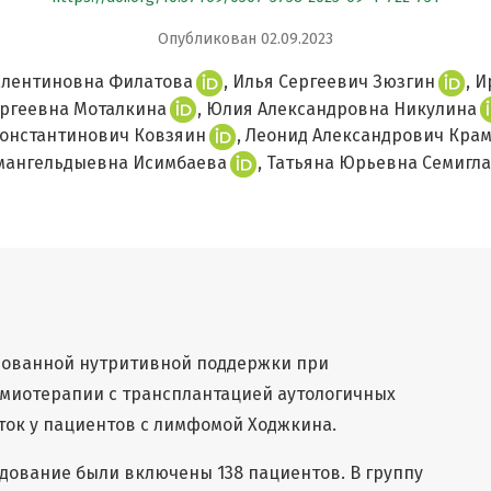
Опубликован 02.09.2023
алентиновна Филатова
Илья Сергеевич Зюзгин
И
ергеевна Моталкина
Юлия Александровна Никулина
Константинович Ковзяин
Леонид Александрович Кра
мангельдыевна Исимбаева
Татьяна Юрьевна Семигла
ованной нутритивной поддержки при
миотерапии с трансплантацией аутологичных
ток у пациентов с лимфомой Ходжкина.
дование были включены 138 пациентов. В группу