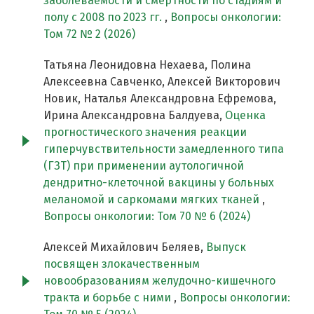
заболеваемости и смертности по стадиям и
полу c 2008 по 2023 гг.
,
Вопросы онкологии:
Том 72 № 2 (2026)
Татьяна Леонидовна Нехаева, Полина
Алексеевна Савченко, Алексей Викторович
Новик, Наталья Александровна Ефремова,
Ирина Александровна Балдуева,
Оценка
прогностического значения реакции
гиперчувствительности замедленного типа
(ГЗТ) при применении аутологичной
дендритно-клеточной вакцины у больных
меланомой и саркомами мягких тканей
,
Вопросы онкологии: Том 70 № 6 (2024)
Алексей Михайлович Беляев,
Выпуск
посвящен злокачественным
новообразованиям желудочно-кишечного
тракта и борьбе с ними
,
Вопросы онкологии: