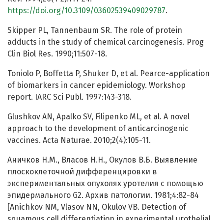
https://doi.org/10.3109/03602539409029787
.
Skipper PL, Tannenbaum SR. The role of protein
adducts in the study of chemical carcinogenesis. Prog
Clin Biol Res. 1990;11:507-18.
Toniolo P, Boffetta P, Shuker D, et al. Pearce-application
of biomarkers in cancer epidemiology. Workshop
report. IARC Sci Publ. 1997:143-318.
Glushkov AN, Apalko SV, Filipenko ML, et al. A novel
approach to the development of anticarcinogenic
vaccines. Acta Naturae. 2010;2(4):105-11.
Аничков Н.М., Власов Н.Н., Окулов В.Б. Выявление
плоскоклеточной дифференцировки в
экспериментальных опухолях уротелия с помощью
эпидермального G2. Архив патологии. 1981;4:82-84
[Anichkov NM, Vlasov NN, Okulov VB. Detection of
squamous cell differentiation in experimental urothelial