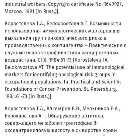
industrial workers. Copyright certificate No. 1649927,
Moscow. 1991 (In Russ.)].
Коростелева Т.А., Белохвостова А.Т. Возможности
использования иммунологических маркеров для
выявления групп онкологического риска в
производственных контингентах – Практические и
научные основы профилактики канцерогенных
воздействий. СПб. 1984:61-73 [Korosteleva TA,
Belokhvostova AT. The potential use of immunological
markers for identifying oncological risk groups in
occupational populations. In: Practical and Scientific
Foundations of Cancer Prevention. St. Petersburg.
1984:61-73 (In Russ.)].
Коростелева Т.А., Ключарев Б.В., Мельников Р.А.,
Белохвостова А.Т. Обнаружение антигена,
содержащего метаболит триптофана 3-
оксиантраниловую кислоту в сыворотке крови