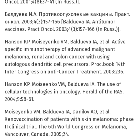
Oncol. 2001;4(8):37-41 (In Russ.)].
Балдуева И.А. Противоопухолевые вакцины. Практ.
онкол. 2003;4(3):157-166 [Baldueva IA. Antitumor
vaccines. Pract Oncol. 2003;4(3):157-166 (In Russ.)].
Hanson KP, Moiseyenko VM, Baldueva IA, et al. Active
specific immunotherapy of advanced malignant
melanoma, renal and colon cancer with using
autologous dendritic cell precursors. Proc.book 14th
Inter Congress on anti-Cancer Treatment. 2003:236.
Hanson KP, Moiseenko VM, Baldueva IA. The use of
cellular technologies in oncology. Herald of the RAS.
2004;9:58-61.
Moiseyenko VM, Baldueva IA, Danilov AO, et al.
Xenovaccination of patients with skin melanoma: phase
II clinical trial. The 6th World Congress on Melanoma,
Vancouver, Canada. 2005;24.