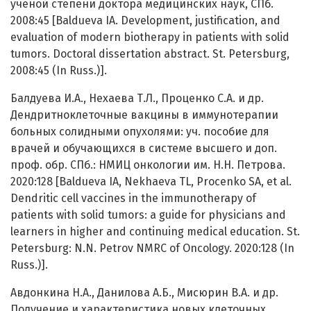
ученой степени доктора медицинских наук, СПб.
2008:45 [Baldueva IA. Development, justification, and
evaluation of modern biotherapy in patients with solid
tumors. Doctoral dissertation abstract. St. Petersburg,
2008:45 (In Russ.)].
Балдуева И.А., Нехаева Т.Л., Проценко С.А. и др.
Дендритноклеточные вакцины в иммунотерапии
больных солидными опухолями: уч. пособие для
врачей и обучающихся в системе высшего и доп.
проф. обр. СПб.: НМИЦ онкологии им. Н.Н. Петрова.
2020:128 [Baldueva IA, Nekhaeva TL, Procenko SA, et al.
Dendritic cell vaccines in the immunotherapy of
patients with solid tumors: a guide for physicians and
learners in higher and continuing medical education. St.
Petersburg: N.N. Petrov NMRC of Oncology. 2020:128 (In
Russ.)].
Авдонкина Н.А., Данилова А.Б., Мисюрин В.А. и др.
Получение и характеристика новых клеточных