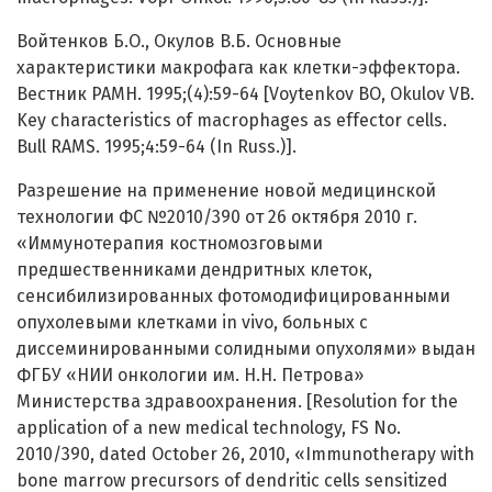
Войтенков Б.О., Окулов В.Б. Основные
характеристики макрофага как клетки-эффектора.
Вестник РАМН. 1995;(4):59-64 [Voytenkov BO, Okulov VB.
Key characteristics of macrophages as effector cells.
Bull RAMS. 1995;4:59-64 (In Russ.)].
Разрешение на применение новой медицинской
технологии ФС №2010/390 от 26 октября 2010 г.
«Иммунотерапия костномозговыми
предшественниками дендритных клеток,
сенсибилизированных фотомодифицированными
опухолевыми клетками in vivo, больных с
диссеминированными солидными опухолями» выдан
ФГБУ «НИИ онкологии им. Н.Н. Петрова»
Министерства здравоохранения. [Resolution for the
application of a new medical technology, FS No.
2010/390, dated October 26, 2010, «Immunotherapy with
bone marrow precursors of dendritic cells sensitized