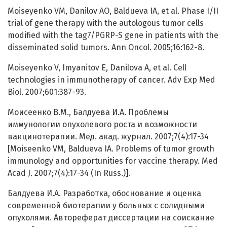
Moiseyenko VM, Danilov AO, Baldueva IA, et al. Phase I/II
trial of gene therapy with the autologous tumor cells
modified with the tag7/PGRP-S gene in patients with the
disseminated solid tumors. Ann Oncol. 2005;16:162-8.
Moiseyenko V, Imyanitov E, Danilova A, et al. Cell
technologies in immunotherapy of cancer. Adv Exp Med
Biol. 2007;601:387-93.
Моисеенко В.М., Балдуева И.А. Проблемы
иммунологии опухолевого роста и возможности
вакцинотерапии. Мед. акад. журнал. 2007;7(4):17-34
[Moiseenko VM, Baldueva IA. Problems of tumor growth
immunology and opportunities for vaccine therapy. Med
Acad J. 2007;7(4):17-34 (In Russ.)].
Балдуева И.А. Разработка, обоснование и оценка
современной биотерапии у больных с солидными
опухолями. Автореферат диссертации на соискание