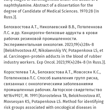
naphthylamine. Abstract of a dissertation for the
degree of Candidate of Medical Sciences. 1970:28 (In
Russ.)].
Белохвостова А.Т., Николаевский В.В., Потапенкова
Л.С. и др. Канцероген-белковые аддукты в крови
рабочих резиновой промышленности.
Экспериментальная онкология. 2023;19(4):284-8
[Belokhvostova AT, Nikolaevskiy VV, Potapenkova LS, et
al. Carcinogen-protein adducts in the blood of rubber
industry workers. Exp Oncol. 2023;19(4):284-8 (In Russ.)].
Коростелева Т.А., Белохвостова А.Т., Мовсесян К.С.,
Потапенкова Л.С. Способ выявления групп риска,
связанных с онкологическими заболеваниями
промышленных рабочих. Авторское свидетельство
№1649927, М. 1991 [Korosteleva TA, Belokhvostova AT,
Movsesyan KS, Potapenkova LS. Method for identifying
risk groups associated with oncological diseases in