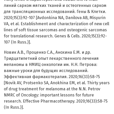
линий сарком мягких тканей и остеогенных сарком
для трансляционных исследований. Гены & Клетки.
2020;15(3):92-107 [Avdonkina NA, Danilova AB, Misyurin
VA, et al. Establishment and characterization of new cell
lines of soft tissue sarcomas and osteogenic sarcomas
for translational research. Genes & Cells. 2020;15(3):92-
107 (In Russ.)].
Новик А.В., Проценко С.А., Анохина Е.М. и др.
Тридцатилетний опыт лекарственного лечения
меланомы в НМИЦ онкологии им. Н.Н. Петрова:
важные уроки для будущих исследований.
Эффективная фармакотерапия. 2020;16(33):58-75
[Novik AV, Protsenko SA, Anokhina EM, et al. Thirty years
of drug treatment for melanoma at the N.N. Petrov
NMRC of Oncology: important lessons for future
research. Effective Pharmacotherapy. 2020;16(33):58-75
(In Russ.)].