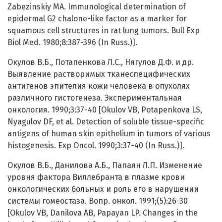
Zabezinskiy MA. Immunological determination of
epidermal G2 chalone-like factor as a marker for
squamous cell structures in rat lung tumors. Bull Exp
Biol Med. 1980;8:387-396 (In Russ.)].
Окулов В.Б., Потапенкова Л.С., Нягулов Д.Ф. и др.
Выявление растворимых тканеспецифических
антигенов эпителия кожи человека в опухолях
различного гистогенеза. Экспериментальная
онкология. 1990;3:37-40 [Okulov VB, Potapenkova LS,
Nyagulov DF, et al. Detection of soluble tissue-specific
antigens of human skin epithelium in tumors of various
histogenesis. Exp Oncol. 1990;3:37-40 (In Russ.)].
Окулов В.Б., Данилова А.Б., Папаян Л.П. Изменение
уровня фактора Виллебранта в плазме крови
онкологических больных и роль его в нарушении
системы гомеостаза. Вопр. онкол. 1991;(5):26-30
[Okulov VB, Danilova AB, Papayan LP. Changes in the