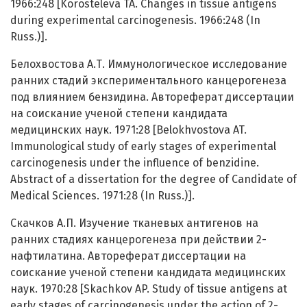
1966:248 [Korosteleva TA. Changes in tissue antigens
during experimental carcinogenesis. 1966:248 (In
Russ.)].
Белохвостова А.Т. Иммунологическое исследование
ранних стадий экспериментального канцерогенеза
под влиянием бензидина. Автореферат диссертации
на соискание ученой степени кандидата
медицинских наук. 1971:28 [Belokhvostova AT.
Immunological study of early stages of experimental
carcinogenesis under the influence of benzidine.
Abstract of a dissertation for the degree of Candidate of
Medical Sciences. 1971:28 (In Russ.)].
Скачков А.П. Изучение тканевых антигенов на
ранних стадиях канцерогенеза при действии 2-
нафтилатина. Автореферат диссертации на
соискание ученой степени кандидата медицинских
наук. 1970:28 [Skachkov AP. Study of tissue antigens at
early stages of carcinogenesis under the action of 2-