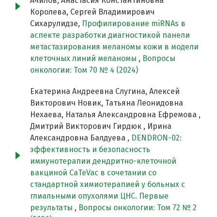
Ачилов, Анастасия Константиновна
Королева, Сергей Владимирович
Сихарулидзе,
Профилирование miRNAs в
аспекте разработки диагностикой панели
метастазирования меланомы кожи в модели
клеточных линий меланомы
,
Вопросы
онкологии: Том 70 № 4 (2024)
Екатерина Андреевна Слугина, Алексей
Викторович Новик, Татьяна Леонидовна
Нехаева, Наталья Александровна Ефремова ,
Дмитрий Викторович Гирдюк , Ирина
Александровна Балдуева ,
DENDRON-02:
эффективность и безопасность
иммунотерапии дендритно-клеточной
вакциной CaTeVac в сочетании со
стандартной химиотерапией у больных с
глиальными опухолями ЦНС. Первые
результаты
,
Вопросы онкологии: Том 72 № 2