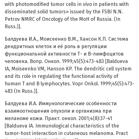
with photomodified tumor cells in vivo in patients with
disseminated solid tumors» issued by the FSBI N.N.
Petrov NMRC of Oncology of the MoH of Russia. (In
Russ.)].
Балдуева И.А., Моисеенко В.М., Хансон К.П. Система
дендритных клеток и её роль в регуляции
функциональной активности Т- и В-лимфоцитов
человека. Вопр. Онкол. 1999;45(5):473-483 [Baldueva
IA, Moiseenko VM, Hanson KP. The dendritic cell system
and its role in regulating the functional activity of
human T and B lymphocytes. Vopr Onkol. 1999;45(5):473-
483 (In Russ.)].
Балдуева И.А. Иммунологические особенности
взаимоотношения опухоли и организма при
меланоме кожи. Практ. онкол. 2001;4(8):37-41
[Baldueva IA. Immunological characteristics of the
tumor-host interaction in cutaneous melanoma. Pract