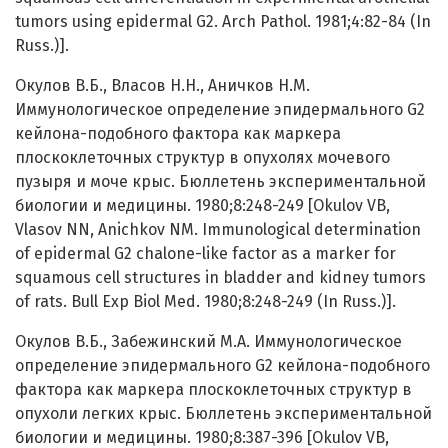
tumors using epidermal G2. Arch Pathol. 1981;4:82-84 (In
Russ.)].
Окулов В.Б., Власов Н.Н., Аничков Н.М.
Иммунологическое определение эпидермального G2
кейлона-подобного фактора как маркера
плоскоклеточных структур в опухолях мочевого
пузыря и моче крыс. Бюллетень экспериментальной
биологии и медицины. 1980;8:248-249 [Okulov VB,
Vlasov NN, Anichkov NM. Immunological determination
of epidermal G2 chalone-like factor as a marker for
squamous cell structures in bladder and kidney tumors
of rats. Bull Exp Biol Med. 1980;8:248-249 (In Russ.)].
Окулов В.Б., Забежинский М.А. Иммунологическое
определение эпидермального G2 кейлона-подобного
фактора как маркера плоскоклеточных структур в
опухоли легких крыс. Бюллетень экспериментальной
биологии и медицины. 1980;8:387-396 [Okulov VB,