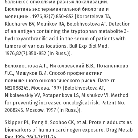
больных с опухолями разных локализаций.
Бюллетень экспериментальной биологии и
медицины. 1976;82(7):850-852 [Korosteleva TA,
Klucharev BV, Melnikov RA, Belokhvostova AT. Detection
of an antigen containing the tryptophan metabolite 3-
hydroxyanthranilic acid in the serum of patients with
tumors of various locations. Bull Exp Biol Med.
1976;82(7):850-852 (In Russ.)].
Белохвостова А.Т., Николаевский В.В., Потапенкова
Л.С., Мишуков В.И. Способ профилактики
повышенного онкологического риска. Патент
№2088245, Москва. 1997 [Belokhvostova AT,
Nikolaevskiy VV, Potapenkova LS, Mishukov VI. Method
for preventing increased oncological risk. Patent No.
2088245. Moscow. 1997 (In Russ.)].
Skipper PL, Peng X, Soohoo CK, et al. Protein adducts as
biomarkers of human carcinogen exposure. Drug Metab
Rev. 1994;26(1-2):111-24.