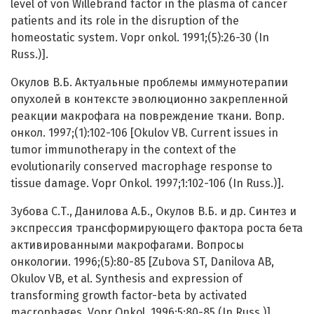
level of von Willebrand factor in the plasma of cancer
patients and its role in the disruption of the
homeostatic system. Vopr onkol. 1991;(5):26-30 (In
Russ.)].
Окулов В.Б. Актуальные проблемы иммунотерапии
опухолей в контексте эволюционно закрепленной
реакции макрофага на повреждение ткани. Вопр.
онкол. 1997;(1):102-106 [Okulov VB. Current issues in
tumor immunotherapy in the context of the
evolutionarily conserved macrophage response to
tissue damage. Vopr Onkol. 1997;1:102-106 (In Russ.)].
Зубова С.Т., Данилова А.Б., Окулов В.Б. и др. Синтез и
экспрессия трансформирующего фактора роста бета
активированными макрофагами. Вопросы
онкологии. 1996;(5):80-85 [Zubova ST, Danilova AB,
Okulov VB, et al. Synthesis and expression of
transforming growth factor-beta by activated
macrophages. Vopr Onkol. 1996;5:80-85 (In Russ.)].