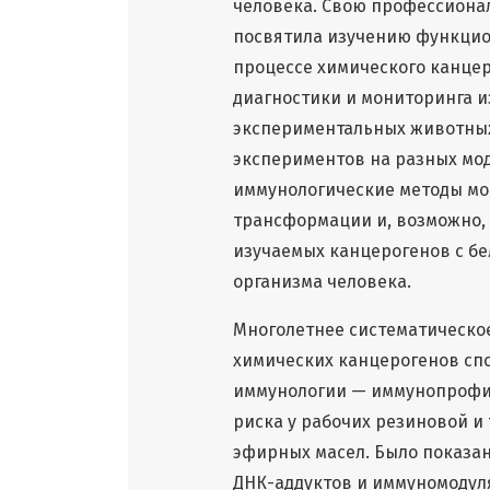
человека. Свою профессиона
посвятила изучению функцио
процессе химического канцер
диагностики и мониторинга 
экспериментальных животных
экспериментов на разных мод
иммунологические методы мо
трансформации и, возможно,
изучаемых канцерогенов с б
организма человека.
Многолетнее систематическо
химических канцерогенов сп
иммунологии — иммунопрофи
риска у рабочих резиновой 
эфирных масел. Было показан
ДНК-аддуктов и иммуномодул