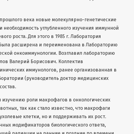
г. прошлого века новые молекулярно-генетические
и необходимость углубленного изучения иммунной
ого роста. Для этого в 1985 г. Лаборатория
была расширена и переименована в Лабораторию
еской онкоиммунологии. Возглавил лабораторию
лов Валерий Борисович. Коллектив
клинических иммунологов, ранее организованная в
боратории (руководитель доктор медицинских
состав.
 изучению роли макрофагов в онкологических
отных, так как стало известно, что макрофаги
ухолевые клетки, но и поддерживать их рост.
чных модификаторов биологического ответа,
щей радиации на ранние и поздние по времени