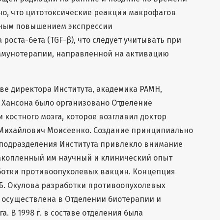
но, что цитотоксические реакции макрофагов
ным повышением экспрессии
оста-бета (TGF-β), что следует учитывать при
ммунотерапии, направленной на активацию
иве директора Института, академика РАМН,
 Хансона было организовано Отделение
 костного мозга, которое возглавил доктор
Михайлович Моисеенко. Создание принципиально
 подразделения Института привлекло внимание
накопленный им научный и клинический опыт
ботки противоопухолевых вакцин. Концепция
Б. Окулова разработки противоопухолевых
 осуществлена в Отделении биотерапии и
. В 1998 г. в составе отделения была