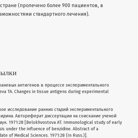
тране (пролечено более 900 пациентов, в
зможностями стандартного лечения).
1
сылки
тканевых антигенов в процессе экспериментального
va TA. Changes in tissue antigens during experimental
кое исследование ранних стадий экспериментального
идина. Автореферат диссертации на соискание ученой
к. 1971:28 [Belokhvostova AT. Immunological study of early
s under the influence of benzidine. Abstract of a
ate of Medical Sciences. 1971:28 (In Russ.)].