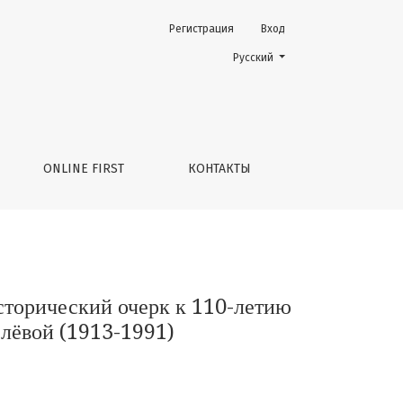
Регистрация
Вход
етию со дня рождения профессора Тамары Александровны 
Change the language. The current 
Русский
ONLINE FIRST
КОНТАКТЫ
сторический очерк к 110-летию
лёвой (1913-1991)