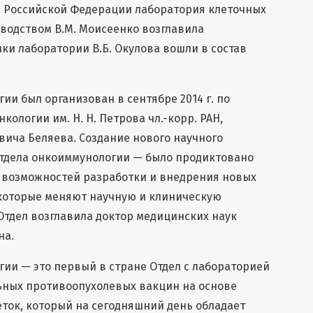
я Российской Федерации лаборатория клеточных
оводством В.М. Моисеенко возглавила
ики лаборатории В.Б. Окулова вошли в состав
ии был организован в сентябре 2014 г. по
ологии им. Н. Н. Петрова чл.-корр. РАН,
ича Беляева. Создание нового научного
отдела онкоиммунологии — было продиктовано
возможностей разработки и внедрения новых
 которые меняют научную и клиническую
Отдел возглавила доктор медицинских наук
на.
ии — это первый в стране Отдел с лабораторией
ьных противоопухолевых вакцин на основе
ток, который на сегодняшний день обладает