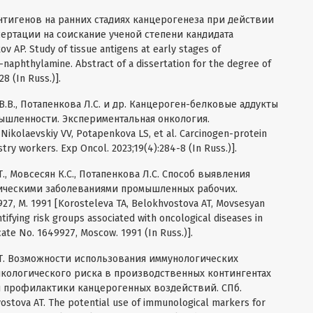
антигенов на ранних стадиях канцерогенеза при действии
ертации на соискание ученой степени кандидата
 AP. Study of tissue antigens at early stages of
-naphthylamine. Abstract of a dissertation for the degree of
8 (In Russ.)].
В.В., Потапенкова Л.С. и др. Канцероген-белковые аддукты
ышленности. Экспериментальная онкология.
 Nikolaevskiy VV, Potapenkova LS, et al. Carcinogen-protein
try workers. Exp Oncol. 2023;19(4):284-8 (In Russ.)].
Т., Мовсесян К.С., Потапенкова Л.С. Способ выявления
гическими заболеваниями промышленных рабочих.
, М. 1991 [Korosteleva TA, Belokhvostova AT, Movsesyan
ifying risk groups associated with oncological diseases in
icate No. 1649927, Moscow. 1991 (In Russ.)].
А.Т. Возможности использования иммунологических
нкологического риска в производственных контингентах
ы профилактики канцерогенных воздействий. СПб.
ostova AT. The potential use of immunological markers for