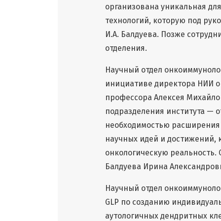
организована уникальная дл
технологий, которую под рук
И.А. Балдуева. Позже сотрудн
отделения.
Научный отдел онкоиммунолог
инициативе директора НИИ онк
профессора Алексея Михайлов
подразделения института — 
необходимостью расширения 
научных идей и достижений,
онкологическую реальность. 
Балдуева Ирина Александров
Научный отдел онкоиммунолог
GLP по созданию индивидуал
аутологичных дендритных кле