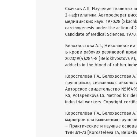
Скачков А.П. Изучение тканевых 
2-нафтилатина. Автореферат дисс
медицинских наук. 1970:28 [Skachkov
carcinogenesis under the action of 2
Candidate of Medical Sciences. 1970:2
Белохвостова А.Т., Николаевский 
в крови рабочих резиновой пром
2023;19(4):284-8 [Belokhvostova AT,
adducts in the blood of rubber indus
Коростелева Т.А., Белохвостова А.
групп риска, связанных с онколо
Авторское свидетельство №1649927
KS, Potapenkova LS. Method for ident
industrial workers. Copyright certif
Коростелева Т.А., Белохвостова 
маркеров для выявления групп о
– Практические и научные основ
1984:61-73 [Korosteleva TA, Belokhv