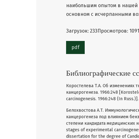
наибольшим опытом в нашей с
основном с исчерпанными во
Загрузок: 233
Просмотров: 109
pdf
Библиографические с
Коростелева Т.А. Об изменениях 
канцерогенеза. 1966:248 [Korostele
carcinogenesis. 1966:248 (In Russ.)].
Белохвостова А.Т. Иммунологичес
канцерогенеза под влиянием бенз
степени кандидата медицинских нау
stages of experimental carcinogenesi
dissertation for the degree of Candid