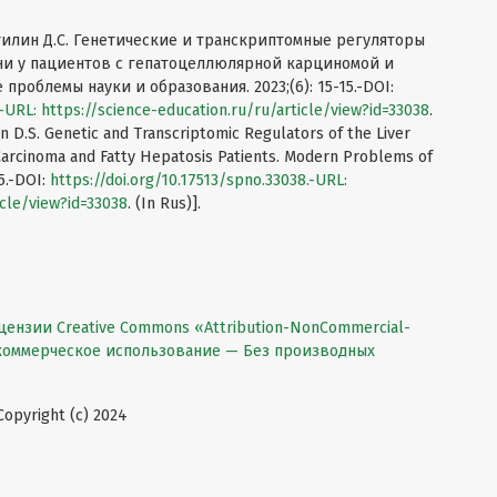
утилин Д.С. Генетические и транскриптомные регуляторы
ни у пациентов с гепатоцеллюлярной карциномой и
роблемы науки и образования. 2023;(6): 15-15.-DOI:
.-URL:
https://science-education.ru/ru/article/view?id=33038
.
lin D.S. Genetic and Transcriptomic Regulators of the Liver
 Carcinoma and Fatty Hepatosis Patients. Modern Problems of
15.-DOI:
https://doi.org/10.17513/spno.33038.-URL:
icle/view?id=33038
. (In Rus)].
цензии Creative Commons «Attribution-NonCommercial-
екоммерческое использование — Без производных
pyright (c) 2024