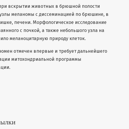
, при вскрытии животных в брюшной полости
злы меланомы с диссеминацией по брюшине, в
кишке, печени. Морфологическое исследование
паянного с почкой, а также небольшого узла на
дило меланоцитарную природу клеток.
номен отмечен впервые и требует дальнейшего
зации митохондриальной программы
ции.
сылки