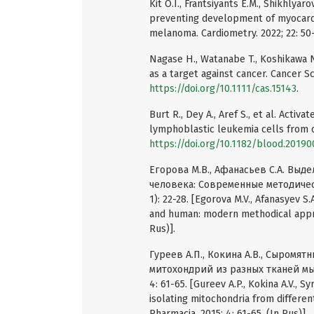
Kit O.I., Frantsiyants E.M., Shikhlyaro
preventing development of myocardi
melanoma. Cardiometry. 2022; 22: 50
Nagase H., Watanabe T., Koshikawa 
as a target against cancer. Cancer Sc
https://doi.org/10.1111/cas.15143
.
Burt R., Dey A., Aref S., et al. Acti
lymphoblastic leukemia cells from ox
https://doi.org/10.1182/blood.2019
Егорова М.В., Афанасьев С.А. Вы
человека: Современные методичес
1): 22-28. [Egorova M.V., Afanasyev S
and human: modern methodical approa
Rus)].
Гуреев А.П., Кокина А.В., Сыромя
митохондрий из разных тканей мыш
4: 61-65. [Gureev A.P., Kokina A.V., 
isolating mitochondria from differen
Pharmacia. 2015; 4: 61-65. (In Rus)].