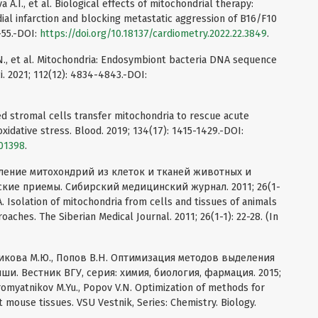
va A.I., et al. Biological effects of mitochondrial therapy:
al infarction and blocking metastatic aggression of B16/F10
-55.-DOI:
https://doi.org/10.18137/cardiometry.2022.22.3849
.
N., et al. Mitochondria: Endosymbiont bacteria DNA sequence
i. 2021; 112(12): 4834-4843.-DOI:
vated stromal cells transfer mitochondria to rescue acute
idative stress. Blood. 2019; 134(17): 1415-1429.-DOI:
001398
.
деление митохондрий из клеток и тканей животных и
кие приемы. Сибирский медицинский журнал. 2011; 26(1-
.A. Isolation of mitochondria from cells and tissues of animals
ches. The Siberian Medical Journal. 2011; 26(1-1): 22-28. (In
тникова М.Ю., Попов В.Н. Оптимизация методов выделения
и. Вестник ВГУ, серия: химия, биология, фармация. 2015;
Syromyatnikov M.Yu., Popov V.N. Optimization of methods for
t mouse tissues. VSU Vestnik, Series: Chemistry. Biology.