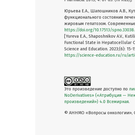
Юрьева Е.А., Шапошников А.В., К
функционального состояния пече
жировым гепатозом. Современные п
https://doi.org/10.17513/spno.33038
[Yureva E.A., Shaposhnikov A.V., Kuti
Functional State in Hepatocellular
Science and Education. 2023;(6): 15-
https://science-education.ru/ru/art
Это произведение доступно по
ли
NoDerivatives» («Атрибуция — Н
произведений») 4.0 Всемирная
.
© АННМО «Вопросы онкологии», Co