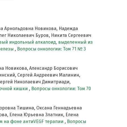
а Арнольдовна Новикова, Надежда
ег Николаевич Буров, Никита Сергеевич
вый индольный алкалоид, выделенный из
железы
,
Вопросы онкологии: Том 71 № 3
на Новикова, Александр Борисович
инский, Сергей Андреевич Малинин,
 Сергей Николаевич Димитриади,
дочной кишки
,
Вопросы онкологии: Том 70
торовна Тишина, Оксана Геннадьевна
ова, Елена Юрьевна Златник, Елена
м на фоне антиVEGF терапии
,
Вопросы