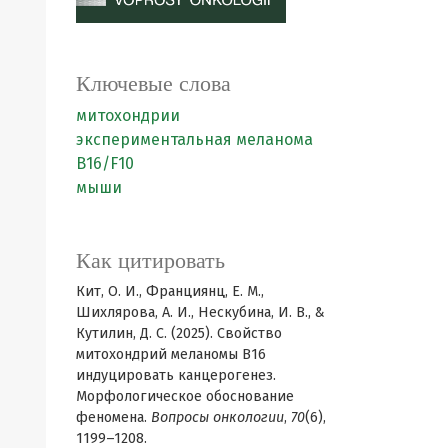
Ключевые слова
митохондрии
экспериментальная меланома
В16/F10
мыши
Как цитировать
Кит, О. И., Франциянц, Е. М.,
Шихлярова, А. И., Нескубина, И. В., &
Кутилин, Д. С. (2025). Свойство
митохондрий меланомы В16
индуцировать канцерогенез.
Морфологическое обоснование
феномена.
Вопросы онкологии
,
70
(6),
1199–1208.