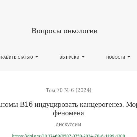
уцировать канцерогенез. Морфологическое обосновани
Вопросы онкологии
ПРАВИТЬ СТАТЬЮ
ВЫПУСКИ
НОВОСТИ
Том 70 № 6 (2024)
аномы В16 индуцировать канцерогенез. Мо
феномена
ДИСКУССИИ
https://doi.org/10.37469/0507-3758-2024-70-6-1199-1208