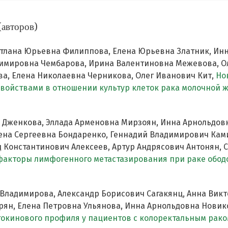
(авторов)
тлана Юрьевна Филиппова, Елена Юрьевна Златник, Инн
имировна Чембарова, Ирина Валентиновна Межевова, Ол
а, Елена Николаевна Черникова, Олег Иванович Кит,
Но
свойствами в отношении культур клеток рака молочной 
а Дженкова, Эллада Арменовна Мирзоян, Инна Арнольдов
лена Сергеевна Бондаренко, Геннадий Владимирович Кам
д Константинович Алексеев, Артур Андрясович Антонян,
факторы лимфогенного метастазирования при раке обо
Владимирова, Александр Борисович Сагакянц, Анна Вик
рян, Елена Петровна Ульянова, Инна Арнольдовна Новик
окинового профиля у пациентов с колоректальным рако