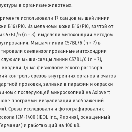
руктуры в организме животных.
перименте использовали 17 самцов мышей линии
и В16/F10. Из меланомы кожи В16/F10, взятой от
С57ВL/6 (n = 3), выделяли митохондрии методом
гирования. Мышам линии С57ВL/6 (n = 7) в
нтировали свежеизолированные митохондрии
 служили мыши-самцы линии С57ВL/6 (n = 7),
вводили 0,4 мл физиологического раствора.
ий контроль срезов внутренних органов и очагов
дартной проводки, заливки в парафин и окраски
ином с последующей микроскопией на Axiovert
 основе программы визуализации изображений
мания). Срезы исследовали и фотографировали с
копа JEM-1400 (JEOL Inc., Япония), оснащенный
Германия) и работающий на 100 кВ.