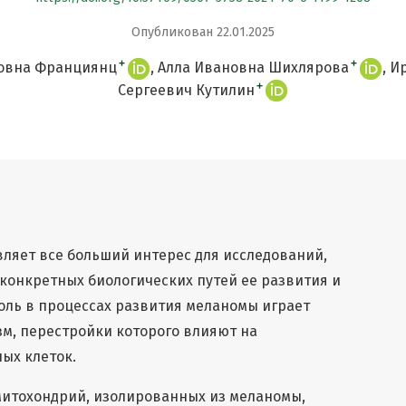
Опубликован 22.01.2025
+
+
овна Франциянц
Алла Ивановна Шихлярова
Ир
+
Сергеевич Кутилин
вляет все больший интерес для исследований,
конкретных биологических путей ее развития и
оль в процессах развития меланомы играет
м, перестройки которого влияют на
ых клеток.
 митохондрий, изолированных из меланомы,