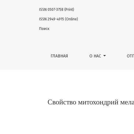
ISSN 0507-3758 (Print)
Свойство митохондрий меланомы В16 инд
ISSN 2949-4915 (Online)
Поиск
ГЛАВНАЯ
О НАС
ОТ
Свойство митохондрий мел