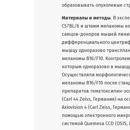
образовывать опухолевые ст
Материалы и методы
. В экс
С57ВL/6 и штамм меланомы кож
самцов-доноров мышей линии 
дифференциального центрифу
мышцу одноразово транспла
меланомы В16/F10. Контролем
которым одноразово в мышцу 
Осуществляли морфологическ
меланомы В16/F10 после стан
препаратов гематоксилин-эоз
(Carl 44 Zeiss, Германия) на
Axiovision 4 (Carl Zeiss, Гер
помощью электронного микрос
системой Quemesa CCD (OSIS, 