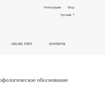
Регистрация
Вход
е феномена
Change the language. The current 
Русский
ONLINE FIRST
КОНТАКТЫ
рфологическое обоснование