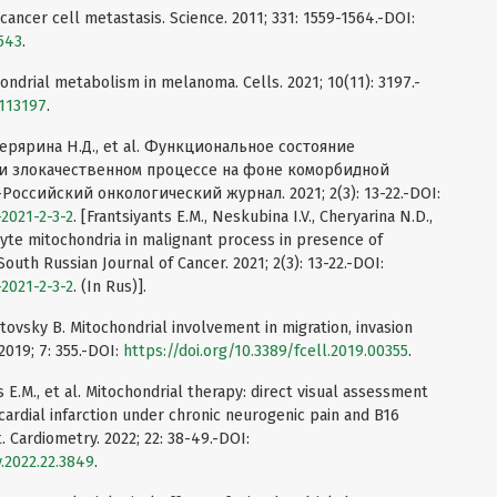
 cancer cell metastasis. Science. 2011; 331: 1559-1564.-DOI:
3543
.
chondrial metabolism in melanoma. Cells. 2021; 10(11): 3197.-
0113197
.
ерярина Н.Д., et al. Функциональное состояние
 злокачественном процессе на фоне коморбидной
оссийский онкологический журнал. 2021; 2(3): 13-22.-DOI:
2021-2-3-2
. [Frantsiyants E.M., Neskubina I.V., Cheryarina N.D.,
cyte mitochondria in malignant process in presence of
uth Russian Journal of Cancer. 2021; 2(3): 13-22.-DOI:
2021-2-3-2
. (In Rus)].
otovsky B. Mitochondrial involvement in migration, invasion
2019; 7: 355.-DOI:
https://doi.org/10.3389/fcell.2019.00355
.
nts E.M., et al. Mitochondrial therapy: direct visual assessment
cardial infarction under chronic neurogenic pain and B16
Cardiometry. 2022; 22: 38-49.-DOI:
y.2022.22.3849
.