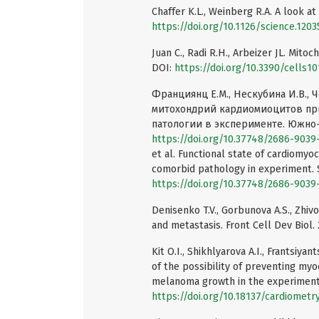
Chaffer K.L., Weinberg R.A. A look at
https://doi.org/10.1126/science.120
Juan C., Radi R.H., Arbeizer JL. Mito
DOI:
https://doi.org/10.3390/cells1
Франциянц Е.М., Нескубина И.В., Ч
митохондрий кардиомиоцитов при
патологии в эксперименте. Южно-Р
https://doi.org/10.37748/2686-9039-
et al. Functional state of cardiomyo
comorbid pathology in experiment. So
https://doi.org/10.37748/2686-9039-
Denisenko T.V., Gorbunova A.S., Zhiv
and metastasis. Front Cell Dev Biol. 
Kit O.I., Shikhlyarova A.I., Frantsiya
of the possibility of preventing myo
melanoma growth in the experiment. 
https://doi.org/10.18137/cardiometr