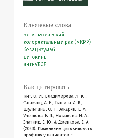
Ключевые слова
метастатический
колоректальный рак (мКРР)
бевацизумаб
цитокины
антиVEGF
Как цитировать
Кит, О. И., Владимирова, Л. Ю.,
Сагакянц, А. Б., Тишина, А. В.,
Шульгина , О. Г., Закарян, К. М.,
Ульянова, Е. П., Новикова, И. А.,
Златник, Е. Ю., & Дженкова, Е. А.
(2023). Изменение цитокинового
профиля у пациентов с