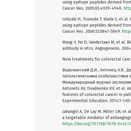
using epitope peptides derived from
Cancer Res. 2005;65:4939-4946.
htt
Ishizaki H, Tsunoda T, Wada S, et al.
using epitope peptides derived from
Cancer Res. 2006;12:5841-5849.
http
Wang Y, Fei D, Vanderlaan M, et al. 
antibody in vitro. Angiogenesis. 200
New treatments for colorectal cance
Водолажский Д.И., Антонец А.В., Д
патологическими особенностями к
Международный журнал эксперимент
Antonets AV, Dvadnenko KV, et al. A
features of colorectal cancer in pati
Experimental Education. 2014;1-1:65-
Jahangiri A, De Lay M, Miller LM, et 
a targetable mediator of antiangioge
https://doi.org/10.1158/1078-0432.C