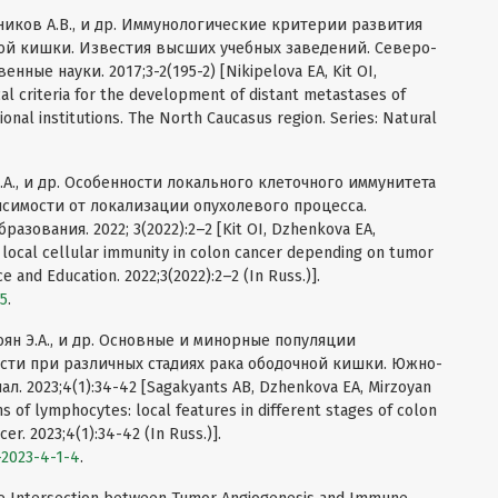
ников А.В., и др. Иммунологические критерии развития
той кишки. Известия высших учебных заведений. Северо-
нные науки. 2017;3-2(195-2) [Nikipelova EA, Kit OI,
al criteria for the development of distant metastases of
onal institutions. The North Caucasus region. Series: Natural
Э.А., и др. Особенности локального клеточного иммунитета
симости от локализации опухолевого процесса.
зования. 2022; 3(2022):2–2 [Kit OI, Dzhenkova EA,
of local cellular immunity in colon cancer depending on tumor
 and Education. 2022;3(2022):2–2 (In Russ.)].
95
.
зоян Э.А., и др. Основные и минорные популяции
сти при различных стадиях рака ободочной кишки. Южно-
 2023;4(1):34-42 [Sagakyants AB, Dzhenkova EA, Mirzoyan
ns of lymphocytes: local features in different stages of colon
er. 2023;4(1):34-42 (In Russ.)].
-2023-4-1-4
.