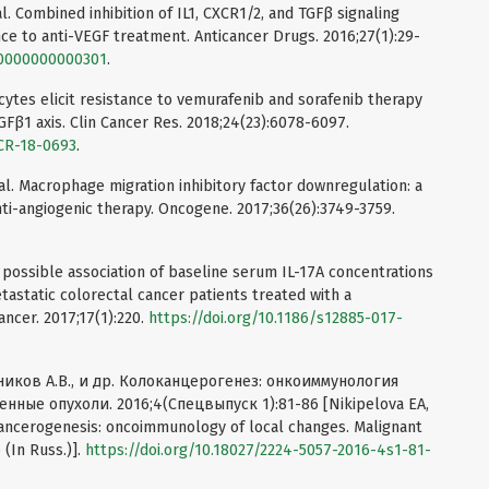
l. Combined inhibition of IL1, CXCR1/2, and TGFβ signaling
ce to anti-VEGF treatment. Anticancer Drugs. 2016;27(1):29-
00000000000301
.
icytes elicit resistance to vemurafenib and sorafenib therapy
GFβ1 axis. Clin Cancer Res. 2018;24(23):6078-6097.
CCR-18-0693
.
t al. Macrophage migration inhibitory factor downregulation: a
ti-angiogenic therapy. Oncogene. 2017;36(26):3749-3759.
 A possible association of baseline serum IL-17A concentrations
tastatic colorectal cancer patients treated with a
cer. 2017;17(1):220.
https://doi.org/10.1186/s12885-017-
ников А.В., и др. Колоканцерогенез: онкоиммунология
нные опухоли. 2016;4(Спецвыпуск 1):81-86 [Nikipelova EA,
ocancerogenesis: oncoimmunology of local changes. Malignant
(In Russ.)].
https://doi.org/10.18027/2224-5057-2016-4s1-81-