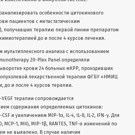
оанализировать особенности цитокинового
ви пациентов с метастатическим
), получавших терапию первой линии препаратом
химиотерапией до и после 4 курсов лечения.
м мультиплексного анализа с использованием
munotherapy 20-Plex Panel определяли
ыворотке крови 24 больных мКРР, проходивших
оопухолевой лекарственной терапии ФГБУ «НМИЦ
 до и после 4 курсов терапии.
-VEGF терапии сопровождается
ием содержания определяемых цитокинов:
-CSF и увеличением MIP-1α, IL-4, IL-8, IL-2, IFN-γ. Для
, IP-10, MCP-1, MIG, MIP-1β, RANTES, TNF-α изменений по
м не выявлено. В случае наличия