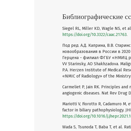
Библиографические с
Siegel RL, Miller KD, Wagle NS, et al.
https://doi.org/10.3322/caac.21763
.
Под ред. А.Д. Каприна, В.В. Стари
новообразования в России в 2020 
Герцена − филиал ФГБУ «НМИЦ рад
VV Starinsky, AO Shakhzadova. Malig
P.A. Herzen Institute of Medical Res
«NMIC of Radiology» of the Ministry o
Carmeliet P, Jain RK. Principles and
angiogenic diseases. Nat Rev Drug Di
Mariotti V, Fiorotto R, Cadamuro M, 
factor in biliary pathophysiology. JH
https://doi.org/10.1016/j.jhepr.2021.
Wada S, Tsunoda T, Baba T, et al. Ra