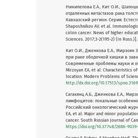
Никипелова Е.А., Кит О.И., Шапош
отдаленных метастазов рака толс
Кавказский регион. Серия: Естестве
Shaposhnikov AV, et al. Immunologic
colon cancer. News of higher educati
Sciences. 2017;3-2(195-2) (In Russ.)].
Кит О.И., Дженкова Е.А., Мирзоян 
при раке ободочной кишки в зави
Современные проблемы науки и обра
Mirzoyan EA, et al. Characteristics 
location. Modern Problems of Science
http://dx.doi.org/10.17513/spno.316
Сагакянц А.Б., Дженкова Е.А., Мир
лимфоцитов: локальные особенно
Российский онкологический журнал.
EA, et al. Major and minor populatio
cancer. South Russian Journal of Canc
https://doi.org/10.37748/2686-9039