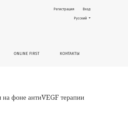
Регистрация
Вход
ии
Change the language. The current 
Русский
ONLINE FIRST
КОНТАКТЫ
м на фоне антиVEGF терапии