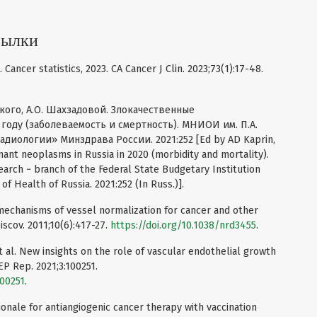
сылки
 Cancer statistics, 2023. CA Cancer J Clin. 2023;73(1):17-48.
нского, А.О. Шахзадовой. Злокачественные
году (заболеваемость и смертность). МНИОИ им. П.А.
иологии» Минздрава России. 2021:252 [Ed by AD Kaprin,
nant neoplasms in Russia in 2020 (morbidity and mortality).
earch − branch of the Federal State Budgetary Institution
f Health of Russia. 2021:252 (In Russ.)].
 mechanisms of vessel normalization for cancer and other
scov. 2011;10(6):417-27.
https://doi.org/10.1038/nrd3455
.
et al. New insights on the role of vascular endothelial growth
EP Rep. 2021;3:100251.
100251
.
tionale for antiangiogenic cancer therapy with vaccination