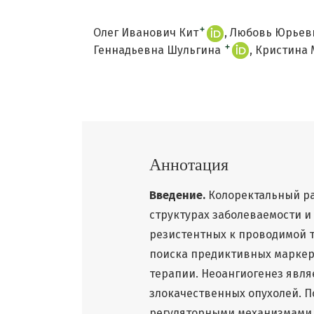
+
Олег Иванович Кит
Любовь Юрьев
+
Геннадьевна Шульгина
Кристина 
Аннотация
Введение.
Колоректальный р
структурах заболеваемости и
резистентных к проводимой т
поиска предиктивных марке
терапии. Неоангиогенез явля
злокачественных опухолей. П
регуляторными механизмами 