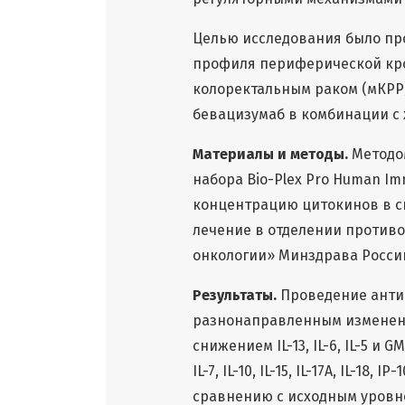
Целью исследования было пр
профиля периферической кро
колоректальным раком (мКРР
бевацизумаб в комбинации с 
Материалы и методы.
Методо
набора Bio-Plex Pro Human Im
концентрацию цитокинов в с
лечение в отделении против
онкологии» Минздрава России,
Результаты.
Проведение анти
разнонаправленным изменен
снижением IL-13, IL-6, IL-5 и GM
IL-7, IL-10, IL-15, IL-17A, IL-18
сравнению с исходным уровне