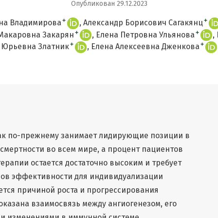
Опубликован 29.12.2023
+
+
на Владимирова
Александр Борисович Сагакянц
+
+
Макаровна Закарян
Елена Петровна Ульянова
+
+
Юрьевна Златник
Елена Алексеевна Дженкова
ак по-прежнему занимает лидирующие позиции в
 смертности во всем мире, а процент пациентов
ерапии остается достаточно высоким и требует
ров эффективности для индивидуализации
ется причиной роста и прогрессирования
оказана взаимосвязь между ангиогенезом, его
и изменениями в иммунной системе.