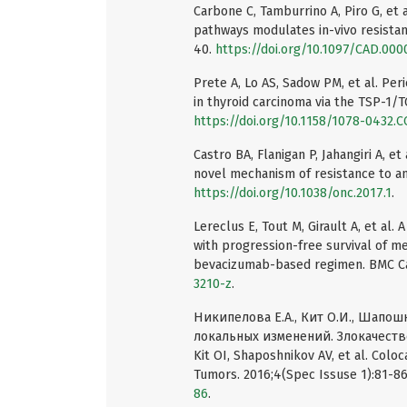
Carbone C, Tamburrino A, Piro G, et a
pathways modulates in-vivo resistan
40.
https://doi.org/10.1097/CAD.00
Prete A, Lo AS, Sadow PM, et al. Per
in thyroid carcinoma via the TSP-1/T
https://doi.org/10.1158/1078-0432.
Castro BA, Flanigan P, Jahangiri A, e
novel mechanism of resistance to an
https://doi.org/10.1038/onc.2017.1
.
Lereclus E, Tout M, Girault A, et al.
with progression-free survival of me
bevacizumab-based regimen. BMC Can
3210-z
.
Никипелова Е.А., Кит О.И., Шапош
локальных изменений. Злокачестве
Kit OI, Shaposhnikov AV, et al. Col
Tumors. 2016;4(Spec Issuse 1):81-86 
86
.