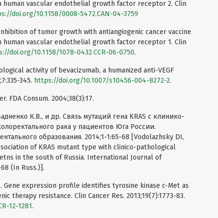
 human vascular endothelial growth factor receptor 2. Clin
ps://doi.org/10.1158/0008-5472.CAN-04-3759
 Inhibition of tumor growth with antiangiogenic cancer vaccine
 human vascular endothelial growth factor receptor 1. Clin
s://doi.org/10.1158/1078-0432.CCR-06-0750
.
Biological activity of bevacizumab, a humanized anti-VEGF
4;7:335-345.
https://doi.org/10.1007/s10456-004-8272-2
.
r. FDA Consum. 2004;38(3):17.
вадненко К.В., и др. Связь мутаций гена KRAS с клинико-
олоректального рака у пациентов Юга России.
ального образования. 2014;1-1:65-68 [Vodolazhsky DI,
ssociation of KRAS mutant type with clinico-pathological
etns in the south of Russia. International Journal of
68 (In Russ.)].
al. Gene expression profile identifies tyrosine kinase c-Met as
nic therapy resistance. Clin Cancer Res. 2013;19(7):1773-83.
CR-12-1281
.