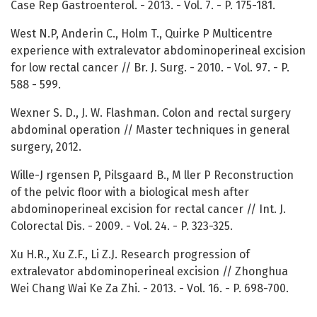
Case Rep Gastroenterol. - 2013. - Vol. 7. - P. 175-181.
West N.P, Anderin С., Holm T., Quirke P Multicentre
experience with extralevator abdominoperineal excision
for low rectal cancer // Br. J. Surg. - 2010. - Vol. 97. - P.
588 - 599.
Wexner S. D., J. W. Flashman. Colon and rectal surgery
abdominal operation // Master techniques in general
surgery, 2012.
Wille-J rgensen P, Pilsgaard B., M ller P Reconstruction
of the pelvic floor with a biological mesh after
abdominoperineal excision for rectal cancer // Int. J.
Colorectal Dis. - 2009. - Vol. 24. - P. 323-325.
Xu H.R., Xu Z.F., Li Z.J. Research progression of
extralevator abdominoperineal excision // Zhonghua
Wei Chang Wai Ke Za Zhi. - 2013. - Vol. 16. - P. 698-700.