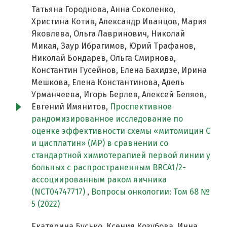
Татьяна Городнова, Анна Соколенко,
Христина Котив, Александр Иванцов, Мария
Яковлева, Ольга Лавринович, Николай
Микая, Заур Ибрагимов, Юрий Трафанов,
Николай Бондарев, Ольга Смирнова,
Константин Гусейнов, Елена Бахидзе, Ирина
Мешкова, Елена Константинова, Адель
Урманчеева, Игорь Берлев, Алексей Беляев,
Евгений Имянитов,
Проспективное
рандомизированное исследование по
оценке эффективности схемы «митомицин С
и цисплатин» (MP) в сравнении со
стандартной химиотерапией первой линии у
больных c распространенным BRCA1/2-
ассоциированным раком яичника
(NCT04747717)
,
Вопросы онкологии: Том 68 №
5 (2022)
Екатерина Бусько, Ксения Козубова, Инна