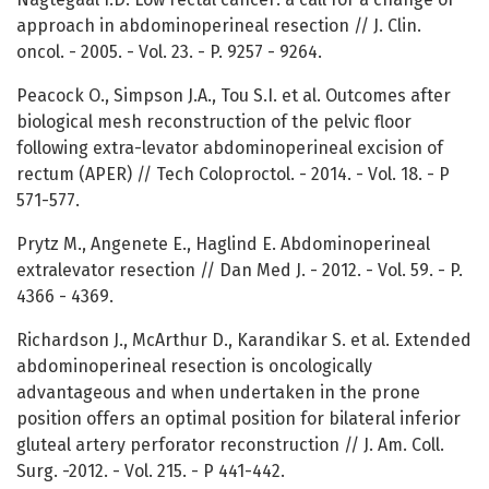
approach in abdominoperineal resection // J. Clin.
oncol. - 2005. - Vol. 23. - P. 9257 - 9264.
Peacock O., Simpson J.A., Tou S.I. et al. Outcomes after
biological mesh reconstruction of the pelvic floor
following extra-levator abdominoperineal excision of
rectum (APER) // Tech Coloproctol. - 2014. - Vol. 18. - P
571-577.
Prytz M., Angenete E., Haglind E. Abdominoperineal
extralevator resection // Dan Med J. - 2012. - Vol. 59. - P.
4366 - 4369.
Richardson J., McArthur D., Karandikar S. et al. Extended
abdominoperineal resection is oncologically
advantageous and when undertaken in the prone
position offers an optimal position for bilateral inferior
gluteal artery perforator reconstruction // J. Am. Coll.
Surg. -2012. - Vol. 215. - P 441-442.