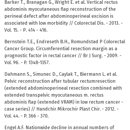
Barker Т., Branagan G., Wright E. et al. Vertical rectus
abdominis myocutaneous flap reconstruction of the
perineal defect after abdominoperineal excision is
associated with low morbidity // Colorectal Dis. - 2013. -
Vol. 15. - Р. 414 - 416.
Bernstein T.E., Endreseth B.H., Romundstad P Colorectal
Cancer Group. Circumferential resection margin as a
prognostic factor in rectal cancer // Br J Surg. - 2009. -
Vol. 96. - P. 1348-1357.
Dahmann S., Simunec D., Caylak T., Biermann L. et al.
Pelvic reconstruction after tubular rectumresection
(extended abdominoperineal resection combined with
extended transpelvic myocutaneous m. rectus
abdominis flap (extended VRAM) in low rectum cancer -
case series) // Handchir Mikrochir Plast Chir. - 2012. -
Vol. 44. - P. 366 - 370.
Engel A.F. Nationwide decline in annual numbers of