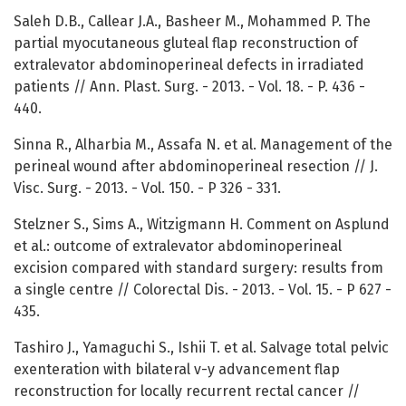
Saleh D.B., Callear J.A., Basheer M., Mohammed P. The
partial myocutaneous gluteal flap reconstruction of
extralevator abdominoperineal defects in irradiated
patients // Ann. Plast. Surg. - 2013. - Vol. 18. - P. 436 -
440.
Sinna R., Alharbia M., Assafa N. et al. Management of the
perineal wound after abdominoperineal resection // J.
Visc. Surg. - 2013. - Vol. 150. - P 326 - 331.
Stelzner S., Sims A., Witzigmann H. Comment on Asplund
et al.: outcome of extralevator abdominoperineal
excision compared with standard surgery: results from
a single centre // Colorectal Dis. - 2013. - Vol. 15. - P 627 -
435.
Tashiro J., Yamaguchi S., Ishii T. et al. Salvage total pelvic
exenteration with bilateral v-y advancement flap
reconstruction for locally recurrent rectal cancer //