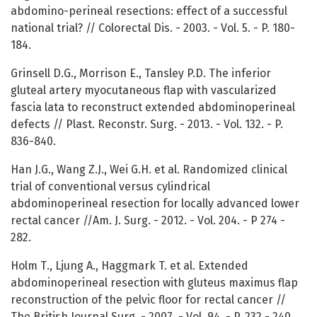
abdomino-perineal resections: effect of a successful
national trial? // Colorectal Dis. - 2003. - Vol. 5. - P. 180-
184.
Grinsell D.G., Morrison E., Tansley P.D. The inferior
gluteal artery myocutaneous flap with vascularized
fascia lata to reconstruct extended abdominoperineal
defects // Plast. Reconstr. Surg. - 2013. - Vol. 132. - P.
836-840.
Han J.G., Wang Z.J., Wei G.H. et al. Randomized clinical
trial of conventional versus cylindrical
abdominoperineal resection for locally advanced lower
rectal cancer //Am. J. Surg. - 2012. - Vol. 204. - P 274 -
282.
Holm Т., Ljung A., Haggmark T. et al. Extended
abdominoperineal resection with gluteus maximus flap
reconstruction of the pelvic floor for rectal cancer //
The British Journal Surg. - 2007. - Vol. 94. - P. 232 - 240.