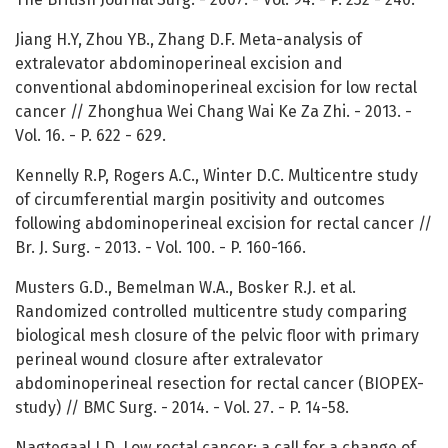
Jiang H.Y, Zhou YB., Zhang D.F. Meta-analysis of
extralevator abdominoperineal excision and
conventional abdominoperineal excision for low rectal
cancer // Zhonghua Wei Chang Wai Ke Za Zhi. - 2013. -
Vol. 16. - P. 622 - 629.
Kennelly R.P, Rogers A.C., Winter D.C. Multicentre study
of circumferential margin positivity and outcomes
following abdominoperineal excision for rectal cancer //
Br. J. Surg. - 2013. - Vol. 100. - P. 160-166.
Musters G.D., Bemelman W.A., Bosker R.J. et al.
Randomized controlled multicentre study comparing
biological mesh closure of the pelvic floor with primary
perineal wound closure after extralevator
abdominoperineal resection for rectal cancer (BIOPEX-
study) // BMC Surg. - 2014. - Vol. 27. - P. 14-58.
Nagtegaal I.D. Low rectal cancer: a call for a change of