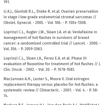
191.
Li A.J., Giuntoli R.L., Drake R. et.al. Ovarian preservation
in stage I low-grade endometrial stromal sarcomas //
Obstet. Gynecol. - 2005. - Vol. 106. - P. 1304-1308.
Loprinzi C.L., Kugler J.W., Sloan J.A. et al. Venlafaxine in
management of hot flashes in survivors of breast
cancer: a randomised controlled trial // Lancet. - 2000. -
Vol. 356. - P. 2059-2063.
Loprinzi C.L., Sloan J.A., Perez E.A. et al. Phase III
evaluation of fluoxetine for treatment of hot flushes // J.
Clin. Oncol. - 2002. - Vol. 20. - P. 1578-1583.
MacLennan A.H., Lester S., Moore V. Oral estrogen
replacement therapy versus placebo for hot flushes: a
systematic review // Climacteric. - 2001. - Vol. 4. - P. 58-
74.