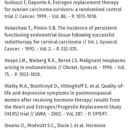
Guidozzi F, Daponte A. Estrogen replacement therapy
for ovarian carcinoma survivors: a randomised control
trial // Cancer. 1999. - Vol. 86. - P. 1013-1018.
Habeshaw T., Pinion S.B. The incidence of persistent
functioning endometrial tissue following successful
radiotherapy for cervical carcinoma // Int. J. Gynecol.
Cancer. - 1992. - Vol. 2. - P. 332-335.
Heaps J.M., Nieberg R.K., Berek J.S. Malignant neoplasms
arising in endometriosis // Obstet. Gynecol. - 1990. - Vol.
75. - P. 1023-1028.
Hlatky M.A., Boothroyd D., Vittinghoff E. et al. Quality-of-
life and depressive symptoms in postmenopausal
women after receiving hormone therapy: results from
the Heart and Estrogen/Progestin Replacement Study
(HERS) trial // JAMA. - 2002. - Vol. 287. - P. 591597.
Ibeanu O., Modesitt S.C., Ducie J. et al. Hormone