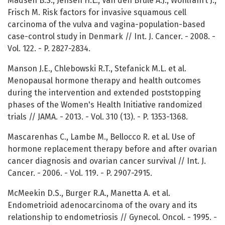
Madsen B.S., Jensen H.L., Van den Brule A.J., Wohlfahrt J.,
Frisch M. Risk factors for invasive squamous cell
carcinoma of the vulva and vagina-population-based
case-control study in Denmark // Int. J. Cancer. - 2008. -
Vol. 122. - P. 2827-2834.
Manson J.E., Chlebowski R.T., Stefanick M.L. et al.
Menopausal hormone therapy and health outcomes
during the intervention and extended poststopping
phases of the Women's Health Initiative randomized
trials // JAMA. - 2013. - Vol. 310 (13). - P. 1353-1368.
Mascarenhas C., Lambe M., Bellocco R. et al. Use of
hormone replacement therapy before and after ovarian
cancer diagnosis and ovarian cancer survival // Int. J.
Cancer. - 2006. - Vol. 119. - P. 2907-2915.
McMeekin D.S., Burger R.A., Manetta A. et al.
Endometrioid adenocarcinoma of the ovary and its
relationship to endometriosis // Gynecol. Oncol. - 1995. -