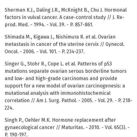
Sherman K.J., Daling J.R., McKnight B., Chu J. Hormonal
factors in vulval cancer. A case-control study // J. Re-
prod. Med. - 1994. - Vol. 39. - P. 857-861.
Shimada M., Kigawa J., Nishimura R. et al. Ovarian
metastasis in cancer of the uterine cervix // Gynecol.
Oncol. - 2006. - Vol. 101. - P. 234-237.
Singer G., Stohr R., Cope L. et al. Patterns of p53
mutations separate ovarian serous borderline tumors
and low- and high-grade carcinomas and provide
support for a new model of ovarian carcinogenesis: a
mutational analysis with immunohistochemical
correlation // Am J. Surg. Pathol. - 2005. - Vol. 29. - P. 218-
224.
Singh P., Oehler M.K. Hormone replacement after
gynaecological cancer // Maturitas. - 2010. - Vol. 65(3). -
P. 190-197.