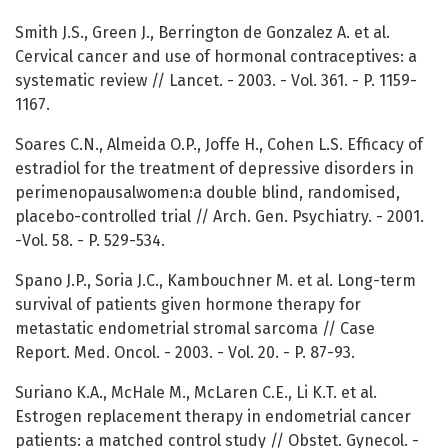
Smith J.S., Green J., Berrington de Gonzalez A. et al.
Cervical cancer and use of hormonal contraceptives: a
systematic review // Lancet. - 2003. - Vol. 361. - P. 1159-
1167.
Soares C.N., Almeida O.P., Joffe H., Cohen L.S. Efficacy of
estradiol for the treatment of depressive disorders in
perimenopausalwomen:a double blind, randomised,
placebo-controlled trial // Arch. Gen. Psychiatry. - 2001.
-Vol. 58. - P. 529-534.
Spano J.P., Soria J.C., Kambouchner M. et al. Long-term
survival of patients given hormone therapy for
metastatic endometrial stromal sarcoma // Case
Report. Med. Oncol. - 2003. - Vol. 20. - P. 87-93.
Suriano K.A., McHale M., McLaren C.E., Li K.T. et al.
Estrogen replacement therapy in endometrial cancer
patients: a matched control study // Obstet. Gynecol. -