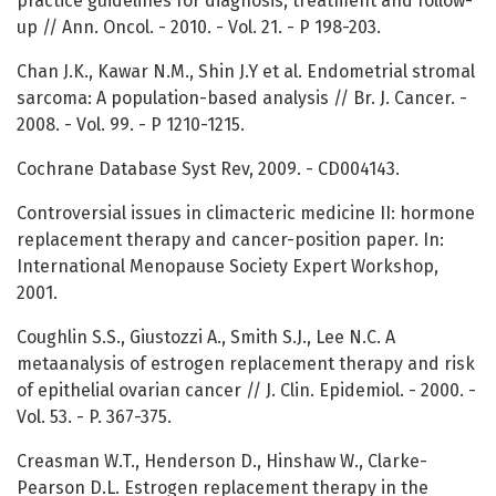
practice guidelines for diagnosis, treatment and follow-
up // Ann. Oncol. - 2010. - Vol. 21. - P 198-203.
Chan J.K., Kawar N.M., Shin J.Y et al. Endometrial stromal
sarcoma: A population-based analysis // Br. J. Cancer. -
2008. - Vol. 99. - P 1210-1215.
Cochrane Database Syst Rev, 2009. - CD004143.
Controversial issues in climacteric medicine II: hormone
replacement therapy and cancer-position paper. In:
International Menopause Society Expert Workshop,
2001.
Coughlin S.S., Giustozzi A., Smith S.J., Lee N.C. A
metaanalysis of estrogen replacement therapy and risk
of epithelial ovarian cancer // J. Clin. Epidemiol. - 2000. -
Vol. 53. - P. 367-375.
Creasman W.T., Henderson D., Hinshaw W., Clarke-
Pearson D.L. Estrogen replacement therapy in the