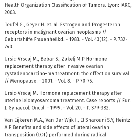
Health Organization Classification of Tumors. Lyon: IARC,
2003.
Teufel G., Geyer H. et. al. Estrogen and Progesteron
receptors in malignant ovarian neoplasms //
Geburtshilfe Frauenheilkd. - 1983. - Vol. 43(12). - P. 732-
740.
Ursic-Vrscaj M., Bebar S., Zakelj M.P Hormone
replacement therapy after invasive ovarian
cystadenocarcino-ma treatment: the effect on survival
// Menopause. - 2001. - Vol. 8. - P 70-75.
Ursic-Vrscaj M. Hormone replacement therapy after
uterine leiomyosarcoma treatment. Case reports // Eur.
J. Gynaecol. Oncol. - 1999. - Vol. 20. - P. 379-382.
Van Eijkeren M.A., Van Der Wijk I., El Sharouni S.Y, Heintz
A.P Benefits and side effects of lateral ovarian
transposition (LOT) performed during radical