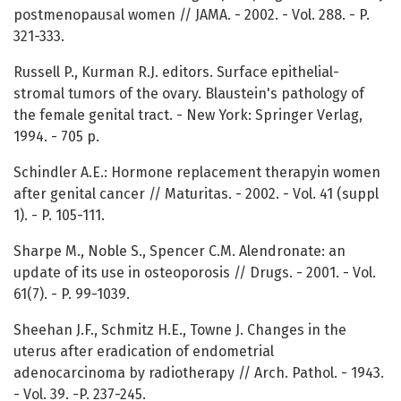
postmenopausal women // JAMA. - 2002. - Vol. 288. - P.
321-333.
Russell P., Kurman R.J. editors. Surface epithelial-
stromal tumors of the ovary. Blaustein's pathology of
the female genital tract. - New York: Springer Verlag,
1994. - 705 p.
Schindler A.E.: Hormone replacement therapyin women
after genital cancer // Maturitas. - 2002. - Vol. 41 (suppl
1). - P. 105-111.
Sharpe M., Noble S., Spencer C.M. Alendronate: an
update of its use in osteoporosis // Drugs. - 2001. - Vol.
61(7). - P. 99-1039.
Sheehan J.F., Schmitz H.E., Towne J. Changes in the
uterus after eradication of endometrial
adenocarcinoma by radiotherapy // Arch. Pathol. - 1943.
- Vol. 39. -P. 237-245.