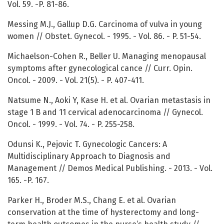
Vol. 59. -P. 81-86.
Messing M.J., Gallup D.G. Carcinoma of vulva in young
women // Obstet. Gynecol. - 1995. - Vol. 86. - P. 51-54.
Michaelson-Cohen R., Beller U. Managing menopausal
symptoms after gynecological cance // Curr. Opin.
Oncol. - 2009. - Vol. 21(5). - P. 407-411.
Natsume N., Aoki Y, Kase H. et al. Ovarian metastasis in
stage 1 B and 11 cervical adenocarcinoma // Gynecol.
Oncol. - 1999. - Vol. 74. - P. 255-258.
Odunsi K., Pejovic T. Gynecologic Cancers: A
Multidisciplinary Approach to Diagnosis and
Management // Demos Medical Publishing. - 2013. - Vol.
165. -P. 167.
Parker H., Broder M.S., Chang E. et al. Ovarian
conservation at the time of hysterectomy and long-