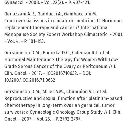
Gynaecol. - 2008. - Vol. 22(2). - P. 407-421.
Genazzani A.R., Gadducci A., Gambacciani M.
Controversial issues in climateric medicine. II. Hormone
replacement therapy and cancer // International
Menopause Society Expert Workshop Climacteric. - 2001.
- Vol. 4. - P. 181-193.
Gershenson D.M., Bodurka D.C., Coleman R.L. et al.
Hormonal Maintenance Therapy for Women With Low-
Grade Serous Cancer of the Ovary or Peritoneum // J.
Clin. Oncol. - 2017. - JCO2016710632. - DOI:
10.1200/JCO.2016.71.0632
Gershenson D.M., Miller A.M., Champion V.L. et al.
Reproductive and sexual function after platinum-based
chemotherapy in long-term ovarian germ cell tumor
survivors: a Gynecologic Oncology Group Study // J. Clin.
Oncol. - 2007. - Vol. 25. - P. 2792-2797.