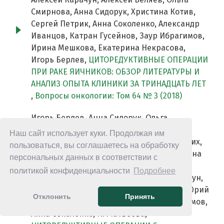
Смирнова, Анна Сидорук, Христина Котив,
Сергей Петрик, Анна Соколенко, Александр
Иванцов, Катран Гусейнов, Заур Ибрагимов,
Ирина Мешкова, Екатерина Некрасова,
Игорь Берлев,
ЦИТОРЕДУКТИВНЫЕ ОПЕРАЦИИ
ПРИ РАКЕ ЯИЧНИКОВ: ОБЗОР ЛИТЕРАТУРЫ И
АНАЛИЗ ОПЫТА КЛИНИКИ ЗА ТРИНАДЦАТЬ ЛЕТ
,
Вопросы онкологии: Том 64 № 3 (2018)
Игорь Берлев, Анна Сидорук, Ольга
Смирнова, Николай Бондарев, Ольга
Наш сайт использует куки. Продолжая им
Лавринович, Николай Микая, Елена Ульрих,
пользоваться, вы соглашаетесь на обработку
Адилия Урманчеева, М. Яковева, Екатерина
персональных данных в соответствии с
Некрасова, Ирина Мешкова, Александр
политикой конфиденциальности
Подробнее
Иванцов, Алексей Беляев, Алексей Карачун,
Татьяна Городнова, Андрей Доманский, Юрий
Отклонить
Принять
Пелипась, Катран Гусейнов, Заур Ибрагимов,
Анна Соколенко, Н. Матвеева,