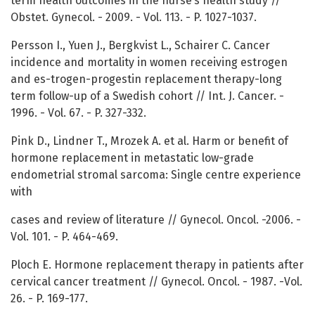
term health outcomes in the nurse‘s health study //
Obstet. Gynecol. - 2009. - Vol. 113. - P. 1027-1037.
Persson I., Yuen J., Bergkvist L., Schairer C. Cancer
incidence and mortality in women receiving estrogen
and es-trogen-progestin replacement therapy-long
term follow-up of a Swedish cohort // Int. J. Cancer. -
1996. - Vol. 67. - P. 327-332.
Pink D., Lindner T., Mrozek A. et al. Harm or benefit of
hormone replacement in metastatic low-grade
endometrial stromal sarcoma: Single centre experience
with
cases and review of literature // Gynecol. Oncol. -2006. -
Vol. 101. - P. 464-469.
Ploch E. Hormone replacement therapy in patients after
cervical cancer treatment // Gynecol. Oncol. - 1987. -Vol.
26. - P. 169-177.