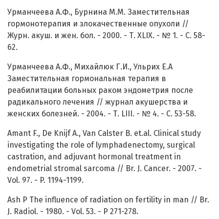
Урманчеева А.Ф., Бурнина М.М. Заместительная
гормонотерапия и злокачественные опухоли //
Журн. акуш. и жен. бол. - 2000. - Т. XLIX. - № 1. - С. 58-
62.
Урманчеева А.Ф., Михайлюк Г.И., Ульрих Е.А
Заместительная гормональная терапия в
реабилитации больных раком эндометрия после
радикального лечения // журнал акушерства и
женских болезней. - 2004. - Т. LIII. - № 4. - С. 53-58.
Amant F., De Knijf A., Van Calster B. et.al. Clinical study
investigating the role of lymphadenectomy, surgical
castration, and adjuvant hormonal treatment in
endometrial stromal sarcoma // Br. J. Cancer. - 2007. -
Vol. 97. - P. 1194-1199.
Ash P The influence of radiation on fertility in man // Br.
J. Radiol. - 1980. - Vol. 53. - P 271-278.