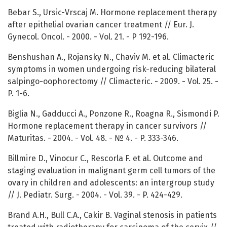
Bebar S., Ursic-Vrscaj M. Hormone replacement therapy
after epithelial ovarian cancer treatment // Eur. J.
Gynecol. Oncol. - 2000. - Vol. 21. - P 192-196.
Benshushan A., Rojansky N., Chaviv M. et al. Climacteric
symptoms in women undergoing risk-reducing bilateral
salpingo-oophorectomy // Climacteric. - 2009. - Vol. 25. -
P. 1-6.
Biglia N., Gadducci A., Ponzone R., Roagna R., Sismondi P.
Hormone replacement therapy in cancer survivors //
Maturitas. - 2004. - Vol. 48. - № 4. - P. 333-346.
Billmire D., Vinocur C., Rescorla F. et al. Outcome and
staging evaluation in malignant germ cell tumors of the
ovary in children and adolescents: an intergroup study
// J. Pediatr. Surg. - 2004. - Vol. 39. - P. 424-429.
Brand A.H., Bull C.A., Cakir B. Vaginal stenosis in patients