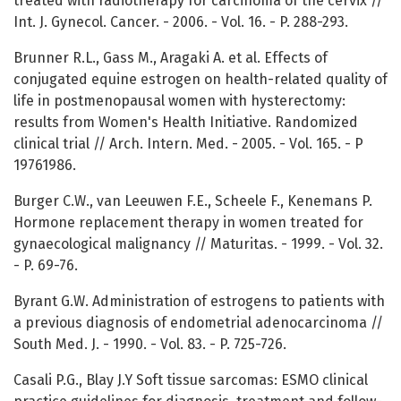
treated with radiotherapy for carcinoma of the cervix //
Int. J. Gynecol. Cancer. - 2006. - Vol. 16. - P. 288-293.
Brunner R.L., Gass M., Aragaki A. et al. Effects of
conjugated equine estrogen on health-related quality of
life in postmenopausal women with hysterectomy:
results from Women's Health Initiative. Randomized
clinical trial // Arch. Intern. Med. - 2005. - Vol. 165. - P
19761986.
Burger C.W., van Leeuwen F.E., Scheele F., Kenemans P.
Hormone replacement therapy in women treated for
gynaecological malignancy // Maturitas. - 1999. - Vol. 32.
- P. 69-76.
Byrant G.W. Administration of estrogens to patients with
a previous diagnosis of endometrial adenocarcinoma //
South Med. J. - 1990. - Vol. 83. - P. 725-726.
Casali P.G., Blay J.Y Soft tissue sarcomas: ESMO clinical