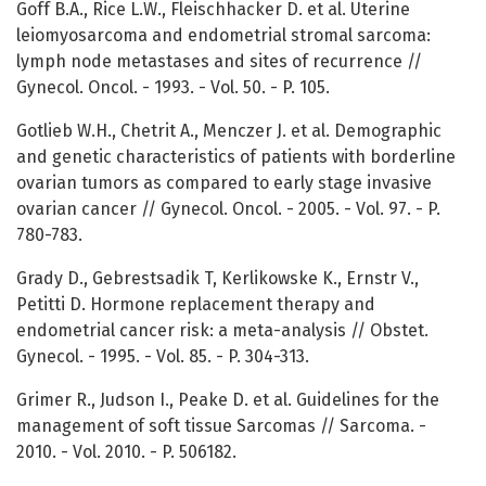
Goff B.A., Rice L.W., Fleischhacker D. et al. Uterine
leiomyosarcoma and endometrial stromal sarcoma:
lymph node metastases and sites of recurrence //
Gynecol. Oncol. - 1993. - Vol. 50. - P. 105.
Gotlieb W.H., Chetrit A., Menczer J. et al. Demographic
and genetic characteristics of patients with borderline
ovarian tumors as compared to early stage invasive
ovarian cancer // Gynecol. Oncol. - 2005. - Vol. 97. - P.
780-783.
Grady D., Gebrestsadik T, Kerlikowske K., Ernstr V.,
Petitti D. Hormone replacement therapy and
endometrial cancer risk: a meta-analysis // Obstet.
Gynecol. - 1995. - Vol. 85. - P. 304-313.
Grimer R., Judson I., Peake D. et al. Guidelines for the
management of soft tissue Sarcomas // Sarcoma. -
2010. - Vol. 2010. - P. 506182.