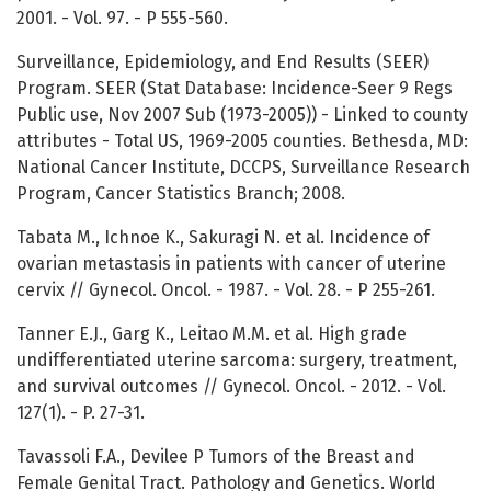
2001. - Vol. 97. - P 555-560.
Surveillance, Epidemiology, and End Results (SEER)
Program. SEER (Stat Database: Incidence-Seer 9 Regs
Public use, Nov 2007 Sub (1973-2005)) - Linked to county
attributes - Total US, 1969-2005 counties. Bethesda, MD:
National Cancer Institute, DCCPS, Surveillance Research
Program, Cancer Statistics Branch; 2008.
Tabata M., Ichnoe K., Sakuragi N. et al. Incidence of
ovarian metastasis in patients with cancer of uterine
cervix // Gynecol. Oncol. - 1987. - Vol. 28. - P 255-261.
Tanner E.J., Garg K., Leitao M.M. et al. High grade
undifferentiated uterine sarcoma: surgery, treatment,
and survival outcomes // Gynecol. Oncol. - 2012. - Vol.
127(1). - P. 27-31.
Tavassoli F.A., Devilee P Tumors of the Breast and
Female Genital Tract. Pathology and Genetics. World