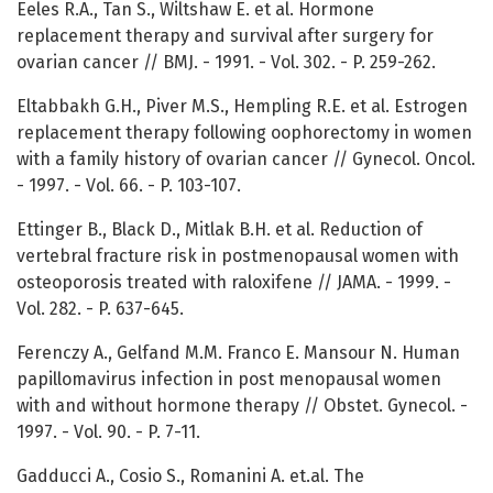
Eeles R.A., Tan S., Wiltshaw E. et al. Hormone
replacement therapy and survival after surgery for
ovarian cancer // BMJ. - 1991. - Vol. 302. - P. 259-262.
Eltabbakh G.H., Piver M.S., Hempling R.E. et al. Estrogen
replacement therapy following oophorectomy in women
with a family history of ovarian cancer // Gynecol. Oncol.
- 1997. - Vol. 66. - P. 103-107.
Ettinger B., Black D., Mitlak B.H. et al. Reduction of
vertebral fracture risk in postmenopausal women with
osteoporosis treated with raloxifene // JAMA. - 1999. -
Vol. 282. - P. 637-645.
Ferenczy A., Gelfand M.M. Franco E. Mansour N. Human
papillomavirus infection in post menopausal women
with and without hormone therapy // Obstet. Gynecol. -
1997. - Vol. 90. - P. 7-11.
Gadducci A., Cosio S., Romanini A. et.al. The