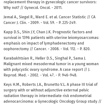
replacement therapy in gynecologic cancer survivors:
Why not? // Gynecol. Oncol. - 2011.
Jemal A., Siegel R., Ward E. et al. Cancer Statistic // CA
Cancer J. Clin. - 2009. - Vol. 59. - P. 225-249.
Kapp D.S., Shin J.Y, Chan J.K. Prognostic factors and
survival in 1396 patients with uterine leiomyosarcomas:
emphasis on impact of lymphadenectomy and
oophorectomy // Cancer. - 2008. - Vol. 112. - P. 820.
Karabakhtsian R., Heller D.S., Singhal P., Sama J.
Malignant mixed mesodermal tumor in a young woman
with polycystic ovary syndrome. A case report // J.
Reprod. Med. - 2002. - Vol. 47. - P. 946-948.
Keys H.M., Roberts J.A., Brunetto V.L. A phase III trial of
surgery with or without adjunctive external pelvic
radiation therapy in intermediate risk endometrial
adenocarcinoma: a Gynecologic Oncology Group study //