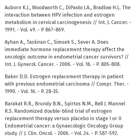
Auborn K.J., Woodworth C., DiPaolo J.A., Bradlow H.L. The
interaction between HPV infection and estrogen
metabolism in cervical carcinogenesis // Int. J. Cancer. -
1991. - Vol. 49. - P 867-869.
Ayhan A., Taskiran C., Simsek S., Sever A. Does
immediate hormone replacement therapy affect the
oncologic outcome in endometrial cancer survivors? //
Int. J. Gynecol. Cancer. - 2006. - Vol. 16. - P. 805-808.
Baker D.D. Estrogen replacement therapy in patient
with previous endometrial carcinoma // Compr. Ther. -
1990. - Vol. 16. - P. 28-35.
Barakat R.R., Brundy B.N., Spirtos N.M., Bell J. Mannel
R.S. Randomized double-blind trial of estrogen
replacement therapy versus placebo in stage I or II
Endometrial cancer: a Gynaecologic Oncology Group
study // J. Clin. Oncol. - 2006. - Vol. 24. - P. 587-592.