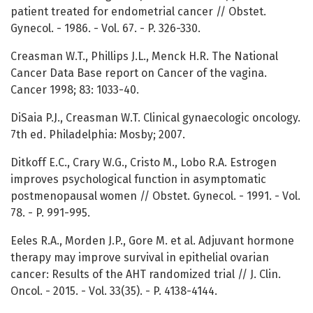
patient treated for endometrial cancer // Obstet.
Gynecol. - 1986. - Vol. 67. - P. 326-330.
Creasman W.T., Phillips J.L., Menck H.R. The National
Cancer Data Base report on Cancer of the vagina.
Cancer 1998; 83: 1033-40.
DiSaia P.J., Creasman W.T. Clinical gynaecologic oncology.
7th ed. Philadelphia: Mosby; 2007.
Ditkoff E.C., Crary W.G., Cristo M., Lobo R.A. Estrogen
improves psychological function in asymptomatic
postmenopausal women // Obstet. Gynecol. - 1991. - Vol.
78. - P. 991-995.
Eeles R.A., Morden J.P., Gore M. et al. Adjuvant hormone
therapy may improve survival in epithelial ovarian
cancer: Results of the AHT randomized trial // J. Clin.
Oncol. - 2015. - Vol. 33(35). - P. 4138-4144.