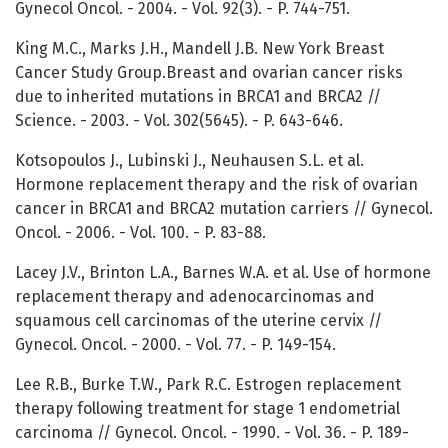
Gynecol Oncol. - 2004. - Vol. 92(3). - P. 744-751.
King M.C., Marks J.H., Mandell J.B. New York Breast
Cancer Study Group.Breast and ovarian cancer risks
due to inherited mutations in BRCA1 and BRCA2 //
Science. - 2003. - Vol. 302(5645). - P. 643-646.
Kotsopoulos J., Lubinski J., Neuhausen S.L. et al.
Hormone replacement therapy and the risk of ovarian
cancer in BRCA1 and BRCA2 mutation carriers // Gynecol.
Oncol. - 2006. - Vol. 100. - P. 83-88.
Lacey J.V., Brinton L.A., Barnes W.A. et al. Use of hormone
replacement therapy and adenocarcinomas and
squamous cell carcinomas of the uterine cervix //
Gynecol. Oncol. - 2000. - Vol. 77. - P. 149-154.
Lee R.B., Burke T.W., Park R.C. Estrogen replacement
therapy following treatment for stage 1 endometrial
carcinoma // Gynecol. Oncol. - 1990. - Vol. 36. - P. 189-