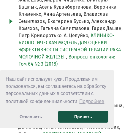
Башлык, Асель Кудайбергенова, Вероника
Клименко, Анна Артемьева, Владислав
Семиглазов, Екатерина Бусько, Александр
Комяхов, Татьяна Семиглазова, Гарик Дашян,
Петр Криворотько, А. Целуйко,
КЛИНИКО-
БИОЛОГИЧЕСКАЯ МОДЕЛЬ ДЛЯ ОЦЕНКИ
ЭФФЕКТИВНОСТИ СИСТЕМНОЙ ТЕРАПИИ РАКА
МОЛОЧНОЙ ЖЕЛЕЗЫ
,
Вопросы онкологии:
Том 64 № 3 (2018)
Ирина Балдуева, Н. Авдокина, Алексей
Наш сайт использует куки. Продолжая им
Беляев, Александр Щербаков, Татьяна
пользоваться, вы соглашаетесь на обработку
Семиглазова, Екатерина Анохина, Юрий
персональных данных в соответствии с
Комаров, Дилором Латипова, Гульфия
политикой конфиденциальности
Подробнее
Телетаева, Анна Семенова, Ольга Галиуллина,
Наталья Емельянова, Нино Пипиа, Марк
Отклонить
Принять
Гельфонд, Светлана Проценко, Анна
Данилова, Татьяна Нехаева, Алексей Новик,