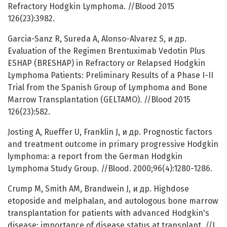
Refractory Hodgkin Lymphoma. //Blood 2015
126(23):3982.
Garcia-Sanz R, Sureda A, Alonso-Alvarez S, и др.
Evaluation of the Regimen Brentuximab Vedotin Plus
ESHAP (BRESHAP) in Refractory or Relapsed Hodgkin
Lymphoma Patients: Preliminary Results of a Phase I-II
Trial from the Spanish Group of Lymphoma and Bone
Marrow Transplantation (GELTAMO). //Blood 2015
126(23):582.
Josting A, Rueffer U, Franklin J, и др. Prognostic factors
and treatment outcome in primary progressive Hodgkin
lymphoma: a report from the German Hodgkin
Lymphoma Study Group. //Blood. 2000;96(4):1280-1286.
Crump M, Smith AM, Brandwein J, и др. Highdose
etoposide and melphalan, and autologous bone marrow
transplantation for patients with advanced Hodgkin's
disease: importance of disease status at transplant. //J