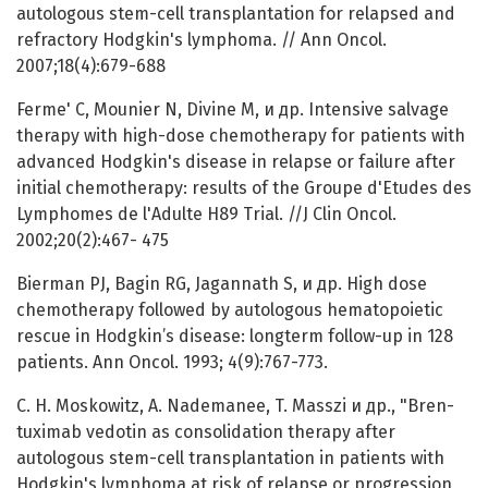
autologous stem-cell transplantation for relapsed and
refractory Hodgkin's lymphoma. // Ann Oncol.
2007;18(4):679-688
Ferme' C, Mounier N, Divine M, и др. Intensive salvage
therapy with high-dose chemotherapy for patients with
advanced Hodgkin's disease in relapse or failure after
initial chemotherapy: results of the Groupe d'Etudes des
Lymphomes de l'Adulte H89 Trial. //J Clin Oncol.
2002;20(2):467- 475
Bierman PJ, Bagin RG, Jagannath S, и др. High dose
chemotherapy followed by autologous hematopoietic
rescue in Hodgkin’s disease: longterm follow-up in 128
patients. Ann Oncol. 1993; 4(9):767-773.
C. H. Moskowitz, A. Nademanee, T. Masszi и др., "Bren-
tuximab vedotin as consolidation therapy after
autologous stem-cell transplantation in patients with
Hodgkin's lymphoma at risk of relapse or progression