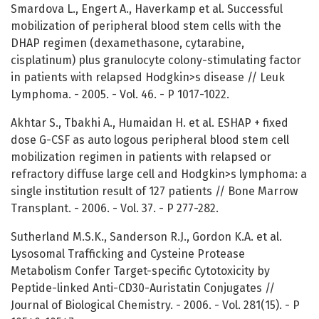
Smardova L., Engert A., Haverkamp et al. Successful
mobilization of peripheral blood stem cells with the
DHAP regimen (dexamethasone, cytarabine,
cisplatinum) plus granulocyte colony-stimulating factor
in patients with relapsed Hodgkin>s disease // Leuk
Lymphoma. - 2005. - Vol. 46. - P 1017-1022.
Akhtar S., Tbakhi A., Humaidan H. et al. ESHAP + fixed
dose G-CSF as auto logous peripheral blood stem cell
mobilization regimen in patients with relapsed or
refractory diffuse large cell and Hodgkin>s lymphoma: a
single institution result of 127 patients // Bone Marrow
Transplant. - 2006. - Vol. 37. - P 277-282.
Sutherland M.S.K., Sanderson R.J., Gordon K.A. et al.
Lysosomal Trafficking and Cysteine Protease
Metabolism Confer Target-specific Cytotoxicity by
Peptide-linked Anti-CD30-Auristatin Conjugates //
Journal of Biological Chemistry. - 2006. - Vol. 281(15). - P