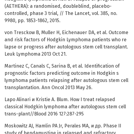
(AETHERA): a randomised, doubleblind, placebo-
controlled, phase 3 trial, // The Lancet, vol. 385, no.
9980, pp. 1853-1862, 2015.
von Tresckow B, Muller H, Eichenauer DA, et al. Outcome
and risk factors of Hodgkin Lymphoma patients who re
lapse or progress after autologous stem cell transplant.
Leuk Lymphoma 2013 Oct 21.
Martinez C, Canals C, Sarina B, et al. Identification of
prognostic factors predicting outcome in Hodgkin s
lymphoma patients relapsing after autologous stem cell
transplantation. Ann Oncol 2013 May 26.
Lapo Alinari и Kristie A. Blum. How I treat relapsed
classical Hodgkin lymphoma after autologous stem cell
trans-plant//Blood 2016 127:287-295
Moskowitz AJ, Hamlin PA Jr, Perales MA, и др. Phase II
study of bendamustine in relapsed and refractory