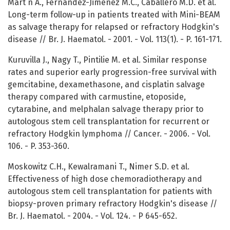
Mart n A., Fernandez-Jimenez M.C., Caballero M.D. et al.
Long-term follow-up in patients treated with Mini-BEAM
as salvage therapy for relapsed or refractory Hodgkin's
disease // Br. J. Haematol. - 2001. - Vol. 113(1). - P. 161-171.
Kuruvilla J., Nagy T., Pintilie M. et al. Similar response
rates and superior early progression-free survival with
gemcitabine, dexamethasone, and cisplatin salvage
therapy compared with carmustine, etoposide,
cytarabine, and melphalan salvage therapy prior to
autologous stem cell transplantation for recurrent or
refractory Hodgkin lymphoma // Cancer. - 2006. - Vol.
106. - P. 353-360.
Moskowitz C.H., Kewalramani T., Nimer S.D. et al.
Effectiveness of high dose chemoradiotherapy and
autologous stem cell transplantation for patients with
biopsy-proven primary refractory Hodgkin's disease //
Br. J. Haematol. - 2004. - Vol. 124. - P 645-652.