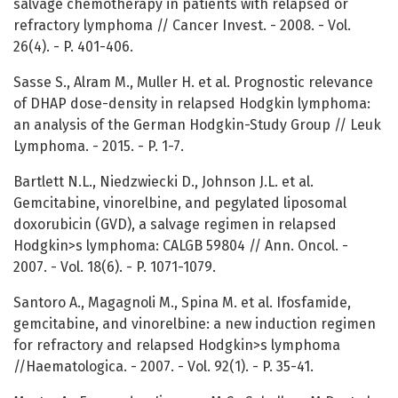
salvage chemotherapy in patients with relapsed or
refractory lymphoma // Cancer Invest. - 2008. - Vol.
26(4). - P. 401-406.
Sasse S., Alram M., Muller H. et al. Prognostic relevance
of DHAP dose-density in relapsed Hodgkin lymphoma:
an analysis of the German Hodgkin-Study Group // Leuk
Lymphoma. - 2015. - P. 1-7.
Bartlett N.L., Niedzwiecki D., Johnson J.L. et al.
Gemcitabine, vinorelbine, and pegylated liposomal
doxorubicin (GVD), a salvage regimen in relapsed
Hodgkin>s lymphoma: CALGB 59804 // Ann. Oncol. -
2007. - Vol. 18(6). - P. 1071-1079.
Santoro A., Magagnoli M., Spina M. et al. Ifosfamide,
gemcitabine, and vinorelbine: a new induction regimen
for refractory and relapsed Hodgkin>s lymphoma
//Haematologica. - 2007. - Vol. 92(1). - P. 35-41.