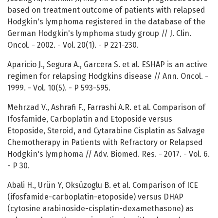
based on treatment outcome of patients with relapsed
Hodgkin's lymphoma registered in the database of the
German Hodgkin's lymphoma study group // J. Clin.
Oncol. - 2002. - Vol. 20(1). - P 221-230.
Aparicio J., Segura A., Garcera S. et al. ESHAP is an active
regimen for relapsing Hodgkins disease // Ann. Oncol. -
1999. - Vol. 10(5). - P 593-595.
Mehrzad V., Ashrafi F., Farrashi A.R. et al. Comparison of
Ifosfamide, Carboplatin and Etoposide versus
Etoposide, Steroid, and Cytarabine Cisplatin as Salvage
Chemotherapy in Patients with Refractory or Relapsed
Hodgkin's lymphoma // Adv. Biomed. Res. - 2017. - Vol. 6.
- P 30.
Abali H., Urün Y, Oksüzoglu B. et al. Comparison of ICE
(ifosfamide-carboplatin-etoposide) versus DHAP
(cytosine arabinoside-cisplatin-dexamethasone) as