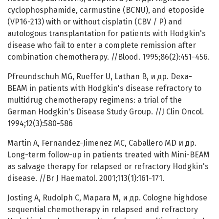
cyclophosphamide, carmustine (BCNU), and etoposide
(VP16-213) with or without cisplatin (CBV / P) and
autologous transplantation for patients with Hodgkin's
disease who fail to enter a complete remission after
combination chemotherapy. //Blood. 1995;86(2):451-456.
Pfreundschuh MG, Rueffer U, Lathan B, и др. Dexa-
BEAM in patients with Hodgkin's disease refractory to
multidrug chemotherapy regimens: a trial of the
German Hodgkin's Disease Study Group. //J Clin Oncol.
1994;12(3):580-586
Martin A, Fernandez-Jimenez MC, Caballero MD и др.
Long-term follow-up in patients treated with Mini-BEAM
as salvage therapy for relapsed or refractory Hodgkin's
disease. //Br J Haematol. 2001;113(1):161-171.
Josting A, Rudolph C, Mapara M, и др. Cologne highdose
sequential chemotherapy in relapsed and refractory