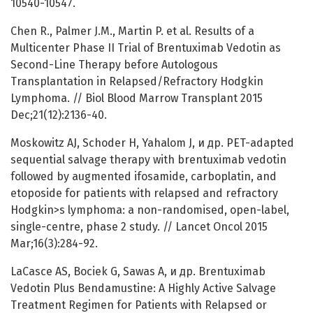
10540-10547.
Chen R., Palmer J.M., Martin P. et al. Results of a
Multicenter Phase II Trial of Brentuximab Vedotin as
Second-Line Therapy before Autologous
Transplantation in Relapsed/Refractory Hodgkin
Lymphoma. // Biol Blood Marrow Transplant 2015
Dec;21(12):2136-40.
Moskowitz AJ, Schoder H, Yahalom J, и др. PET-adapted
sequential salvage therapy with brentuximab vedotin
followed by augmented ifosamide, carboplatin, and
etoposide for patients with relapsed and refractory
Hodgkin>s lymphoma: a non-randomised, open-label,
single-centre, phase 2 study. // Lancet Oncol 2015
Mar;16(3):284-92.
LaCasce AS, Bociek G, Sawas A, и др. Brentuximab
Vedotin Plus Bendamustine: A Highly Active Salvage
Treatment Regimen for Patients with Relapsed or