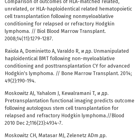
Comparison of outcomes of HLA-matched related,
unrelated, or HLA-haploidentical related hematopoietic
cell transplantation following nonmyeloablative
conditioning for relapsed or refractory Hodgkin
lymphoma. // Biol Blood Marrow Transplant.
2008;14(11):1279-1287.
Raiola A, Dominietto A, Varaldo R, и др. Unmanipulated
haploidentical BMT following non-myeloablative
conditioning and posttransplantation CY for advanced
Hodgkin's lymphoma. // Bone Marrow Transplant. 2014;
49(2):190-194.
Moskowitz AJ, Yahalom J, Kewalramani T, и др.
Pretransplantation functional imaging predicts outcome
following autologous stem cell transplantation for
relapsed and refractory Hodgkin lymphoma.//Blood
2010 Dec 2;116(23):4934-7.
Moskowitz CH, Matasar MJ, Zelenetz ADm др.