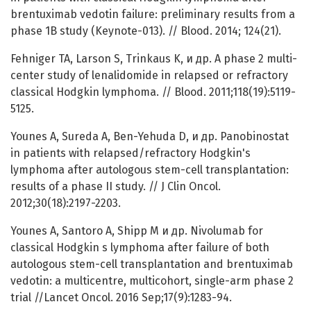
brentuximab vedotin failure: preliminary results from a
phase 1B study (Keynote-013). // Blood. 2014; 124(21).
Fehniger TA, Larson S, Trinkaus K, и др. A phase 2 multi-
center study of lenalidomide in relapsed or refractory
classical Hodgkin lymphoma. // Blood. 2011;118(19):5119-
5125.
Younes A, Sureda A, Ben-Yehuda D, и др. Panobinostat
in patients with relapsed/refractory Hodgkin's
lymphoma after autologous stem-cell transplantation:
results of a phase II study. // J Clin Oncol.
2012;30(18):2197-2203.
Younes A, Santoro A, Shipp M и др. Nivolumab for
classical Hodgkin s lymphoma after failure of both
autologous stem-cell transplantation and brentuximab
vedotin: a multicentre, multicohort, single-arm phase 2
trial //Lancet Oncol. 2016 Sep;17(9):1283-94.