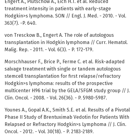
Engert A., Plütschow A., Eich H.T. et al. Reduced
treatment intensity in patients with early-stage
Hodgkin>s lymphoma. SON // Engl. J. Med. - 2010. - Vol.
363(7). -P. 640.
von Tresckow B., Engert A. The role of autologous
transplantation in Hodgkin lymphoma // Curr. Hematol.
Malig. Rep. - 2011. - Vol. 6(3). - P. 172-179.
Morschhauser F., Brice P., Ferme C. et al. Risk-adapted
salvage treatment with single or tandem autologous
stemcell transplantation for first relapse/refractory
Hodgkin>s lymphoma: results of the prospective
multicenter H96 trial by the GELA/SFGM study group // J.
Clin. Oncol. - 2008. - Vol. 26(36). - P. 5980-5987.
Younes A., Gopal A.K., Smith S.E. et al. Results of a Pivotal
Phase II Study of Brentuximab Vedotin for Patients With
Relapsed or Refractory Hodgkin>s Lymphoma // J. Clin.
Oncol. - 2012. - Vol. 30(18). - P. 2183-2189.