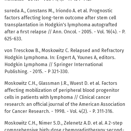
sureda A., Constans M., Iriondo A. et al. Prognostic
factors affecting long-term outcome after stem cell
transplantation in Hodgkin's lymphoma autografted
after a first relapse // Ann. Oncol. - 2005. - Vol. 16(4). - P.
625-633.
von Tresckow B., Moskowitz C. Relapsed and Refractory
Hodgkin Lymphoma. In: Engert A, Younes A, editors.
Hodgkin Lymphoma // Springer International
Publishing. - 2015. - P 321-330.
Moskowitz C.H., Glassman J.R., Wuest D. et al. Factors
affecting mobilization of peripheral blood progenitor
cells in patients with lymphoma // Clinical cancer
research: an official journal of the American Association
for Cancer Research. - 1998. - Vol. 4(2). - P. 311-316.
Moskowitz C.H., Nimer S.D., Zelenetz A.D. et al. A 2-step
comprehensive high-dose chemoradiotherapy second-