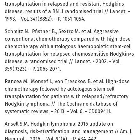
transplantation in relapsed and resistant Hodgkins
disease: results of a BNLI randomised trial // Lancet. -
1993. - Vol. 341(8852). - P. 1051-1054.
Schmitz N., Pfistner B., Sextro M. et al. Aggressive
conventional chemotherapy compared with high-dose
chemotherapy with autologous haemopoietic stem-cell
transplantation for relapsed chemosensitive Hodgkin>s
disease: a randomised trial // Lancet. - 2002. - Vol.
359(9323). - P. 2065-2071.
Rancea M., Monsef I., von Tresckow B. et al. High-dose
chemotherapy followed by autologous stem cell
transplantation for patients with relapsed/refractory
Hodgkin lymphoma // The Cochrane database of
systematic reviews. - 2013. - Vol. 6. - CD009411.
Ansell S.M. Hodgkin lymphoma: 2016 update on
diagnosis, risk-stratification, and management // Am. J.
Hematol. - 2016. - Vol. 91(4). - P. 434-442.