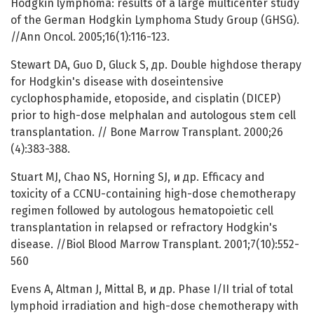
Hodgkin lymphoma: results of a large multicenter study
of the German Hodgkin Lymphoma Study Group (GHSG).
//Ann Oncol. 2005;16(1):116-123.
Stewart DA, Guo D, Gluck S, др. Double highdose therapy
for Hodgkin's disease with doseintensive
cyclophosphamide, etoposide, and cisplatin (DICEP)
prior to high-dose melphalan and autologous stem cell
transplantation. // Bone Marrow Transplant. 2000;26
(4):383-388.
Stuart MJ, Chao NS, Horning SJ, и др. Efficacy and
toxicity of a CCNU-containing high-dose chemotherapy
regimen followed by autologous hematopoietic cell
transplantation in relapsed or refractory Hodgkin's
disease. //Biol Blood Marrow Transplant. 2001;7(10):552-
560
Evens A, Altman J, Mittal B, и др. Phase I/II trial of total
lymphoid irradiation and high-dose chemotherapy with