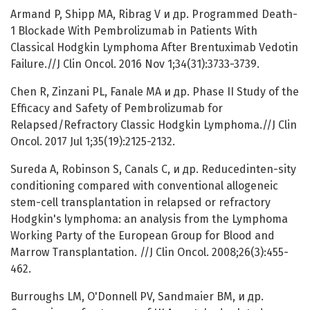
Armand P, Shipp MA, Ribrag V и др. Programmed Death-
1 Blockade With Pembrolizumab in Patients With
Classical Hodgkin Lymphoma After Brentuximab Vedotin
Failure.//J Clin Oncol. 2016 Nov 1;34(31):3733-3739.
Chen R, Zinzani PL, Fanale MA и др. Phase II Study of the
Efficacy and Safety of Pembrolizumab for
Relapsed/Refractory Classic Hodgkin Lymphoma.//J Clin
Oncol. 2017 Jul 1;35(19):2125-2132.
Sureda A, Robinson S, Canals C, и др. Reducedinten-sity
conditioning compared with conventional allogeneic
stem-cell transplantation in relapsed or refractory
Hodgkin's lymphoma: an analysis from the Lymphoma
Working Party of the European Group for Blood and
Marrow Transplantation. //J Clin Oncol. 2008;26(3):455-
462.
Burroughs LM, O'Donnell PV, Sandmaier BM, и др.