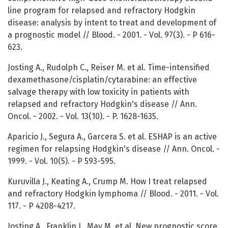
line program for relapsed and refractory Hodgkin
disease: analysis by intent to treat and development of
a prognostic model // Blood. - 2001. - Vol. 97(3). - P 616-
623.
Josting A., Rudolph C., Reiser M. et al. Time-intensified
dexamethasone/cisplatin/cytarabine: an effective
salvage therapy with low toxicity in patients with
relapsed and refractory Hodgkin's disease // Ann.
Oncol. - 2002. - Vol. 13(10). - P. 1628-1635.
Aparicio J., Segura A., Garcera S. et al. ESHAP is an active
regimen for relapsing Hodgkin's disease // Ann. Oncol. -
1999. - Vol. 10(5). - P 593-595.
Kuruvilla J., Keating A., Crump M. How I treat relapsed
and refractory Hodgkin lymphoma // Blood. - 2011. - Vol.
117. - P 4208-4217.
Josting A., Franklin J., May M. et al. New prognostic score