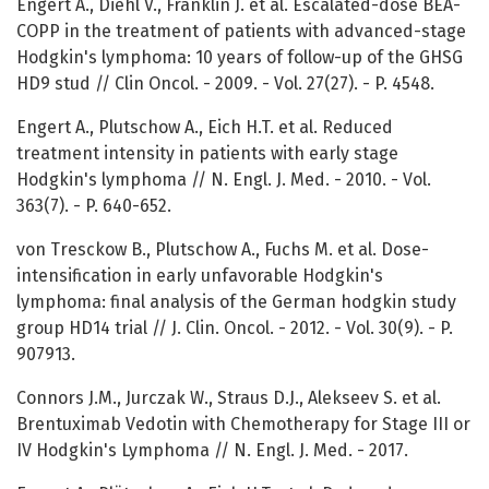
Engert A., Diehl V., Franklin J. et al. Escalated-dose BEA-
COPP in the treatment of patients with advanced-stage
Hodgkin's lymphoma: 10 years of follow-up of the GHSG
HD9 stud // Clin Oncol. - 2009. - Vol. 27(27). - P. 4548.
Engert A., Plutschow A., Eich H.T. et al. Reduced
treatment intensity in patients with early stage
Hodgkin's lymphoma // N. Engl. J. Med. - 2010. - Vol.
363(7). - P. 640-652.
von Tresckow B., Plutschow A., Fuchs M. et al. Dose-
intensification in early unfavorable Hodgkin's
lymphoma: final analysis of the German hodgkin study
group HD14 trial // J. Clin. Oncol. - 2012. - Vol. 30(9). - P.
907913.
Connors J.M., Jurczak W., Straus D.J., Alekseev S. et al.
Brentuximab Vedotin with Chemotherapy for Stage III or
IV Hodgkin's Lymphoma // N. Engl. J. Med. - 2017.