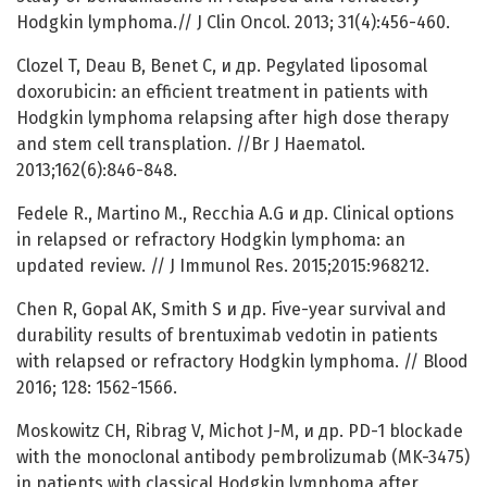
Hodgkin lymphoma.// J Clin Oncol. 2013; 31(4):456-460.
Clozel T, Deau B, Benet C, и др. Pegylated liposomal
doxorubicin: an efficient treatment in patients with
Hodgkin lymphoma relapsing after high dose therapy
and stem cell transplation. //Br J Haematol.
2013;162(6):846-848.
Fedele R., Martino M., Recchia A.G и др. Clinical options
in relapsed or refractory Hodgkin lymphoma: an
updated review. // J Immunol Res. 2015;2015:968212.
Chen R, Gopal AK, Smith S и др. Five-year survival and
durability results of brentuximab vedotin in patients
with relapsed or refractory Hodgkin lymphoma. // Blood
2016; 128: 1562-1566.
Moskowitz CH, Ribrag V, Michot J-M, и др. PD-1 blockade
with the monoclonal antibody pembrolizumab (MK-3475)
in patients with classical Hodgkin lymphoma after