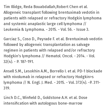
Tim Illidge, Reda Bouabdallah,Robert Chen et al.
Allogeneic transplant following brentuximab vedotin in
patients with relapsed or refractory Hodgkin lymphoma
and systemic anaplastic large cell lymphoma //
Leukemia & Lymphoma. - 2015. - Vol. 56. - Issue 3.
Garciaz S., Coso D., Peyrade F. et al. Brentuximab vedotin
followed by allogeneic transplantation as salvage
regimen in patients with relapsed and/or refractory
Hodgkin's lymphoma // Hematol. Oncol. - 2014. - Vol.
32(4). - P. 187-191.
Ansell S.M., Lesokhin A.M., Borrello I. et al. PD-1 blockade
with nivolumab in relapsed or refractory Hodgkin>s
lymphoma // N. Engl. J. Med. - 2015. - Vol. 372(4). -P. 311-
319.
Linch D.C., Winfield D., Goldstone A.H. et al. Dose
intensification with autologous bone-marrow