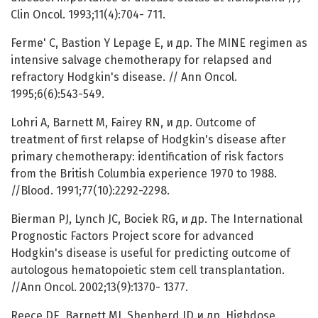
Clin Oncol. 1993;11(4):704- 711.
Ferme' C, Bastion Y Lepage E, и др. The MINE regimen as
intensive salvage chemotherapy for relapsed and
refractory Hodgkin's disease. // Ann Oncol.
1995;6(6):543-549.
Lohri A, Barnett M, Fairey RN, и др. Outcome of
treatment of first relapse of Hodgkin's disease after
primary chemotherapy: identification of risk factors
from the British Columbia experience 1970 to 1988.
//Blood. 1991;77(10):2292-2298.
Bierman PJ, Lynch JC, Bociek RG, и др. The International
Prognostic Factors Project score for advanced
Hodgkin's disease is useful for predicting outcome of
autologous hematopoietic stem cell transplantation.
//Ann Oncol. 2002;13(9):1370- 1377.
Reece DE, Barnett MJ, Shepherd JD и др. Highdose