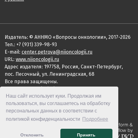
Издатель: © АННМО «Вопросы онкологии», 2017-2026
Тел.: +7 (931) 339-98-93
E-mail:
center.petrova@niioncologii.ru
URL:
www.niioncologii.ru
Адрес издателя: 197758, Россия, Санкт-Петербург,
пос. Песочный, ул. Ленинградская, 68
Все права защищены.
ISSN 0507-3758 (Print)
Наш сайт использует куки. Продолжая им
ISSN 2949-4915 (Online)
пользоваться, вы соглашаетесь на обработку
персональных данных в соответствии с
политикой конфиденциальности
Подробнее
Отклонить
Принять