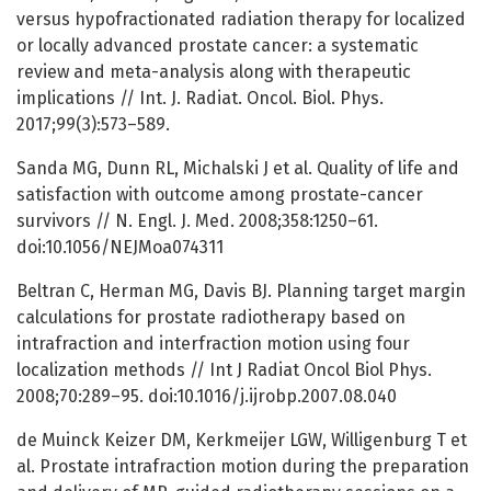
versus hypofractionated radiation therapy for localized
or locally advanced prostate cancer: a systematic
review and meta-analysis along with therapeutic
implications // Int. J. Radiat. Oncol. Biol. Phys.
2017;99(3):573–589.
Sanda MG, Dunn RL, Michalski J et al. Quality of life and
satisfaction with outcome among prostate-cancer
survivors // N. Engl. J. Med. 2008;358:1250–61.
doi:10.1056/NEJMoa074311
Beltran C, Herman MG, Davis BJ. Planning target margin
calculations for prostate radiotherapy based on
intrafraction and interfraction motion using four
localization methods // Int J Radiat Oncol Biol Phys.
2008;70:289–95. doi:10.1016/j.ijrobp.2007.08.040
de Muinck Keizer DM, Kerkmeijer LGW, Willigenburg T et
al. Prostate intrafraction motion during the preparation