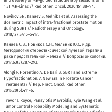
and delivery of MR-guided radiotherapy sessions on a
1.5T MR-Linac // Radiother. Oncol. 2020;151:88–94.
Novikov SN, Kanaev S, Melnik J et al. Assessing the
dosimetric impact of intra-fractional prostate motion
during SBRT // Radiotherapy and Oncology.
2018;127:S416–S417.
Канаев С.В., Новиков С.Н., Мельник Ю.С. и др.
Методология стереотаксической лучевой терапии
рака предстательной железы // Вопросы онкологии.
2017;63(5):287–293.
Alongi F, Fiorentino A, De Bari B. SBRT and Extreme
Hypofractionation: A New Era in Prostate Cancer
Treatments? // Rep. Pract. Oncol. Radiother.
2015;20(6):411–6.
Trevor J. Royce, Panayiotis Mavroidis, Kyle Wang et al.
Tumor Control Probability Modeling and Systematic