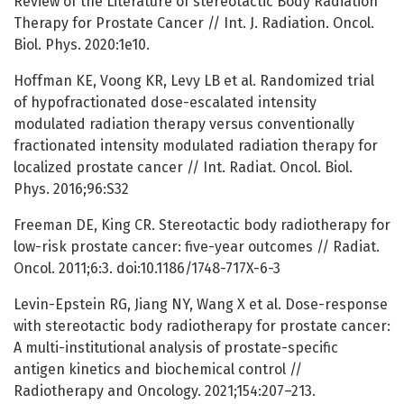
Review of the Literature of stereotactic Body Radiation
Therapy for Prostate Cancer // Int. J. Radiation. Oncol.
Biol. Phys. 2020:1e10.
Hoffman KE, Voong KR, Levy LB et al. Randomized trial
of hypofractionated dose-escalated intensity
modulated radiation therapy versus conventionally
fractionated intensity modulated radiation therapy for
localized prostate cancer // Int. Radiat. Oncol. Biol.
Phys. 2016;96:S32
Freeman DE, King CR. Stereotactic body radiotherapy for
low-risk prostate cancer: five-year outcomes // Radiat.
Oncol. 2011;6:3. doi:10.1186/1748-717X-6-3
Levin-Epstein RG, Jiang NY, Wang X et al. Dose-response
with stereotactic body radiotherapy for prostate cancer:
A multi-institutional analysis of prostate-specific
antigen kinetics and biochemical control //
Radiotherapy and Oncology. 2021;154:207–213.