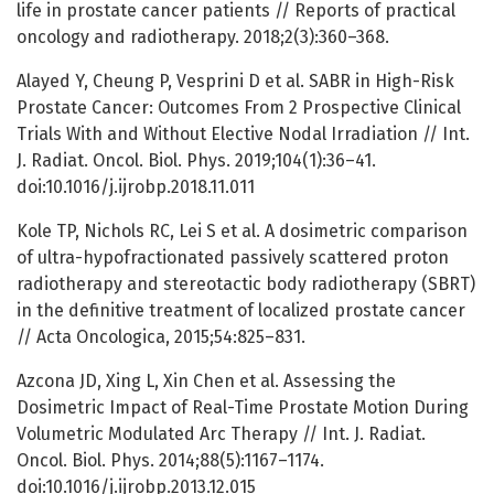
life in prostate cancer patients // Reports of practical
oncology and radiotherapy. 2018;2(3):360–368.
Alayed Y, Cheung P, Vesprini D et al. SABR in High-Risk
Prostate Cancer: Outcomes From 2 Prospective Clinical
Trials With and Without Elective Nodal Irradiation // Int.
J. Radiat. Oncol. Biol. Phys. 2019;104(1):36–41.
doi:10.1016/j.ijrobp.2018.11.011
Kole TP, Nichols RC, Lei S et al. A dosimetric comparison
of ultra-hypofractionated passively scattered proton
radiotherapy and stereotactic body radiotherapy (SBRT)
in the definitive treatment of localized prostate cancer
// Acta Oncologica, 2015;54:825–831.
Azcona JD, Xing L, Xin Chen et al. Assessing the
Dosimetric Impact of Real-Time Prostate Motion During
Volumetric Modulated Arc Therapy // Int. J. Radiat.
Oncol. Biol. Phys. 2014;88(5):1167–1174.
doi:10.1016/j.ijrobp.2013.12.015