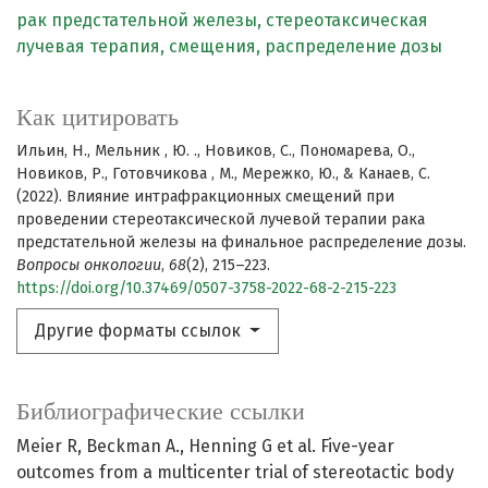
рак предстательной железы,
стереотаксическая
лучевая терапия,
смещения,
распределение дозы
Как цитировать
Ильин, Н., Мельник , Ю. ., Новиков, С., Пономарева, О.,
Новиков, Р., Готовчикова , М., Мережко, Ю., & Канаев, С.
(2022). Влияние интрафракционных смещений при
проведении стереотаксической лучевой терапии рака
предстательной железы на финальное распределение дозы.
Вопросы онкологии
,
68
(2), 215–223.
https://doi.org/10.37469/0507-3758-2022-68-2-215-223
Другие форматы ссылок
Библиографические ссылки
Meier R, Beckman A., Henning G et al. Five-year
outcomes from a multicenter trial of stereotactic body