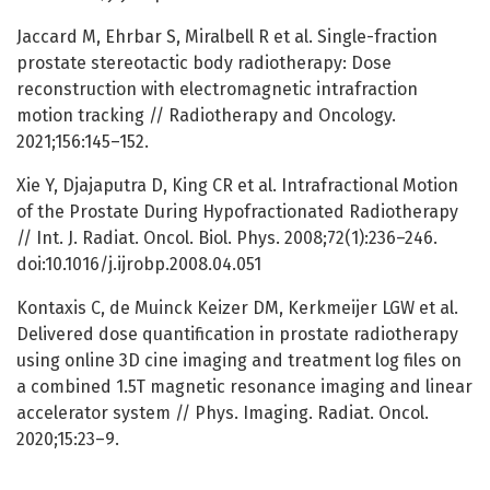
Jaccard M, Ehrbar S, Miralbell R et al. Single-fraction
prostate stereotactic body radiotherapy: Dose
reconstruction with electromagnetic intrafraction
motion tracking // Radiotherapy and Oncology.
2021;156:145–152.
Xie Y, Djajaputra D, King CR et al. Intrafractional Motion
of the Prostate During Hypofractionated Radiotherapy
// Int. J. Radiat. Oncol. Biol. Phys. 2008;72(1):236–246.
doi:10.1016/j.ijrobp.2008.04.051
Kontaxis C, de Muinck Keizer DM, Kerkmeijer LGW et al.
Delivered dose quantification in prostate radiotherapy
using online 3D cine imaging and treatment log files on
a combined 1.5T magnetic resonance imaging and linear
accelerator system // Phys. Imaging. Radiat. Oncol.
2020;15:23–9.