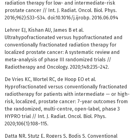
radiation therapy for low- and intermediate-risk
prostate cancer // Int. J. Radiat. Oncol. Biol. Phys.
2016;962):S33–S34. doi:10.1016/j.ijrobp. 2016.06.094
Lehrer EJ, Kishan AU, James B et al.
Ultrahypofractionated versus hypofractionated and
conventionally fractionated radiation therapy for
localized prostate cancer: A systematic review and
meta-analysis of phase III randomized trials //
Radiotherapy and Oncology. 2020;148:235–242.
De Vries KC, Wortel RC, de Hoop EO et al.
Hyprofractionated versus conventionally fractionated
radiotherapy for patients with intermediate — or high-
risk, localized, prostate cancer: 7-year outcomes from
the randomized, multi-centre, open-label, phase 3
HYPRO trial // Int. J. Radiat. Oncol. Biol. Phys.
2020;106(1):108–115.
Datta NR, Stutz E, Rogers S, Bodis S. Conventional