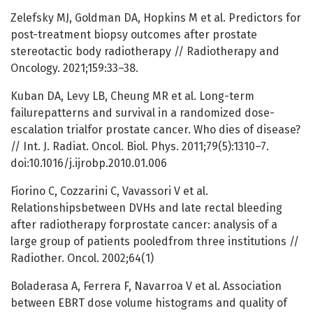
Zelefsky MJ, Goldman DA, Hopkins M et al. Predictors for
post-treatment biopsy outcomes after prostate
stereotactic body radiotherapy // Radiotherapy and
Oncology. 2021;159:33–38.
Kuban DA, Levy LB, Cheung MR et al. Long-term
failurepatterns and survival in a randomized dose-
escalation trialfor prostate cancer. Who dies of disease?
// Int. J. Radiat. Oncol. Biol. Phys. 2011;79(5):1310–7.
doi:10.1016/j.ijrobp.2010.01.006
Fiorino C, Cozzarini C, Vavassori V et al.
Relationshipsbetween DVHs and late rectal bleeding
after radiotherapy forprostate cancer: analysis of a
large group of patients pooledfrom three institutions //
Radiother. Oncol. 2002;64(1)
Boladerasa A, Ferrera F, Navarroa V et al. Association
between EBRT dose volume histograms and quality of