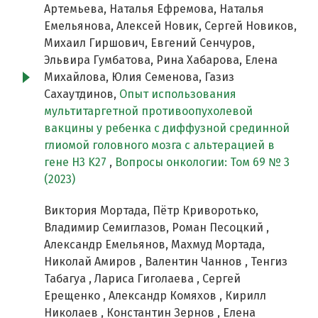
Артемьева, Наталья Ефремова, Наталья
Емельянова, Алексей Новик, Сергей Новиков,
Михаил Гиршович, Евгений Сенчуров,
Эльвира Гумбатова, Рина Хабарова, Елена
Михайлова, Юлия Семенова, Газиз
Сахаутдинов,
Опыт использования
мультитаргетной противоопухолевой
вакцины у ребенка с диффузной срединной
глиомой головного мозга с альтерацией в
гене H3 K27
,
Вопросы онкологии: Том 69 № 3
(2023)
Виктория Мортада, Пётр Криворотько,
Владимир Семиглазов, Роман Песоцкий ,
Александр Емельянов, Махмуд Мортада,
Николай Амиров , Валентин Чаннов , Тенгиз
Табагуа , Лариса Гиголаева , Сергей
Ерещенко , Александр Комяхов , Кирилл
Николаев , Константин Зернов , Елена