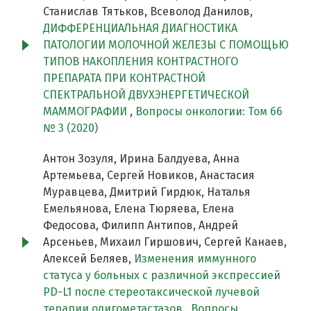
Станислав Тятьков, Всеволод Данилов,
ДИФФЕРЕНЦИАЛЬНАЯ ДИАГНОСТИКА
ПАТОЛОГИИ МОЛОЧНОЙ ЖЕЛЕЗЫ С ПОМОЩЬЮ
ТИПОВ НАКОПЛЕНИЯ КОНТРАСТНОГО
ПРЕПАРАТА ПРИ КОНТРАСТНОЙ
СПЕКТРАЛЬНОЙ ДВУХЭНЕРГЕТИЧЕСКОЙ
МАММОГРАФИИ
,
Вопросы онкологии: Том 66
№ 3 (2020)
Антон Зозуля, Ирина Балдуева, Анна
Артемьева, Сергей Новиков, Анастасия
Муравцева, Дмитрий Гирдюк, Наталья
Емельянова, Елена Тюряева, Елена
Федосова, Филипп Антипов, Андрей
Арсеньев, Михаил Гиршович, Сергей Канаев,
Алексей Беляев,
Изменения иммунного
статуса у больных с различной экспрессией
PD-L1 после стереотаксической лучевой
терапии олигометастазов
,
Вопросы