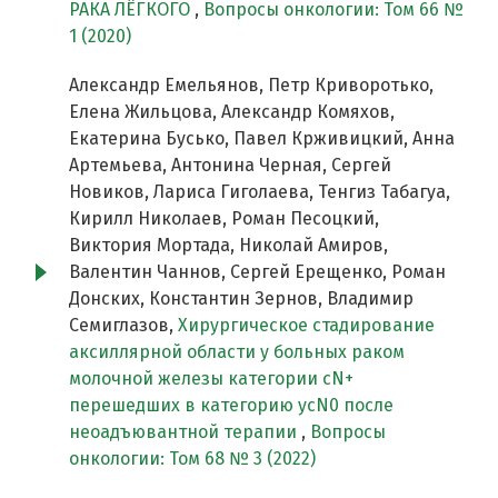
РАКА ЛЁГКОГО
,
Вопросы онкологии: Том 66 №
1 (2020)
Александр Емельянов, Петр Криворотько,
Елена Жильцова, Александр Комяхов,
Екатерина Бусько, Павел Крживицкий, Анна
Артемьева, Антонина Черная, Сергей
Новиков, Лариса Гиголаева, Тенгиз Табагуа,
Кирилл Николаев, Роман Песоцкий,
Виктория Мортада, Николай Амиров,
Валентин Чаннов, Сергей Ерещенко, Роман
Донских, Константин Зернов, Владимир
Семиглазов,
Хирургическое стадирование
аксиллярной области у больных раком
молочной железы категории сN+
перешедших в категорию ycN0 после
неоадъювантной терапии
,
Вопросы
онкологии: Том 68 № 3 (2022)