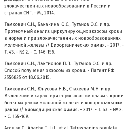
злокачественных новообразований в России и
странах СНГ. - М., 2014.
Тамкович С.Н., Бакакина Ю.С., Тутанов О.С. и др.
Протеомный анализ циркулирующих экзосом крови
в норме и при злокачественных новообразованиях
молочной железы // Биоорганическая химия. - 2017. -
T. 43. - № 2. - С. 146-156.
Тамкович С.Н., Лактионов П.П., Тутанов О.С. и др.
Способ получения экзосом из крови. - Патент РФ
2556825 от 18.06.2015.
Тамкович С.Н., Юнусова Н.В., Cтахеева М.Н. и др.
Выделение и характеризация экзосом плазмы крови
больных раком молочной железы и колоректальным
раком // Биомедицинская химия. - 2017. - T. 63. - № 2.
- С. 165-169.
Arduise C., Abache T, Li L. et al. Tetraspanins regulate