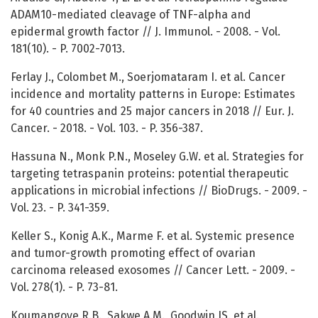
ADAM10-mediated cleavage of TNF-alpha and
epidermal growth factor // J. Immunol. - 2008. - Vol.
181(10). - P. 7002-7013.
Ferlay J., Colombet M., Soerjomataram I. et al. Cancer
incidence and mortality patterns in Europe: Estimates
for 40 countries and 25 major cancers in 2018 // Eur. J.
Cancer. - 2018. - Vol. 103. - P. 356-387.
Hassuna N., Monk P.N., Moseley G.W. et al. Strategies for
targeting tetraspanin proteins: potential therapeutic
applications in microbial infections // BioDrugs. - 2009. -
Vol. 23. - P. 341-359.
Keller S., Konig A.K., Marme F. et al. Systemic presence
and tumor-growth promoting effect of ovarian
carcinoma released exosomes // Cancer Lett. - 2009. -
Vol. 278(1). - P. 73-81.
Koumangoye R.B., Sakwe A.M., Goodwin JS. et al.