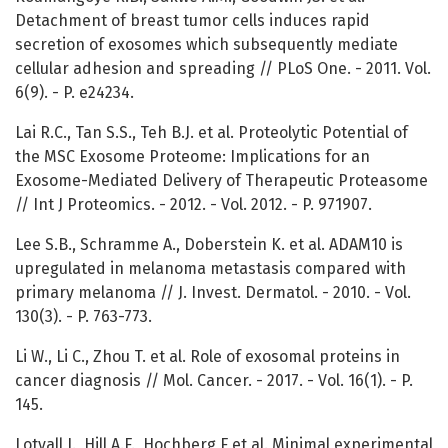
Detachment of breast tumor cells induces rapid
secretion of exosomes which subsequently mediate
cellular adhesion and spreading // PLoS One. - 2011. Vol.
6(9). - P. e24234.
Lai R.C., Tan S.S., Teh B.J. et al. Proteolytic Potential of
the MSC Exosome Proteome: Implications for an
Exosome-Mediated Delivery of Therapeutic Proteasome
// Int J Proteomics. - 2012. - Vol. 2012. - P. 971907.
Lee S.B., Schramme A., Doberstein K. et al. ADAM10 is
upregulated in melanoma metastasis compared with
primary melanoma // J. Invest. Dermatol. - 2010. - Vol.
130(3). - P. 763-773.
Li W., Li C., Zhou T. et al. Role of exosomal proteins in
cancer diagnosis // Mol. Cancer. - 2017. - Vol. 16(1). - P.
145.
Lotvall J., Hill A.F., Hochberg F et al. Minimal experimental