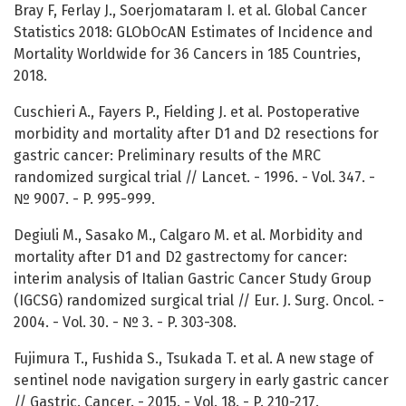
Bray F, Ferlay J., Soerjomataram I. et al. Global Cancer
Statistics 2018: GLObOcAN Estimates of Incidence and
Mortality Worldwide for 36 Cancers in 185 Countries,
2018.
Cuschieri A., Fayers P., Fielding J. et al. Postoperative
morbidity and mortality after D1 and D2 resections for
gastric cancer: Preliminary results of the MRC
randomized surgical trial // Lancet. - 1996. - Vol. 347. -
№ 9007. - P. 995-999.
Degiuli M., Sasako M., Calgaro M. et al. Morbidity and
mortality after D1 and D2 gastrectomy for cancer:
interim analysis of Italian Gastric Cancer Study Group
(IGCSG) randomized surgical trial // Eur. J. Surg. Oncol. -
2004. - Vol. 30. - № 3. - P. 303-308.
Fujimura T., Fushida S., Tsukada T. et al. A new stage of
sentinel node navigation surgery in early gastric cancer
// Gastric. Cancer. - 2015. - Vol. 18. - P. 210-217.