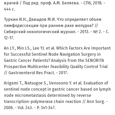
врачей / Под ред. проф. А.М. Беляева. - СПб, 2018. -
444 с.
Туркин И.Н., Давыдов М.И. Что определяет объем
лимфодиссекции при раннем раке желудка? //
Сибирский онкологический журнал. - 2013. - № 2. - С.
12-17.
An J.Y., Min J.S., Lee YJ. et al. Which Factors Are Important
for Successful Sentinel Node Navigation Surgery in
Gastric Cancer Patients? Analysis from the SENORITA
Prospective Multicenter Feasibility Quality Control Trial
// Gastroenterol Res Pract. - 2017.
Arigami T., Natsugoe S., Uenosono Y. et al. Evaluation of
sentinel node concept in gastric cancer based on lymph
node micrometastasis determined by reverse
transcription-polymerase chain reaction // Ann Surg. -
2006. - Vol. 243. - P. 341-347.