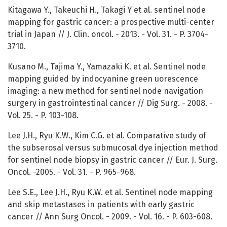
Kitagawa Y., Takeuchi H., Takagi Y et al. sentinel node
mapping for gastric cancer: a prospective multi-center
trial in Japan // J. Clin. oncol. - 2013. - Vol. 31. - P. 3704-
3710.
Kusano M., Tajima Y., Yamazaki K. et al. Sentinel node
mapping guided by indocyanine green uorescence
imaging: a new method for sentinel node navigation
surgery in gastrointestinal cancer // Dig Surg. - 2008. -
Vol. 25. - P. 103-108.
Lee J.H., Ryu K.W., Kim C.G. et al. Comparative study of
the subserosal versus submucosal dye injection method
for sentinel node biopsy in gastric cancer // Eur. J. Surg.
Oncol. -2005. - Vol. 31. - P. 965-968.
Lee S.E., Lee J.H., Ryu K.W. et al. Sentinel node mapping
and skip metastases in patients with early gastric
cancer // Ann Surg Oncol. - 2009. - Vol. 16. - P. 603-608.