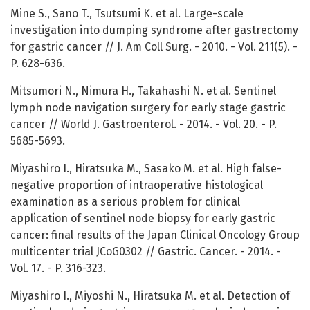
Mine S., Sano T., Tsutsumi K. et al. Large-scale
investigation into dumping syndrome after gastrectomy
for gastric cancer // J. Am Coll Surg. - 2010. - Vol. 211(5). -
P. 628-636.
Mitsumori N., Nimura H., Takahashi N. et al. Sentinel
lymph node navigation surgery for early stage gastric
cancer // World J. Gastroenterol. - 2014. - Vol. 20. - P.
5685-5693.
Miyashiro I., Hiratsuka M., Sasako M. et al. High false-
negative proportion of intraoperative histological
examination as a serious problem for clinical
application of sentinel node biopsy for early gastric
cancer: final results of the Japan Clinical Oncology Group
multicenter trial JCoG0302 // Gastric. Cancer. - 2014. -
Vol. 17. - P. 316-323.
Miyashiro I., Miyoshi N., Hiratsuka M. et al. Detection of