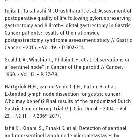
Fujita J., Takahashi M., Urushihara T. et al. Assessment of
postoperative quality of life following pyloruspreserving
gastrectomy and Billroth-I distal gastrectomy in Gastric
Cancer patients: results of the nationwide
postgastrectomy syndrome assessment study // Gastric
Cancer. - 2016. - Vol. 19. - P. 302-311.
Gould E.A., Winship T., Philbin P.H. et al. Observations on
a "sentinel node" in Cancer of the parotid // Cancer. -
1960. - Vol. 13. - P. 77-78.
Hartgrink H.H., van de Velde C.J.H., Putter H. et al.
Extended lymph node dissection for gastric cancer:
Who may benefit? Final results of the randomized Dutch
Gastric Cancer Group trial // J. Clin. Oncol. - 2004. - Vol.
22. - № 11. - P. 2069-2077.
Ishii K., Kinami S., Funaki K. et al. Detection of sentinel
and non-sentinel lymph node micrometastases by