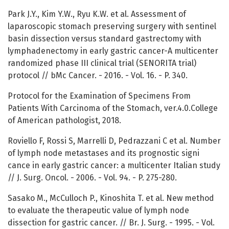
Park J.Y., Kim Y.W., Ryu K.W. et al. Assessment of
laparoscopic stomach preserving surgery with sentinel
basin dissection versus standard gastrectomy with
lymphadenectomy in early gastric cancer-A multicenter
randomized phase III clinical trial (SENORITA trial)
protocol // bMc Cancer. - 2016. - Vol. 16. - P. 340.
Protocol for the Examination of Specimens From
Patients With Carcinoma of the Stomach, ver.4.0.College
of American pathologist, 2018.
Roviello F, Rossi S, Marrelli D, Pedrazzani C et al. Number
of lymph node metastases and its prognostic signi
cance in early gastric cancer: a multicenter Italian study
// J. Surg. Oncol. - 2006. - Vol. 94. - P. 275-280.
Sasako M., McCulloch P., Kinoshita T. et al. New method
to evaluate the therapeutic value of lymph node
dissection for gastric cancer. // Br. J. Surg. - 1995. - Vol.