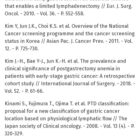
that enables a limited lymphadenectomy // Eur. J. Surg.
Oncol. - 2010. - Vol. 36. - P. 552-558.
Kim Y, Jun J.K., Choi K.S. et al. Overview of the National
Cancer screening programme and the cancer screening
status in Korea // Asian Pac. J. Cancer Prev. - 2011. - Vol.
12. - P. 725-730.
Kim J.-H., Bae Y-J., Jun K.-H. et al. The prevalence and
clinical significance of postgastrectomy anemia in
patients with early-stage gastric cancer: A retrospective
cohort study // International Journal of Surgery. - 2018. -
Vol. 52. - P. 61-66.
Kinami S., Fujimura T., Ojima T. et al. PTD classification:
proposal for a new classification of gastric cancer
location based on physiological lymphatic flow // The
Japan society of Clinical oncology. - 2008. - Vol. 13 (4). - P.
320-329.