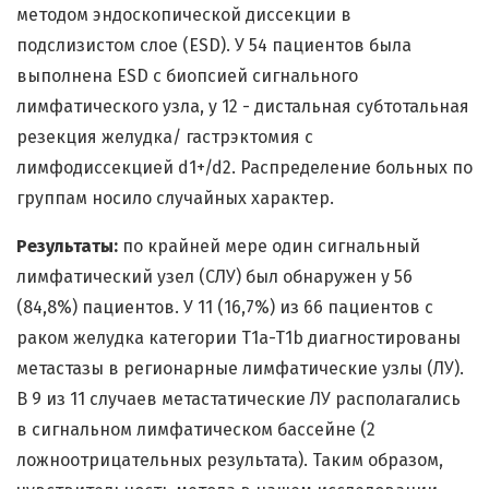
методом эндоскопической диссекции в
подслизистом слое (ESD). У 54 пациентов была
выполнена ESD с биопсией сигнального
лимфатического узла, у 12 - дистальная субтотальная
резекция желудка/ гастрэктомия с
лимфодиссекцией d1+/d2. Распределение больных по
группам носило случайных характер.
Результаты:
по крайней мере один сигнальный
лимфатический узел (СЛУ) был обнаружен у 56
(84,8%) пациентов. У 11 (16,7%) из 66 пациентов с
раком желудка категории T1a-T1b диагностированы
метастазы в регионарные лимфатические узлы (ЛУ).
В 9 из 11 случаев метастатические ЛУ располагались
в сигнальном лимфатическом бассейне (2
ложноотрицательных результата). Таким образом,