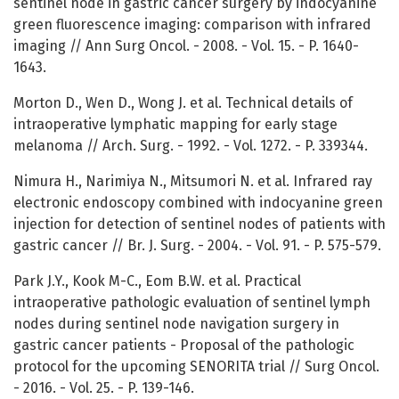
sentinel node in gastric cancer surgery by indocyanine
green fluorescence imaging: comparison with infrared
imaging // Ann Surg Oncol. - 2008. - Vol. 15. - P. 1640-
1643.
Morton D., Wen D., Wong J. et al. Technical details of
intraoperative lymphatic mapping for early stage
melanoma // Arch. Surg. - 1992. - Vol. 1272. - P. 339344.
Nimura H., Narimiya N., Mitsumori N. et al. Infrared ray
electronic endoscopy combined with indocyanine green
injection for detection of sentinel nodes of patients with
gastric cancer // Br. J. Surg. - 2004. - Vol. 91. - P. 575-579.
Park J.Y., Kook M-C., Eom B.W. et al. Practical
intraoperative pathologic evaluation of sentinel lymph
nodes during sentinel node navigation surgery in
gastric cancer patients - Proposal of the pathologic
protocol for the upcoming SENORITA trial // Surg Oncol.
- 2016. - Vol. 25. - P. 139-146.