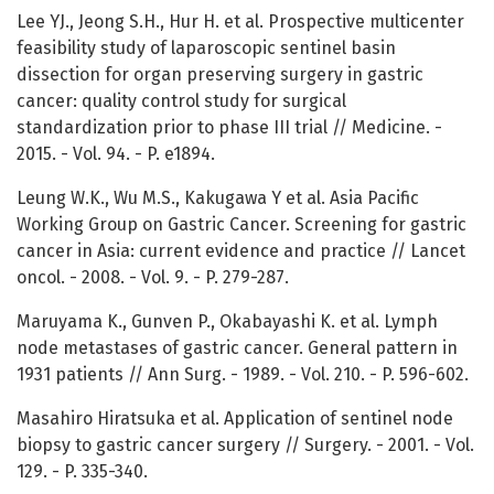
Lee YJ., Jeong S.H., Hur H. et al. Prospective multicenter
feasibility study of laparoscopic sentinel basin
dissection for organ preserving surgery in gastric
cancer: quality control study for surgical
standardization prior to phase III trial // Medicine. -
2015. - Vol. 94. - P. e1894.
Leung W.K., Wu M.S., Kakugawa Y et al. Asia Pacific
Working Group on Gastric Cancer. Screening for gastric
cancer in Asia: current evidence and practice // Lancet
oncol. - 2008. - Vol. 9. - P. 279-287.
Maruyama K., Gunven P., Okabayashi K. et al. Lymph
node metastases of gastric cancer. General pattern in
1931 patients // Ann Surg. - 1989. - Vol. 210. - P. 596-602.
Masahiro Hiratsuka et al. Application of sentinel node
biopsy to gastric cancer surgery // Surgery. - 2001. - Vol.
129. - P. 335-340.