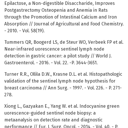
Epilactose, a Non-digestible Disaccharide, Improves
Postgastrectomy Osteopenia and Anemia in Rats
through the Promotion of Intestinal Calcium and Iron
Absorption // Journal of Agricultural and Food Chemistry.
- 2010. - Vol. 58(19).
Tummers QR, Boogerd LS, de Steur WO, Verbeek FP et al.
Near-infrared uorescence sentinel lymph node
detection in gastric cancer: a pilot study // World J.
Gastroenterol. - 2016. - Vol. 22. -P. 3644-3651.
Turner R.R., Ollila D.W., Krasne D.L. et al. Histopathologic
validation of the sentinel lymph node hypothesis for
breast carcinoma // Ann Surg. - 1997. - Vol. 226. - P. 271-
278.
Xiong L., Gazyakan E., Yang W. et al. Indocyanine green
uorescence-guided sentinel node biopsy: a
metaanalysis on detection rate and diagnostic
performance // Eur. J. Surg. Oncol. - 2014. - Vol. 40. - P.