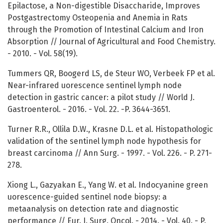
Epilactose, a Non-digestible Disaccharide, Improves
Postgastrectomy Osteopenia and Anemia in Rats
through the Promotion of Intestinal Calcium and Iron
Absorption // Journal of Agricultural and Food Chemistry.
- 2010. - Vol. 58(19).
Tummers QR, Boogerd LS, de Steur WO, Verbeek FP et al.
Near-infrared uorescence sentinel lymph node
detection in gastric cancer: a pilot study // World J.
Gastroenterol. - 2016. - Vol. 22. -P. 3644-3651.
Turner R.R., Ollila D.W., Krasne D.L. et al. Histopathologic
validation of the sentinel lymph node hypothesis for
breast carcinoma // Ann Surg. - 1997. - Vol. 226. - P. 271-
278.
Xiong L., Gazyakan E., Yang W. et al. Indocyanine green
uorescence-guided sentinel node biopsy: a
metaanalysis on detection rate and diagnostic
performance // Eur. J. Surg. Oncol. - 2014. - Vol. 40. - P.