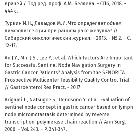
врачей / Под ред. проф. А.М. Беляева. - СПб, 2018. -
444 с.
Туркин И.Н., Давыдов М.И. Что определяет объем
лимфодиссекции при раннем раке желудка? //
Сибирский онкологический журнал. - 2013. - № 2. - С.
12-17.
An J.Y., Min J.S., Lee YJ. et al. Which Factors Are Important
for Successful Sentinel Node Navigation Surgery in
Gastric Cancer Patients? Analysis from the SENORITA
Prospective Multicenter Feasibility Quality Control Trial
// Gastroenterol Res Pract. - 2017.
Arigami T., Natsugoe S., Uenosono Y. et al. Evaluation of
sentinel node concept in gastric cancer based on lymph
node micrometastasis determined by reverse
transcription-polymerase chain reaction // Ann Surg. -
2006. - Vol. 243. - P. 341-347.