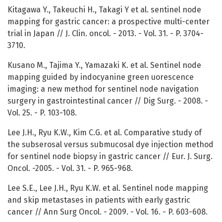
Kitagawa Y., Takeuchi H., Takagi Y et al. sentinel node
mapping for gastric cancer: a prospective multi-center
trial in Japan // J. Clin. oncol. - 2013. - Vol. 31. - P. 3704-
3710.
Kusano M., Tajima Y., Yamazaki K. et al. Sentinel node
mapping guided by indocyanine green uorescence
imaging: a new method for sentinel node navigation
surgery in gastrointestinal cancer // Dig Surg. - 2008. -
Vol. 25. - P. 103-108.
Lee J.H., Ryu K.W., Kim C.G. et al. Comparative study of
the subserosal versus submucosal dye injection method
for sentinel node biopsy in gastric cancer // Eur. J. Surg.
Oncol. -2005. - Vol. 31. - P. 965-968.
Lee S.E., Lee J.H., Ryu K.W. et al. Sentinel node mapping
and skip metastases in patients with early gastric
cancer // Ann Surg Oncol. - 2009. - Vol. 16. - P. 603-608.