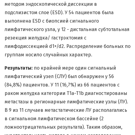
методом эндоскопической диссекции в
подслизистом слое (ESD). У 54 пациентов была
выполнена ESD с биопсией сигнального
лимфатического узла, у 12 - дистальная субтотальная
резекция желудка/ гастрэктомия с
лимфодиссекцией d1+/d2. Распределение больных по
группам носило случайных характер.
Результаты:
по крайней мере один сигнальный
лимфатический узел (СЛУ) был обнаружен у 56
(84,8%) пациентов. У 11 (16,7%) из 66 пациентов с
раком желудка категории T1a-T1b диагностированы
метастазы в регионарные лимфатические узлы (ЛУ).
В 9 из 11 случаев метастатические ЛУ располагались
в сигнальном лимфатическом бассейне (2
ложноотрицательных результата). Таким образом,