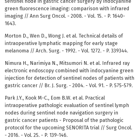
sentinel node in gastric cancer surgery by indocyanine
green fluorescence imaging: comparison with infrared
imaging // Ann Surg Oncol. - 2008. - Vol. 15. - P. 1640-
1643.
Morton D., Wen D., Wong J. et al. Technical details of
intraoperative lymphatic mapping for early stage
melanoma // Arch. Surg. - 1992. - Vol. 1272. - P. 339344.
Nimura H., Narimiya N., Mitsumori N. et al. Infrared ray
electronic endoscopy combined with indocyanine green
injection for detection of sentinel nodes of patients with
gastric cancer // Br. J. Surg. - 2004. - Vol. 91. - P. 575-579.
Park J.Y., Kook M-C., Eom B.W. et al. Practical
intraoperative pathologic evaluation of sentinel lymph
nodes during sentinel node navigation surgery in
gastric cancer patients - Proposal of the pathologic
protocol for the upcoming SENORITA trial // Surg Oncol.
- 2016. - Vol. 25. - P. 139-146.