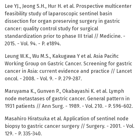
Lee YJ., Jeong S.H., Hur H. et al. Prospective multicenter
feasibility study of laparoscopic sentinel basin
dissection for organ preserving surgery in gastric
cancer: quality control study for surgical
standardization prior to phase III trial // Medicine. -
2015. - Vol. 94. - P. e1894.
Leung W.K., Wu M.S., Kakugawa Y et al. Asia Pacific
Working Group on Gastric Cancer. Screening for gastric
cancer in Asia: current evidence and practice // Lancet
oncol. - 2008. - Vol. 9. - P. 279-287.
Maruyama K., Gunven P., Okabayashi K. et al. Lymph
node metastases of gastric cancer. General pattern in
1931 patients // Ann Surg. - 1989. - Vol. 210. - P. 596-602.
Masahiro Hiratsuka et al. Application of sentinel node
biopsy to gastric cancer surgery // Surgery. - 2001. - Vol.
129. - P. 335-340.