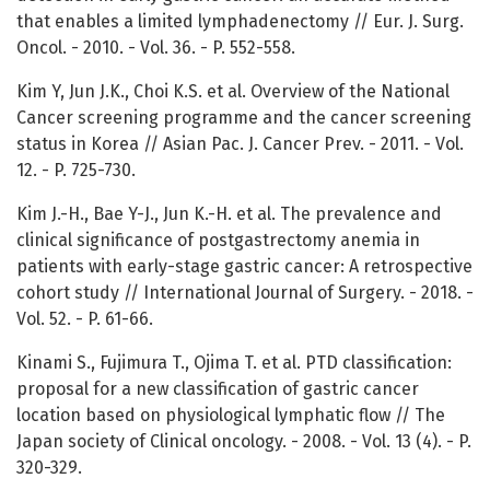
that enables a limited lymphadenectomy // Eur. J. Surg.
Oncol. - 2010. - Vol. 36. - P. 552-558.
Kim Y, Jun J.K., Choi K.S. et al. Overview of the National
Cancer screening programme and the cancer screening
status in Korea // Asian Pac. J. Cancer Prev. - 2011. - Vol.
12. - P. 725-730.
Kim J.-H., Bae Y-J., Jun K.-H. et al. The prevalence and
clinical significance of postgastrectomy anemia in
patients with early-stage gastric cancer: A retrospective
cohort study // International Journal of Surgery. - 2018. -
Vol. 52. - P. 61-66.
Kinami S., Fujimura T., Ojima T. et al. PTD classification:
proposal for a new classification of gastric cancer
location based on physiological lymphatic flow // The
Japan society of Clinical oncology. - 2008. - Vol. 13 (4). - P.
320-329.