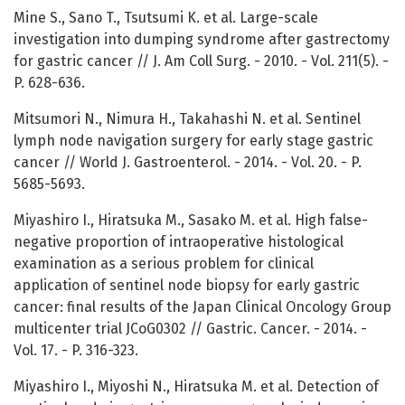
Mine S., Sano T., Tsutsumi K. et al. Large-scale
investigation into dumping syndrome after gastrectomy
for gastric cancer // J. Am Coll Surg. - 2010. - Vol. 211(5). -
P. 628-636.
Mitsumori N., Nimura H., Takahashi N. et al. Sentinel
lymph node navigation surgery for early stage gastric
cancer // World J. Gastroenterol. - 2014. - Vol. 20. - P.
5685-5693.
Miyashiro I., Hiratsuka M., Sasako M. et al. High false-
negative proportion of intraoperative histological
examination as a serious problem for clinical
application of sentinel node biopsy for early gastric
cancer: final results of the Japan Clinical Oncology Group
multicenter trial JCoG0302 // Gastric. Cancer. - 2014. -
Vol. 17. - P. 316-323.
Miyashiro I., Miyoshi N., Hiratsuka M. et al. Detection of