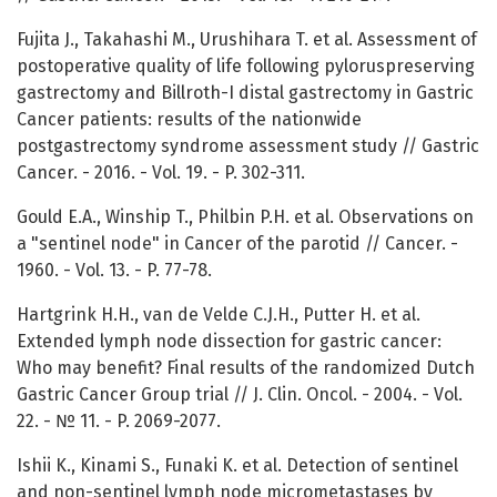
Fujita J., Takahashi M., Urushihara T. et al. Assessment of
postoperative quality of life following pyloruspreserving
gastrectomy and Billroth-I distal gastrectomy in Gastric
Cancer patients: results of the nationwide
postgastrectomy syndrome assessment study // Gastric
Cancer. - 2016. - Vol. 19. - P. 302-311.
Gould E.A., Winship T., Philbin P.H. et al. Observations on
a "sentinel node" in Cancer of the parotid // Cancer. -
1960. - Vol. 13. - P. 77-78.
Hartgrink H.H., van de Velde C.J.H., Putter H. et al.
Extended lymph node dissection for gastric cancer:
Who may benefit? Final results of the randomized Dutch
Gastric Cancer Group trial // J. Clin. Oncol. - 2004. - Vol.
22. - № 11. - P. 2069-2077.
Ishii K., Kinami S., Funaki K. et al. Detection of sentinel
and non-sentinel lymph node micrometastases by