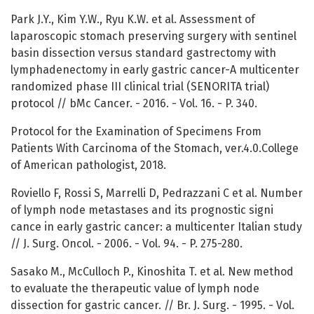
Park J.Y., Kim Y.W., Ryu K.W. et al. Assessment of
laparoscopic stomach preserving surgery with sentinel
basin dissection versus standard gastrectomy with
lymphadenectomy in early gastric cancer-A multicenter
randomized phase III clinical trial (SENORITA trial)
protocol // bMc Cancer. - 2016. - Vol. 16. - P. 340.
Protocol for the Examination of Specimens From
Patients With Carcinoma of the Stomach, ver.4.0.College
of American pathologist, 2018.
Roviello F, Rossi S, Marrelli D, Pedrazzani C et al. Number
of lymph node metastases and its prognostic signi
cance in early gastric cancer: a multicenter Italian study
// J. Surg. Oncol. - 2006. - Vol. 94. - P. 275-280.
Sasako M., McCulloch P., Kinoshita T. et al. New method
to evaluate the therapeutic value of lymph node
dissection for gastric cancer. // Br. J. Surg. - 1995. - Vol.