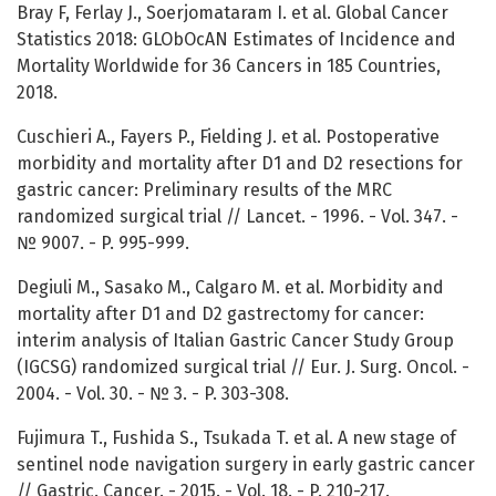
Bray F, Ferlay J., Soerjomataram I. et al. Global Cancer
Statistics 2018: GLObOcAN Estimates of Incidence and
Mortality Worldwide for 36 Cancers in 185 Countries,
2018.
Cuschieri A., Fayers P., Fielding J. et al. Postoperative
morbidity and mortality after D1 and D2 resections for
gastric cancer: Preliminary results of the MRC
randomized surgical trial // Lancet. - 1996. - Vol. 347. -
№ 9007. - P. 995-999.
Degiuli M., Sasako M., Calgaro M. et al. Morbidity and
mortality after D1 and D2 gastrectomy for cancer:
interim analysis of Italian Gastric Cancer Study Group
(IGCSG) randomized surgical trial // Eur. J. Surg. Oncol. -
2004. - Vol. 30. - № 3. - P. 303-308.
Fujimura T., Fushida S., Tsukada T. et al. A new stage of
sentinel node navigation surgery in early gastric cancer
// Gastric. Cancer. - 2015. - Vol. 18. - P. 210-217.