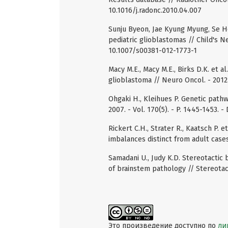
10.1016/j.radonc.2010.04.007
Sunju Byeon, Jae Kyung Myung, Se Ho
pediatric glioblastomas // Child's Ne
10.1007/s00381-012-1773-1
Масу М.Е., Macy M.E., Birks D.K. et a
glioblastoma // Neuro Oncol. - 2012.
Ohgaki H., Kleihues P. Genetic pathw
2007. - Vol. 170(5). - P. 1445-1453. 
Rickert C.H., Strater R., Kaatsch P.
imbalances distinct from adult cases /
Samadani U., Judy K.D. Stereotactic b
of brainstem pathology // Stereotact.
Это произведение доступно по
ли