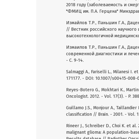
2018 году (заболеваемость и смер
"ФМИЦ им. П.А. Герцена" Минздрав
Измайлов Т.Р., Паньшин Г.А., Дац
// Вестник российского научного
высокотехнологичной медицинской
Измаилов Т.Р., Паньшин Г.А., Дац
современной диагностики и лечени
- С. 9-14.
Salmaggi A., Fariselli L., Milanesi I. e
171177. - DOI: 10.1007/s00415-008-
Reyes-Botero G., Mokhtari K., Martin
Oncologist. 2012. - Vol. 17(3). - P. 
Guillamo J.S., Monjour A., Taillandier
classification // Brain. - 2001. - Vol.
Rineer J., Schreiber D., Choi K. et a
malignant glioma: A population-bas
Results database // Radiother Oncol. -