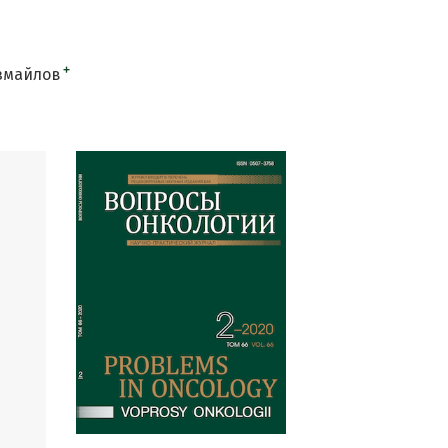
+
змайлов