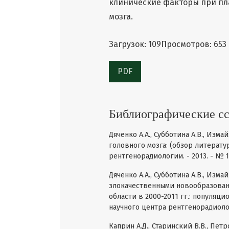
клинические факторы при пл
мозга.
Загрузок: 109
Просмотров: 653
PDF
Библиографические с
Дяченко А.А., Субботина А.В., Изм
головного мозга: (обзор литерату
рентгенорадиологии. - 2013. - № 1
Дяченко А.А., Субботина А.В., Из
злокачественными новообразован
области в 2000-2011 гг.: популяц
научного центра рентгенорадиологи
Каприн А.Д., Старинский В.В., Пе