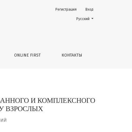
Регистрация
Вход
ПУХОЛЕЙ СТВОЛА ГОЛОВНОГО МОЗГА У ВЗРОСЛЫХ
Change the language. The current 
Русский
ONLINE FIRST
КОНТАКТЫ
ВАННОГО И КОМПЛЕКСНОГО
У ВЗРОСЛЫХ
НИЙ