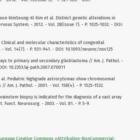
on KimSeung-Ki Kim et al. Distinct genetic alterations in
rvous System. - 2012. - Vol. 28(Issue 7). - P. 1025-1032. - DOI:
l. Clinical and molecular characteristics of congenital
 - Vol. 14(7). - P. 931-941. - DOI: 10.1093/neuonc/nos125
ays to primary and secondary glioblastoma // Am. J. Pathol. -
- DOI: 10.2353/aj-path.2007.070011
 et al. Pediatric highgrade astrocytomas show chromosomal
/ Am. J. Pathol. - 2001. - Vol. 158(4). - P. 1525-1532.
rainstem biopsy is indicated for the diagnosis of a vast array
 Funct. Neurosurg. - 2003. - Vol. 81. - P. 5-9.
цензии Creative Commons «Attribution-NonCommercial-