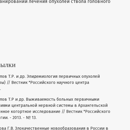
анировании лечения опухолей ствола головного
сылки
айлов Т.Р. и др. Эпидемиология первичных опухолей
ры) // Вестник "Российского научного центра
.
майлов Т.Р и др. Выживаемость больных первичными
иями центральной нервной системы в Архангельской
ионное когортное исследование // Вестник "Российского
и. - 2013. - № 13.
трова Г.В. Злокачественные новообразования в России в