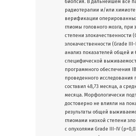
биопсия. В дальнейшем все 
радиотерапии и/или химиоте
верификации оперированных 
глиомы головного мозга, при 
степени злокачественности (Gra
злокачественности (Grade III
анализ показателей общей и
специфической выживаемост
программного обеспечения IBM
проведенного исследования 
составил 48,73 месяца, а сре
месяца. Морфологически подт
достоверно не влияли на пок
результаты общей выживаемо
глиомами низкой степени зло
с опухолями Grade III-IV (р=