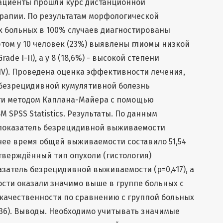
пациенты прошли курс дистанционной
рапии. По результатам морфологической
больных в 100% случаев диагностированы
этом у 10 человек (23%) выявлены глиомы низкой
de I-II), а у 8 (18,6%) - высокой степени
-IV). Проведена оценка эффективности лечения,
 безрецидивной кумулятивной болезнь
и методом Каплана-Майера с помощью
 SPSS Statistics. Результаты. По данным
показатель безрецидивной выживаемости
днее время общей выживаемости составило 51,54
верждённый тип опухоли (гистология)
азатель безрецидивной выживаемости (р=0,417), а
сти оказали значимо выше в группе больных с
качественности по сравнению с группой больных
0,036). Выводы. Необходимо учитывать значимые