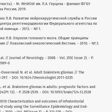
тность). - М.: МНИОИ им. П.А. Герцена - филиал ФГБУ
а России, 2019.
енко П.В. Развитие нейрохирургической службы в России
 центра рентгенорадиологии Федерального агентства по
 помощи. - 2012. - № 1.
енко П.В. Опухоли головного мозга. Общие принципы
я // Поволжский онкологический Вестник. - 2010. - № 3.
t al. // Journal of Neurology. - 2008. - Vol. 255( Issue 2). - P.
0589-0
-Duverneuil N. et al. Adult brainstem gliomas // The
388-397. - DOI: 10.1634/theoncologist.2011-0335
 L. et al. Brainstem gliomas in adults: prognostic factors and
 124(Pt 12). - P. 2528-2539. - DOI: 10.1093/brain/124.12.2528
l. 2010 Characterization and outcomes of infratentorial
ed study using the Surveillance Epidemiology and End-
 2010. - Vol. 95(Issue 3). - P. 321-326. - DOI: