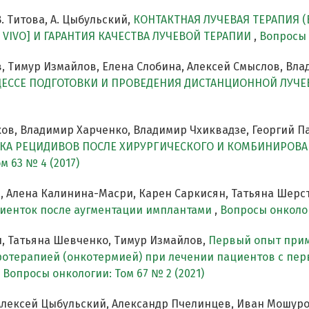
. Титова, А. Цыбульский,
КОНТАКТНАЯ ЛУЧЕВАЯ ТЕРАПИЯ (
VIVO] И ГАРАНТИЯ КАЧЕСТВА ЛУЧЕВОЙ ТЕРАПИИ
,
Вопросы 
, Тимур Измайлов, Елена Слобина, Алексей Смыслов, Вла
ЕССЕ ПОДГОТОВКИ И ПРОВЕДЕНИЯ ДИСТАНЦИОННОЙ ЛУЧЕ
ов, Владимир Харченко, Владимир Чхиквадзе, Георгий П
ИКА РЕЦИДИВОВ ПОСЛЕ ХИРУРГИЧЕСКОГО И КОМБИНИРОВ
м 63 № 4 (2017)
, Алена Калинина-Масри, Карен Саркисян, Татьяна Шерст
циенток после аугментации имплантами
,
Вопросы онколог
, Татьяна Шевченко, Тимур Измайлов,
Первый опыт прим
ротерапией (онкотермией) при лечении пациентов с пер
,
Вопросы онкологии: Том 67 № 2 (2021)
Алексей Цыбульский, Александр Пчелинцев, Иван Мошуро