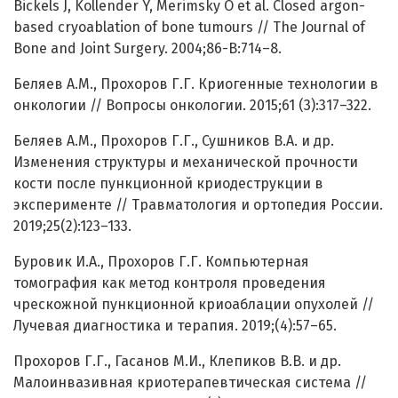
Bickels J, Kollender Y, Merimsky O et al. Closed argon-
based cryoablation of bone tumours // The Journal of
Bone and Joint Surgery. 2004;86-B:714–8.
Беляев А.М., Прохоров Г.Г. Криогенные технологии в
онкологии // Вопросы онкологии. 2015;61 (3):317–322.
Беляев А.М., Прохоров Г.Г., Сушников В.А. и др.
Изменения структуры и механической прочности
кости после пункционной криодеструкции в
эксперименте // Травматология и ортопедия России.
2019;25(2):123–133.
Буровик И.А., Прохоров Г.Г. Компьютерная
томография как метод контроля проведения
чрескожной пункционной криоаблации опухолей //
Лучевая диагностика и терапия. 2019;(4):57–65.
Прохоров Г.Г., Гасанов М.И., Клепиков В.В. и др.
Малоинвазивная криотерапевтическая система //