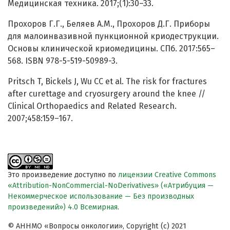
Медицинская техника. 2017;(1):30–33.
Прохоров Г.Г., Беляев А.М., Прохоров Д.Г. Приборы
для малоинвазивной пункционной криодеструкции.
Основы клинической криомедицины. СПб. 2017:565–
568. ISBN 978-5-519-50989-3.
Pritsch T, Bickels J, Wu CC et al. The risk for fractures
after curettage and cryosurgery around the knee //
Clinical Orthopaedics and Related Research.
2007;458:159–167.
Это произведение доступно по
лицензии Creative Commons
«Attribution-NonCommercial-NoDerivatives» («Атрибуция —
Некоммерческое использование — Без производных
произведений») 4.0 Всемирная
.
© АННМО «Вопросы онкологии», Copyright (c) 2021