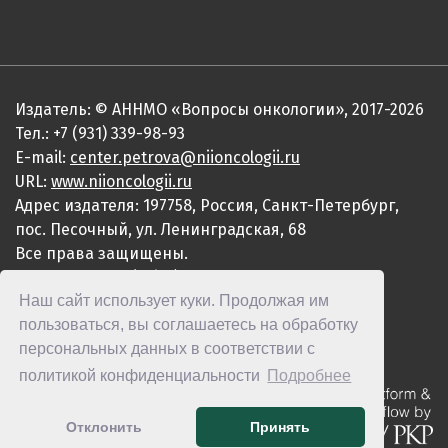
Издатель: © АННМО «Вопросы онкологии», 2017-2026
Тел.: +7 (931) 339-98-93
E-mail:
center.petrova@niioncologii.ru
URL:
www.niioncologii.ru
Адрес издателя: 197758, Россия, Санкт-Петербург,
пос. Песочный, ул. Ленинградская, 68
Все права защищены.
ISSN 0507-3758 (Print)
Наш сайт использует куки. Продолжая им
ISSN 2949-4915 (Online)
пользоваться, вы соглашаетесь на обработку
персональных данных в соответствии с
политикой конфиденциальности
Подробнее
Отклонить
Принять