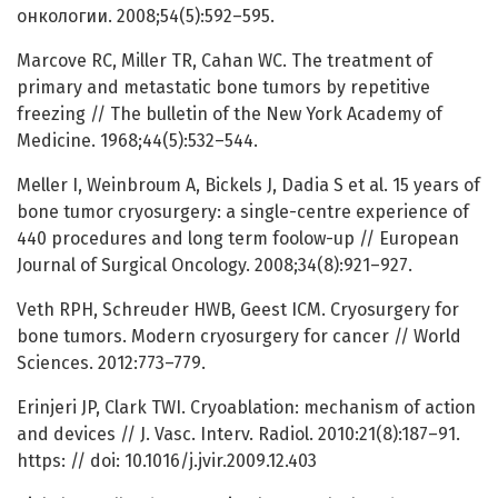
онкологии. 2008;54(5):592–595.
Marcove RC, Miller TR, Cahan WC. The treatment of
primary and metastatic bone tumors by repetitive
freezing // The bulletin of the New York Academy of
Medicine. 1968;44(5):532–544.
Meller I, Weinbroum A, Bickels J, Dadia S et al. 15 years of
bone tumor cryosurgery: a single-centre experience of
440 procedures and long term foolow-up // European
Journal of Surgical Oncology. 2008;34(8):921–927.
Veth RPH, Schreuder HWB, Geest ICM. Cryosurgery for
bone tumors. Modern cryosurgery for cancer // World
Sciences. 2012:773–779.
Erinjeri JP, Clark TWI. Cryoablation: mechanism of action
and devices // J. Vasc. Interv. Radiol. 2010:21(8):187–91.
https: // doi: 10.1016/j.jvir.2009.12.403