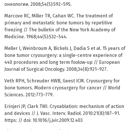
онкологии. 2008;54(5):592–595.
Marcove RC, Miller TR, Cahan WC. The treatment of
primary and metastatic bone tumors by repetitive
freezing // The bulletin of the New York Academy of
Medicine. 1968;44(5):532–544.
Meller I, Weinbroum A, Bickels J, Dadia S et al. 15 years of
bone tumor cryosurgery: a single-centre experience of
440 procedures and long term foolow-up // European
Journal of Surgical Oncology. 2008;34(8):921–927.
Veth RPH, Schreuder HWB, Geest ICM. Cryosurgery for
bone tumors. Modern cryosurgery for cancer // World
Sciences. 2012:773–779.
Erinjeri JP, Clark TWI. Cryoablation: mechanism of action
and devices // J. Vasc. Interv. Radiol. 2010:21(8):187–91.
https: // doi: 10.1016/j.jvir.2009.12.403