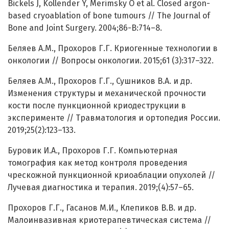
Bickels J, Kollender Y, Merimsky O et al. Closed argon-
based cryoablation of bone tumours // The Journal of
Bone and Joint Surgery. 2004;86-B:714–8.
Беляев А.М., Прохоров Г.Г. Криогенные технологии в
онкологии // Вопросы онкологии. 2015;61 (3):317–322.
Беляев А.М., Прохоров Г.Г., Сушников В.А. и др.
Изменения структуры и механической прочности
кости после пункционной криодеструкции в
эксперименте // Травматология и ортопедия России.
2019;25(2):123–133.
Буровик И.А., Прохоров Г.Г. Компьютерная
томография как метод контроля проведения
чрескожной пункционной криоаблации опухолей //
Лучевая диагностика и терапия. 2019;(4):57–65.
Прохоров Г.Г., Гасанов М.И., Клепиков В.В. и др.
Малоинвазивная криотерапевтическая система //