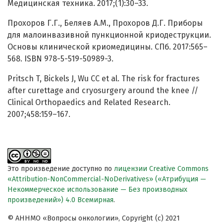
Медицинская техника. 2017;(1):30–33.
Прохоров Г.Г., Беляев А.М., Прохоров Д.Г. Приборы
для малоинвазивной пункционной криодеструкции.
Основы клинической криомедицины. СПб. 2017:565–
568. ISBN 978-5-519-50989-3.
Pritsch T, Bickels J, Wu CC et al. The risk for fractures
after curettage and cryosurgery around the knee //
Clinical Orthopaedics and Related Research.
2007;458:159–167.
Это произведение доступно по
лицензии Creative Commons
«Attribution-NonCommercial-NoDerivatives» («Атрибуция —
Некоммерческое использование — Без производных
произведений») 4.0 Всемирная
.
© АННМО «Вопросы онкологии», Copyright (c) 2021