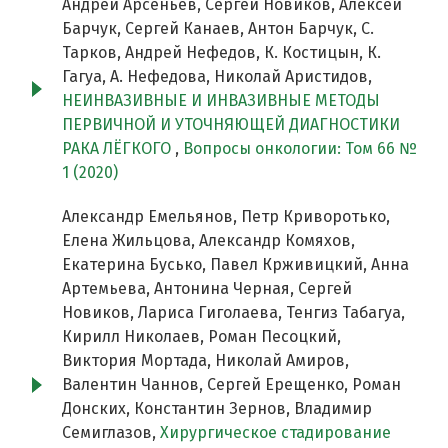
Андрей Арсеньев, Сергей Новиков, Алексей
Барчук, Сергей Канаев, Антон Барчук, С.
Тарков, Андрей Нефедов, К. Костицын, К.
Гагуа, А. Нефедова, Николай Аристидов,
НЕИНВАЗИВНЫЕ И ИНВАЗИВНЫЕ МЕТОДЫ
ПЕРВИЧНОЙ И УТОЧНЯЮЩЕЙ ДИАГНОСТИКИ
РАКА ЛЁГКОГО
,
Вопросы онкологии: Том 66 №
1 (2020)
Александр Емельянов, Петр Криворотько,
Елена Жильцова, Александр Комяхов,
Екатерина Бусько, Павел Крживицкий, Анна
Артемьева, Антонина Черная, Сергей
Новиков, Лариса Гиголаева, Тенгиз Табагуа,
Кирилл Николаев, Роман Песоцкий,
Виктория Мортада, Николай Амиров,
Валентин Чаннов, Сергей Ерещенко, Роман
Донских, Константин Зернов, Владимир
Семиглазов,
Хирургическое стадирование