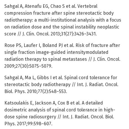
Sahgal A, Atenafu EG, Chao S et al. Vertebral
compression fracture after spine stereotactic body
radiotherapy: a multi-institutional analysis with a focus
on radiation dose and the spinal instability neoplastic
score // J. Clin. Oncol. 2013;31(27):3426–3431.
Rose PS, Laufer I, Boland PJ et al. Risk of fracture after
single fraction image-guided intensitymodulated
radiation therapy to spinal metastases // J. Clin. Oncol.
2009;27(30):5075–5079.
Sahgal A, Ma L, Gibbs I et al. Spinal cord tolerance for
stereotactic body radiotherapy // Int. J. Radiat. Oncol.
Biol. Phys. 2010;77(2):548–553.
Katsoulakis E, Jackson A, Cox B et al. A detailed
dosimetric analysis of spinal cord tolerance in high-
dose spine radiosurgery // Int. J. Radiat. Oncol. Biol.
Phys. 2017;99:598–607.