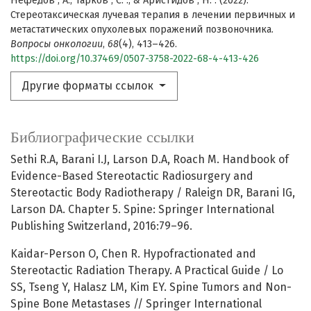
Нефёдов , А., Тарков , С. ., & Аристидов , Н. . (2022).
Стереотаксическая лучевая терапия в лечении первичных и
метастатических опухолевых поражений позвоночника.
Вопросы онкологии
,
68
(4), 413–426.
https://doi.org/10.37469/0507-3758-2022-68-4-413-426
Другие форматы ссылок
Библиографические ссылки
Sethi R.A, Barani I.J, Larson D.A, Roach M. Handbook of
Evidence-Based Stereotactic Radiosurgery and
Stereotactic Body Radiotherapy / Raleign DR, Barani IG,
Larson DA. Chapter 5. Spine: Springer International
Publishing Switzerland, 2016:79–96.
Kaidar-Person О, Chen R. Hypofractionated and
Stereotactic Radiation Therapy. A Practical Guide / Lo
SS, Tseng Y, Halasz LM, Kim EY. Spine Tumors and Non-
Spine Bone Metastases // Springer International