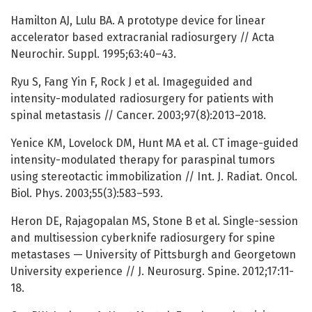
Hamilton AJ, Lulu BA. A prototype device for linear
accelerator based extracranial radiosurgery // Acta
Neurochir. Suppl. 1995;63:40–43.
Ryu S, Fang Yin F, Rock J et al. Imageguided and
intensity-modulated radiosurgery for patients with
spinal metastasis // Cancer. 2003;97(8):2013–2018.
Yenice KM, Lovelock DM, Hunt MA et al. CT image-guided
intensity-modulated therapy for paraspinal tumors
using stereotactic immobilization // Int. J. Radiat. Oncol.
Biol. Phys. 2003;55(3):583–593.
Heron DE, Rajagopalan MS, Stone B et al. Single-session
and multisession cyberknife radiosurgery for spine
metastases — University of Pittsburgh and Georgetown
University experience // J. Neurosurg. Spine. 2012;17:11-
18.