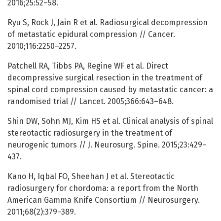
2016;25:52–58.
Ryu S, Rock J, Jain R et al. Radiosurgical decompression
of metastatic epidural compression // Cancer.
2010;116:2250–2257.
Patchell RA, Tibbs PA, Regine WF et al. Direct
decompressive surgical resection in the treatment of
spinal cord compression caused by metastatic cancer: a
randomised trial // Lancet. 2005;366:643–648.
Shin DW, Sohn MJ, Kim HS et al. Clinical analysis of spinal
stereotactic radiosurgery in the treatment of
neurogenic tumors // J. Neurosurg. Spine. 2015;23:429–
437.
Kano H, Iqbal FO, Sheehan J et al. Stereotactic
radiosurgery for chordoma: a report from the North
American Gamma Knife Consortium // Neurosurgery.
2011;68(2):379–389.