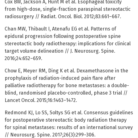
Cox BW, Jackson A, Hunt M et al. Esophageal toxicity
from high-dose, single-fraction paraspinal stereotactic
radiosurgery // Radiat. Oncol. Biol. 2012;83:661–667.
Chan MW, Thibault I, Atenafu EG et al. Patterns of
epidural progression following postoperative spine
stereotactic body radiotherapy: implications for clinical
target volume delineation // J. Neurosurg. Spine.
2016;24:652–659.
Chow E, Meyer RM, Ding K et al. Dexamethasone in the
prophylaxis of radiation-induced pain flare after
palliative radiotherapy for bone metastases: a double-
blind, randomised placebo-controlled, phase 3 trial //
Lancet Oncol. 2015;16:1463–1472.
Redmond KJ, Lo SS, Soltys SG et al. Consensus guidelines
for postoperative stereotactic body radiation therapy
for spinal metastases: results of an international survey
// Neurosurg. Spine. 2017;26(3):299–306.