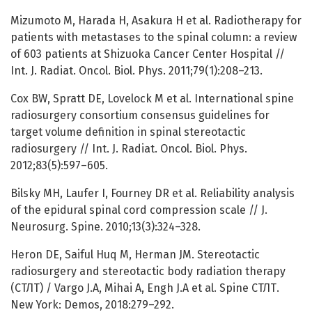
Mizumoto M, Harada H, Asakura H et al. Radiotherapy for
patients with metastases to the spinal column: a review
of 603 patients at Shizuoka Cancer Center Hospital //
Int. J. Radiat. Oncol. Biol. Phys. 2011;79(1):208–213.
Cox BW, Spratt DE, Lovelock M et al. International spine
radiosurgery consortium consensus guidelines for
target volume definition in spinal stereotactic
radiosurgery // Int. J. Radiat. Oncol. Biol. Phys.
2012;83(5):597–605.
Bilsky MH, Laufer I, Fourney DR et al. Reliability analysis
of the epidural spinal cord compression scale // J.
Neurosurg. Spine. 2010;13(3):324–328.
Heron DE, Saiful Huq M, Herman JM. Stereotactic
radiosurgery and stereotactic body radiation therapy
(СТЛТ) / Vargo J.A, Mihai А, Engh J.A et al. Spine СТЛТ.
New York: Demos, 2018:279–292.