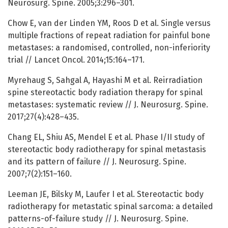
Neurosurg. Spine. 2005;3:296–301.
Chow E, van der Linden YM, Roos D et al. Single versus
multiple fractions of repeat radiation for painful bone
metastases: a randomised, controlled, non-inferiority
trial // Lancet Oncol. 2014;15:164–171.
Myrehaug S, Sahgal A, Hayashi M et al. Reirradiation
spine stereotactic body radiation therapy for spinal
metastases: systematic review // J. Neurosurg. Spine.
2017;27(4):428–435.
Chang EL, Shiu AS, Mendel E et al. Phase I/II study of
stereotactic body radiotherapy for spinal metastasis
and its pattern of failure // J. Neurosurg. Spine.
2007;7(2):151–160.
Leeman JE, Bilsky M, Laufer I et al. Stereotactic body
radiotherapy for metastatic spinal sarcoma: a detailed
patterns-of-failure study // J. Neurosurg. Spine.