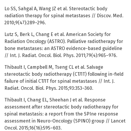
Lo SS, Sahgal A, Wang JZ et al. Stereotactic body
radiation therapy for spinal metastases // Discov. Med.
2010;9(47):289–296.
Lutz S, Berk L, Chang E et al. American Society for
Radiation Oncology (ASTRO). Palliative radiotherapy for
bone metastases: an ASTRO evidence-based guideline
// Int. J. Radiat. Oncol. Biol. Phys. 2011;79(4):965–976.
Thibault I, Campbell M, Tseng CL et al. Salvage
stereotactic body radiotherapy (СТЛТ) following in-field
failure of initial СТЛТ for spinal metastases // Int. J.
Radiat. Oncol. Biol. Phys. 2015;93:353–360.
Thibault I, Chang EL, Sheehan J et al. Response
assessment after stereotactic body radiotherapy for
spinal metastasis: a report from the SPIne response
assessment in Neuro-Oncology (SPINO) group // Lancet
Oncol. 2015;16(16):595–603.