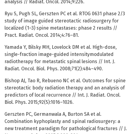
analysis // Radiat. Oncol. 2014;9:226.
Ryu S, Pugh SL, Gerszten PC et al. RTOG 0631 phase 2/3
study of image guided stereotactic radiosurgery for
localized (1–3) spine metastases: phase 2 results //
Pract. Radiat. Oncol. 2014;4:76–81.
Yamada Y, Bilsky MH, Lovelock DM et al. High-dose,
single-fraction image-guided intensitymodulated
radiotherapy for metastatic spinal lesions // Int. J.
Radiat. Oncol. Biol. Phys. 2008;71(2):484–490.
Bishop AJ, Tao R, Rebueno NC et al. Outcomes for spine
stereotactic body radiation therapy and an analysis of
predictors of local recurrence // Int. J. Radiat. Oncol.
Biol. Phys. 2015;92(5):1016–1026.
Gerszten PC, Germanwala A, Burton SA et al.
Combination kyphoplasty and spinal radiosurgery: a
new treatment paradigm for pathological fractures // J.