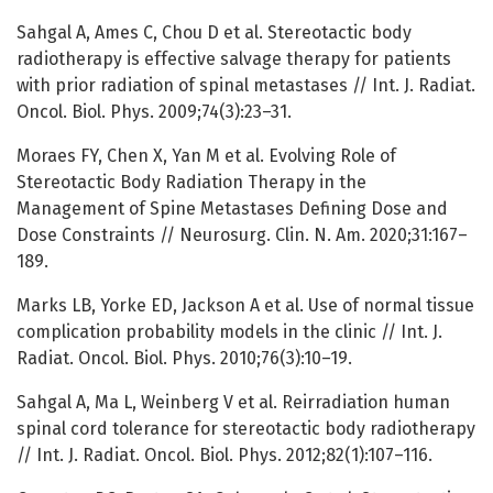
Sahgal A, Ames C, Chou D et al. Stereotactic body
radiotherapy is effective salvage therapy for patients
with prior radiation of spinal metastases // Int. J. Radiat.
Oncol. Biol. Phys. 2009;74(3):23–31.
Moraes FY, Chen X, Yan М et al. Evolving Role of
Stereotactic Body Radiation Therapy in the
Management of Spine Metastases Defining Dose and
Dose Constraints // Neurosurg. Clin. N. Am. 2020;31:167–
189.
Marks LB, Yorke ED, Jackson A et al. Use of normal tissue
complication probability models in the clinic // Int. J.
Radiat. Oncol. Biol. Phys. 2010;76(3):10–19.
Sahgal A, Ma L, Weinberg V et al. Reirradiation human
spinal cord tolerance for stereotactic body radiotherapy
// Int. J. Radiat. Oncol. Biol. Phys. 2012;82(1):107–116.