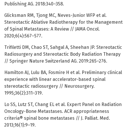
Publishing AG. 2018:340–358.
Glicksman RM, Tjong MC, Neves-Junior WFP et al.
Stereotactic Ablative Radiotherapy for the Management
of Spinal Metastases: A Review // JAMA Oncol.
2020;6(4):567–577.
Trifiletti DM, Chao ST, Sahgal A, Sheehan JP. Stereotactic
Radiosurgery and Stereotactic Body Radiation Therapy
// Springer Nature Switzerland AG. 2019:265–276.
Hamilton AJ, Lulu BA, Fosmire H et al. Preliminary clinical
experience with linear accelerator-based spinal
stereotactic radiosurgery // Neurosurgery.
1995;36(2):311–319.
Lo SS, Lutz ST, Chang EL et al. Expert Panel on Radiation
Oncology-Bone Metastases. ACR appropriateness
criteria® spinal bone metastases // J. Palliat. Med.
2013;16(1):9–19.