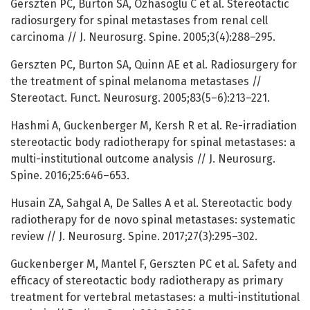
Gerszten PC, Burton SA, Ozhasoglu C et al. Stereotactic
radiosurgery for spinal metastases from renal cell
carcinoma // J. Neurosurg. Spine. 2005;3(4):288–295.
Gerszten PC, Burton SA, Quinn AE et al. Radiosurgery for
the treatment of spinal melanoma metastases //
Stereotact. Funct. Neurosurg. 2005;83(5–6):213–221.
Hashmi A, Guckenberger M, Kersh R et al. Re-irradiation
stereotactic body radiotherapy for spinal metastases: a
multi-institutional outcome analysis // J. Neurosurg.
Spine. 2016;25:646–653.
Husain ZA, Sahgal А, De Salles А et al. Stereotactic body
radiotherapy for de novo spinal metastases: systematic
review // J. Neurosurg. Spine. 2017;27(3):295–302.
Guckenberger M, Mantel F, Gerszten PC et al. Safety and
efficacy of stereotactic body radiotherapy as primary
treatment for vertebral metastases: a multi-institutional