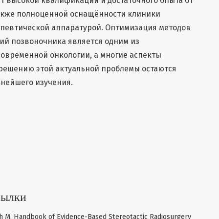
т высокой квалификации и достаточного опыта от
также полноценной оснащённости клиники
апевтической аппаратурой. Оптимизация методов
ий позвоночника является одним из
овременной онкологии, а многие аспекты
зрешению этой актуальной проблемы остаются
нейшего изучения.
сылки
oach M. Handbook of Evidence-Based Stereotactic Radiosurgery