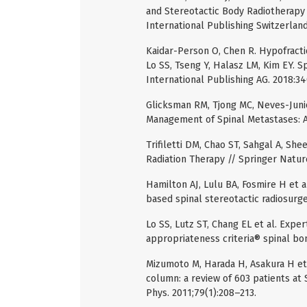
and Stereotactic Body Radiotherapy /
International Publishing Switzerlan
Kaidar-Person О, Chen R. Hypofractio
Lo SS, Tseng Y, Halasz LM, Kim EY.
International Publishing AG. 2018:3
Glicksman RM, Tjong MC, Neves-Junio
Management of Spinal Metastases: A
Trifiletti DM, Chao ST, Sahgal A, Sh
Radiation Therapy // Springer Natur
Hamilton AJ, Lulu BA, Fosmire H et al
based spinal stereotactic radiosurge
Lo SS, Lutz ST, Chang EL et al. Exp
appropriateness criteria® spinal bon
Mizumoto M, Harada H, Asakura H et 
column: a review of 603 patients at S
Phys. 2011;79(1):208–213.