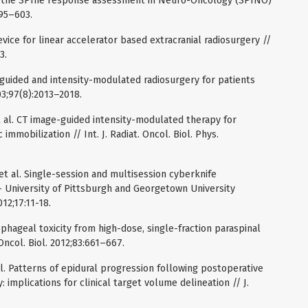
om the SPIne response assessment in Neuro-Oncology (SPINO)
595–603.
vice for linear accelerator based extracranial radiosurgery //
3.
geguided and intensity-modulated radiosurgery for patients
03;97(8):2013–2018.
 al. CT image-guided intensity-modulated therapy for
immobilization // Int. J. Radiat. Oncol. Biol. Phys.
t al. Single-session and multisession cyberknife
 University of Pittsburgh and Georgetown University
12;17:11-18.
phageal toxicity from high-dose, single-fraction paraspinal
Oncol. Biol. 2012;83:661–667.
l. Patterns of epidural progression following postoperative
 implications for clinical target volume delineation // J.