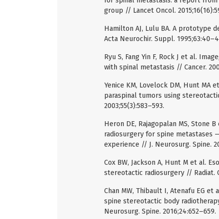
for spinal metastasis: a report fr
group // Lancet Oncol. 2015;16(16):
Hamilton AJ, Lulu BA. A prototype de
Acta Neurochir. Suppl. 1995;63:40–4
Ryu S, Fang Yin F, Rock J et al. Ima
with spinal metastasis // Cancer. 20
Yenice KM, Lovelock DM, Hunt MA et
paraspinal tumors using stereotactic 
2003;55(3):583–593.
Heron DE, Rajagopalan MS, Stone B e
radiosurgery for spine metastases —
experience // J. Neurosurg. Spine. 20
Cox BW, Jackson A, Hunt M et al. Eso
stereotactic radiosurgery // Radiat. 
Chan MW, Thibault I, Atenafu EG et a
spine stereotactic body radiotherapy:
Neurosurg. Spine. 2016;24:652–659.