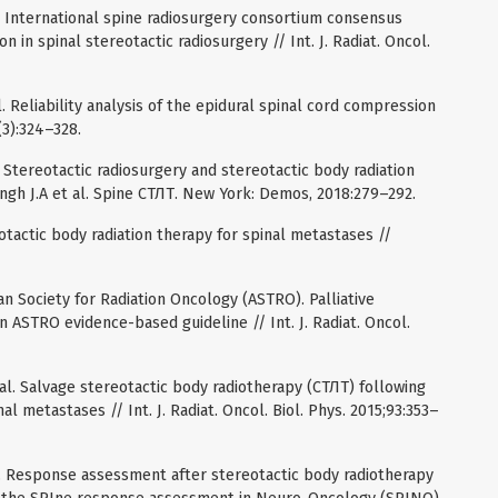
. International spine radiosurgery consortium consensus
n in spinal stereotactic radiosurgery // Int. J. Radiat. Oncol.
. Reliability analysis of the epidural spinal cord compression
(3):324–328.
Stereotactic radiosurgery and stereotactic body radiation
 Engh J.A et al. Spine СТЛТ. New York: Demos, 2018:279–292.
eotactic body radiation therapy for spinal metastases //
can Society for Radiation Oncology (ASTRO). Palliative
 ASTRO evidence-based guideline // Int. J. Radiat. Oncol.
al. Salvage stereotactic body radiotherapy (СТЛТ) following
inal metastases // Int. J. Radiat. Oncol. Biol. Phys. 2015;93:353–
al. Response assessment after stereotactic body radiotherapy