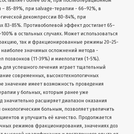
 составляет более 80%, при послеоперационном
– 85-89%, при salvage-терапии - 66–92%, в
гической декомпрессии 80-84%, при
х 83-85%. Противоболевой эффект достигает 65–
-100% в остальных случаях. Может использоваться
 фракцию, так и фракционированные режимы 20–25-
ди наиболее значимых осложнений метода -
 позвонков (11-39%) и миелопатия (1-5%).
ь для успешного лечения играет тщательный
вание современных, высокотехнологичных
ое значение имеет возможность проведения
ерапии у больных, которым ранее уже
од значительно расширяет диапазон оказания
онкологическим больным, позволяет увеличить
иентов и улучшить её качество. Продолжается
чных режимов фракционирования, значениях доз