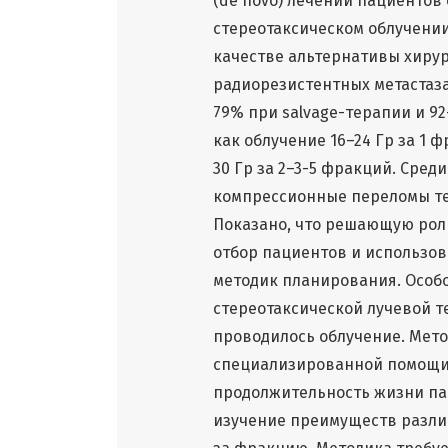
(de novo) лечении пациентов
стереотаксическом облучении 
качестве альтернативы хирур
радиорезистентных метастаза
79% при salvage-терапии и 92
как облучение 16–24 Гр за 1
30 Гр за 2–3-5 фракций. Сре
компрессионные переломы тел
Показано, что решающую рол
отбор пациентов и использо
методик планирования. Особ
стереотаксической лучевой т
проводилось облучение. Мет
специализированной помощи 
продолжительность жизни пац
изучение преимуществ разли