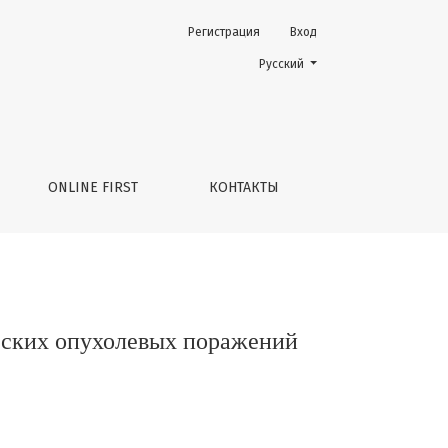
Регистрация
Вход
ний позвоночника
Change the language. The current 
Русский
ONLINE FIRST
КОНТАКТЫ
ческих опухолевых поражений