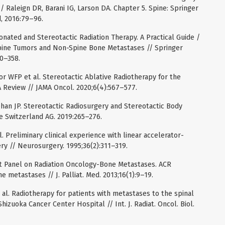
 Raleign DR, Barani IG, Larson DA. Chapter 5. Spine: Springer
d, 2016:79–96.
nated and Stereotactic Radiation Therapy. A Practical Guide /
 Spine Tumors and Non-Spine Bone Metastases // Springer
40–358.
r WFP et al. Stereotactic Ablative Radiotherapy for the
 Review // JAMA Oncol. 2020;6(4):567–577.
eehan JP. Stereotactic Radiosurgery and Stereotactic Body
e Switzerland AG. 2019:265–276.
. Preliminary clinical experience with linear accelerator-
ry // Neurosurgery. 1995;36(2):311–319.
ert Panel on Radiation Oncology-Bone Metastases. ACR
e metastases // J. Palliat. Med. 2013;16(1):9–19.
al. Radiotherapy for patients with metastases to the spinal
hizuoka Cancer Center Hospital // Int. J. Radiat. Oncol. Biol.