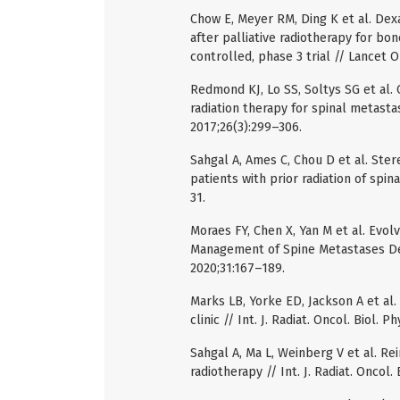
Chow E, Meyer RM, Ding K et al. Dex
after palliative radiotherapy for b
controlled, phase 3 trial // Lancet 
Redmond KJ, Lo SS, Soltys SG et al.
radiation therapy for spinal metasta
2017;26(3):299–306.
Sahgal A, Ames C, Chou D et al. Ster
patients with prior radiation of spina
31.
Moraes FY, Chen X, Yan М et al. Evol
Management of Spine Metastases Def
2020;31:167–189.
Marks LB, Yorke ED, Jackson A et al.
clinic // Int. J. Radiat. Oncol. Biol. P
Sahgal A, Ma L, Weinberg V et al. Re
radiotherapy // Int. J. Radiat. Oncol.