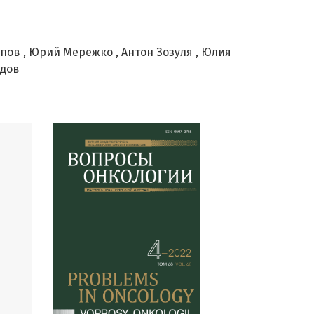
ипов
Юрий Мережко
Антон Зозуля
Юлия
идов