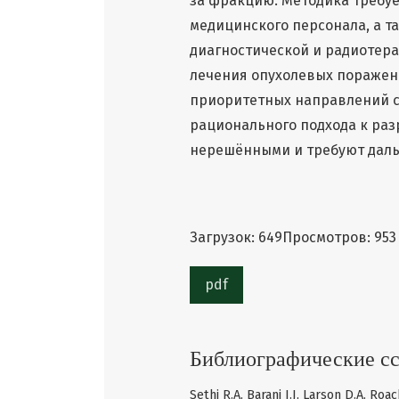
за фракцию. Методика требуе
медицинского персонала, а 
диагностической и радиотер
лечения опухолевых поражен
приоритетных направлений с
рационального подхода к ра
нерешёнными и требуют даль
Загрузок: 649
Просмотров: 953
pdf
Библиографические с
Sethi R.A, Barani I.J, Larson D.A, R