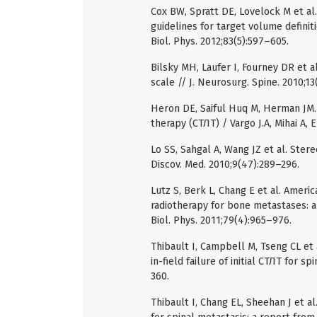
Cox BW, Spratt DE, Lovelock M et al
guidelines for target volume definitio
Biol. Phys. 2012;83(5):597–605.
Bilsky MH, Laufer I, Fourney DR et al
scale // J. Neurosurg. Spine. 2010;13
Heron DE, Saiful Huq M, Herman JM. 
therapy (СТЛТ) / Vargo J.A, Mihai А,
Lo SS, Sahgal A, Wang JZ et al. Ster
Discov. Med. 2010;9(47):289–296.
Lutz S, Berk L, Chang E et al. Ameri
radiotherapy for bone metastases: an
Biol. Phys. 2011;79(4):965–976.
Thibault I, Campbell M, Tseng CL et 
in-field failure of initial СТЛТ for sp
360.
Thibault I, Chang EL, Sheehan J et 