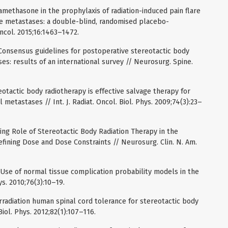
amethasone in the prophylaxis of radiation-induced pain flare
one metastases: a double-blind, randomised placebo-
Oncol. 2015;16:1463–1472.
 Consensus guidelines for postoperative stereotactic body
ses: results of an international survey // Neurosurg. Spine.
eotactic body radiotherapy is effective salvage therapy for
l metastases // Int. J. Radiat. Oncol. Biol. Phys. 2009;74(3):23–
ving Role of Stereotactic Body Radiation Therapy in the
ining Dose and Dose Constraints // Neurosurg. Clin. N. Am.
 Use of normal tissue complication probability models in the
hys. 2010;76(3):10–19.
irradiation human spinal cord tolerance for stereotactic body
 Biol. Phys. 2012;82(1):107–116.