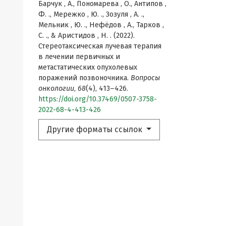
Барчук , А., Пономарева , О., Антипов ,
Ф. ., Мережко , Ю. ., Зозуля , А. .,
Мельник , Ю. ., Нефёдов , А., Тарков ,
С. ., & Аристидов , Н. . (2022).
Стереотаксическая лучевая терапия
в лечении первичных и
метастатических опухолевых
поражений позвоночника.
Вопросы
онкологии
,
68
(4), 413–426.
https://doi.org/10.37469/0507-3758-
2022-68-4-413-426
Другие форматы ссылок