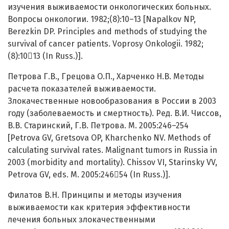
изучения выживаемости онкологических больных.
Вопросы онкологии. 1982;(8):10–13 [Napalkov NP,
Berezkin DP. Principles and methods of studying the
survival of cancer patients. Voprosy Onkologii. 1982;
(8):1013 (In Russ.)].
Петрова Г.В., Грецова О.П., Харченко Н.В. Методы
расчета показателей выживаемости.
Злокачественные новообразования в России в 2003
году (заболеваемость и смертность). Ред. В.И. Чиссов,
В.В. Старинский, Г.В. Петрова. М. 2005:246–254
[Petrova GV, Gretsova OP, Kharchenko NV. Methods of
calculating survival rates. Malignant tumors in Russia in
2003 (morbidity and mortality). Chissov VI, Starinsky VV,
Petrova GV, eds. M. 2005:24654 (In Russ.)].
Филатов В.Н. Принципы и методы изучения
выживаемости как критерия эффективности
лечения больных злокачественными