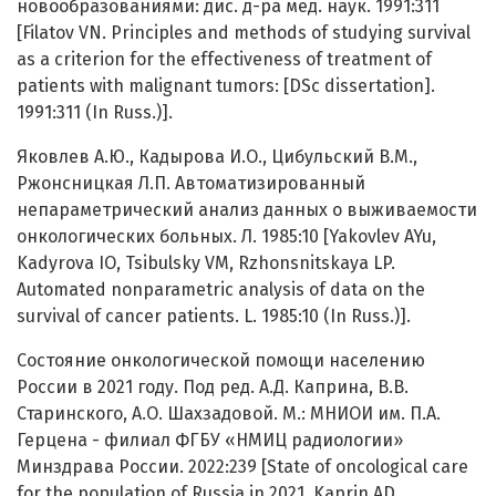
новообразованиями: дис. д-ра мед. наук. 1991:311
[Filatov VN. Principles and methods of studying survival
as a criterion for the effectiveness of treatment of
patients with malignant tumors: [DSc dissertation].
1991:311 (In Russ.)].
Яковлев А.Ю., Кадырова И.О., Цибульский В.М.,
Ржонсницкая Л.П. Автоматизированный
непараметрический анализ данных о выживаемости
онкологических больных. Л. 1985:10 [Yakovlev AYu,
Kadyrova IO, Tsibulsky VM, Rzhonsnitskaya LP.
Automated nonparametric analysis of data on the
survival of cancer patients. L. 1985:10 (In Russ.)].
Состояние онкологической помощи населению
России в 2021 году. Под ред. А.Д. Каприна, В.В.
Старинского, А.О. Шахзадовой. М.: МНИОИ им. П.А.
Герцена - филиал ФГБУ «НМИЦ радиологии»
Минздрава России. 2022:239 [State of oncological care
for the population of Russia in 2021. Kaprin AD,