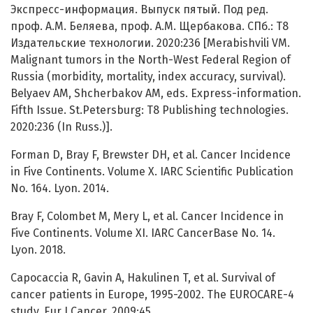
Экспресс-информация. Выпуск пятый. Под ред.
проф. А.М. Беляева, проф. А.М. Щербакова. СПб.: Т8
Издательские технологии. 2020:236 [Merabishvili VM.
Malignant tumors in the North-West Federal Region of
Russia (morbidity, mortality, index accuracy, survival).
Belyaev AM, Shcherbakov AM, eds. Express-information.
Fifth Issue. St.Petersburg: T8 Publishing technologies.
2020:236 (In Russ.)].
Forman D, Bray F, Brewster DH, et al. Cancer Incidence
in Five Continents. Volume X. IARC Scientific Publication
No. 164. Lyon. 2014.
Bray F, Colombet M, Mery L, et al. Cancer Incidence in
Five Continents. Volume XI. IARC CancerBase No. 14.
Lyon. 2018.
Capocaccia R, Gavin A, Hakulinen T, et al. Survival of
cancer patients in Europe, 1995-2002. The EUROCARE-4
study. Eur J Cancer. 2009;45.