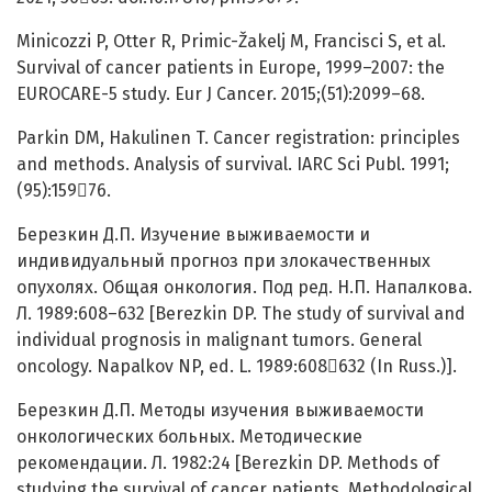
Minicozzi P, Otter R, Primic-Žakelj M, Francisci S, et al.
Survival of cancer patients in Europe, 1999–2007: the
EUROCARE-5 study. Eur J Cancer. 2015;(51):2099–68.
Parkin DM, Hakulinen T. Cancer registration: principles
and methods. Analysis of survival. IARC Sci Publ. 1991;
(95):15976.
Березкин Д.П. Изучение выживаемости и
индивидуальный прогноз при злокачественных
опухолях. Общая онкология. Под ред. Н.П. Напалкова.
Л. 1989:608–632 [Berezkin DP. The study of survival and
individual prognosis in malignant tumors. General
oncology. Napalkov NP, ed. L. 1989:608632 (In Russ.)].
Березкин Д.П. Методы изучения выживаемости
онкологических больных. Методические
рекомендации. Л. 1982:24 [Berezkin DP. Methods of
studying the survival of cancer patients. Methodological