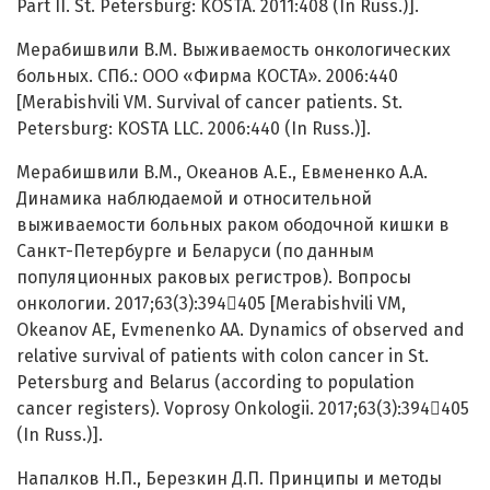
Part II. St. Petersburg: KOSTA. 2011:408 (In Russ.)].
Мерабишвили В.М. Выживаемость онкологических
больных. СПб.: ООО «Фирма КОСТА». 2006:440
[Merabishvili VM. Survival of cancer patients. St.
Petersburg: KOSTA LLC. 2006:440 (In Russ.)].
Мерабишвили В.М., Океанов А.Е., Евмененко А.А.
Динамика наблюдаемой и относительной
выживаемости больных раком ободочной кишки в
Санкт-Петербурге и Беларуси (по данным
популяционных раковых регистров). Вопросы
онкологии. 2017;63(3):394405 [Merabishvili VM,
Okeanov AE, Evmenenko AA. Dynamics of observed and
relative survival of patients with colon cancer in St.
Petersburg and Belarus (according to population
cancer registers). Voprosy Onkologii. 2017;63(3):394405
(In Russ.)].
Напалков Н.П., Березкин Д.П. Принципы и методы