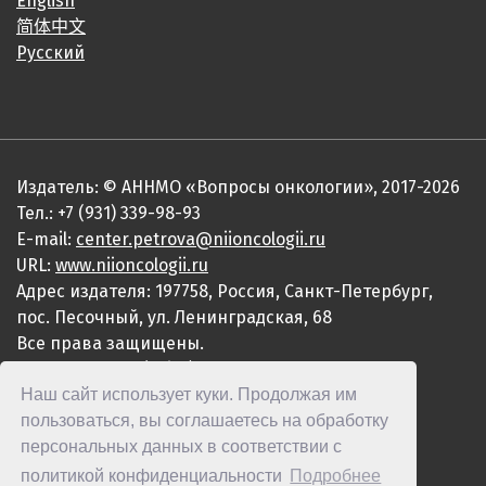
English
简体中文
Русский
Издатель: © АННМО «Вопросы онкологии», 2017-2026
Тел.: +7 (931) 339-98-93
E-mail:
center.petrova@niioncologii.ru
URL:
www.niioncologii.ru
Адрес издателя: 197758, Россия, Санкт-Петербург,
пос. Песочный, ул. Ленинградская, 68
Все права защищены.
ISSN 0507-3758 (Print)
Наш сайт использует куки. Продолжая им
ISSN 2949-4915 (Online)
пользоваться, вы соглашаетесь на обработку
персональных данных в соответствии с
политикой конфиденциальности
Подробнее