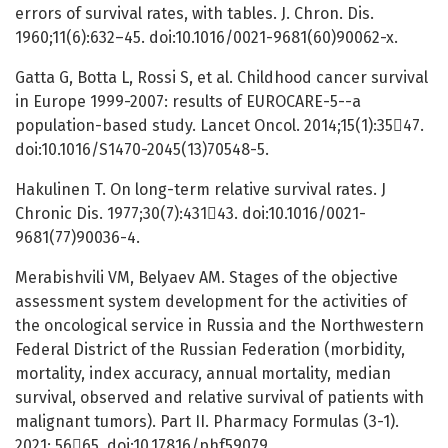
errors of survival rates, with tables. J. Chron. Dis.
1960;11(6):632–45. doi:10.1016/0021-9681(60)90062-x.
Gatta G, Botta L, Rossi S, et al. Childhood cancer survival
in Europe 1999-2007: results of EUROCARE-5--a
population-based study. Lancet Oncol. 2014;15(1):3547.
doi:10.1016/S1470-2045(13)70548-5.
Hakulinen T. On long-term relative survival rates. J
Chronic Dis. 1977;30(7):43143. doi:10.1016/0021-
9681(77)90036-4.
Merabishvili VM, Belyaev AM. Stages of the objective
assessment system development for the activities of
the oncological service in Russia and the Northwestern
Federal District of the Russian Federation (morbidity,
mortality, index accuracy, annual mortality, median
survival, observed and relative survival of patients with
malignant tumors). Part II. Pharmacy Formulas (3-1).
2021; 5665. doi:10.17816/phf59079.