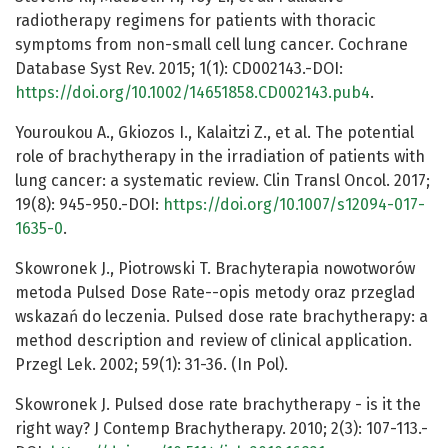
radiotherapy regimens for patients with thoracic
symptoms from non-small cell lung cancer. Cochrane
Database Syst Rev. 2015; 1(1): CD002143.-DOI:
https://doi.org/10.1002/14651858.CD002143.pub4
.
Youroukou A., Gkiozos I., Kalaitzi Z., et al. The potential
role of brachytherapy in the irradiation of patients with
lung cancer: a systematic review. Clin Transl Oncol. 2017;
19(8): 945-950.-DOI:
https://doi.org/10.1007/s12094-017-
1635-0
.
Skowronek J., Piotrowski T. Brachyterapia nowotworów
metoda Pulsed Dose Rate--opis metody oraz przeglad
wskazań do leczenia. Pulsed dose rate brachytherapy: a
method description and review of clinical application.
Przegl Lek. 2002; 59(1): 31-36. (In Pol).
Skowronek J. Pulsed dose rate brachytherapy - is it the
right way? J Contemp Brachytherapy. 2010; 2(3): 107-113.-