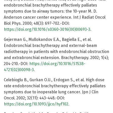
endobronchial brachytherapy effectively palliates
symptoms due to airway tumors: the 10-year M. D.
Anderson cancer center experience. Int J Radiat Oncol
Biol Phys. 2000; 48(3): 697-702.-DOI:
https://doi.org/10.1016/s0360-3016(00)00693-3
.
Gejerman G., Mullokandov E.A., Bagiella E., et al.
Endobronchial brachytherapy and external-beam
radiotherapy in patients with endobronchial obstruction
and extrabronchial extension. Brachytherapy. 2002; 1(4);
204-210.-DOI:
https://doi.org/10.1016/S1538-
4721(02)00098-3
.
Celebioglu B., Gurkan O.U., Erdogan S., et al. High dose
rate endobronchial brachytherapy effectively palliates
symptoms due to inoperable lung cancer. Jpn J Clin
Oncol. 2002; 32(11): 443-448.-DOI:
https://doi.org/10.1093/jjco/hyf102
.