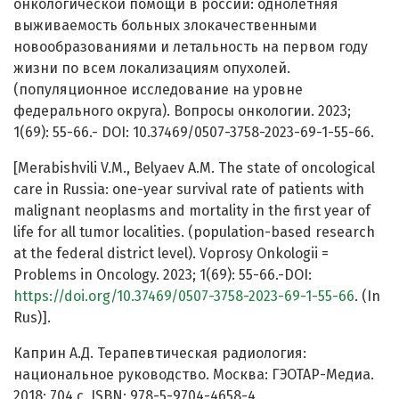
онкологической помощи в россии: однолетняя
выживаемость больных злокачественными
новообразованиями и летальность на первом году
жизни по всем локализациям опухолей.
(популяционное исследование на уровне
федерального округа). Вопросы онкологии. 2023;
1(69): 55-66.- DOI: 10.37469/0507-3758-2023-69-1-55-66.
[Merabishvili V.M., Belyaev A.M. The state of oncological
care in Russia: one-year survival rate of patients with
malignant neoplasms and mortality in the first year of
life for all tumor localities. (population-based research
at the federal district level). Voprosy Onkologii =
Problems in Oncology. 2023; 1(69): 55-66.-DOI:
https://doi.org/10.37469/0507-3758-2023-69-1-55-66
. (In
Rus)].
Каприн А.Д. Терапевтическая радиология:
национальное руководство. Москва: ГЭОТАР-Медиа.
2018; 704 с. ISBN: 978-5-9704-4658-4.