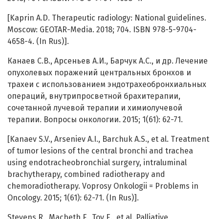
[Kaprin A.D. Therapeutic radiology: National guidelines.
Moscow: GEOTAR-Media. 2018; 704. ISBN 978-5-9704-
4658-4. (In Rus)].
Канаев С.В., Арсеньев А.И., Барчук А.С., и др. Лечение
опухолевых поражений центральных бронхов и
трахеи с использованием эндотрахеобронхиальных
операций, внутрипросветной брахитерапии,
сочетанной лучевой терапии и химиолучевой
терапии. Вопросы онкологии. 2015; 1(61): 62-71.
[Kanaev S.V., Arseniev A.I., Barchuk A.S., et al. Treatment
of tumor lesions of the central bronchi and trachea
using endotracheobronchial surgery, intraluminal
brachytherapy, combined radiotherapy and
chemoradiotherapy. Voprosy Onkologii = Problems in
Oncology. 2015; 1(61): 62-71. (In Rus)].
Stevens R., Macbeth F., Toy E., et al. Palliative