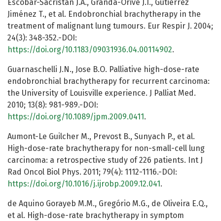
Escobar-Sacristán J.A., Granda-Orive J.I., Gutiérrez
Jiménez T., et al. Endobronchial brachytherapy in the
treatment of malignant lung tumours. Eur Respir J. 2004;
24(3): 348-352.-DOI:
https://doi.org/10.1183/09031936.04.00114902
.
Guarnaschelli J.N., Jose B.O. Palliative high-dose-rate
endobronchial brachytherapy for recurrent carcinoma:
the University of Louisville experience. J Palliat Med.
2010; 13(8): 981-989.-DOI:
https://doi.org/10.1089/jpm.2009.0411
.
Aumont-Le Guilcher M., Prevost B., Sunyach P., et al.
High-dose-rate brachytherapy for non-small-cell lung
carcinoma: a retrospective study of 226 patients. Int J
Rad Oncol Biol Phys. 2011; 79(4): 1112-1116.-DOI:
https://doi.org/10.1016/j.ijrobp.2009.12.041
.
de Aquino Gorayeb M.M., Gregório M.G., de Oliveira E.Q.,
et al. High-dose-rate brachytherapy in symptom