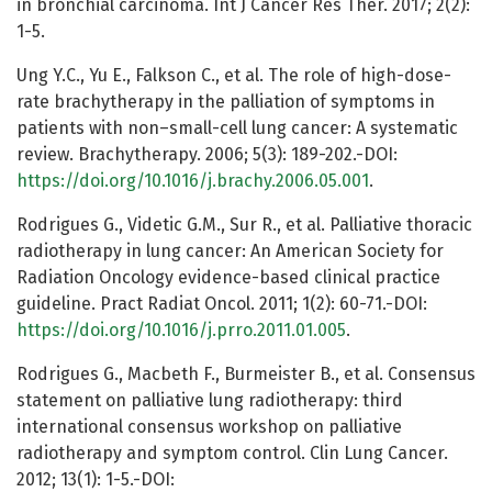
in bronchial carcinoma. Int J Cancer Res Ther. 2017; 2(2):
1-5.
Ung Y.C., Yu E., Falkson C., et al. The role of high-dose-
rate brachytherapy in the palliation of symptoms in
patients with non–small-cell lung cancer: A systematic
review. Brachytherapy. 2006; 5(3): 189-202.-DOI:
https://doi.org/10.1016/j.brachy.2006.05.001
.
Rodrigues G., Videtic G.M., Sur R., et al. Palliative thoracic
radiotherapy in lung cancer: An American Society for
Radiation Oncology evidence-based clinical practice
guideline. Pract Radiat Oncol. 2011; 1(2): 60-71.-DOI:
https://doi.org/10.1016/j.prro.2011.01.005
.
Rodrigues G., Macbeth F., Burmeister B., et al. Consensus
statement on palliative lung radiotherapy: third
international consensus workshop on palliative
radiotherapy and symptom control. Clin Lung Cancer.
2012; 13(1): 1-5.-DOI: