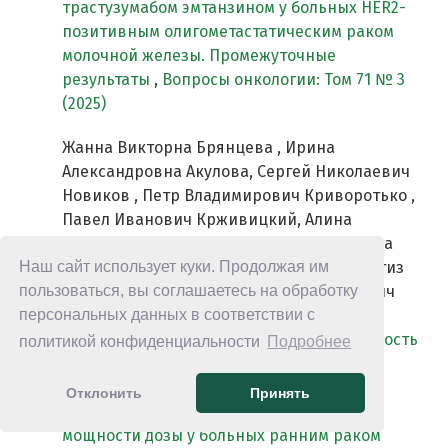
трастузумабом эмтанзином у больных HER2-
позитивным олигометастатическим раком
молочной железы. Промежуточные
результаты
,
Вопросы онкологии: Том 71 № 3
(2025)
Жанна Викторна Брянцева , Ирина
Александровна Акулова, Сергей Николаевич
Новиков , Петр Владимирович Криворотько ,
Павел Иванович Крживицкий, Алина
Алексеевна Хорошавина , Арина Олеговна
Наш сайт использует куки. Продолжая им
Горина, Татьяна Сергеевна Яганова , Тенгиз
пользоваться, вы соглашаетесь на обработку
Тенгизович Табагуа , Александр Сергеевич
персональных данных в соответствии с
Емельянов , Сергей Васильевич Канаев,
Алексей Михайлович Беляев,
Эффективность
политикой конфиденциальности
Подробнее
и безопасность ускоренного частичного
облучения молочной железы с помощью
Отклонить
Принять
внутритканевой брахитерапии высокой
мощности дозы у больных ранним раком