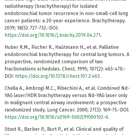
radiotherapy (brachytherapy) for isolated
endobronchial tumor recurrence in non-small-cell lung
cancer patients: a 20-year experience. Brachytherapy.
2019; 18(5): 727-732.-DOI:
https://doi.org/10.1016/j.brachy.2019.04.271
.
Huber R.M., Fischer R., Haŭtmann H., et al. Palliative
endobronchial brachytherapy for central lung tumors. A
prospective, randomized comparison of two
fractionations schedules. Chest. 1995; 107(2): 463-470.-
DOI:
https://doi.org/10.1378/chest.107.2.463
.
Chella A., Ambrogi M.C., Ribechini A., et al. Combined Nd-
YAG laser/HDR brachytherapy versus Nd-YAG laser only
in malignant central airway involvement: a prospective
randomized study. Lung Cancer. 2000; 27(3): 169-75.-DOI:
https://doi.org/10.1016/s0169-5002(99)00102-6
.
Stout R., Barber P., Burt P., et al. Clinical and quality of