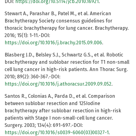
DOI:
https://doi.org/10.5114/jcb.2010.16921
.
Stewart A., Parashar B., Patel M., et al. American
Brachytherapy Society consensus guidelines for
thoracic brachytherapy for lung cancer. Brachytherapy.
2016; 15(1): 1-11.-DOI:
https://doi.org/10.1016/j.brachy.2015.09.006
.
Blasberg J.D., Belsley S.J., Schwartz G.S., et al. Robotic
brachytherapy and sublobar resection for T1 non-small
cell lung cancer in high-risk patients. Ann Thorac Surg.
2010; 89(2): 360-367.-DOI:
https://doi.org/10.1016/j.athoracsur.2009.09.052
.
Santos R., Colonias A., Parda D., et al. Comparison
between sublobar resection and 125Iodine
brachytherapy after sublobar resection in high-risk
patients with Stage I non-small-cell lung cancer.
Surgery. 2003; 134(4): 691-697.-DOI:
https://doi.org/10.1016/s0039-6060(03)00327-1
.