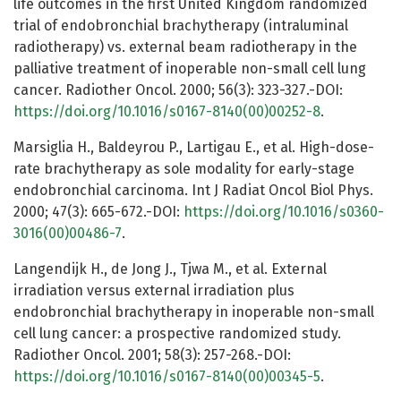
life outcomes in the first United Kingdom randomized
trial of endobronchial brachytherapy (intraluminal
radiotherapy) vs. external beam radiotherapy in the
palliative treatment of inoperable non-small cell lung
cancer. Radiother Oncol. 2000; 56(3): 323-327.-DOI:
https://doi.org/10.1016/s0167-8140(00)00252-8
.
Marsiglia H., Baldeyrou P., Lartigau E., et al. High-dose-
rate brachytherapy as sole modality for early-stage
endobronchial carcinoma. Int J Radiat Oncol Biol Phys.
2000; 47(3): 665-672.-DOI:
https://doi.org/10.1016/s0360-
3016(00)00486-7
.
Langendijk H., de Jong J., Tjwa M., et al. External
irradiation versus external irradiation plus
endobronchial brachytherapy in inoperable non-small
cell lung cancer: a prospective randomized study.
Radiother Oncol. 2001; 58(3): 257-268.-DOI:
https://doi.org/10.1016/s0167-8140(00)00345-5
.