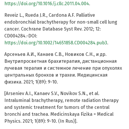
https://doi.org/10.1016/j.cllc.2011.04.004
.
Reveiz L., Rueda J.R., Cardona A.F. Palliative
endobronchial brachytherapy for non-small cell lung
cancer. Cochrane Database Syst Rev. 2012; 12:
CD004284.-DOI:
https://doi.org/10.1002/14651858.CD004284.pub3
.
Арсеньев А.И., Канаев С.В., Новиков С.Н., и др.
Внутрипросветная брахитерапия, дистанционная
лучевая терапия и системное лечение при опухолях
центральных бронхов и трахеи. Медицинская
физика. 2021; 1(89): 9-10.
[Arseniev A.I., Kanaev S.V., Novikov S.N., et al.
Intraluminal brachytherapy, remote radiation therapy
and systemic treatment for tumors of the central
bronchi and trachea. Medicinskaya Fizika = Medical
Physics. 2021; 1(89): 9-10. (In Rus)].