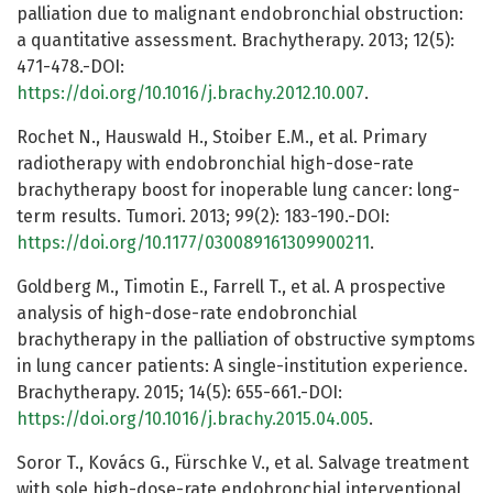
palliation due to malignant endobronchial obstruction:
a quantitative assessment. Brachytherapy. 2013; 12(5):
471-478.-DOI:
https://doi.org/10.1016/j.brachy.2012.10.007
.
Rochet N., Hauswald H., Stoiber E.M., et al. Primary
radiotherapy with endobronchial high-dose-rate
brachytherapy boost for inoperable lung cancer: long-
term results. Tumori. 2013; 99(2): 183-190.-DOI:
https://doi.org/10.1177/030089161309900211
.
Goldberg M., Timotin E., Farrell T., et al. A prospective
analysis of high-dose-rate endobronchial
brachytherapy in the palliation of obstructive symptoms
in lung cancer patients: A single-institution experience.
Brachytherapy. 2015; 14(5): 655-661.-DOI:
https://doi.org/10.1016/j.brachy.2015.04.005
.
Soror T., Kovács G., Fürschke V., et al. Salvage treatment
with sole high-dose-rate endobronchial interventional