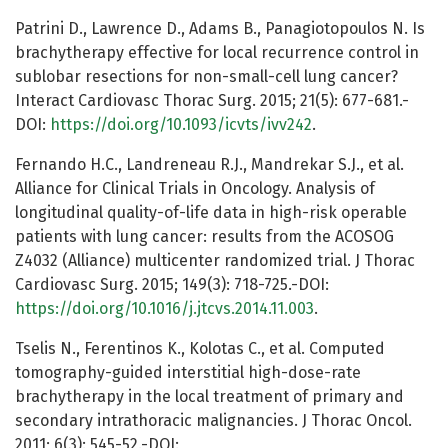
Patrini D., Lawrence D., Adams B., Panagiotopoulos N. Is
brachytherapy effective for local recurrence control in
sublobar resections for non-small-cell lung cancer?
Interact Cardiovasc Thorac Surg. 2015; 21(5): 677-681.-
DOI:
https://doi.org/10.1093/icvts/ivv242
.
Fernando H.C., Landreneau R.J., Mandrekar S.J., et al.
Alliance for Clinical Trials in Oncology. Analysis of
longitudinal quality-of-life data in high-risk operable
patients with lung cancer: results from the ACOSOG
Z4032 (Alliance) multicenter randomized trial. J Thorac
Cardiovasc Surg. 2015; 149(3): 718-725.-DOI:
https://doi.org/10.1016/j.jtcvs.2014.11.003
.
Tselis N., Ferentinos K., Kolotas C., et al. Computed
tomography-guided interstitial high-dose-rate
brachytherapy in the local treatment of primary and
secondary intrathoracic malignancies. J Thorac Oncol.
2011; 6(3): 545-52.-DOI: