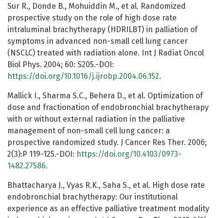
Sur R., Donde B., Mohuiddin M., et al. Randomized
prospective study on the role of high dose rate
intraluminal brachytherapy (HDRILBT) in palliation of
symptoms in advanced non-small cell lung cancer
(NSCLC) treated with radiation alone. Int J Radiat Oncol
Biol Phys. 2004; 60: S205.-DOI:
https://doi.org/10.1016/j.ijrobp.2004.06.152
.
Mallick I., Sharma S.C., Behera D., et al. Optimization of
dose and fractionation of endobronchial brachytherapy
with or without external radiation in the palliative
management of non-small cell lung cancer: a
prospective randomized study. J Cancer Res Ther. 2006;
2(3):P 119-125.-DOI:
https://doi.org/10.4103/0973-
1482.27586
.
Bhattacharya J., Vyas R.K., Saha S., et al. High dose rate
endobronchial brachytherapy: Our institutional
experience as an effective palliative treatment modality