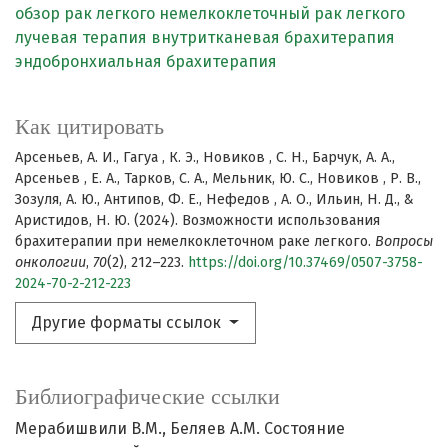
обзор
рак легкого
немелкоклеточный рак легкого
лучевая терапия
внутритканевая брахитерапия
эндобронхиальная брахитерапия
Как цитировать
Арсеньев, А. И., Гагуа , К. Э., Новиков , С. Н., Барчук, А. А.,
Арсеньев , Е. А., Тарков, С. А., Мельник, Ю. С., Новиков , Р. В.,
Зозуля, А. Ю., Антипов, Ф. Е., Нефедов , А. О., Ильин, Н. Д., &
Аристидов, Н. Ю. (2024). Возможности использования
брахитерапии при немелкоклеточном раке легкого.
Вопросы
онкологии
,
70
(2), 212–223.
https://doi.org/10.37469/0507-3758-
2024-70-2-212-223
Другие форматы ссылок
Библиографические ссылки
Мерабишвили В.М., Беляев А.М. Состояние