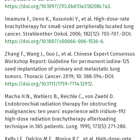
https://doi.org/10.1097/JTO.0b013e318208c7a3
.
Imamura F., Ueno K., Kusunoki Y., et al. High-dose-rate
brachytherapy for small-sized peripherally located lung
cancer. Strahlenther Onkol. 2006; 182(12): 703-707.-DOI:
https://doi.org/10.1007/s00066-006-1536-6
.
Zhang F., Wang J., Guo J., et al. Chinese Expert Consensus
Workshop Report: Guideline for permanent iodine‐125
seed implantation of primary and metastatic lung
tumors. Thoracic Cancer. 2019; 10: 388-394.-DOI:
https://doi.org/10.1111/1759-7714.12912
.
Macha H.N., Wahlers B., Reichle C., von Zwehl D.
Endobronchial radiation therapy for obstructing
malignancies: ten years’ experience with iridium-192
high-dose radiation brachytherapy afterloading
technique in 365 patients. Lung. 1995; 173(5): 271-280.
Kelly J.F., Delclos M.E., Morice R.C., et al. High-dose-rate